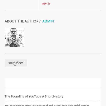
admin
ABOUT THE AUTHOR /
ADMIN
ಸಾಫ್ಟವೇರ್
ಇತ್ತೀಚಿನ ಸುದ್ದಿಗಳು
The Founding of YouTube A Short History
ವಿಜಯನಗರದಲ್ಲಿ ಭಿಕ್ಷಾಟನೆ ಜಾಲ: ಶಾಲೆ ರಜೆ ಎಂದು ಮಕ್ಕಳನ್ನೇ ಭಿಕ್ಷೆಗೆ ಇಳಿಸಿದ್ದ