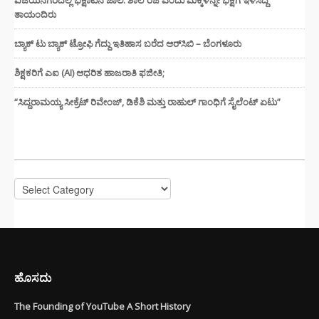
ತಾಯಂದಿರು
ಬ್ಯಾಕ್ ಟು ಬ್ಯಾಕ್ ಟ್ರೋಫಿ ಗೆದ್ದು ಇತಿಹಾಸ ಬರೆದ ಆರ್‌ಸಿಬಿ – ಬೆಂಗಳೂರು
ಶಿಕ್ಷಕರಿಗೆ ಎಐ (AI) ಆಧರಿತ ಹಾಜರಾತಿ ಫಜೀತಿ;
“ಸಿದ್ದರಾಮಯ್ಯ ಸೀಕ್ರೆಟ್ ರಿವೇಂಜ್‌, ಡಿಕೆಶಿ ಮತ್ತು ರಾಹುಲ್‌ ಗಾಂಧಿಗೆ ಸೈಲೆಂಟ್ ಏಟು”
CATEGORIES
Categories
ಹೊಸದು
The Founding of YouTube A Short History