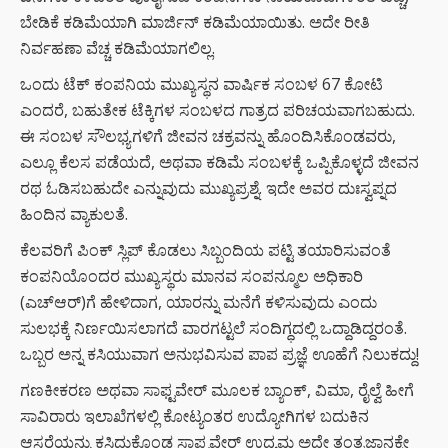
ಬೇಡಿಕೆ ಕಡಿಮೆಯಾಗಿ ಮಾರ್ಜಿನ್ ಕಡಿಮೆಯಾಯಿತು. ಅದೇ ರೀತಿ
ನಿರ್ವಹಣಾ ವೆಚ್ಚ ಕಡಿಮೆಯಾಗಲಿಲ್ಲ.
ಒಂದು ಟೆಕ್ ಕಂಪನಿಯ ಮುಖ್ಯಸ್ಥನ ವಾರ್ಷಿಕ ಸಂಬಳ 67 ಕೋಟಿ
ಎಂದರೆ, ಬಹುತೇಕ ಟೆಕ್ಕಿಗಳ ಸಂಬಳದ ಗಾತ್ರದ ಪರಿಚಯವಾಗಬಹುದು.
ಈ ಸಂಬಳ ಸೌಲಭ್ಯಗಳಿಗೆ ಜೀವನ ಚಕ್ರವನ್ನು ಹೊಂದಿಸಿಕೊಂಡವರು,
ಎಲ್ಲೂ ಕೆಲಸ ಪಡೆಯದೆ, ಅಥವಾ ಕಡಿಮೆ ಸಂಬಳಕ್ಕೆ ಒಪ್ಪಿಕೊಳ್ಳದೆ ಜೀವನ
ರಥ ಓಡಿಸಬಹುದೇ ಎನ್ನುವುದು ಮುಖ್ಯಪ್ರಶ್ನೆ. ಇದೇ ಅವರ ದುಃಸ್ವಪ್ನದ
ಹಿಂದಿನ ವ್ಯಾಕುಲತೆ.
ಕೆಲವರಿಗೆ ಪಿಂಕ್ ಸ್ಲಿಪ್ ಕೊಡಲು ಸಿಬ್ಬಂದಿಯ ಪಟ್ಟಿ ತಯಾರಿಸುವಂತೆ
ಕಂಪನಿಯೊಂದರ ಮುಖ್ಯಸ್ಥರು ಮಾನವ ಸಂಪನ್ಮೂಲ ಅಧಿಕಾರಿ
(ಎಚ್‌ಆರ್)ಗೆ ಹೇಳಿದಾಗ, ಯಾರನ್ನು ಮನೆಗೆ ಕಳಿಸುವುದು ಎಂದು
ಸುಲಭಕ್ಕೆ ನಿರ್ಣಯಿಸಲಾಗದೆ ವಾರಗಟ್ಟಲೆ ಸಂದಿಗ್ಧದಲ್ಲಿ ಒದ್ದಾಡಿದ್ದರಂತೆ.
ಒಬ್ಬರ ಅನ್ನ ಕಸಿಯುವಾಗ ಅನುಭವಿಸುವ ಪಾಪ ಪ್ರಜ್ಞೆ ಊಹೆಗೆ ನಿಲುಕದ್ದು!
ಗಣಕೀಕರಣ ಅಥವಾ ಸಾಫ್ಟವೇರ್ ಮೂಲಕ ಬ್ಯಾಂಕ್, ವಿಮಾ, ರೈಲ್ವೆ ಹೀಗೆ
ಸಾವಿರಾರು ಇಲಾಖೆಗಳಲ್ಲಿ ಕೋಟ್ಯಂತರ ಉದ್ಯೋಗಿಗಳ ಬದುಕಿನ
ಆಸರೆಯನ್ನು ಕಸಿದುಕೊಂಡ ಸಾಫ್ಟವೇರ್ ಉಧ್ಯಮ ಅದೇ ತಂತ್ರಜ್ಞಾನಕ್ಕೇ