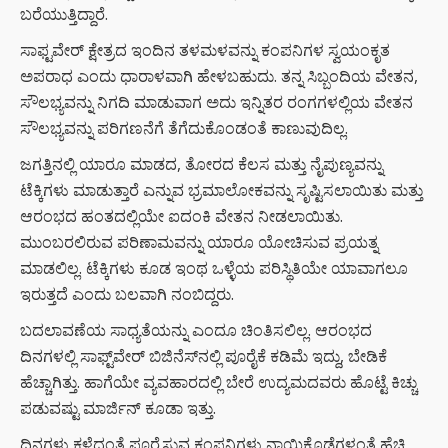
ಬರೆಯುತ್ತಿದ್ದಾರೆ.
ಸಾಫ್ಟವೇರ್ ಕ್ಷೇತ್ರದ ಇಂದಿನ ತಳಮಳವನ್ನು ಕಂಪನಿಗಳ ಸ್ವಯಂಕೃತ
ಅಪರಾಧ ಎಂದು ಧಾರಾಳವಾಗಿ ಹೇಳಬಹುದು. ತನ್ನ ಸಿಬ್ಬಂದಿಯ ವೇತನ,
ಸೌಲಭ್ಯವನ್ನು ನಿಗದಿ ಮಾಡುವಾಗ ಅದು ಇನ್ನಿತರ ರಂಗಗಳಲ್ಲಿಯ ವೇತನ
ಸೌಲಭ್ಯವನ್ನು ಪರಿಗಣನೆಗೆ ತೆಗೆದುಕೊಂಡಂತೆ ಕಾಣುವುದಿಲ್ಲ.
ಜಗತ್ತಿನಲ್ಲಿ ಯಾರೂ ಮಾಡದ, ತೋರದ ಕೆಲಸ ಮತ್ತು ನೈಪುಣ್ಯವನ್ನು
ಟೆಕ್ಕಿಗಳು ಮಾಡುತ್ತಾರೆ ಎನ್ನುವ ಭ್ರಮಾಲೋಕವನ್ನು ಸೃಷ್ಟಿಸಲಾಯಿತು ಮತ್ತು
ಆರಂಭದ ಹಂತದಲ್ಲಿಯೇ ಐದಂಕಿ ವೇತನ ನೀಡಲಾಯಿತು.
ಮುಂಬರಲಿರುವ ಪರಿಣಾಮವನ್ನು ಯಾರೂ ಯೋಚಿಸುವ ಪ್ರಯತ್ನ
ಮಾಡಲಿಲ್ಲ. ಟೆಕ್ಕಿಗಳು ಕೂಡ ಇಂಥ ಒಳ್ಳೆಯ ಪರಿಸ್ಥಿತಿಯೇ ಯಾವಾಗಲೂ
ಇರುತ್ತದೆ ಎಂದು ಬಲವಾಗಿ ನಂಬಿದ್ದರು.
ಬದಲಾವಣೆಯ ಸಾಧ್ಯತೆಯನ್ನು ಎಂದೂ ಚಿಂತಿಸಲಿಲ್ಲ. ಆರಂಭದ
ದಿನಗಳಲ್ಲಿ ಸಾಫ್ಟ್‌ವೇರ್ ಬಿಜಿನೆಸ್‌ನಲ್ಲಿ ಪೂರೈಕೆ ಕಡಿಮೆ ಇದ್ದು, ಬೇಡಿಕೆ
ಹೆಚ್ಚಾಗಿತ್ತು. ಹಾಗೆಯೇ ವ್ಯವಹಾರದಲ್ಲಿ ಬೇರೆ ಉದ್ಯಮದವರು ಹೊಟ್ಟೆ ಕಿಚ್ಚು
ಪಡುವಷ್ಟು ಮಾರ್ಜಿನ್ ಕೂಡಾ ಇತ್ತು.
ದಿನಗಳು ಕಳೆದಂತೆ ಪೂರೈಸುವ ಕಂಪನಿಗಳು ನಾಯಿಕೊಡೆಗಳಂತೆ ಹೆಚ್ಚಿ,