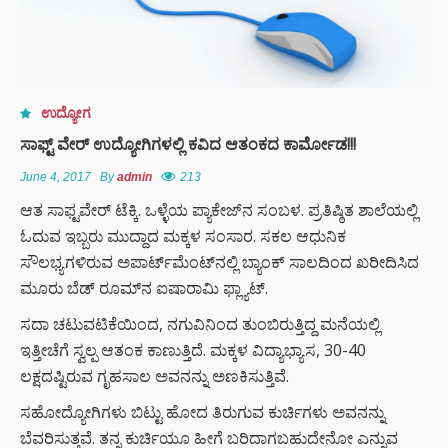
ಉದ್ಯೋಗ
ಸಾಫ್ಟ್ ವೇರ್ ಉದ್ಯೋಗಿಗಳಲ್ಲಿ ಕವಿದ ಆತಂಕದ ಕಾರ್ಮೋಡ!!!
June 4, 2017
By
admin
213
ಆತ ಸಾಫ್ಟವೇರ್ ಟೆಕ್ಕಿ. ಒಳ್ಳೆಯ ಪ್ಯಾಕೇಜ್‌ನ ಸಂಬಳ. ಪ್ರತಿಷ್ಠಿತ ಶಾಲೆಯಲ್ಲಿ
ಓದುವ ಇಬ್ಬರು ಮುದ್ದಾದ ಮಕ್ಕಳ ಸಂಸಾರ. ಸಕಲ ಆಧುನಿಕ
ಸೌಲಭ್ಯಗಳಿರುವ ಅಪಾರ್ಟ್‌ಮೆಂಟ್‌ನಲ್ಲಿ ಬ್ಯಾಂಕ್ ಸಾಲದಿಂದ ಖರೀದಿಸಿದ
ಮೂರು ಬೆಡ್ ರೂಮ್‌ನ ಐಷಾರಾಮಿ ಫ್ಲ್ಯಾಟ್.
ಸದಾ ಚಟುವಟಿಕೆಯಿಂದ, ನಗುವಿನಿಂದ ತುಂಬಿರುತ್ತಿದ್ದ ಮನೆಯಲ್ಲಿ
ಇತ್ತೀಚೆಗೆ ಸ್ವಲ್ಪ ಆತಂಕ ಕಾಣುತ್ತಿದೆ. ಮಕ್ಕಳ ವಿದ್ಯಾಭ್ಯಾಸ, 30-40
ಲಕ್ಷದಷ್ಟಿರುವ ಗೃಹಸಾಲ ಅವನನ್ನು ಅಣಕಿಸುತ್ತಿವೆ.
ಸಹೋದ್ಯೋಗಿಗಳು ಬಿಟ್ಟು ಹೋದ ತಿರುಗುವ ಕುರ್ಚಿಗಳು ಅವನನ್ನು
ಬೆವರಿಸುತ್ತವೆ. ತನ್ನ ಕುರ್ಚಿಯೂ ಹೀಗೆ ಬರಿದಾಗಬಹುದೇನೋ ಎನ್ನುವ