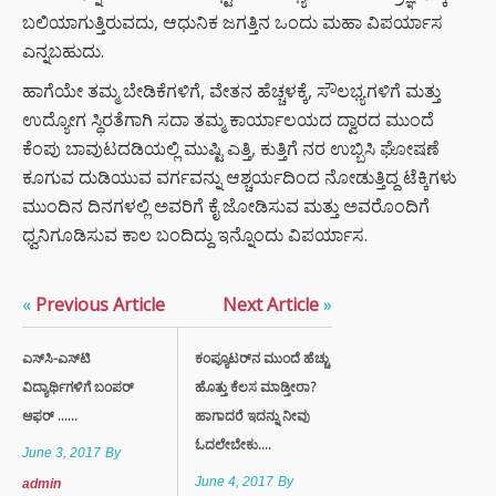
ಬಲಿಯಾಗುತ್ತಿರುವದು, ಆಧುನಿಕ ಜಗತ್ತಿನ ಒಂದು ಮಹಾ ವಿಪರ್ಯಾಸ
ಎನ್ನಬಹುದು.
ಹಾಗೆಯೇ ತಮ್ಮ ಬೇಡಿಕೆಗಳಿಗೆ, ವೇತನ ಹೆಚ್ಚಳಕ್ಕೆ, ಸೌಲಭ್ಯಗಳಿಗೆ ಮತ್ತು
ಉದ್ಯೋಗ ಸ್ಥಿರತೆಗಾಗಿ ಸದಾ ತಮ್ಮ ಕಾರ್ಯಾಲಯದ ದ್ವಾರದ ಮುಂದೆ
ಕೆಂಪು ಬಾವುಟದಡಿಯಲ್ಲಿ ಮುಷ್ಟಿ ಎತ್ತಿ, ಕುತ್ತಿಗೆ ನರ ಉಬ್ಬಿಸಿ ಘೋಷಣೆ
ಕೂಗುವ ದುಡಿಯುವ ವರ್ಗವನ್ನು ಆಶ್ಚರ್ಯದಿಂದ ನೋಡುತ್ತಿದ್ದ ಟೆಕ್ಕಿಗಳು
ಮುಂದಿನ ದಿನಗಳಲ್ಲಿ ಅವರಿಗೆ ಕೈ ಜೋಡಿಸುವ ಮತ್ತು ಅವರೊಂದಿಗೆ
ಧ್ವನಿಗೂಡಿಸುವ ಕಾಲ ಬಂದಿದ್ದು ಇನ್ನೊಂದು ವಿಪರ್ಯಾಸ.
«
Previous Article
Next Article
»
ಎಸ್‌ಸಿ-ಎಸ್‌ಟಿ
ಕಂಪ್ಯೂಟರ್‌ನ ಮುಂದೆ ಹೆಚ್ಚು
ವಿದ್ಯಾರ್ಥಿಗಳಿಗೆ ಬಂಪರ್
ಹೊತ್ತು ಕೆಲಸ ಮಾಡ್ತೀರಾ?
ಆಫರ್ ......
ಹಾಗಾದರೆ ಇದನ್ನು ನೀವು
ಓದಲೇಬೇಕು....
June 3, 2017
By
June 4, 2017
By
admin