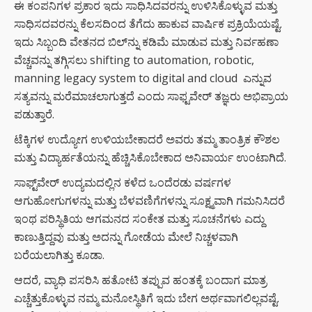
ಈ ಕಂಪನಿಗಳ ಪ್ರಕಾರ ಇದು ಸಾಧಿಸಿದವರನ್ನು ಉಳಿಸಿಕೊಳ್ಳುವ ಮತ್ತು
ಸಾಧಿಸದವರನ್ನು ಕೆಲಸದಿಂದ ತೆಗೆದು ಹಾಕುವ ವಾರ್ಷಿಕ ಪ್ರಕ್ರಿಯೆಯಷ್ಟೆ.
ಇದು ಸಿಬ್ಬಂದಿ ವೇತನದ ಬಿಲ್‌ನ್ನು ಕಡಿಮೆ ಮಾಡುವ ಮತ್ತು ನಿರ್ವಹಣಾ
ವೆಚ್ಚವನ್ನು ತಗ್ಗಿಸಲು shifting to automation, robotic,
manning legacy system to digital and cloud ಎನ್ನುವ
ಸತ್ಯವನ್ನು ಮರೆಮಾಚಲಾಗುತ್ತದೆ ಎಂದು ಸಾಫ್ಟವೇರ್ ತಜ್ಞರು ಅಭಿಪ್ರಾಯ
ಪಡುತ್ತಾರೆ.
ಟೆಕ್ಕಿಗಳ ಉದ್ಯೋಗ ಉಳಿಯಬೇಕಾದರೆ ಅವರು ತಮ್ಮ ತಾಂತ್ರಿಕ ಕೌಶಲ
ಮತ್ತು ವಿದ್ಯಾರ್ಹತೆಯನ್ನು ಹೆಚ್ಚಿಸಿಕೊಬೇಕಾದ ಅನಿವಾರ್ಯ ಉಂಟಾಗಿದೆ.
ಸಾಫ್ಟ್‌ವೇರ್ ಉದ್ಯಮದಲ್ಲಿನ ಕಳೆದ ಒಂದೆರಡು ವರ್ಷಗಳ
ಆಗುಹೋಗುಗಳನ್ನು ಮತ್ತು ಬೆಳವಣಿಗೆಗಳನ್ನು ಸೂಕ್ಷ್ಮವಾಗಿ ಗಮನಿಸಿದರೆ
ಇಂಥ ಪರಿಸ್ಥಿತಿಯ ಆಗಮನದ ಸಂಕೇತ ಮತ್ತು ಸೂಚನೆಗಳು ಎದ್ದು
ಕಾಣುತ್ತಿದ್ದವು ಮತ್ತು ಅದನ್ನು ಗೋಡೆಯ ಮೇಲೆ ನಿಚ್ಚಳವಾಗಿ
ಬರೆಯಲಾಗಿತ್ತು ಕೂಡಾ.
ಆದರೆ, ವ್ಯಾಧಿ ಪಸರಿಸಿ ಹತೋಟಿ ತಪ್ಪುವ ಹಂತಕ್ಕೆ ಬಂದಾಗ ಮಾತ್ರ
ಎಚ್ಚೆತ್ತುಕೊಳ್ಳುವ ನಮ್ಮ ಮನೋಸ್ಥಿತಿಗೆ ಇದು ಬೇಗ ಅರ್ಥವಾಗಲಿಲ್ಲವಷ್ಟೆ.