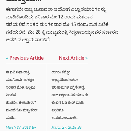
ಈಗಾಗಲೇ ರಾಜ್ಯ ಚುನಾವಣಾ ಆಯೋಗ ಎಲ್ಲಾ ತಯಾರಿಗಳನ್ನು
ಮಾಡಿಕೊಂಡಿದ್ದು,ಶನಿವಾರ ಮೇ 12 ರಂದು ಮತದಾನ
ನಡೆಯಲಿದೆ.ನಂತರ ಮಂಗಳವಾರ ಮೇ 15 ರಂದು ಮತ ಎಣಿಕೆ
ನಡೆಯಲಿದೆ. ಮೇ 28 ಕ್ಕೆ ಮುಖ್ಯಮಂತ್ರಿ ಸಿದ್ದರಾಮಯ್ಯನವರ ಸರ್ಕಾರದ
ಅವಧಿ ಮುಕ್ತಾಯವಾಗಲಿದೆ.
«
Previous Article
Next Article
»
ಈ ನಟಿ ದಿನಾ ರಾತ್ರಿ
ಉಗರು ಕಚ್ಚೋ
ಮಲಗೋದು ನರಭಕ್ಷಕ
ಅಭ್ಯಾಸದಿಂದ ಆಗೋ
ಸಿಂಹದ ಜೊತೆ.!ಎಲ್ಲವೂ
ಪರಿಣಾಮಗಳ ಬಗ್ಗೆ ಕೇಳಿದ್ರೆ
ಸಿಂಹದ
ಶಾಕ್ ಆಗ್ತೀರಾ..ತಿಳಿಯಲು ಈ
ಜೊತೆನೇ..ಹೇಗಂತೀರಾ?
ಲೇಖನ ಓದಿ ಶೇರ್ ಮಾಡಿ
ಮುಂದೆ ಓದಿ ಮತ್ತು ಶೇರ್
ಎಲ್ಲರಿಗೂ
ಮಾಡಿ...
ಉಪಯೋಗವಾಗಲಿ...
March 27, 2018
By
March 27, 2018
By