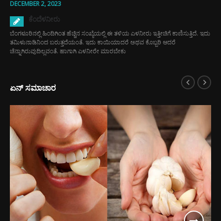
DECEMBER 2, 2023
ಕೆಂದೆಳನೀರು
ಬೆಂಗಳೂರಿನಲ್ಲಿ ಹಿಂದಿಗಿಂತ ಹೆಚ್ಚಿನ ಸಂಖ್ಯೆಯಲ್ಲಿ ಈ ತಳಿಯ ಎಳನೀರು ಇತ್ತೀಚಿಗೆ ಕಾಣಿಸುತ್ತಿದೆ. ಇದು
ತಮಿಳುನಾಡಿನಿಂದ ಬರುತ್ತದೆಯಂತೆ. ಇದು ಕಾಯಿಯಾದರೆ ಅಥವ ಕೊಬ್ಬರಿ ಆದರೆ
ಚೆನ್ನಾಗಿರುವುದಿಲ್ಲವಂತೆ. ಹಾಗಾಗಿ ಎಳನೀರೇ ಮಾರಬೇಕು
ಏನ್ ಸಮಾಚಾರ