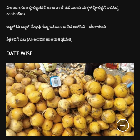
ವಿಜಯನಗರದಲ್ಲಿ ಭಿಕ್ಷಾಟನೆ ಜಾಲ: ಶಾಲೆ ರಜೆ ಎಂದು ಮಕ್ಕಳನ್ನೇ ಭಿಕ್ಷೆಗೆ ಇಳಿಸಿದ್ದ
ತಾಯಂದಿರು
ಬ್ಯಾಕ್ ಟು ಬ್ಯಾಕ್ ಟ್ರೋಫಿ ಗೆದ್ದು ಇತಿಹಾಸ ಬರೆದ ಆರ್‌ಸಿಬಿ – ಬೆಂಗಳೂರು
ಶಿಕ್ಷಕರಿಗೆ ಎಐ (AI) ಆಧರಿತ ಹಾಜರಾತಿ ಫಜೀತಿ;
DATE WISE