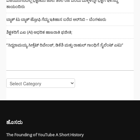
ವಿಜಯನಗರದಲ್ಲಿ ಭಿಕ್ಷಾಟನೆ ಜಾಲ: ಶಾಲೆ ರಜೆ ಎಂದು ಮಕ್ಕಳನ್ನೇ ಭಿಕ್ಷೆಗೆ ಇಳಿಸಿದ್ದ
ತಾಯಂದಿರು
ಬ್ಯಾಕ್ ಟು ಬ್ಯಾಕ್ ಟ್ರೋಫಿ ಗೆದ್ದು ಇತಿಹಾಸ ಬರೆದ ಆರ್‌ಸಿಬಿ – ಬೆಂಗಳೂರು
ಶಿಕ್ಷಕರಿಗೆ ಎಐ (AI) ಆಧರಿತ ಹಾಜರಾತಿ ಫಜೀತಿ;
“ಸಿದ್ದರಾಮಯ್ಯ ಸೀಕ್ರೆಟ್ ರಿವೇಂಜ್‌, ಡಿಕೆಶಿ ಮತ್ತು ರಾಹುಲ್‌ ಗಾಂಧಿಗೆ ಸೈಲೆಂಟ್ ಏಟು”
CATEGORIES
Categories
ಹೊಸದು
The Founding of YouTube A Short History