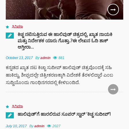
ಸಿನಿಮಾ
ಕಿಚ್ಚ ನಟಿಸುತ್ತಿರುವ ಈ ಹಾಲಿವುಡ್ ಚಿತ್ರದಲ್ಲಿ, ಖ್ಯಾತ ನಾಯಕಿ
ಮತ್ತು ನಿರ್ದೇಶಕ ಯಾರು ಗೊತ್ತಾ..?ಈ ಲೇಖನ ಓದಿ ಶಾಕ್
ಆಗ್ತೀರಾ…
October 13, 2017
By
admin
881
ಕನ್ನಡದ ಖ್ಯಾತ ನಟ ಕಿಚ್ಚಾ ಸುದೀಪ್ ಹಾಲಿವುಡ್ ಚಿತ್ರವೊಂದಕ್ಕೆ ಸಹಿ
ಹಾಕಿದ್ದು, ಶೀಘ್ರದಲ್ಲೇ ಚಿತ್ರೀಕರಣಕ್ಕಾಗಿ ವಿದೇಶಕೆ ತೆರಳಲಿದ್ದಾರೆ ಎಂಬ
ಸುದ್ದಿಯೊಂದು ಗಾಂಧಿನಗರದಲ್ಲಿ ಕೇಳಿಬಂದಿದೆ.
ಸಿನಿಮಾ
ಹಾಲಿವುಡ್’ಗೆ ಹಾರಲಿರುವ ಸೂಪರ್ ಸ್ಟಾರ್ ‘ಕಿಚ್ಚ ಸುದೀಪ್’!
July 10, 2017
By
admin
2027