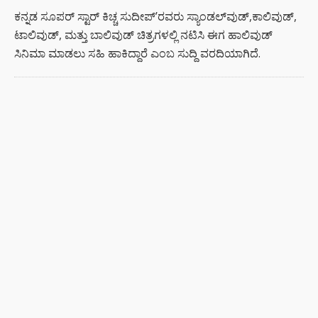
ಕನ್ನಡ ಸೂಪರ್ ಸ್ಟಾರ್ ಕಿಚ್ಚ ಸುದೀಪ್’ರವರು ಸ್ಯಾಂಡಲ್‍ವುಡ್,ಕಾಲಿವುಡ್,
ಟಾಲಿವುಡ್, ಮತ್ತು ಬಾಲಿವುಡ್ ಚಿತ್ರಗಳಲ್ಲಿ ನಟಿಸಿ ಈಗ ಹಾಲಿವುಡ್
ಸಿನಿಮಾ ಮಾಡಲು ಸಹಿ ಹಾಕಿದ್ದಾರೆ ಎಂಬ ಸುದ್ದಿ ವರದಿಯಾಗಿದೆ.