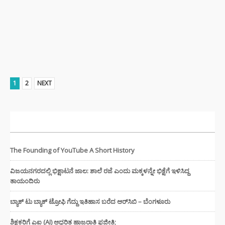
1
2
NEXT
ಇತ್ತೀಚಿನ ಸುದ್ದಿಗಳು
The Founding of YouTube A Short History
ವಿಜಯನಗರದಲ್ಲಿ ಭಿಕ್ಷಾಟನೆ ಜಾಲ: ಶಾಲೆ ರಜೆ ಎಂದು ಮಕ್ಕಳನ್ನೇ ಭಿಕ್ಷೆಗೆ ಇಳಿಸಿದ್ದ
ತಾಯಂದಿರು
ಬ್ಯಾಕ್ ಟು ಬ್ಯಾಕ್ ಟ್ರೋಫಿ ಗೆದ್ದು ಇತಿಹಾಸ ಬರೆದ ಆರ್‌ಸಿಬಿ – ಬೆಂಗಳೂರು
ಶಿಕ್ಷಕರಿಗೆ ಎಐ (AI) ಆಧರಿತ ಹಾಜರಾತಿ ಫಜೀತಿ;