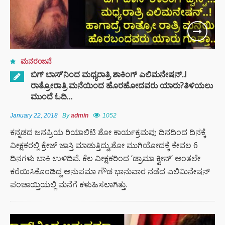
ಮನರಂಜನೆ
ಬಿಗ್ ಬಾಸ್’ನಿಂದ ಮಧ್ಯರಾತ್ರಿ ಶಾಕಿಂಗ್ ಎಲಿಮನೇಷನ್..!
ರಾತ್ರೋರಾತ್ರಿ ಮನೆಯಿಂದ ಹೊರಹೋದವರು ಯಾರು?ತಿಳಿಯಲು
ಮುಂದೆ ಓದಿ…
January 22, 2018
By
admin
1052
ಕನ್ನಡದ ಜನಪ್ರಿಯ ರಿಯಾಲಿಟಿ ಶೋ ಕಾರ್ಯಕ್ರಮವು ದಿನದಿಂದ ದಿನಕ್ಕೆ
ವೀಕ್ಷಕರಲ್ಲಿ ಕ್ರೇಜ್ ಜಾಸ್ತಿ‌ ಮಾಡುತ್ತಿದ್ದು,ಶೋ ಮುಗಿಯೋದಕ್ಕೆ ಕೇವಲ 6
ದಿನಗಳು ಬಾಕಿ ಉಳಿದಿವೆ. ಕೆಲ ವೀಕ್ಷಕರಿಂದ ‘ಡ್ರಾಮಾ ಕ್ವೀನ್’ ಅಂತಲೇ
ಕರೆಯಿಸಿಕೊಂಡಿದ್ದ ಅನುಪಮಾ ಗೌಡ ಭಾನುವಾರ ನಡೆದ ಎಲಿಮಿನೇಷನ್
ಪಂಚಾಯ್ತಿಯಲ್ಲಿ ಮನೆಗೆ ಕಳುಹಿಸಲಾಗಿತ್ತು.