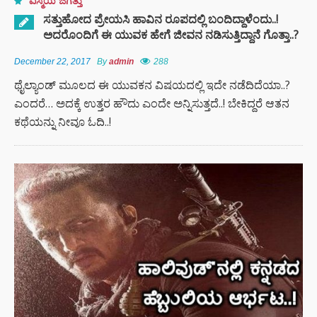
ವಿಸ್ಮಯ ಜಗತ್ತು
ಸತ್ತುಹೋದ ಪ್ರೇಯಸಿ ಹಾವಿನ ರೂಪದಲ್ಲಿ ಬಂದಿದ್ದಾಳೆಂದು..!
ಅದರೊಂದಿಗೆ ಈ ಯುವಕ ಹೇಗೆ ಜೀವನ ನಡಿಸುತ್ತಿದ್ದಾನೆ ಗೊತ್ತಾ..?
December 22, 2017
By
admin
288
ಥೈಲ್ಯಾಂಡ್ ಮೂಲದ ಈ ಯುವಕನ ವಿಷಯದಲ್ಲಿ ಇದೇ ನಡೆದಿದೆಯಾ..?
ಎಂದರೆ… ಅದಕ್ಕೆ ಉತ್ತರ ಹೌದು ಎಂದೇ ಅನ್ನಿಸುತ್ತದೆ..! ಬೇಕಿದ್ದರೆ ಆತನ
ಕಥೆಯನ್ನು ನೀವೂ ಓದಿ..!