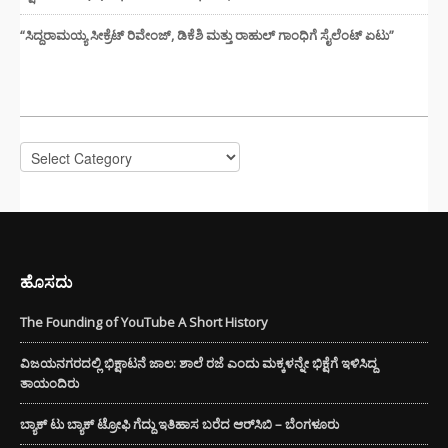
“ಸಿದ್ದರಾಮಯ್ಯ ಸೀಕ್ರೆಟ್ ರಿವೇಂಜ್‌, ಡಿಕೆಶಿ ಮತ್ತು ರಾಹುಲ್‌ ಗಾಂಧಿಗೆ ಸೈಲೆಂಟ್ ಏಟು”
CATEGORIES
Categories
ಹೊಸದು
The Founding of YouTube A Short History
ವಿಜಯನಗರದಲ್ಲಿ ಭಿಕ್ಷಾಟನೆ ಜಾಲ: ಶಾಲೆ ರಜೆ ಎಂದು ಮಕ್ಕಳನ್ನೇ ಭಿಕ್ಷೆಗೆ ಇಳಿಸಿದ್ದ
ತಾಯಂದಿರು
ಬ್ಯಾಕ್ ಟು ಬ್ಯಾಕ್ ಟ್ರೋಫಿ ಗೆದ್ದು ಇತಿಹಾಸ ಬರೆದ ಆರ್‌ಸಿಬಿ – ಬೆಂಗಳೂರು