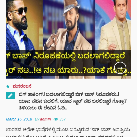
ಮನರಂಜನೆ
ಬಿಗ್ ಶಾಕಿಂಗ್.! ಬದಲಾಗಲಿದ್ದಾರೆ ಬಿಗ್ ಬಾಸ್ ನಿರೂಪಕರು..!
ಯಾವ ನಟನ ಬದಲಿಗೆ, ಯಾವ ಸ್ಟಾರ್ ನಟ ಬರಲಿದ್ದಾರೆ ಗೊತ್ತಾ.?
ತಿಳಿಯಲು ಈ ಲೇಖನ ಓದಿ..
March 16, 2018
By
admin
357
ಭಾರತದ ಅನೇಕ ಭಾಷೆಗಳಲ್ಲಿ ಮೂಡಿ ಬರುತ್ತಿರುವ ‘ಬಿಗ್ ಬಾಸ್’ ಜನಪ್ರಿಯ