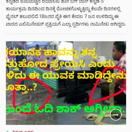
ಕನ್ನಡದ ಜಮಮೆಚ್ಚಿನ ರಿಯಾಲಿಟಿ ಶೋ ಬಿಗ್ ಬಾಸ್ ಕನ್ನಡ-5′
ಕಾರ್ಯಕ್ರಮ ದಿನದಿಂದ ದಿನಕ್ಕೆ ರೋಚಕಗೊಳ್ಳುತ್ತಿದ್ದು ಕೆಲವೇ ದಿನಗಳಲ್ಲಿ
ಫೈನಲ್ ತಲುಪಲಿದೆ.18ಜನರ ಪೈಕಿ ಈಗ ಕೇವಲ 7 ಜನ ಉಳಿದಿದ್ದು ಈ
ವಾರದ ಎಲಿಮಿನೇಷನ್ ಪ್ರಕ್ರಿಯಗೆ ಎಲ್ಲಾ ಸ್ಪರ್ದಿಗಳು ನಾಮಿನೇಟ ಆಗಿದ್ದರು.