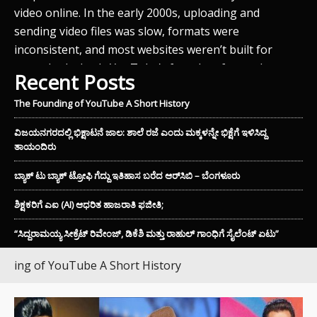
video online. In the early 2000s, uploading and
sending video files was slow, formats were
inconsistent, and most websites weren’t built for
smooth playback. YouTube’s founders focused on
Recent Posts
removing…
The Founding of YouTube A Short History
ವಿಜಯನಗರದಲ್ಲಿ ಭಿಕ್ಷಾಟನೆ ಜಾಲ: ಶಾಲೆ ರಜೆ ಎಂದು ಮಕ್ಕಳನ್ನೇ ಭಿಕ್ಷೆಗೆ ಇಳಿಸಿದ್ದ
JUN
ತಾಯಂದಿರು
ವಿಜ
ar
ಬ್ಯಾಕ್ ಟು ಬ್ಯಾಕ್ ಟ್ರೋಫಿ ಗೆದ್ದು ಇತಿಹಾಸ ಬರೆದ ಆರ್‌ಸಿಬಿ – ಬೆಂಗಳೂರು
ಇಳ
ಭಿ
ುಖ
ಶಿಕ್ಷಕರಿಗೆ ಎಐ (AI) ಆಧರಿತ ಹಾಜರಾತಿ ಫಜೀತಿ;
ಕಾ
“ಸಿದ್ದರಾಮಯ್ಯ ಸೀಕ್ರೆಟ್ ರಿವೇಂಜ್‌, ಡಿಕೆಶಿ ಮತ್ತು ರಾಹುಲ್‌ ಗಾಂಧಿಗೆ ಸೈಲೆಂಟ್ ಏಟು”
ಘಟ
ಮು
ouTube A Short History
ವೃತ
ವ
ಬೇ
ಕಾ