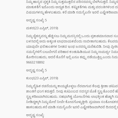
ನಿಮ್ಮ ಹಾಸ್ಯದ ಪ್ರಕೃತಿ ನಿಮ್ಮ ಸುತ್ತಮುತ್ತಲಿನ ಪರಿಸರವನ್ನು ಬೆಳಗಿಸುತ್ತದೆ. 
ಮಾತುಕತೆಗೆ ಇದೊಂದು ಅದ್ಭುತ ದಿನ. ಕಟ್ಟುಕತೆಗಳು ಮತ್ತು ವದಂತಿಗಳಿಂದ ದೂರವ
ವಿಷಯಗಳನ್ನು ಹೇಳಬಹುದು. ಕರೆ ಮಾಡಿ ಸಮಸ್ಯೆಏನೇ ಇರಲಿ ಎಷ್ಟೇಕಠಿಣವಾಗಿ
ಅದೃಷ್ಟ ಸಂಖ್ಯೆ: 5
ಮಕರ(23 ಏಪ್ರಿಲ್, 2019)
ನಿಮ್ಮ ಚೈತನ್ಯವನ್ನು ಹೆಚ್ಚಿಸಲು ನಿಮ್ಮ ಮನಸ್ಸಿನಲ್ಲಿ ಒಂದು ಪ್ರಕಾಶಮಾನವಾದ ಸು
ಬಳಸಿದಲ್ಲಿ ಅದು ಅತ್ಯಂತ ಲಾಭದಾಯಕವೆಂದು ಸಾಬೀತಾಗಬಹುದು. ಕೆಲವರು ಅವ
ಯಾವುದೇ ಫಲಿತಾಂಶಗಳ ನೀಡದ ಇಂಥ ಜನರನ್ನು ಮರೆತುಬಿಡಿ. ನೀವು ಪ್ರೀತಿಯ
ಸಮಸ್ಯೆಗಳಿಗೆ ಬಲುಬೇಗನೆ ಪರಿಹಾರ ಕಂಡುಹಿಡಿಯುವ ನಿಮ್ಮ ಸಾಮರ್ಥ್ಯ ನಿಮಗೆ ಗು
ತೋರಿಸಬಹುದು, ಆದರೆ ಕೊನೆಗೆ ಇಲ್ಲಿ ಏನೂ ತಪ್ಪು ನಡೆಯುತ್ತಿಲ್ಲ ಎಂದು ನಿಮಗ
9663218892
ಅದೃಷ್ಟ ಸಂಖ್ಯೆ: 5
ಕುಂಭ(23 ಏಪ್ರಿಲ್, 2019)
ನಿಮ್ಮ ದೈಹಿಕ ರಚನೆಯನ್ನು ಕಾಯ್ದುಕೊಳ್ಳಲು ನೆರವಾಗುವ ಕೆಲವು ಕ್ರೀಡಾ ಚಟುವ
ಶಾಂತಿಗೆ ಭಂಗ ತರುತ್ತದೆ. ನೀವು ಕುಟುಂಬದ ಸದಸ್ಯರ ಜೊತೆ ಸ್ವಲ್ಪ ತೊಂದ
ಸ್ವಲ್ಪ ಕಠಿಣವಾಗಿರಬಹುದು. ಸಹಭಾಗಿತ್ವ ಯೋಜನೆಗಳು ಲಾಭಕ್ಕಿಂತ ಹೆಚ್ಚಾಗಿ 
ನೀಡಿದ್ದಕ್ಕಾಗಿ ನಿಮ್ಮ ಮೇಲೆ ನೀವೇ ಕೋಪಗೊಳ್ಳುತ್ತೀರಿ. ಪ್ರಯಾಣ ಸಂತೋ
ಹಾಕಬಹುದು.ಕರೆ ಮಾಡಿ ಸಮಸ್ಯೆಏನೇ ಇರಲಿ ಎಷ್ಟೇಕಠಿಣವಾಗಿರಲಿ ದಿನದಲ್ಲಿ
ಅದೃಷ್ಟ ಸಂಖ್ಯೆ: