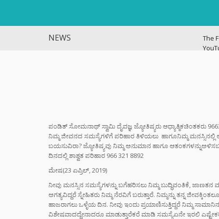
NEWS
The F
YouT
Histo
ವಿಜಯ
ಭಿಕ್ಷಾ
ಎಂದು ಮ
ಇಳಿಸಿ
ಪಂಡಿತ್ ಸೋಮನಾಥ್ ಸ್ವಾಮಿ ದೈವಜ್ಞ ಜ್ಯೋತಿಷ್ಯರು ಆಧ್ಯಾತ್ಮಿಕಚಿಂತಕರು 9
ನಿಮ್ಮ ಜೀವನದ ಸಮಸ್ಯೆಗಳಿಗೆ ಪರಿಹಾರ ತಿಳಿಯಲು ಹಾಗೂನಿಮ್ಮ ಮನಸ್ಸಿನಲ್
ಬ್ಯಾಕ್
ಬಯಸುವಿರಾ? ಜ್ಯೋತಿಷ್ಯವು ನಿಮ್ಮ ಅನುಮಾನ ಹಾಗೂ ಆತಂಕಗಳನ್ನುಅಳಿಸಬಹುದು
ಗೆದ್ದು
ದಿನದಲ್ಲಿ ಶಾಶ್ವತ ಪರಿಹಾರ 966 321 8892
ಆರ್‌ಸ
ಮೇಷ(23 ಏಪ್ರಿಲ್, 2019)
ಶಿಕ್ಷಕರ
ನೀವು ಮನಸ್ಸಿನ ಸಮಸ್ಯೆಗಳನ್ನು ಬಗೆಹರಿಸಲು ನಿಮ್ಮ ಬುದ್ಧಿವಂತಿಕೆ, ಜಾಣತನ ಮ
ಆಧರಿತ
ಅಗತ್ಯವಿದ್ದರೆ ಸ್ನೇಹಿತರು ನಿಮ್ಮ ನೆರವಿಗೆ ಬರುತ್ತಾರೆ. ನಿಮ್ಮನ್ನು ತನ್ನ ಜೀವಕ್ಕಿ
ಫಜೀತಿ
ಹಾಜರಾಗಲು ಒಳ್ಳೆಯ ದಿನ. ನೀವು ಇಂದು ಪ್ರಯಾಣಿಸುತ್ತಿದ್ದರೆ ನಿಮ್ಮ ಸಾಮಾನಿನ
ವಿಶೇಷವಾದದ್ದೇನಾದರೂ ಮಾಡುತ್ತಾರೆಕರೆ ಮಾಡಿ ಸಮಸ್ಯೆಏನೇ ಇರಲಿ ಎಷ್ಟೇಕಠ