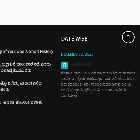
DATE WISE
 of YouTube A Short History
DECEMBER 2, 2023
ಕೆಂದೆಳನೀರು
ಭಿಕ್ಷಾಟನೆ ಜಾಲ: ಶಾಲೆ ರಜೆ ಎಂದು
ೆಗೆ ಇಳಿಸಿದ್ದ ತಾಯಂದಿರು
ಬೆಂಗಳೂರಿನಲ್ಲಿ ಹಿಂದಿಗಿಂತ ಹೆಚ್ಚಿನ ಸಂಖ್ಯೆಯಲ್ಲಿ ಈ ತಳಿಯ
ಎಳನೀರು ಇತ್ತೀಚಿಗೆ ಕಾಣಿಸುತ್ತಿದೆ. ಇದು ತಮಿಳುನಾಡಿನಿಂದ
್ ಟ್ರೋಫಿ ಗೆದ್ದು ಇತಿಹಾಸ ಬರೆದ
ಬರುತ್ತದೆಯಂತೆ. ಇದು ಕಾಯಿಯಾದರೆ ಅಥವ ಕೊಬ್ಬರಿ
ಂಗಳೂರು
ಆದರೆ ಚೆನ್ನಾಗಿರುವುದಿಲ್ಲವಂತೆ. ಹಾಗಾಗಿ ಎಳನೀರೇ
ಮಾರಬೇಕು
(AI) ಆಧರಿತ ಹಾಜರಾತಿ ಫಜೀತಿ;