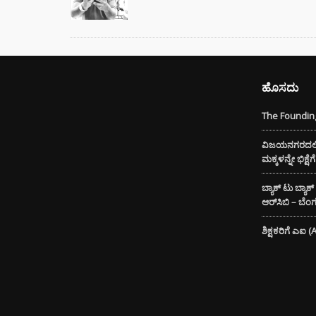
ಹೊಸದು
The Founding
ವಿಜಯನಗರದಲ್ಲಿ 
ಮಕ್ಕಳನ್ನೇ ಭಿಕ್ಷ
ಬ್ಯಾಕ್ ಟು ಬ್ಯಾಕ
ಆರ್‌ಸಿಬಿ – ಬೆ
ಶಿಕ್ಷಕರಿಗೆ ಎಐ 