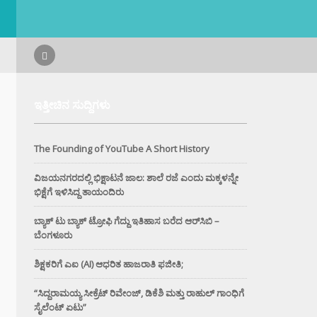
ಇತ್ತೀಚಿನ ಸುದ್ದಿಗಳು
The Founding of YouTube A Short History
ವಿಜಯನಗರದಲ್ಲಿ ಭಿಕ್ಷಾಟನೆ ಜಾಲ: ಶಾಲೆ ರಜೆ ಎಂದು ಮಕ್ಕಳನ್ನೇ
ಭಿಕ್ಷೆಗೆ ಇಳಿಸಿದ್ದ ತಾಯಂದಿರು
ಬ್ಯಾಕ್ ಟು ಬ್ಯಾಕ್ ಟ್ರೋಫಿ ಗೆದ್ದು ಇತಿಹಾಸ ಬರೆದ ಆರ್‌ಸಿಬಿ –
ಬೆಂಗಳೂರು
ಶಿಕ್ಷಕರಿಗೆ ಎಐ (AI) ಆಧರಿತ ಹಾಜರಾತಿ ಫಜೀತಿ;
“ಸಿದ್ದರಾಮಯ್ಯ ಸೀಕ್ರೆಟ್ ರಿವೇಂಜ್‌, ಡಿಕೆಶಿ ಮತ್ತು ರಾಹುಲ್‌ ಗಾಂಧಿಗೆ
ಸೈಲೆಂಟ್ ಏಟು”