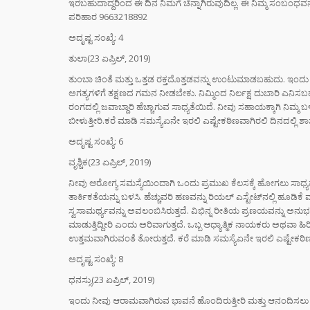
ಇರಬಹುದಾದ್ದರಿಂದ ಈ ದಿನ ನಿಮಗೆ ಚೆನ್ನಾಗಿರುವುದಿಲ್ಲ. ಈ ನಿಮ್ಮ ಸಂಬಂಧವನ್
ಪರಿಹಾರ 9663218892
ಅದೃಷ್ಟ ಸಂಖ್ಯೆ: 4
ತುಲಾ(23 ಏಪ್ರಿಲ್, 2019)
ತುಂಬಾ ಚಿಂತೆ ಮತ್ತು ಒತ್ತಡ ರಕ್ತದೊತ್ತಡವನ್ನು ಉಂಟುಮಾಡಬಹುದು. ಇಂದು ಮಾ
ಅಗತ್ಯಗಳಿಗೆ ತಕ್ಷಣದ ಗಮನ ನೀಡಬೇಕು. ನಿಮ್ಮಿಂದ ನಿರ್ಲಕ್ಷ ದುಬಾರಿ ಎನಿಸಬಹುದ
ರಂಗದಲ್ಲಿ ಜವಾಬ್ದಾರಿ ಹೆಚ್ಚಾಗುವ ಸಾಧ್ಯತೆಯಿದೆ. ನೀವು ಸಹಾಯಕ್ಕಾಗಿ ನಿಮ್ಮ ಬಳ
ಬೀಳುತ್ತೀರಿ.ಕರೆ ಮಾಡಿ ಸಮಸ್ಯೆಏನೇ ಇರಲಿ ಎಷ್ಟೇಕಠಿಣವಾಗಿರಲಿ ದಿನದಲ್ಲಿ 
ಅದೃಷ್ಟ ಸಂಖ್ಯೆ: 6
ವೃಶ್ಚಿಕ(23 ಏಪ್ರಿಲ್, 2019)
ನೀವು ಆರೋಗ್ಯ ಸಮಸ್ಯೆಯಿಂದಾಗಿ ಒಂದು ಪ್ರಮುಖ ಕೆಲಸಕ್ಕೆ ಹೋಗಲು ಸಾಧ್ಯವಾ
ತಾರ್ಕಿಕತೆಯನ್ನು ಬಳಸಿ. ಹೆಚ್ಚುವರಿ ಹಣವನ್ನು ರಿಯಲ್ ಎಸ್ಟೇಟ್‌ನಲ್ಲಿ ಹೂಡ
ಸ್ವಸಾಮರ್ಥ್ಯವನ್ನು ಅವಲಂಬಿಸಿರುತ್ತದೆ. ವಿಭಿನ್ನ ರೀತಿಯ ಪ್ರಣಯವನ್ನು ಅನ
ಮಾಡುತ್ತಿದ್ದೀರಿ ಎಂದು ಅರಿವಾಗುತ್ತದೆ. ಒಬ್ಬ ಆಧ್ಯಾತ್ಮಿಕ ನಾಯಕರು ಅಥವಾ 
ಉತ್ತಮವಾಗಿರುವಂತೆ ತೋರುತ್ತದೆ. ಕರೆ ಮಾಡಿ ಸಮಸ್ಯೆಏನೇ ಇರಲಿ ಎಷ್ಟೇಕಠಿ
ಅದೃಷ್ಟ ಸಂಖ್ಯೆ: 8
ಧನಸ್ಸು(23 ಏಪ್ರಿಲ್, 2019)
ಇಂದು ನೀವು ಆರಾಮವಾಗಿರುವ ಭಾವನೆ ಹೊಂದಿರುತ್ತೀರಿ ಮತ್ತು ಆನಂದಿಸಲು ಸೂಕ್ತ