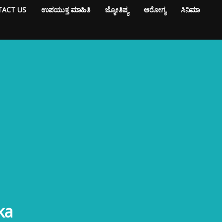
ACT US
ಉಪಯುಕ್ತ ಮಾಹಿತಿ
ಜ್ಯೋತಿಷ್ಯ
ಆರೋಗ್ಯ
ಸಿನಿಮಾ
ka