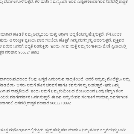
ನು ದುರ್ಬಲಗೊಳಿಸುತ್ತದೆ. ಕರೆ ಮಾಡಿ ಸಮಸ್ಯೆಏನೇ ಇರಲಿ ಎಷ್ಟೇಕಠಿಣವಾಗಿರಲಿ ದಿನದಲ್ಲಿ ಶಾಶ್ವತ
ಡಿದ ಹೂಡಿಕೆ ನಿಮ್ಮ ಅಭ್ಯುದಯ ಮತ್ತು ಆರ್ಥಿಕ ಭದ್ರತೆಯನ್ನು ಹೆಚ್ಚಿಸುತ್ತದೆ. ಕೌಟುಂಬಿಕ
ು. ಅನಿರೀಕ್ಷಿತ ಪ್ರಣಯ ಭಾವ ಸಂಜೆಯ ಹೊತ್ತಿಗೆ ನಿಮ್ಮ ಮನಸ್ಸನ್ನು ಆವರಿಸುತ್ತದೆ. ವೃತ್ತಿಪರ
ಿ ಬರುವ ಜನರಿಗೆ ಬದ್ಧತೆ ನೀಡುತ್ತೀರಿ. ಇಂದು, ನೀವು ಮತ್ತೆ ನಿಮ್ಮ ಸಂಗಾತಿಯ ಜೊತೆ ಪ್ರೀತಿಯಲ್ಲಿ
ಶಾಶ್ವತ ಪರಿಹಾರ 9663218892
ಗದಿರುವುದರಿಂದ ಕೆಲವು ಹಿನ್ನಡೆ ಎದುರಿಸುವ ಸಾಧ್ಯತೆಯಿದೆ. ಆದರೆ ನಿಮ್ಮನ್ನು ಮೇಲೆತ್ತಲು ನಿಮ್ಮ
ಿಕೆ ಮಾಡಬೇಕು. ಜನರು ನಿಮಗೆ ಹೊಸ ಭರವಸೆ ಹಾಗೂ ಕನಸುಗಳನ್ನು ನೀಡುತ್ತಾರೆ -ಇದು ನಿಮ್ಮ
ುಭವಿಸುವ ಸಾಧ್ಯತೆಯಿದೆ. ಇಂದು ನಿಮಗೆ ನಿಮ್ಮ ಕುಟುಂಬದ ಬೆಂಬಲದಿಂದ ನೀವು ಚೆನ್ನಾಗಿ ಕೆಲಸ
ಹಿರಿಯರು ಮಾರ್ಗದರ್ಶನ ಒದಗಿಸುತ್ತಾರೆ. ಈ ದಿನ ನಿಮ್ಮ ಜೀವನ ಸಂಗಾತಿಗೆ ಸಾಮಾನ್ಯ ದಿನಗಳಿಗಿಂತ
ಣವಾಗಿರಲಿ ದಿನದಲ್ಲಿ ಶಾಶ್ವತ ಪರಿಹಾರ 9663218892
 ಮನೋಭಾವದಲ್ಲಿರುತ್ತೀರಿ. ಸ್ವಲ್ಪ್ ಹೆಚ್ಚು ಹಣ ಮಾಡಲು ನಿಮ್ಮ ನವೀನ ಕಲ್ಪನೆಯನ್ನು ಬಳಸಿ.