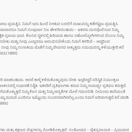
ರಾಮಯ್ಯ ಸೀಕ್ರೆಟ್
್‌, ಡಿಕೆಶಿ ಮತ್ತು
‌ ಗಾಂಧಿಗೆ
ಟ್ ಏಟು”
ಿರಲು ಪ್ರಯತ್ನಿಸಿ. ನಿಮಗೆ ಇದು ಹಿಂದೆ ನೀಡುವ ಬದಲಿಗೆ ದುಃಖವನ್ನು ತಡೆಗಟ್ಟಲು ಪ್ರಯತ್ನಿಸಿ.
ು ನಂಬುವ ಯಾರಾದರೂ ನಿಮಗೆ ಸಂಪೂರ್ಣ ನಿಜ ಹೇಳದಿರಬಹುದು – ಇತರರು ಮನವೊಲಿಸುವ ನಿಮ್ಮ
ಷಿತ ಪ್ರಣಯ ಭಾವ. ಕೆಲಸದ ಸ್ಥಳದಲ್ಲಿ ಹಿರಿಯರು ಹಾಗೂ ಸಹೋದ್ಯೋಗಿಗಳಿಂದ ಬೆಂಬಲ ನಿಮ್ಮ
ಮಂತ್ರಿ
ರಿಹರಿಸಬೇಕು ಮತ್ತು ನೀವು ಎಲ್ಲಾದರೂ ಆರಂಭಿಸಬೇಕೆಂದು ನಿಮಗೆ ತಿಳಿದಿದೆ – ಆದ್ದರಿಂದ
ರಾಮಯ್ಯ ಅವರು
 ನೀವು ನಿಮ್ಮ ಸಂಗಾತಿಯ ಜೊತೆಗೆ ನಿಮ್ಮ ಜೀವನದ ಅತ್ಯುತ್ತಮ ಸಮಯವನ್ನು ಕಳೆಯುತ್ತೀರಿ.ಕರೆ
ನಾಮೆ ಘೋಷಣೆ –
 9663218892
ಶಿವಕುಮಾರ್
ಿನ ಸಿಎಂ?
‌ಗಾಗಿ ಕಡಿಮೆ
ಡಬಹುದು. ಆದರೆ ತಾಳ್ಮೆ ಕಳೆದುಕೊಳ್ಳುವುದು ಬೇಡ. ಇಲ್ಲದಿದ್ದರೆ ಪರಿಸ್ಥಿತಿ ನಿಯಂತ್ರಣ
ಸನ್‌ಗ್ಲಾಸ್
ನಲ್ಲಿ ಸುಧಾರಣೆ ನಿಶ್ಚಿತ. ಇತರರಿಗೆ ಪ್ರತಿಫಲಗಳು ತರುವ ನಿಮ್ಮ ಸಾಮರ್ಥ್ಯ ಪ್ರತಿಫಲ ತರುತ್ತದೆ.
ತ್ತೀರಾ? ಹಾಗಾದರೆ
ತೆಗೆದುಕೊಳ್ಳುತ್ತದೆ ನಿಮ್ಮ ಕೆಲಸ ಮತ್ತು ನಿಮ್ಮ ಆದ್ಯತೆಗಳ ಮೇಲೆ ಗಮನವಿಡಿ. ನೀವಿಂದು ತಾರೆಯಂತೆ
ಾಯಗಳ ಬಗ್ಗೆ
, ನಿಮ್ಮ ಮದುವೆ ಎಂದಿಗೂ ಇಷ್ಟೊಂದು ಸುಂದರವಾಗಿರಲಿಲ್ಲ ಎಂದು ನಿಮಗೆ ಅರಿವಾಗುತ್ತದೆ.ಕರೆ ಮಾಡಿ
ಲೇಬೇಕು!
18892
TAL ARREST
 ವೃದ್ಧೆ ಆಸ್ತಿ ಮಾರಿ
ಲಿಟ್ಟಿದ್ದ 24
ಳು ಮತ್ತು ತಕ್ಷಣದ ವೆಚ್ಚಗಳನ್ನು ನೋಡಿಕೊಳ್ಳುತ್ತದೆ. ಸಂತೋಷದ – ಚೈತನ್ಯದಾಯಕ – ಪ್ರಿಯವಾದ
 ರೂ ಲೂಟಿ