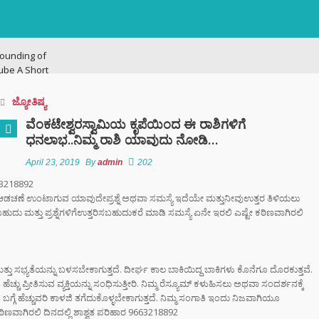
ounding of
ube A Short
ry
ಜ್ಯೋತಿಷ್ಯ
ನಗರದಲ್ಲಿ
ವೆಂಕಟೇಶ್ವರಸ್ವಾಮಿಯ ಕೃಪೆಯಿಂದ ಈ ರಾಶಿಗಳಿಗೆ
ಟನೆ ಜಾಲ: ಶಾಲೆ ರಜೆ
ಧನಲಾಭ..ನಿಮ್ಮ ರಾಶಿ ಯಾವುದು ನೋಡಿ…
ಕ್ಕಳನ್ನೇ ಭಿಕ್ಷೆಗೆ
ದ್ದ ತಾಯಂದಿರು
April 23, 2019
By
admin
202
663218892
ಲಿ ಆಡಚಣೆ ಉಂಟಾಗುವ ಯಾವುದೇಪ್ರಶ್ನೆ ಅಥವಾ ಸಮಸ್ಯೆ ಇದೆಯೇ ಮತ್ತುನೀವುಉತ್ತರ ತಿಳಿಯಲು
 ಟು ಬ್ಯಾಕ್ ಟ್ರೋಫಿ
 ಮತ್ತು ಪ್ರಶ್ನೆಗಳಿಗೆಉತ್ತರಿಸಬಹುದುಕರೆ ಮಾಡಿ ಸಮಸ್ಯೆ ಏನೇ ಇರಲಿ ಎಷ್ಟೇ ಕಠಿಣವಾಗಿರಲಿ
 ಇತಿಹಾಸ ಬರೆದ
ಿಬಿ – ಬೆಂಗಳೂರು
ಿಗೆ ಎಐ (AI)
ತ್ತು ಸಭ್ಯತೆಯನ್ನು ಬಳಸಬೇಕಾಗುತ್ತದೆ. ದೀರ್ಘ ಕಾಲ ಬಾಕಿಯಿದ್ದ ಬಾಕಿಗಳು ಕೊನೆಗೂ ದೊರಕುತ್ತವೆ.
 ಹಾಜರಾತಿ
ಂತಲೂ ಹೆಚ್ಚು ಪ್ರೀತಿಸುವ ವ್ಯಕ್ತಿಯನ್ನು ಸಂಧಿಸುತ್ತೀರಿ. ನಿಮ್ಮ ರೆಸ್ಯೂಮ್ ಕಳುಹಿಸಲು ಅಥವಾ ಸಂದರ್ಶನಕ್ಕೆ
;
 ಬಗ್ಗೆ ಹೆಚ್ಚುವರಿ ಕಾಳಜಿ ತಗೆದುಕೊಳ್ಳಬೇಕಾಗುತ್ತದೆ. ನಿಮ್ಮ ಸಂಗಾತಿ ಇಂದು ನಿಜವಾಗಿಯೂ
ಿಣವಾಗಿರಲಿ ದಿನದಲ್ಲಿ ಶಾಶ್ವತ ಪರಿಹಾರ 9663218892