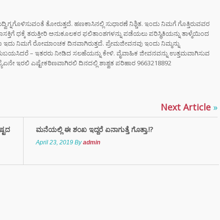
ಉದ್ವಿಗ್ನಗೊಳಿಸುವಂತೆ ತೋರುತ್ತದೆ. ಹಣಕಾಸಿನಲ್ಲಿ ಸುಧಾರಣೆ ನಿಶ್ಚಿತ. ಇಂದು ನಿಮಗೆ ಗೊತ್ತಿರುವವರ
ಾಸಕ್ತಿಗೆ ಧಕ್ಕೆ ತರುತ್ತೀರಿ ಅನುಕೂಲಕರ ಫಲಿತಾಂಶಗಳನ್ನು ಪಡೆಯಲು ಪರಿಸ್ಥಿತಿಯನ್ನು ತಾಳ್ಮೆಯಿಂದ
ಾಗೂ ಇದು ನಿಮಗೆ ರೋಮಾಂಚಕ ದಿನವಾಗಿರುತ್ತದೆ. ಪ್ರೇಮಜೀವನವು ಇಂದು ನಿಮ್ಮನ್ನು
ಬಯಸಿದರೆ – ಇತರರು ನೀಡಿದ ಸಲಹೆಯನ್ನು ಕೇಳಿ. ವೈವಾಹಿಕ ಜೀವನವನ್ನು ಉತ್ತಮವಾಗಿಸುವ
ಮಸ್ಯೆಏನೇ ಇರಲಿ ಎಷ್ಟೇಕಠಿಣವಾಗಿರಲಿ ದಿನದಲ್ಲಿ ಶಾಶ್ವತ ಪರಿಹಾರ 9663218892
Next Article
»
ಷ್ಟದ
ಮನೆಯಲ್ಲಿ ಈ ಶಂಖ ಇದ್ದರೆ ಏನಾಗುತ್ತೆ ಗೊತ್ತಾ.!?
April 23, 2019
By
admin