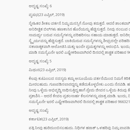
“ಸಿದ್ದ
ಅದೃಷ್ಟ ಸಂಖ್ಯೆ: 6
ರಿವೇಂಜ
ವೃಷಭ(23 ಏಪ್ರಿಲ್, 2019)
ರಾಹುಲ್
ಸೈಲೆಂ
ಸ್ನೇಹಿತರ ಶೀತಲ ವರ್ತನೆ ನಿಮ್ಮ ಮನಸ್ಸಿಗೆ ನೋವು ತರುತ್ತದೆ. ಆದರೆ ಶಾಂತವಾಗ
ಅನಿರೀಕ್ಷಿತ ಬಿಲ್‌ಗಳು ಹಣಕಾಸಿನ ಹೊರೆಯನ್ನು ಹೆಚ್ಚಿಸುತ್ತದೆ. ನೀವ
ಸಾಮರ್ಥ್ಯ ಬರುವ ಸಮಸ್ಯೆಗಳನ್ನು ಪರಿಹರಿಸಲು ಸಹಾಯ ಮಾಡುತ್ತದೆ. ಅನಿರೀಕ್
ಮುಖ್ಯ
ಸ್ಥೈರ್ಯವನ್ನು ಹೆಚ್ಚಿಸುತ್ತದೆ. ಬಾಕಿಯಿರುವ ಸಮಸ್ಯೆಗಳನ್ನು ಶೀಘ್ರದಲ್ಲೇ ಪ
ಸಿದ್ದ
ಸಕಾರಾತ್ಮಕವಾಗಿ ಅಲೋಚಿಸಿ ಮತ್ತು ಇಂದೇ ಪ್ರಯತ್ನಗಳನ್ನು ಆರಂಭಿಸಿ. ಇಂದು,
ರಾಜೀ
ಮಾಡಿ ಸಮಸ್ಯೆಏನೇ ಇರಲಿ ಎಷ್ಟೇಕಠಿಣವಾಗಿರಲಿ ದಿನದಲ್ಲಿ ಶಾಶ್ವತ ಪರಿಹಾರ
ಡಿಕೆ 
ಮುಂದ
ಅದೃಷ್ಟ ಸಂಖ್ಯೆ: 5
ಮಿಥುನ(23 ಏಪ್ರಿಲ್, 2019)
ಸ್ಟೈಲ್
ಕೆಲವು ಕುಟುಂಬದ ಸದಸ್ಯರು ತಮ್ಮ ಅಸೂಯೆಯ ವರ್ತನೆಯಿಂದ ನಿಮಗೆ ಕಿರಿಕಿರಿ ಮಾ
ಬೆಲೆಯ 
ಮೀರಬಹುದು. ಗುಣಪಡಿಸಲಾರದ್ದನ್ನು ತಡೆದುಕೊಳ್ಳಬೇಕು ಎಂದು ನೆನಪಿಡಿ. ಹಣಕಾಸಿ
ಧರಿಸು
ನೀವು ಒಳ್ಳೆಯ ಅಭಿವೃದ್ಧಿ ಸಾಧಿಸುತ್ತಿದ್ದ ಹಾಗೆ ಪ್ರೇಮ ಜೀವನ ಒಳ್ಳೆಯ ತಿರುವು 
ಈ ಅಪ
ಪ್ರಕಾಶಿಸಿ – ಆದರೆ ಕೇವಲ ಪ್ರಶಂಸಾರ್ಹ ಕೆಲಸಗಳನ್ನು ಮಾತ್ರ ಮಾಡಿ. ಇಂದು
ತಿಳಿಯ
ಸಮಸ್ಯೆಏನೇ ಇರಲಿ ಎಷ್ಟೇಕಠಿಣವಾಗಿರಲಿ ದಿನದಲ್ಲಿ ಶಾಶ್ವತ ಪರಿಹಾರ 96632
ಅದೃಷ್ಟ ಸಂಖ್ಯೆ:
DIGI
SCAM :
ಕರ್ಕಾಟಕ(23 ಏಪ್ರಿಲ್, 2019)
ಖಾತೆಯಲ್
ಪತ್ನಿ ನೀವು ಹುರಿದುಂಬಿಸಬಹುದು. ನಿಧಿಗಳ ಹಠಾತ್ ಒಳಹರಿವು ನಿಮ್ಮ ಪಾವತಿಗ
ಕೋಟಿ