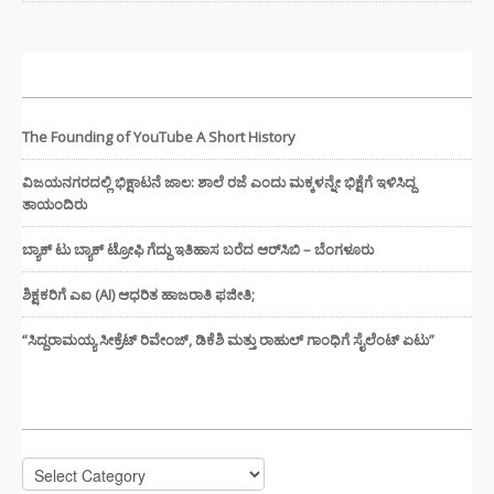
ಇತ್ತೀಚಿನ ಸುದ್ದಿಗಳು
The Founding of YouTube A Short History
ವಿಜಯನಗರದಲ್ಲಿ ಭಿಕ್ಷಾಟನೆ ಜಾಲ: ಶಾಲೆ ರಜೆ ಎಂದು ಮಕ್ಕಳನ್ನೇ ಭಿಕ್ಷೆಗೆ ಇಳಿಸಿದ್ದ
ತಾಯಂದಿರು
ಬ್ಯಾಕ್ ಟು ಬ್ಯಾಕ್ ಟ್ರೋಫಿ ಗೆದ್ದು ಇತಿಹಾಸ ಬರೆದ ಆರ್‌ಸಿಬಿ – ಬೆಂಗಳೂರು
ಶಿಕ್ಷಕರಿಗೆ ಎಐ (AI) ಆಧರಿತ ಹಾಜರಾತಿ ಫಜೀತಿ;
“ಸಿದ್ದರಾಮಯ್ಯ ಸೀಕ್ರೆಟ್ ರಿವೇಂಜ್‌, ಡಿಕೆಶಿ ಮತ್ತು ರಾಹುಲ್‌ ಗಾಂಧಿಗೆ ಸೈಲೆಂಟ್ ಏಟು”
CATEGORIES
Categories