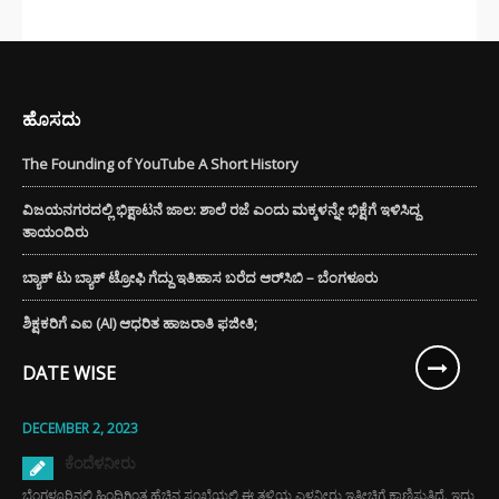
ಹೊಸದು
The Founding of YouTube A Short History
ವಿಜಯನಗರದಲ್ಲಿ ಭಿಕ್ಷಾಟನೆ ಜಾಲ: ಶಾಲೆ ರಜೆ ಎಂದು ಮಕ್ಕಳನ್ನೇ ಭಿಕ್ಷೆಗೆ ಇಳಿಸಿದ್ದ
ತಾಯಂದಿರು
ಬ್ಯಾಕ್ ಟು ಬ್ಯಾಕ್ ಟ್ರೋಫಿ ಗೆದ್ದು ಇತಿಹಾಸ ಬರೆದ ಆರ್‌ಸಿಬಿ – ಬೆಂಗಳೂರು
ಶಿಕ್ಷಕರಿಗೆ ಎಐ (AI) ಆಧರಿತ ಹಾಜರಾತಿ ಫಜೀತಿ;
DATE WISE
DECEMBER 2, 2023
ಕೆಂದೆಳನೀರು
ಬೆಂಗಳೂರಿನಲ್ಲಿ ಹಿಂದಿಗಿಂತ ಹೆಚ್ಚಿನ ಸಂಖ್ಯೆಯಲ್ಲಿ ಈ ತಳಿಯ ಎಳನೀರು ಇತ್ತೀಚಿಗೆ ಕಾಣಿಸುತ್ತಿದೆ. ಇದು