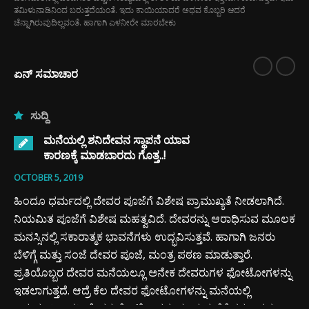
ತಮಿಳುನಾಡಿನಿಂದ ಬರುತ್ತದೆಯಂತೆ. ಇದು ಕಾಯಿಯಾದರೆ ಅಥವ ಕೊಬ್ಬರಿ ಆದರೆ
ಚೆನ್ನಾಗಿರುವುದಿಲ್ಲವಂತೆ. ಹಾಗಾಗಿ ಎಳನೀರೇ ಮಾರಬೇಕು
ಏನ್ ಸಮಾಚಾರ
ಸುದ್ದಿ
ಮನೆಯಲ್ಲಿ ಶನಿದೇವನ ಸ್ಥಾಪನೆ ಯಾವ
ಕಾರಣಕ್ಕೆ ಮಾಡಬಾರದು ಗೊತ್ತ..!
OCTOBER 5, 2019
ಹಿಂದೂ ಧರ್ಮದಲ್ಲಿ ದೇವರ ಪೂಜೆಗೆ ವಿಶೇಷ ಪ್ರಾಮುಖ್ಯತೆ ನೀಡಲಾಗಿದೆ.
ನಿಯಮಿತ ಪೂಜೆಗೆ ವಿಶೇಷ ಮಹತ್ವವಿದೆ. ದೇವರನ್ನು ಆರಾಧಿಸುವ ಮೂಲಕ
ಮನಸ್ಸಿನಲ್ಲಿ ಸಕಾರಾತ್ಮಕ ಭಾವನೆಗಳು ಉದ್ಭವಿಸುತ್ತವೆ. ಹಾಗಾಗಿ ಜನರು
ಬೆಳಿಗ್ಗೆ ಮತ್ತು ಸಂಜೆ ದೇವರ ಪೂಜೆ, ಮಂತ್ರ ಪಠಣ ಮಾಡುತ್ತಾರೆ.
ಪ್ರತಿಯೊಬ್ಬರ ದೇವರ ಮನೆಯಲ್ಲೂ ಅನೇಕ ದೇವರುಗಳ ಫೋಟೋಗಳನ್ನು
ಇಡಲಾಗುತ್ತದೆ. ಆದ್ರೆ ಕೆಲ ದೇವರ ಫೋಟೋಗಳನ್ನು ಮನೆಯಲ್ಲಿ
ಇಡುವಂತಿಲ್ಲ. ಶನಿ ದೇವರ ಫೋಟೋವನ್ನು ಕೂಡ ಮನೆಗೆ ತರಬಾರದು.