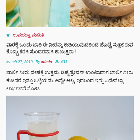
ಉಪಯುಕ್ತ ಮಾಹಿತಿ
ವಾರಕ್ಕೆ ಒಂದು ಬಾರಿ ಈ ನೀರನ್ನು ಕುಡಿಯುವುದರಿಂದ ಹೊಟ್ಟೆ ಸುತ್ತಲಿರುವ
ಕೊಬ್ಬು ಕರಗಿ ಸುಂದರವಾಗಿ ಕಾಣುತ್ತಿರಾ..!
March 27, 2019
By
admin
433
ಬಾರ್ಲಿ ನೀರು ದೇಹಕ್ಕೆ ಉತ್ತಮ. ಡಿಹೈಡ್ರೇಷನ್ ಉಂಟಾದಾಗ ಬಾರ್ಲಿ ನೀರು
ಕುಡಿದರೆ ಇನ್ನೂ ಒಳ್ಳೆಯದು. ಅಷ್ಟೇ ಅಲ್ಲ, ಇದರಿಂದ ಇನ್ನು ಏನೇನೆಲ್ಲಾ
ಲಾಭಗಳಿವೆ ನೋಡಿ.