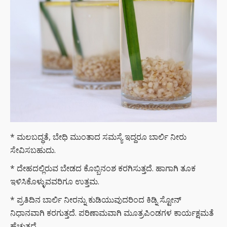
* ಮಲಬದ್ಧತೆ, ಬೇಧಿ ಮುಂತಾದ ಸಮಸ್ಯೆ ಇದ್ದರೂ ಬಾರ್ಲಿ ನೀರು
ಸೇವಿಸಬಹುದು.
* ದೇಹದಲ್ಲಿರುವ ಬೇಡದ ಕೊಬ್ಬಿನಂಶ ಕರಗಿಸುತ್ತದೆ. ಹಾಗಾಗಿ ತೂಕ
ಇಳಿಸಿಕೊಳ್ಳುವವರಿಗೂ ಉತ್ತಮ.
* ಪ್ರತಿದಿನ ಬಾರ್ಲಿ ನೀರನ್ನು ಕುಡಿಯುವುದರಿಂದ ಕಿಡ್ನಿ ಸ್ಟೋನ್
ನಿಧಾನವಾಗಿ ಕರಗುತ್ತದೆ. ಪರಿಣಾಮವಾಗಿ ಮೂತ್ರಪಿಂಡಗಳ ಕಾರ್ಯಕ್ಷಮತೆ
ಹೆಚ್ಚುತ್ತದೆ.