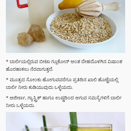
* ಬಾರ್ಲಿಯಲ್ಲಿರುವ ಬೀಟಾ ಗ್ಲೂಕೋನ್ ಅಂಶ ದೇಹದೊಳಗಿನ ವಿಷಾಂಶ
ಹೊರಹಾಕಲು ನೆರವಾಗುತ್ತದೆ.
* ಮೂತ್ರದ ಸೋಂಕು ಹೋಗುವವರೆಗೂ ಪ್ರತಿದಿನ ಖಾಲಿ ಹೊಟ್ಟೆಯಲ್ಲಿ
ಬಾರ್ಲಿ ನೀರು ಕುಡಿಯುವುದು ಒಳ್ಳೆಯದು.
* ಅಜೀರ್ಣ, ಗ್ಯಾಸ್ಟ್ರಿಕ್ ಹಾಗೂ ಉಷ್ಣದಿಂದ ಆಗುವ ಸಮಸ್ಯೆಗಳಿಗೆ ಬಾರ್ಲಿ
ನೀರು ಒಳ್ಳೆಯದು.