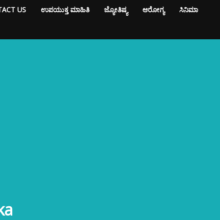
ACT US
ಉಪಯುಕ್ತ ಮಾಹಿತಿ
ಜ್ಯೋತಿಷ್ಯ
ಆರೋಗ್ಯ
ಸಿನಿಮಾ
ka