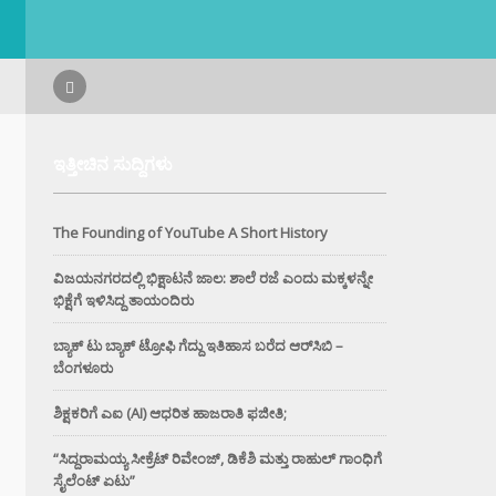
ಇತ್ತೀಚಿನ ಸುದ್ದಿಗಳು
The Founding of YouTube A Short History
ವಿಜಯನಗರದಲ್ಲಿ ಭಿಕ್ಷಾಟನೆ ಜಾಲ: ಶಾಲೆ ರಜೆ ಎಂದು ಮಕ್ಕಳನ್ನೇ
ಭಿಕ್ಷೆಗೆ ಇಳಿಸಿದ್ದ ತಾಯಂದಿರು
ಬ್ಯಾಕ್ ಟು ಬ್ಯಾಕ್ ಟ್ರೋಫಿ ಗೆದ್ದು ಇತಿಹಾಸ ಬರೆದ ಆರ್‌ಸಿಬಿ –
ಬೆಂಗಳೂರು
ಶಿಕ್ಷಕರಿಗೆ ಎಐ (AI) ಆಧರಿತ ಹಾಜರಾತಿ ಫಜೀತಿ;
“ಸಿದ್ದರಾಮಯ್ಯ ಸೀಕ್ರೆಟ್ ರಿವೇಂಜ್‌, ಡಿಕೆಶಿ ಮತ್ತು ರಾಹುಲ್‌ ಗಾಂಧಿಗೆ
ಸೈಲೆಂಟ್ ಏಟು”