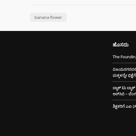
ಭಾರತದಲ
banana flower
ಬೇಡಿಕ
ಬಿದ್ದಿದೆ.
ಸಿಲ್ಕಿ 
ಹೊಸದು
ಕೂದಲಿ
ಹೇರ್ ಕ
The Founding
ಪ್ರಯತ್ನ
ವಿಜಯನಗರದಲ್ಲಿ 
ಮಕ್ಕಳನ್ನೇ ಭಿಕ್ಷ
ಬ್ಯಾಕ್ ಟು ಬ್ಯಾಕ
ಆರ್‌ಸಿಬಿ – ಬೆ
ಶಿಕ್ಷಕರಿಗೆ ಎಐ 