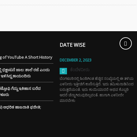
್ಲಿ ಚಿನ್ನದ
ೆಗೆ ದೊಡ್ಡ ಹೊಡೆತ
ಮತ್ತು ಶೈನಿಂಗ್
DATE WISE
ಗೆ ಬೀಟ್ರೂಟ್‌ನ ಈ
ೇರ್ ಟಿಪ್ಸ್
 of YouTube A Short History
ಿಸಿ
DECEMBER 2, 2023
ಕೆಂದೆಳನೀರು
ಭಿಕ್ಷಾಟನೆ ಜಾಲ: ಶಾಲೆ ರಜೆ ಎಂದು
ೆಗೆ ಇಳಿಸಿದ್ದ ತಾಯಂದಿರು
ಬೆಂಗಳೂರಿನಲ್ಲಿ ಹಿಂದಿಗಿಂತ ಹೆಚ್ಚಿನ ಸಂಖ್ಯೆಯಲ್ಲಿ ಈ ತಳಿಯ
ಎಳನೀರು ಇತ್ತೀಚಿಗೆ ಕಾಣಿಸುತ್ತಿದೆ. ಇದು ತಮಿಳುನಾಡಿನಿಂದ
್ ಟ್ರೋಫಿ ಗೆದ್ದು ಇತಿಹಾಸ ಬರೆದ
ಬರುತ್ತದೆಯಂತೆ. ಇದು ಕಾಯಿಯಾದರೆ ಅಥವ ಕೊಬ್ಬರಿ
ಂಗಳೂರು
ಆದರೆ ಚೆನ್ನಾಗಿರುವುದಿಲ್ಲವಂತೆ. ಹಾಗಾಗಿ ಎಳನೀರೇ
ಮಾರಬೇಕು
(AI) ಆಧರಿತ ಹಾಜರಾತಿ ಫಜೀತಿ;