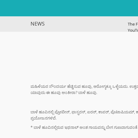
NEWS
The F
YouT
Histo
ವಿಜಯ
ಭಿಕ್ಷಾ
ಎಂದು ಮ
ಇಳಿಸಿ
ಬ್ಯಾಕ್
ಮಹಿಳೆಯರ ಸೌಂದರ್ಯ ಹೆಚ್ಚಿಸುವ ಹೂವು, ಆರೋಗ್ಯಕ್ಕೂ ಒಳ್ಳೆಯದು. ಉತ್ತಮ ಆರ
ಗೆದ್ದು
ಯಾವುದು ಈ ಹೂವು ಅಂತೀರಾ? ಬಾಳೆ ಹೂವು.
ಆರ್‌ಸ
ಬಾಳೆ ಹೂವಿನಲ್ಲಿ ಪ್ರೋಟೀನ್, ಫಾಸ್ಫರಸ್, ಐರನ್, ಕಾಪರ್, ಪೊಟಾಷಿಯಮ್, ಕ
ಶಿಕ್ಷಕರ
ಪ್ರಯೋಜನಗಳಿವೆ.
ಆಧರಿತ
ಫಜೀತಿ
* ಬಾಳೆ ಹೂವಿನಲ್ಲಿರುವ ಇಥನಾಲ್ ಅಂಶ ಗಾಯವನ್ನು ಬೇಗ ಗುಣವಾಗುವಂತೆ ಮ