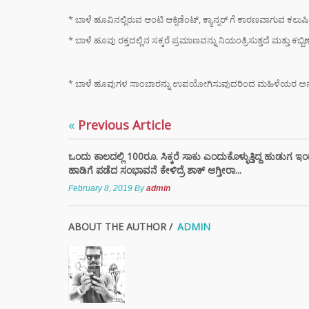
“ಸಿದ್ದ
* ಬಾಳೆ ಹೂವಿನಲ್ಲಿರುವ ಆಂಟಿ ಆಕ್ಸಿಡೆಂಟ್, ಕ್ಯಾನ್ಸರ್ ಗೆ ಕಾರಣವಾಗುವ ಕಲುಷ
ರಿವೇಂಜ
ರಾಹುಲ್
* ಬಾಳೆ ಹೂವು ರಕ್ತದಲ್ಲಿನ ಸಕ್ಕರೆ ಪ್ರಮಾಣವನ್ನು ನಿಯಂತ್ರಿಸುತ್ತದೆ ಮತ್ತು ಕಬ್ಬ
ಸೈಲೆಂ
ಮುಖ್ಯ
* ಬಾಳೆ ಹೂವುಗಳ ಸಾಂಬಾರನ್ನು ಉಪಯೋಗಿಸುವುದರಿಂದ ಮಹಿಳೆಯರ ಅನೇಕ ಋತ
ಸಿದ್ದ
ರಾಜೀ
«
Previous Article
ಡಿಕೆ 
ಮುಂದ
ಒಂದು ಕಾಲದಲ್ಲಿ 100ರೂ. ಸಿಕ್ಕರೆ ಸಾಕು ಎಂದುಕೊಳ್ಳುತ್ತಿದ್ದ ಹುಡುಗ ಇ
ಹಾಡಿಗೆ ಪಡೆದ ಸಂಭಾವನೆ ಕೇಳಿದ್ರೆ ಶಾಕ್ ಆಗ್ತೀರಾ...
ಸ್ಟೈಲ್
ಬೆಲೆಯ 
February 8, 2019
By
admin
ಧರಿಸು
ಈ ಅಪ
ABOUT THE AUTHOR /
ADMIN
ತಿಳಿಯ
DIGI
SCAM :
ಖಾತೆಯಲ್
ಕೋಟಿ