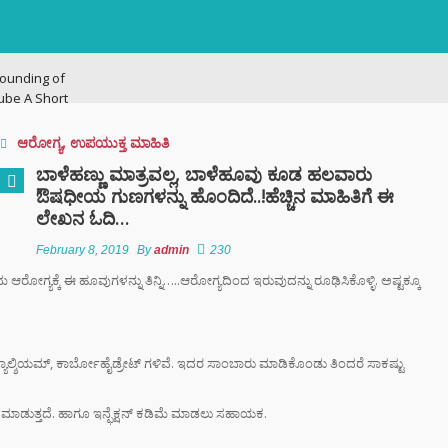
ounding of
ube A Short
ry
ಆರೋಗ್ಯ
,
ಉಪಯುಕ್ತ ಮಾಹಿತಿ
ನಗರದಲ್ಲಿ
ಬಾಳೆಹಣ್ಣು ಮಾತ್ರವಲ್ಲ, ಬಾಳೆಹೂವು ಕೂಡ ಹಲವಾರು
ಟನೆ ಜಾಲ: ಶಾಲೆ ರಜೆ
ಔಷಧೀಯ ಗುಣಗಳನ್ನು ಹೊಂದಿದೆ..!ಹೆಚ್ಚಿನ ಮಾಹಿತಿಗೆ ಈ
ಕ್ಕಳನ್ನೇ ಭಿಕ್ಷೆಗೆ
ಲೇಖನ ಓದಿ…
ದ್ದ ತಾಯಂದಿರು
February 8, 2019
By
admin
230
 ಟು ಬ್ಯಾಕ್ ಟ್ರೋಫಿ
ೋಗ್ಯಕ್ಕೆ ಈ ಹೂವುಗಳನ್ನು ತಿನ್ನಿ…..ಆರೋಗ್ಯದಿಂದ ಇರುವುದನ್ನು ರೂಢಿಸಿಕೊಳ್ಳಿ. ಅಷ್ಟಕ್ಕೂ
 ಇತಿಹಾಸ ಬರೆದ
ಿಬಿ – ಬೆಂಗಳೂರು
್ಯಾಲ್ಶಿಯಮ್, ಕಾರ್ಬೋಹೈಡ್ರೇಟ್ ಗಳಿವೆ. ಇದರ ಸಾಂಬಾರು ಮಾಡಿಕೊಂಡು ತಿಂದರೆ ಸಾಕಷ್ಟು
ಿಗೆ ಎಐ (AI)
 ಹಾಜರಾತಿ
;
ಾಡುತ್ತದೆ. ಹಾಗೂ ಇನ್ಫೆಕ್ಷನ್ ಕಡಿಮೆ ಮಾಡಲು ಸಹಾಯಕ.