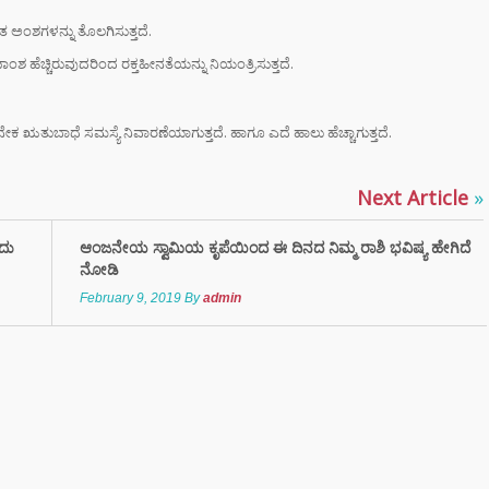
ರಾಮಯ್ಯ ಸೀಕ್ರೆಟ್
ಿತ ಅಂಶಗಳನ್ನು ತೊಲಗಿಸುತ್ತದೆ.
್‌, ಡಿಕೆಶಿ ಮತ್ತು
‌ ಗಾಂಧಿಗೆ
ಿಣಾಂಶ ಹೆಚ್ಚಿರುವುದರಿಂದ ರಕ್ತಹೀನತೆಯನ್ನು ನಿಯಂತ್ರಿಸುತ್ತದೆ.
ಟ್ ಏಟು”
ಮಂತ್ರಿ
ುಬಾಧೆ ಸಮಸ್ಯೆ ನಿವಾರಣೆಯಾಗುತ್ತದೆ. ಹಾಗೂ ಎದೆ ಹಾಲು ಹೆಚ್ಚಾಗುತ್ತದೆ.
ರಾಮಯ್ಯ ಅವರು
ನಾಮೆ ಘೋಷಣೆ –
Next Article
»
ಶಿವಕುಮಾರ್
ಿನ ಸಿಎಂ?
ಂದು
ಆಂಜನೇಯ ಸ್ವಾಮಿಯ ಕೃಪೆಯಿಂದ ಈ ದಿನದ ನಿಮ್ಮ ರಾಶಿ ಭವಿಷ್ಯ ಹೇಗಿದೆ
ನೋಡಿ
‌ಗಾಗಿ ಕಡಿಮೆ
ಸನ್‌ಗ್ಲಾಸ್
February 9, 2019
By
admin
ತ್ತೀರಾ? ಹಾಗಾದರೆ
ಾಯಗಳ ಬಗ್ಗೆ
ಲೇಬೇಕು!
TAL ARREST
 ವೃದ್ಧೆ ಆಸ್ತಿ ಮಾರಿ
ಲಿಟ್ಟಿದ್ದ 24
 ರೂ ಲೂಟಿ