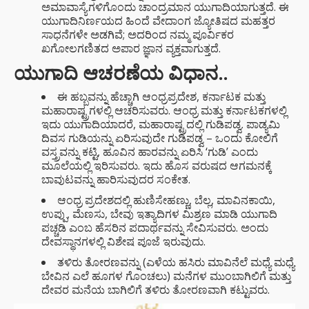
ಅಮಾವಾಸ್ಯೆಗಳಿಗೊಂದು ಚಾಂದ್ರಮಾನ ಯುಗಾದಿಯಾಗುತ್ತದೆ. ಈ
ಯುಗಾದಿನಿರ್ಣಯದ ಹಿಂದೆ ವೇದಾಂಗ ಜ್ಯೋತಿಷದ ಮಹತ್ತರ
ಸಾಧನೆಗಳೇ ಅಡಗಿವೆ; ಅದರಿಂದ ನಮ್ಮ ಪೂರ್ವಿಕರ
ಖಗೋಲಗಣಿತದ ಅಪಾರ ಜ್ಞಾನ ವ್ಯಕ್ತವಾಗುತ್ತದೆ.
ಯುಗಾದಿ ಆಚರಣೆಯ ವಿಧಾನ..
ಈ ಹಬ್ಬವನ್ನು ಹೆಚ್ಚಾಗಿ ಆಂಧ್ರಪ್ರದೇಶ, ಕರ್ನಾಟಕ ಮತ್ತು
ಮಹಾರಾಷ್ಟ್ರಗಳಲ್ಲಿ ಆಚರಿಸುವರು. ಆಂಧ್ರ ಮತ್ತು ಕರ್ನಾಟಕಗಳಲ್ಲಿ
ಇದು ಯುಗಾದಿಯಾದರೆ, ಮಹಾರಾಷ್ಟ್ರದಲ್ಲಿ ಗುಡಿಪಡ್ವ. ಪಾಡ್ಯಮಿ
ದಿವಸ ಗುಡಿಯನ್ನು ಏರಿಸುವುದೇ ಗುಡಿಪಡ್ವ – ಒಂದು ಕೋಲಿಗೆ
ವಸ್ತ್ರವನ್ನು ಕಟ್ಟಿ, ಹೂವಿನ ಹಾರವನ್ನು ಏರಿಸಿ ‘ಗುಡಿ’ ಎಂದು
ಮೂಲೆಯಲ್ಲಿ ಇರಿಸುವರು. ಇದು ಹೊಸ ವರುಷದ ಆಗಮನಕ್ಕೆ
ಬಾವುಟವನ್ನು ಹಾರಿಸುವುದರ ಸಂಕೇತ.
ಆಂಧ್ರ ಪ್ರದೇಶದಲ್ಲಿ ಹುಣಿಸೇಹಣ್ಣು, ಬೆಲ್ಲ, ಮಾವಿನಕಾಯಿ,
ಉಪ್ಪು, ಮೆಣಸು, ಬೇವು ಇತ್ಯಾದಿಗಳ ಮಿಶ್ರಣ ಮಾಡಿ ಯುಗಾದಿ
ಪಚ್ಚಡಿ ಎಂಬ ಹೆಸರಿನ ಪದಾರ್ಥವನ್ನು ಸೇವಿಸುವರು. ಅಂದು
ದೇವಸ್ಥಾನಗಳಲ್ಲಿ ವಿಶೇಷ ಪೂಜೆ ಇರುವುದು.
ತಳಿರು ತೋರಣವನ್ನು (ಎಳೆಯ ಹಸಿರು ಮಾವಿನೆಲೆ ಮಧ್ಯೆ ಮಧ್ಯೆ
ಬೇವಿನ ಎಲೆ ಹೂಗಳ ಗೊಂಚಲು) ಮನೆಗಳ ಮುಂಬಾಗಿಲಿಗೆ ಮತ್ತು
ದೇವರ ಮನೆಯ ಬಾಗಿಲಿಗೆ ತಳಿರು ತೋರಣವಾಗಿ ಕಟ್ಟುವರು.