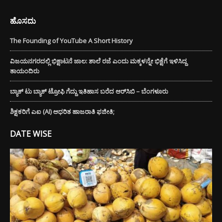
ಹೊಸದು
The Founding of YouTube A Short History
ವಿಜಯನಗರದಲ್ಲಿ ಭಿಕ್ಷಾಟನೆ ಜಾಲ: ಶಾಲೆ ರಜೆ ಎಂದು ಮಕ್ಕಳನ್ನೇ ಭಿಕ್ಷೆಗೆ ಇಳಿಸಿದ್ದ
ತಾಯಂದಿರು
ಬ್ಯಾಕ್ ಟು ಬ್ಯಾಕ್ ಟ್ರೋಫಿ ಗೆದ್ದು ಇತಿಹಾಸ ಬರೆದ ಆರ್‌ಸಿಬಿ – ಬೆಂಗಳೂರು
ಶಿಕ್ಷಕರಿಗೆ ಎಐ (AI) ಆಧರಿತ ಹಾಜರಾತಿ ಫಜೀತಿ;
DATE WISE