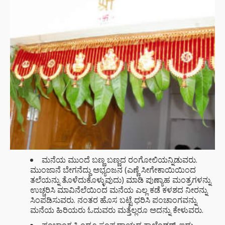
ಮನೆಯ ಮುಂದೆ ಬಣ್ಣ ಬಣ್ಣದ ರಂಗೋಲಿಯನ್ನಿಡುವರು.
ಮುಂಜಾನೆ ಬೇಗನೆದ್ದು ಅಭ್ಯಂಜನ (ಎಣ್ಣೆ ಸೀಗೇಕಾಯಿಯಿಂದ
ತಲೆಯನ್ನು ತೊಳೆದುಕೊಳ್ಳುವುದು) ಮಾಡಿ ಪುಣ್ಯಾಹ ಮಂತ್ರಗಳನ್ನು
ಉಚ್ಚರಿಸಿ ಮಾವಿನೆಲೆಯಿಂದ ಮನೆಯ ಎಲ್ಲ ಕಡೆ ಕಳಶದ ನೀರನ್ನು
ಸಿಂಪಡಿಸುವರು. ನಂತರ ಹೊಸ ಬಟ್ಟೆ ಧರಿಸಿ ಪಂಚಾಂಗವನ್ನು
ಮನೆಯ ಹಿರಿಯರು ಓದುವರು ಮತ್ತೆಲ್ಲರೂ ಅದನ್ನು ಕೇಳುವರು.