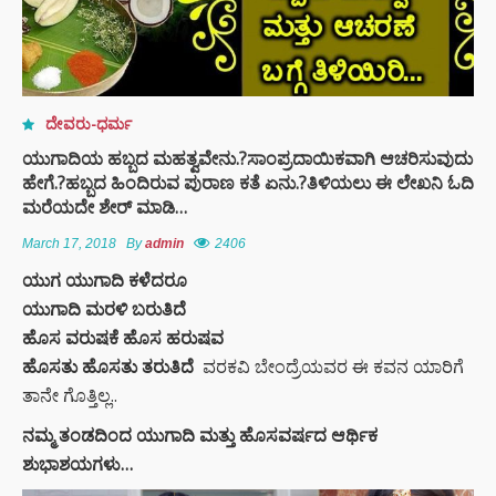
ದೇವರು-ಧರ್ಮ
ಯುಗಾದಿಯ ಹಬ್ಬದ ಮಹತ್ವವೇನು.?ಸಾಂಪ್ರದಾಯಿಕವಾಗಿ ಆಚರಿಸುವುದು
ಹೇಗೆ.?ಹಬ್ಬದ ಹಿಂದಿರುವ ಪುರಾಣ ಕತೆ ಏನು.?ತಿಳಿಯಲು ಈ ಲೇಖನಿ ಓದಿ
ಮರೆಯದೇ ಶೇರ್ ಮಾಡಿ…
March 17, 2018
By
admin
2406
ಯುಗ ಯುಗಾದಿ ಕಳೆದರೂ
ಯುಗಾದಿ ಮರಳಿ ಬರುತಿದೆ
ಹೊಸ ವರುಷಕೆ ಹೊಸ ಹರುಷವ
ಹೊಸತು ಹೊಸತು ತರುತಿದೆ
ವರಕವಿ ಬೇಂದ್ರೆಯವರ ಈ ಕವನ ಯಾರಿಗೆ
ತಾನೇ ಗೊತ್ತಿಲ್ಲ..
ನಮ್ಮ ತಂಡದಿಂದ ಯುಗಾದಿ ಮತ್ತು ಹೊಸವರ್ಷದ ಆರ್ಥಿಕ
ಶುಭಾಶಯಗಳು…