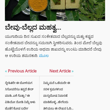
ಬೇವು-ಬೆಲ್ಲದ ಮಹತ್ವ…
ಯುಗಾದಿಯ ದಿನ ಸುಖದ ಸಂಕೇತವಾದ ಬೆಲ್ಲವನ್ನೂ ಮತ್ತು ಕಷ್ಟದ
ಸಂಕೇತವಾದ ಬೇವನ್ನೂ ಸಮನಾಗಿ ಸ್ವೀಕರಿಸುವರು. ತಿಂದ ಮೇಲೆ ಬೆಲ್ಲವು
ಹೊಟ್ಟೆಯೊಳಗೆ ಉರಿಯ ಅಥವಾ ಶಾಖವನ್ನು ಉಂಟು ಮಾಡಿದರೆ ಬೇವು
ಆ ಉರಿಯ ಶಮನಕಾರಿ.
ಮೂಲ
«
Previous Article
Next Article
»
ಸ್ನೇಹಿತರೇ ಈ ಬೋಳಿಮಗ
ನಿಮ್ಮ ಮನೆ ಒಡೆಯದೇ ಈ
ಸಿಗೋವರೆಗೂ ತಪ್ಪದೆ ಶೇರ್
ಸರಳ ಕ್ರಮಗಳಿಂದ
ಮಾಡಿ..ಏಕೆ ಗೊತ್ತಾ.? ಈ
ವಾಸ್ತುದೋಷ ನಿವಾರಣೆ
ವಿಡಿಯೋ ನೋಡಿ ನಿಮ್ಗೆ ಅಳು
ಮಾಡಿಕೊಳ್ಳಿ...ಹೇಗೆಂದು
ಜೊತೆಗೆ ಕೋಪ ಬರ್ದೇ
ತಿಳಿಯಲು ಈ ಲೇಖನ ಓದಿ...