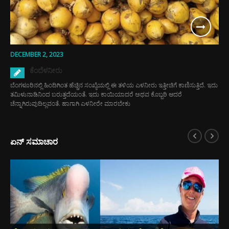
DECEMBER 2, 2023
ಕೆಂದೆಳನೀರು
ಬೆಂಗಳೂರಿನಲ್ಲಿ ಹಿಂದಿಗಿಂತ ಹೆಚ್ಚಿನ ಸಂಖ್ಯೆಯಲ್ಲಿ ಈ ತಳಿಯ ಎಳನೀರು ಇತ್ತೀಚಿಗೆ ಕಾಣಿಸುತ್ತಿದೆ. ಇದು
ತಮಿಳುನಾಡಿನಿಂದ ಬರುತ್ತದೆಯಂತೆ. ಇದು ಕಾಯಿಯಾದರೆ ಅಥವ ಕೊಬ್ಬರಿ ಆದರೆ
ಚೆನ್ನಾಗಿರುವುದಿಲ್ಲವಂತೆ. ಹಾಗಾಗಿ ಎಳನೀರೇ ಮಾರಬೇಕು
ಏನ್ ಸಮಾಚಾರ