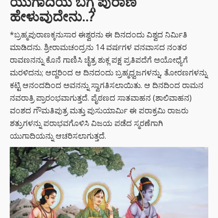
ಯುಗಾದಿಯ ಬಗ್ಗೆ ಪುರಾಣ
ಹೇಳುವುದೇನು..?
*ಬ್ರಹ್ಮಪುರಾಣಕ್ಕನುಸಾರ ಈಶ್ವರನು ಈ ದಿನದಂದು ವಿಶ್ವದ ನಿರ್ಮಿತಿ
ಮಾಡಿದನು. ಶ್ರೀರಾಮಚಂದ್ರನು 14 ವರ್ಷಗಳ ವನವಾಸದ ನಂತರ
ರಾವಣನನ್ನು ಕೊನೆ ಗಾಣಿಸಿ ಚೈತ್ರ ಶುಕ್ಲ ಪಕ್ಷ ಪ್ರತಿಪದೆಗೆ ಅಯೋಧ್ಯೆಗೆ
ಮರಳಿದನು; ಆದ್ದರಿಂದ ಆ ದಿನದಂದು ಬ್ರಹ್ಮಧ್ವಜಗಳನ್ನು, ತೋರಣಗಳನ್ನು
ಕಟ್ಟಿ ಆನಂದದಿಂದ ಅವನನ್ನು ಸ್ವಾಗತಿಸಲಾಯಿತು. ಆ ದಿನದಿಂದ ರಾಮನ
ನವರಾತ್ರಿ ಪ್ರಾರಂಭವಾಗುತ್ತದೆ. ಪೈಠಣದ ಸಾತವಾಹನ (ಶಾಲಿವಾಹನ)
ವಂಶದ ಗೌಮತಿಪುತ್ರ ಮತ್ತು ಪುಸುಯಾರ್ಮಿ ಈ ಪರಾಕ್ರಮಿ ರಾಜರು
ಶತ್ರುಗಳನ್ನು ಪರಾಭವಗೊಳಿಸಿ ವಿಜಯ ಪಡೆದ ಸ್ಮರಣೆಗಾಗಿ
ಯುಗಾದಿಯನ್ನು ಆಚರಿಸಲಾಗುತ್ತದೆ.