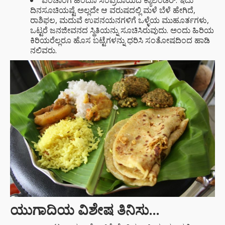
ಪಂಚಾಂಗ ಹಿಂದೂ ಸಂಪ್ರದಾಯದ ಕ್ಯಾಲೆಂಡರ್. ಇದು
ದಿನಸೂಚಿಯಷ್ಟೆ ಅಲ್ಲದೇ ಆ ವರುಷದಲ್ಲಿ ಮಳೆ ಬೆಳೆ ಹೇಗಿದೆ,
ರಾಶಿಫಲ, ಮದುವೆ ಉಪನಯನಗಳಿಗೆ ಒಳ್ಳೆಯ ಮುಹೂರ್ತಗಳು,
ಒಟ್ಟರೆ ಜನಜೀವನದ ಸ್ಥಿತಿಯನ್ನು ಸೂಚಿಸಿರುವುದು. ಅಂದು ಹಿರಿಯ
ಕಿರಿಯರೆಲ್ಲರೂ ಹೊಸ ಬಟ್ಟೆಗಳನ್ನು ಧರಿಸಿ ಸಂತೋಷದಿಂದ ಹಾಡಿ
ನಲಿವರು.
ಯುಗಾದಿಯ ವಿಶೇಷ ತಿನಿಸು…