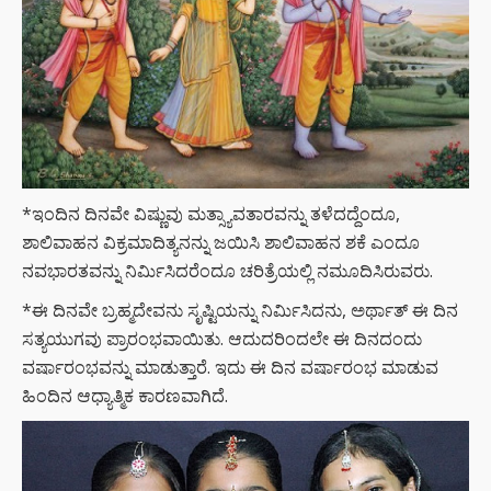
*ಇಂದಿನ ದಿನವೇ ವಿಷ್ಣುವು ಮತ್ಸ್ಯಾವತಾರವನ್ನು ತಳೆದದ್ದೆಂದೂ,
ಶಾಲಿವಾಹನ ವಿಕ್ರಮಾದಿತ್ಯನನ್ನು ಜಯಿಸಿ ಶಾಲಿವಾಹನ ಶಕೆ ಎಂದೂ
ನವಭಾರತವನ್ನು ನಿರ್ಮಿಸಿದರೆಂದೂ ಚರಿತ್ರೆಯಲ್ಲಿ ನಮೂದಿಸಿರುವರು.
*ಈ ದಿನವೇ ಬ್ರಹ್ಮದೇವನು ಸೃಷ್ಟಿಯನ್ನು ನಿರ್ಮಿಸಿದನು, ಅರ್ಥಾತ್ ಈ ದಿನ
ಸತ್ಯಯುಗವು ಪ್ರಾರಂಭವಾಯಿತು. ಆದುದರಿಂದಲೇ ಈ ದಿನದಂದು
ವರ್ಷಾರಂಭವನ್ನು ಮಾಡುತ್ತಾರೆ. ಇದು ಈ ದಿನ ವರ್ಷಾರಂಭ ಮಾಡುವ
ಹಿಂದಿನ ಆಧ್ಯಾತ್ಮಿಕ ಕಾರಣವಾಗಿದೆ.