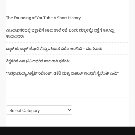
The Founding of YouTube A Short History
ವಿಜಯನಗರದಲ್ಲಿ ಭಿಕ್ಷಾಟನೆ ಜಾಲ: ಶಾಲೆ ರಜೆ ಎಂದು ಮಕ್ಕಳನ್ನೇ ಭಿಕ್ಷೆಗೆ ಇಳಿಸಿದ್ದ
ತಾಯಂದಿರು
ಬ್ಯಾಕ್ ಟು ಬ್ಯಾಕ್ ಟ್ರೋಫಿ ಗೆದ್ದು ಇತಿಹಾಸ ಬರೆದ ಆರ್‌ಸಿಬಿ – ಬೆಂಗಳೂರು
ಶಿಕ್ಷಕರಿಗೆ ಎಐ (AI) ಆಧರಿತ ಹಾಜರಾತಿ ಫಜೀತಿ;
“ಸಿದ್ದರಾಮಯ್ಯ ಸೀಕ್ರೆಟ್ ರಿವೇಂಜ್‌, ಡಿಕೆಶಿ ಮತ್ತು ರಾಹುಲ್‌ ಗಾಂಧಿಗೆ ಸೈಲೆಂಟ್ ಏಟು”
CATEGORIES
Categories