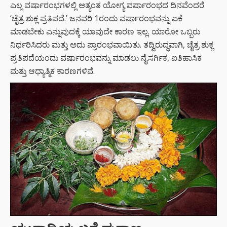
ಎಲ್ಲ ವರ್ಷಾರಂಭಗಳಲ್ಲಿ ಅತ್ಯಂತ ಯೋಗ್ಯ ವರ್ಷಾರಂಭದ ದಿನವೆಂದರೆ
‘ಚೈತ್ರ ಶುಕ್ಲ ಪ್ರತಿಪದೆ.’ ಜನವರಿ 1ರಂದು ವರ್ಷಾರಂಭವನ್ನು ಏಕೆ
ಮಾಡಬೇಕು ಎನ್ನುವುದಕ್ಕೆ ಯಾವುದೇ ಕಾರಣ ಇಲ್ಲ. ಯಾರೋ ಒಬ್ಬರು
ನಿರ್ಧರಿಸಿದರು ಮತ್ತು ಅದು ಪ್ರಾರಂಭವಾಯಿತು. ತದ್ವಿರುದ್ಧವಾಗಿ, ಚೈತ್ರ ಶುಕ್ಲ
ಪ್ರತಿಪದೆಯಂದು ವರ್ಷಾರಂಭವನ್ನು ಮಾಡಲು ನೈಸರ್ಗಿಕ, ಐತಿಹಾಸಿಕ
ಮತ್ತು ಆಧ್ಯಾತ್ಮಿಕ ಕಾರಣಗಳಿವೆ.