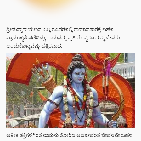
ಶ್ರೀಮನ್ನಾರಾಯಣನ ಎಲ್ಲ ರೂಪಗಳಲ್ಲಿ ರಾಮಾವತಾರಕ್ಕೆ ಬಹಳ
ಪ್ರಾಮುಖ್ಯತೆ ಪಡೆದಿದ್ದು, ರಾಮನನ್ನು ಪ್ರತಿಯೊಬ್ಬರೂ ನಮ್ಮ ದೇವರು
ಅಂದುಕೊಳ್ಳುವಷ್ಟು ಹತ್ತಿರವಾದ.
ಅತೀತ ಶಕ್ತಿಗಳಿಗಿಂತ ರಾಮನು ತೋರಿದ ಆದರ್ಶವಂತ ಜೀವನವೇ ಬಹಳ