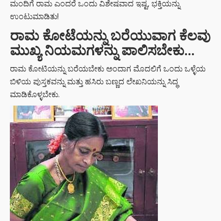
ಮಂದಿಗೆ ರಾಮ ಎಂದರೆ ಒಂದು ವಿಶೇಷವಾದ ಇಷ್ಟ, ಭಕ್ತಿಯನ್ನು
ಉಂಟುಮಾಡಿತು!
ರಾಮ ಕೋಟೆಯನ್ನು ಬರೆಯುವಾಗ ಕೆಲವು
ಮುಖ್ಯ ನಿಯಮಗಳನ್ನು ಪಾಲಿಸಬೇಕು…
ರಾಮ ಕೋಟಿಯನ್ನು ಬರೆಯಬೇಕು ಅಂದಾಗ ಮೊದಲಿಗೆ ಒಂದು ಒಳ್ಳೆಯ
ಬಿಳಿಯ ಪುಸ್ತಕವನ್ನು ಮತ್ತು ಹಸಿರು ಬಣ್ಣದ ಲೇಖನಿಯನ್ನು ಸಿದ್ಧ
ಮಾಡಿಕೊಳ್ಳಬೇಕು.