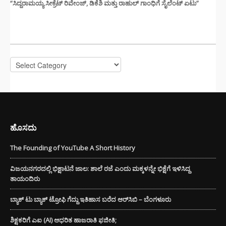
“ಸಿದ್ದರಾಮಯ್ಯ ಸೀಕ್ರೆಟ್ ರಿವೇಂಜ್‌, ಡಿಕೆಶಿ ಮತ್ತು ರಾಹುಲ್‌ ಗಾಂಧಿಗೆ ಸೈಲೆಂಟ್ ಏಟು”
CATEGORIES
Categories
ಹೊಸದು
The Founding of YouTube A Short History
ವಿಜಯನಗರದಲ್ಲಿ ಭಿಕ್ಷಾಟನೆ ಜಾಲ: ಶಾಲೆ ರಜೆ ಎಂದು ಮಕ್ಕಳನ್ನೇ ಭಿಕ್ಷೆಗೆ ಇಳಿಸಿದ್ದ
ತಾಯಂದಿರು
ಬ್ಯಾಕ್ ಟು ಬ್ಯಾಕ್ ಟ್ರೋಫಿ ಗೆದ್ದು ಇತಿಹಾಸ ಬರೆದ ಆರ್‌ಸಿಬಿ – ಬೆಂಗಳೂರು
ಶಿಕ್ಷಕರಿಗೆ ಎಐ (AI) ಆಧರಿತ ಹಾಜರಾತಿ ಫಜೀತಿ;