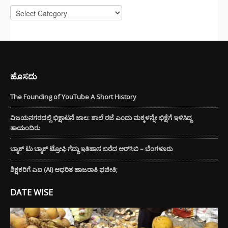
Categories
ಹೊಸದು
The Founding of YouTube A Short History
ವಿಜಯನಗರದಲ್ಲಿ ಭಿಕ್ಷಾಟನೆ ಜಾಲ: ಶಾಲೆ ರಜೆ ಎಂದು ಮಕ್ಕಳನ್ನೇ ಭಿಕ್ಷೆಗೆ ಇಳಿಸಿದ್ದ
ತಾಯಂದಿರು
ಬ್ಯಾಕ್ ಟು ಬ್ಯಾಕ್ ಟ್ರೋಫಿ ಗೆದ್ದು ಇತಿಹಾಸ ಬರೆದ ಆರ್‌ಸಿಬಿ – ಬೆಂಗಳೂರು
ಶಿಕ್ಷಕರಿಗೆ ಎಐ (AI) ಆಧರಿತ ಹಾಜರಾತಿ ಫಜೀತಿ;
DATE WISE