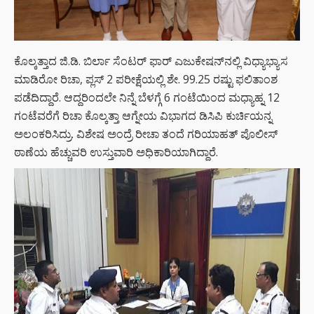
ಕೊಲ್ಕತ್ತಾದ ಜಿ.ಡಿ. ಬಿರ್ಲಾ ಸೆಂಟರ್​ ಫಾರ್​ ಎಜುಕೇಷನ್​ನಲ್ಲಿ ವಿಧ್ಯಾಭ್ಯಾಸ
ಮಾಡಿರೋ ರಿಚಾ, ಪ್ಲಸ್​​ 2 ಪರೀಕ್ಷೆಯಲ್ಲಿ ಶೇ. 99.25 ರಷ್ಟು ಫಲಿತಾಂಶ
ಪಡೆದಿದ್ದಾರೆ. ಆದ್ದರಿಂದಲೇ ನಿನ್ನೆ ಬೆಳಗ್ಗೆ 6 ಗಂಟೆಯಿಂದ ಮಧ್ಯಾಹ್ನ 12
ಗಂಟೆವರೆಗೆ ರಿಚಾ ಕೊಲ್ಕತ್ತಾ ಆಗ್ನೇಯ ವಿಭಾಗದ ಡಿಸಿಪಿ ಕುರ್ಚಿಯನ್ನ
ಅಲಂಕರಿಸಿದ್ರು. ವಿಶೇಷ ಅಂದ್ರೆ ರೀಚಾ ತಂದೆ ಗರಿಯಾಹತ್​ ಪೊಲೀಸ್​
ಠಾಣೆಯ ಹೆಚ್ಚುವರಿ ಉಸ್ತುವಾರಿ ಅಧಿಕಾರಿಯಾಗಿದ್ದಾರೆ.