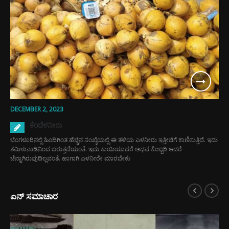
DECEMBER 2, 2023
ಕೆಂದೆಳನೀರು
ಬೆಂಗಳೂರಿನಲ್ಲಿ ಹಿಂದಿಗಿಂತ ಹೆಚ್ಚಿನ ಸಂಖ್ಯೆಯಲ್ಲಿ ಈ ತಳಿಯ ಎಳನೀರು ಇತ್ತೀಚಿಗೆ ಕಾಣಿಸುತ್ತಿದೆ. ಇದು
ತಮಿಳುನಾಡಿನಿಂದ ಬರುತ್ತದೆಯಂತೆ. ಇದು ಕಾಯಿಯಾದರೆ ಅಥವ ಕೊಬ್ಬರಿ ಆದರೆ
ಚೆನ್ನಾಗಿರುವುದಿಲ್ಲವಂತೆ. ಹಾಗಾಗಿ ಎಳನೀರೇ ಮಾರಬೇಕು
ಏನ್ ಸಮಾಚಾರ