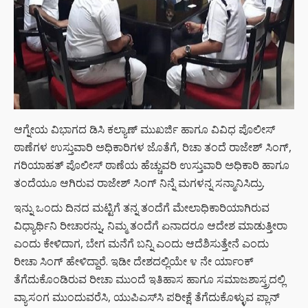
ಆಗ್ನೇಯ ವಿಭಾಗದ ಡಿಸಿ ಕಲ್ಯಾಣ್ ಮುಖರ್ಜಿ ಹಾಗೂ ವಿವಿಧ ಪೊಲೀಸ್​
ಠಾಣೆಗಳ ಉಸ್ತುವಾರಿ​​​ ಅಧಿಕಾರಿಗಳ ಜೊತೆಗೆ, ರಿಚಾ ತಂದೆ ರಾಜೇಶ್ ಸಿಂಗ್,
ಗರಿಯಾಹತ್​ ಪೊಲೀಸ್​ ಠಾಣೆಯ ಹೆಚ್ಚುವರಿ ಉಸ್ತುವಾರಿ ಅಧಿಕಾರಿ ಹಾಗೂ
ತಂದೆಯೂ ಆಗಿರುವ ರಾಜೇಶ್​ ಸಿಂಗ್ ನಿನ್ನೆ​​ ಮಗಳನ್ನ ಸನ್ಮಾನಿಸಿದ್ರು.
ಇನ್ನು ಒಂದು ದಿನದ ಮಟ್ಟಿಗೆ ತನ್ನ ತಂದೆಗೆ ಮೇಲಾಧಿಕಾರಿಯಾಗಿರುವ
ವಿಧ್ಯಾರ್ಥಿನಿ ರೀಚಾರನ್ನು, ನಿಮ್ಮ ತಂದೆಗೆ ಏನಾದರೂ ಆದೇಶ ಮಾಡುತ್ತೀರಾ
ಎಂದು ಕೇಳಿದಾಗ, ಬೇಗ ಮನೆಗೆ ಬನ್ನಿ ಎಂದು ಆದೆಶಿಸುತ್ತೇನೆ ಎಂದು
ರೀಚಾ ಸಿಂಗ್ ಹೇಳಿದ್ದಾರೆ. ಇಡೀ ದೇಶದಲ್ಲಿಯೇ ೪ ನೇ ರ್ಯಾಂಕ್
ತೆಗೆದುಕೊಂಡಿರುವ ರೀಚಾ ಮುಂದೆ ಇತಿಹಾಸ ಹಾಗೂ ಸಮಾಜಶಾಸ್ತ್ರದಲ್ಲಿ
ವ್ಯಾಸಂಗ ಮುಂದುವರೆಸಿ, ಯುಪಿಎಸ್​ಸಿ ಪರೀಕ್ಷೆ ತೆಗೆದುಕೊಳ್ಳುವ ಪ್ಲಾನ್