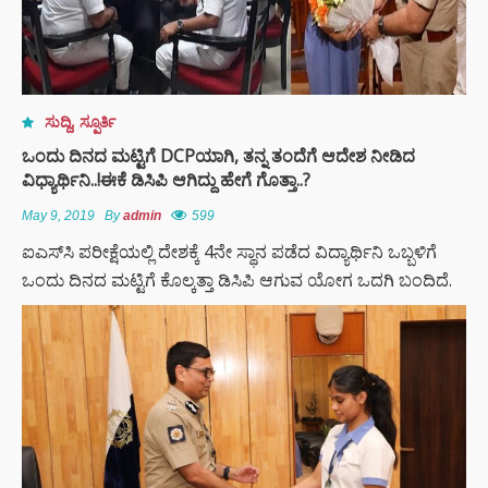
ಸುದ್ದಿ
,
ಸ್ಪೂರ್ತಿ
ಒಂದು ದಿನದ ಮಟ್ಟಿಗೆ DCPಯಾಗಿ, ತನ್ನ ತಂದೆಗೆ ಆದೇಶ ನೀಡಿದ
ವಿಧ್ಯಾರ್ಥಿನಿ..!ಈಕೆ ಡಿಸಿಪಿ ಆಗಿದ್ದು ಹೇಗೆ ಗೊತ್ತಾ..?
May 9, 2019
By
admin
599
ಐಎಸ್​​ಸಿ ಪರೀಕ್ಷೆಯಲ್ಲಿ ದೇಶಕ್ಕೆ 4ನೇ ಸ್ಥಾನ ಪಡೆದ ವಿದ್ಯಾರ್ಥಿನಿ ಒಬ್ಬಳಿಗೆ
ಒಂದು ದಿನದ ಮಟ್ಟಿಗೆ ಕೊಲ್ಕತ್ತಾ ಡಿಸಿಪಿ ಆಗುವ ಯೋಗ ಒದಗಿ ಬಂದಿದೆ.