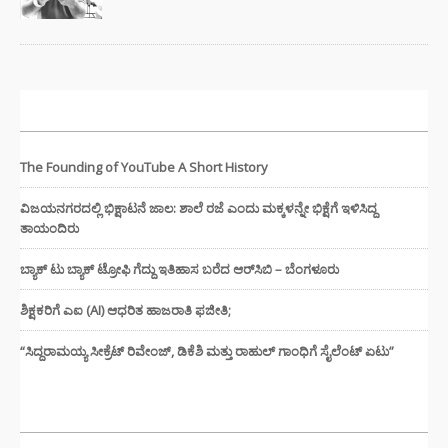
ಇತ್ತೀಚಿನ ಸುದ್ದಿಗಳು
The Founding of YouTube A Short History
ವಿಜಯನಗರದಲ್ಲಿ ಭಿಕ್ಷಾಟನೆ ಜಾಲ: ಶಾಲೆ ರಜೆ ಎಂದು ಮಕ್ಕಳನ್ನೇ ಭಿಕ್ಷೆಗೆ ಇಳಿಸಿದ್ದ
ತಾಯಂದಿರು
ಬ್ಯಾಕ್ ಟು ಬ್ಯಾಕ್ ಟ್ರೋಫಿ ಗೆದ್ದು ಇತಿಹಾಸ ಬರೆದ ಆರ್‌ಸಿಬಿ – ಬೆಂಗಳೂರು
ಶಿಕ್ಷಕರಿಗೆ ಎಐ (AI) ಆಧರಿತ ಹಾಜರಾತಿ ಫಜೀತಿ;
“ಸಿದ್ದರಾಮಯ್ಯ ಸೀಕ್ರೆಟ್ ರಿವೇಂಜ್‌, ಡಿಕೆಶಿ ಮತ್ತು ರಾಹುಲ್‌ ಗಾಂಧಿಗೆ ಸೈಲೆಂಟ್ ಏಟು”
CATEGORIES