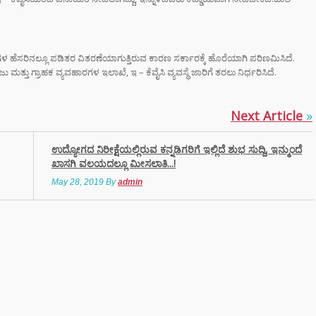
ರಾಮಯ್ಯ ಸೀಕ್ರೆಟ್
್‌, ಡಿಕೆಶಿ ಮತ್ತು
ಹೆಸರಿನಲ್ಲೂ ಪಡಿತರ ವಿತರಣೆಯಾಗುತ್ತಿರುವ ಕಾರಣ ಸರ್ಕಾರಕ್ಕೆ ಹೊರೆಯಾಗಿ ಪರಿಣಮಿಸಿದೆ.
‌ ಗಾಂಧಿಗೆ
ು ಗ್ರಾಹಕ ವ್ಯವಹಾರಗಳ ಇಲಾಖೆ, ಇ – ಕೆವೈಸಿ ವ್ಯವಸ್ಥೆ ಜಾರಿಗೆ ತರಲು ನಿರ್ಧರಿಸಿದೆ.
ಟ್ ಏಟು”
Next Article
»
ಮಂತ್ರಿ
ರಾಮಯ್ಯ ಅವರು
ಉದ್ಯೋಗದ ನಿರೀಕ್ಷೆಯಲ್ಲಿರುವ ಕನ್ನಡಿಗರಿಗೆ ಇಲ್ಲಿದೆ ಶುಭ ಸುದ್ದಿ, ಇನ್ಮುಂದೆ
ನಾಮೆ ಘೋಷಣೆ –
ಖಾಸಗಿ ವಲಯದಲ್ಲೂ ಮೀಸಲಾತಿ...!
ಶಿವಕುಮಾರ್
May 28, 2019
By
admin
ಿನ ಸಿಎಂ?
‌ಗಾಗಿ ಕಡಿಮೆ
ಸನ್‌ಗ್ಲಾಸ್
ತ್ತೀರಾ? ಹಾಗಾದರೆ
ಾಯಗಳ ಬಗ್ಗೆ
ಲೇಬೇಕು!