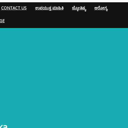
CONTACT US
ಉಪಯುಕ್ತ ಮಾಹಿತಿ
ಜ್ಯೋತಿಷ್ಯ
ಆರೋಗ್ಯ
GE
ka