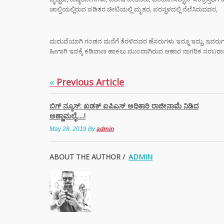
ಚಾಲ್ತಿಯಲ್ಲಿರುವ ಪಡಿತರ ಚೀಟಿಯಲ್ಲಿ ಮೃತರ, ಪರಸ್ಥಳದಲ್ಲಿ ನೆಲೆಸಿರುವವರ,
“ಸಿದ್ದ
ರಿವೇಂಜ
ಮದುವೆಯಾಗಿ ಗಂಡನ ಮನೆಗೆ ತೆರಳಿದವರ ಹೆಸರುಗಳು ಇನ್ನೂ ಇದ್ದು, ಇವರುಗಳ 
ರಾಹುಲ್
ಹೀಗಾಗಿ ಇದಕ್ಕೆ ಕಡಿವಾಣ ಹಾಕಲು ಮುಂದಾಗಿರುವ ಆಹಾರ ನಾಗರಿಕ ಸರಬರಾಜು ಮತ್ತ
ಸೈಲೆಂ
«
Previous Article
ಮುಖ್ಯ
ಸಿದ್ದ
ಬಿಗ್ ನ್ಯೂಸ್: ಖಡಕ್ ಐಪಿಎಸ್ ಅಧಿಕಾರಿ ರಾಜೀನಾಮೆ ನಿಡಿದ
ರಾಜೀ
ಅಣ್ಣಾಮಲೈ.....!
ಡಿಕೆ 
May 28, 2019
By
admin
ಮುಂದ
ABOUT THE AUTHOR /
ADMIN
ಸ್ಟೈಲ್
ಬೆಲೆಯ 
ಧರಿಸು
ಈ ಅಪ
ತಿಳಿಯ