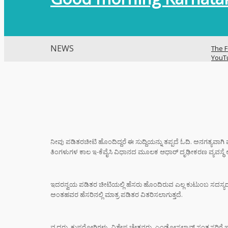
NEWS
The F
YouT
Histo
ವಿಜಯ
ಭಿಕ್ಷಾ
ಎಂದು ಮ
ಇಳಿಸಿ
ನೀವು ಪಡಿತರಚೀಟಿ ಹೊಂದಿದ್ದರೆ ಈ ಸುದ್ದಿಯನ್ನು ತಪ್ಪದೆ ಓದಿ. ಅನಗತ್ಯವಾಗ
ತಿಂಗಳುಗಳ ಕಾಲ ಇ-ಕೆವೈಸಿ ವಿಧಾನದ ಮೂಲಕ ಆಧಾರ್ ದೃಢೀಕರಣ ವ್ಯವಸ್ಥೆ ಅ
ಬ್ಯಾಕ್
ಗೆದ್ದು
ಆರ್‌ಸ
ಇದರನ್ವಯ ಪಡಿತರ ಚೀಟಿಯಲ್ಲಿ ಹೆಸರು ಹೊಂದಿರುವ ಎಲ್ಲ ಕುಟುಂಬ ಸದಸ್ಯರ
ಅಂತಹವರ ಹೆಸರಿನಲ್ಲಿ ಮಾತ್ರ ಪಡಿತರ ವಿತರಿಸಲಾಗುತ್ತದೆ.
ಶಿಕ್ಷಕರ
ಆಧರಿತ
ವೃದ್ಧರು, ಕುಷ್ಠರೋಗಿಗಳು, ವಿಶೇಷ ಚೇತನರು, ಎಂಡೋಸಲ್ಫಾನ್ ಸಂತ್ರಸ್ತರಿಗೆ 
ಫಜೀತಿ