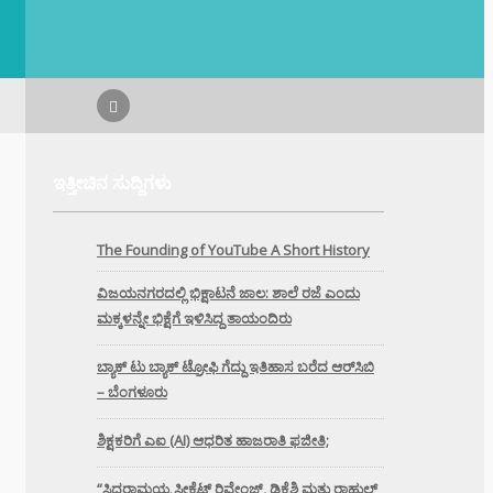
ಇತ್ತೀಚಿನ ಸುದ್ದಿಗಳು
The Founding of YouTube A Short History
ವಿಜಯನಗರದಲ್ಲಿ ಭಿಕ್ಷಾಟನೆ ಜಾಲ: ಶಾಲೆ ರಜೆ ಎಂದು
ಮಕ್ಕಳನ್ನೇ ಭಿಕ್ಷೆಗೆ ಇಳಿಸಿದ್ದ ತಾಯಂದಿರು
ಬ್ಯಾಕ್ ಟು ಬ್ಯಾಕ್ ಟ್ರೋಫಿ ಗೆದ್ದು ಇತಿಹಾಸ ಬರೆದ ಆರ್‌ಸಿಬಿ
– ಬೆಂಗಳೂರು
ಶಿಕ್ಷಕರಿಗೆ ಎಐ (AI) ಆಧರಿತ ಹಾಜರಾತಿ ಫಜೀತಿ;
“ಸಿದ್ದರಾಮಯ್ಯ ಸೀಕ್ರೆಟ್ ರಿವೇಂಜ್‌, ಡಿಕೆಶಿ ಮತ್ತು ರಾಹುಲ್‌