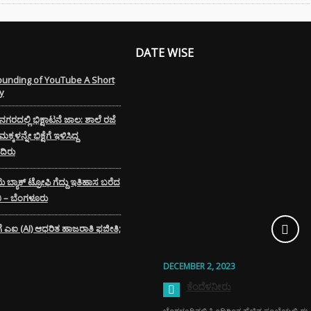
TAL ARREST
 ವೃದ್ಧೆ ಆಸ್ತಿ ಮಾರಿ
ಲಿಟ್ಟಿದ್ದ 24
DATE WISE
 ರೂ ಲೂಟಿ
ounding of YouTube A Short
್ಲಿ ಚಿನ್ನದ
y
ೆಗೆ ದೊಡ್ಡ ಹೊಡೆತ
ರದಲ್ಲಿ ಭಿಕ್ಷಾಟನೆ ಜಾಲ: ಶಾಲೆ ರಜೆ
್ಕಳನ್ನೇ ಭಿಕ್ಷೆಗೆ ಇಳಿಸಿದ್ದ
ಿರು
ಮತ್ತು ಶೈನಿಂಗ್
ಗೆ ಬೀಟ್ರೂಟ್‌ನ ಈ
ಟು ಬ್ಯಾಕ್ ಟ್ರೋಫಿ ಗೆದ್ದು ಇತಿಹಾಸ ಬರೆದ
ೇರ್ ಟಿಪ್ಸ್
ಬಿ – ಬೆಂಗಳೂರು
ಿಸಿ
ರಿಗೆ ಎಐ (AI) ಆಧರಿತ ಹಾಜರಾತಿ ಫಜೀತಿ;
DECEMBER 2, 2023
ಕೆಂದೆಳನೀರು