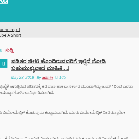
ounding of
ube A Short
ry
ಸುದ್ದಿ
ನಗರದಲ್ಲಿ
ಪಡಿತರ ಚೀಟಿ ಹೊಂದಿರುವವರಿಗೆ ಇಲ್ಲಿದೆ ನೋಡಿ
ಟನೆ ಜಾಲ: ಶಾಲೆ ರಜೆ
ಬಹುಮುಖ್ಯವಾದ ಮಾಹಿತಿ….!
ಕ್ಕಳನ್ನೇ ಭಿಕ್ಷೆಗೆ
ದ್ದ ತಾಯಂದಿರು
May 28, 2019
By
admin
165
ಿ ಪೂರೈಕೆ ಆಗುತ್ತಿರುವ ಪಡಿತರಕ್ಕೆ ಕಡಿವಾಣ ಹಾಕಲು ಸರ್ಕಾರ ಮುಂದಾಗಿದ್ದು ಜೂನ್ 1ರಿಂದ ಎರಡು
ನುಷ್ಠಾನಗೊಳಿಸಲು ನಿರ್ಧರಿಸಲಾಗಿದೆ.
 ಟು ಬ್ಯಾಕ್ ಟ್ರೋಫಿ
 ಇತಿಹಾಸ ಬರೆದ
ಿಬಿ – ಬೆಂಗಳೂರು
ು ಬಯೋಮೆಟ್ರಿಕ್ ಕೊಡುವುದು ಕಡ್ಡಾಯವಾಗಿದೆ. ಯಾರು ಬಯೋಮೆಟ್ರಿಕ್ ನೀಡಿರುತ್ತಾರೋ
ಿಗೆ ಎಐ (AI)
 ಹಾಜರಾತಿ
ಇ – ಕೆವೈಸಿಯಿಂದ ವಿನಾಯಿತಿ ನೀಡಲಾಗಿದ್ದು, ಇನ್ನುಳಿದವರು ಕಡ್ಡಾಯವಾಗಿ ನೀಡಬೇಕಿದೆ.ಹಾಲಿ
;