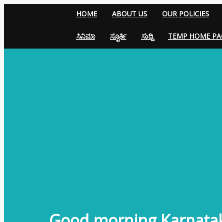
HOME
ABOUT US
OUR POLICIES
ಸಿನಿಮಾ
ಸ್ಪೂರ್ತಿ
ಸುದ್ದಿ
TEMP HOME PA
Good morning Karnata