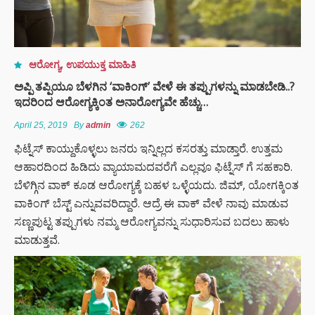
ತಾಯಂದಿರು
ಬ್ಯಾಕ್ ಟು
ಬ್ಯಾಕ್
ಟ್ರೋಫಿ
ಆರೋಗ್ಯ
,
ಉಪಯುಕ್ತ ಮಾಹಿತಿ
ಗೆದ್ದು
ಅಪ್ಪಿ ತಪ್ಪಿಯೂ ಬೆಳಗಿನ ‘ವಾಕಿಂಗ್’ ವೇಳೆ ಈ ತಪ್ಪುಗಳನ್ನು ಮಾಡಬೇಡಿ..?
ಇತಿಹಾಸ
ಇದರಿಂದ ಆರೋಗ್ಯಕ್ಕಿಂತ ಅನಾರೋಗ್ಯವೇ ಹೆಚ್ಚು…
ಬರೆದ
ಆರ್‌ಸಿಬಿ –
April 25, 2019
By
admin
262
ಬೆಂಗಳೂರು
ಫಿಟ್ನೆಸ್ ಕಾಯ್ದುಕೊಳ್ಳಲು ಜನರು ಇನ್ನಿಲ್ಲದ ಕಸರತ್ತು ಮಾಡ್ತಾರೆ. ಉತ್ತಮ
ಆಹಾರದಿಂದ ಹಿಡಿದು ವ್ಯಾಯಾಮದವರೆಗೆ ಎಲ್ಲವೂ ಫಿಟ್ನೆಸ್ ಗೆ ಸಹಕಾರಿ.
ಶಿಕ್ಷಕರಿಗೆ
ಎಐ (AI)
ಬೆಳಿಗ್ಗಿನ ವಾಕ್ ಕೂಡ ಆರೋಗ್ಯಕ್ಕೆ ಬಹಳ ಒಳ್ಳೆಯದು. ಜಿಮ್, ಯೋಗಕ್ಕಿಂತ
ಆಧರಿತ
ವಾಕಿಂಗ್ ಬೆಸ್ಟ್ ಎನ್ನುವವರಿದ್ದಾರೆ. ಆದ್ರೆ ಈ ವಾಕ್ ವೇಳೆ ನಾವು ಮಾಡುವ
ಹಾಜರಾತಿ
ಸಣ್ಣಪುಟ್ಟ ತಪ್ಪುಗಳು ನಮ್ಮ ಆರೋಗ್ಯವನ್ನು ಸುಧಾರಿಸುವ ಬದಲು ಹಾಳು
ಫಜೀತಿ;
ಮಾಡುತ್ತವೆ.
“ಸಿದ್ದರಾಮಯ್ಯ
ಸೀಕ್ರೆಟ್
ರಿವೇಂಜ್‌,
ಡಿಕೆಶಿ ಮತ್ತು