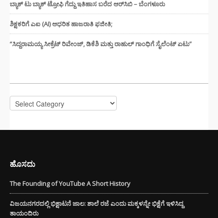
ಬ್ಯಾಕ್ ಟು ಬ್ಯಾಕ್ ಟ್ರೋಫಿ ಗೆದ್ದು ಇತಿಹಾಸ ಬರೆದ ಆರ್‌ಸಿಬಿ – ಬೆಂಗಳೂರು
ಶಿಕ್ಷಕರಿಗೆ ಎಐ (AI) ಆಧರಿತ ಹಾಜರಾತಿ ಫಜೀತಿ;
“ಸಿದ್ದರಾಮಯ್ಯ ಸೀಕ್ರೆಟ್ ರಿವೇಂಜ್‌, ಡಿಕೆಶಿ ಮತ್ತು ರಾಹುಲ್‌ ಗಾಂಧಿಗೆ ಸೈಲೆಂಟ್ ಏಟು”
CATEGORIES
Categories
ಹೊಸದು
The Founding of YouTube A Short History
ವಿಜಯನಗರದಲ್ಲಿ ಭಿಕ್ಷಾಟನೆ ಜಾಲ: ಶಾಲೆ ರಜೆ ಎಂದು ಮಕ್ಕಳನ್ನೇ ಭಿಕ್ಷೆಗೆ ಇಳಿಸಿದ್ದ
ತಾಯಂದಿರು