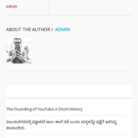
ಈ ಹೇರ್
admin
ಕೇರ್ ಟಿಪ್ಸ್
ಪ್ರಯತ್ನಿಸಿ
ABOUT THE AUTHOR /
ADMIN
ಇತ್ತೀಚಿನ ಸುದ್ದಿಗಳು
The Founding of YouTube A Short History
ವಿಜಯನಗರದಲ್ಲಿ ಭಿಕ್ಷಾಟನೆ ಜಾಲ: ಶಾಲೆ ರಜೆ ಎಂದು ಮಕ್ಕಳನ್ನೇ ಭಿಕ್ಷೆಗೆ ಇಳಿಸಿದ್ದ
ತಾಯಂದಿರು