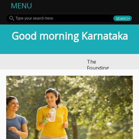
MENU
Good morning Karnataka
The
Founding
of
YouTube
A Short
History
ವಿಜಯನಗರದಲ್ಲಿ
ಭಿಕ್ಷಾಟನೆ ಜಾಲ:
ಶಾಲೆ ರಜೆ ಎಂದು
ಮಕ್ಕಳನ್ನೇ ಭಿಕ್ಷೆಗೆ
ಇಳಿಸಿದ್ದ