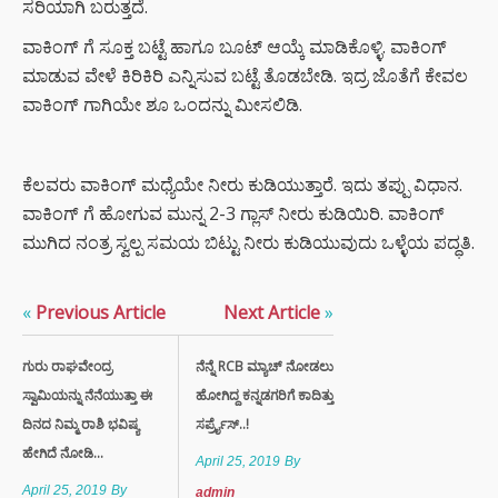
ಸರಿಯಾಗಿ ಬರುತ್ತದೆ.
ತಿಳಿಯಲೇಬೇಕು!
ವಾಕಿಂಗ್ ಗೆ ಸೂಕ್ತ ಬಟ್ಟೆ ಹಾಗೂ ಬೂಟ್ ಆಯ್ಕೆ ಮಾಡಿಕೊಳ್ಳಿ. ವಾಕಿಂಗ್
DIGITAL
ಮಾಡುವ ವೇಳೆ ಕಿರಿಕಿರಿ ಎನ್ನಿಸುವ ಬಟ್ಟೆ ತೊಡಬೇಡಿ. ಇದ್ರ ಜೊತೆಗೆ ಕೇವಲ
ARREST
ವಾಕಿಂಗ್ ಗಾಗಿಯೇ ಶೂ ಒಂದನ್ನು ಮೀಸಲಿಡಿ.
SCAM : ವೃದ್ಧೆ
ಆಸ್ತಿ ಮಾರಿ
ಖಾತೆಯಲ್ಲಿಟ್ಟಿದ್ದ
24 ಕೋಟಿ ರೂ
ಕೆಲವರು ವಾಕಿಂಗ್ ಮಧ್ಯೆಯೇ ನೀರು ಕುಡಿಯುತ್ತಾರೆ. ಇದು ತಪ್ಪು ವಿಧಾನ.
ಲೂಟಿ
ವಾಕಿಂಗ್ ಗೆ ಹೋಗುವ ಮುನ್ನ 2-3 ಗ್ಲಾಸ್ ನೀರು ಕುಡಿಯಿರಿ. ವಾಕಿಂಗ್
ಮುಗಿದ ನಂತ್ರ ಸ್ವಲ್ಪ ಸಮಯ ಬಿಟ್ಟು ನೀರು ಕುಡಿಯುವುದು ಒಳ್ಳೆಯ ಪದ್ಧತಿ.
ಭಾರತದಲ್ಲಿ
ಚಿನ್ನದ
ಬೇಡಿಕೆಗೆ
«
Previous Article
Next Article
»
ದೊಡ್ಡ
ಹೊಡೆತ
ಗುರು ರಾಘವೇಂದ್ರ
ನೆನ್ನೆ RCB ಮ್ಯಾಚ್ ನೋಡಲು
ಬಿದ್ದಿದೆ.
ಸ್ವಾಮಿಯನ್ನು ನೆನೆಯುತ್ತಾ ಈ
ಹೋಗಿದ್ದ ಕನ್ನಡಗರಿಗೆ ಕಾದಿತ್ತು
ದಿನದ ನಿಮ್ಮ ರಾಶಿ ಭವಿಷ್ಯ
ಸರ್ಪ್ರೈಸ್..!
ಸಿಲ್ಕಿ ಮತ್ತು
ಶೈನಿಂಗ್
ಹೇಗಿದೆ ನೋಡಿ...
April 25, 2019
By
ಕೂದಲಿಗೆ
ಬೀಟ್ರೂಟ್‌ನ
April 25, 2019
By
admin