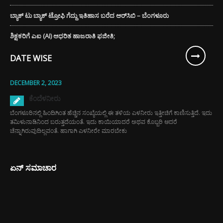
ಬ್ಯಾಕ್ ಟು ಬ್ಯಾಕ್ ಟ್ರೋಫಿ ಗೆದ್ದು ಇತಿಹಾಸ ಬರೆದ ಆರ್‌ಸಿಬಿ – ಬೆಂಗಳೂರು
ಶಿಕ್ಷಕರಿಗೆ ಎಐ (AI) ಆಧರಿತ ಹಾಜರಾತಿ ಫಜೀತಿ;
DATE WISE
DECEMBER 2, 2023
ಕೆಂದೆಳನೀರು
ಬೆಂಗಳೂರಿನಲ್ಲಿ ಹಿಂದಿಗಿಂತ ಹೆಚ್ಚಿನ ಸಂಖ್ಯೆಯಲ್ಲಿ ಈ ತಳಿಯ ಎಳನೀರು ಇತ್ತೀಚಿಗೆ ಕಾಣಿಸುತ್ತಿದೆ. ಇದು
ತಮಿಳುನಾಡಿನಿಂದ ಬರುತ್ತದೆಯಂತೆ. ಇದು ಕಾಯಿಯಾದರೆ ಅಥವ ಕೊಬ್ಬರಿ ಆದರೆ
ಚೆನ್ನಾಗಿರುವುದಿಲ್ಲವಂತೆ. ಹಾಗಾಗಿ ಎಳನೀರೇ ಮಾರಬೇಕು
ಏನ್ ಸಮಾಚಾರ