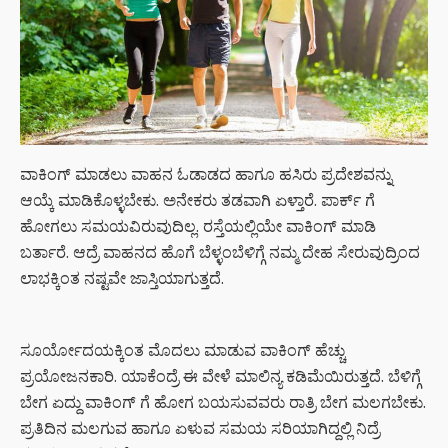
ರಾಹುಲ್‌
ಗಾಂಧಿಗೆ
ಸೈಲೆಂಟ್
ಏಟು”
ಮುಖ್ಯಮಂತ್ರಿ
ಸಿದ್ದರಾಮಯ್ಯ
ಅವರು
ರಾಜೀನಾಮೆ
ವಾಕಿಂಗ್ ಮಾಡಲು ವಾಹನ ಓಡಾಡದ ಹಾಗೂ ಹಸಿರು ಪ್ರದೇಶವನ್ನು
ಘೋಷಣೆ –
ಆಯ್ಕೆ ಮಾಡಿಕೊಳ್ಳಬೇಕು. ಅನೇಕರು ತಡವಾಗಿ ಏಳ್ತಾರೆ. ಪಾರ್ಕ್ ಗೆ
ಡಿಕೆ
ಹೋಗಲು ಸಮಯವಿರುವುದಿಲ್ಲ. ರಸ್ತೆಯಲ್ಲಿಯೇ ವಾಕಿಂಗ್ ಮಾಡಿ
ಶಿವಕುಮಾರ್
ಬರ್ತಾರೆ. ಆದ್ರೆ ವಾಹನದ ಹೊಗೆ ಬೆಳ್ಳಂಬೆಳಿಗ್ಗೆ ನಮ್ಮ ದೇಹ ಸೇರುವುದ್ರಿಂದ
ಮುಂದಿನ
ಸಿಎಂ?
ಲಾಭಕ್ಕಿಂತ ನಷ್ಟವೇ ಜಾಸ್ತಿಯಾಗುತ್ತದೆ.
ಸ್ಟೈಲ್‌ಗಾಗಿ
ಕಡಿಮೆ ಬೆಲೆಯ
ಸೂರ್ಯೋದಯಕ್ಕಿಂತ ಮೊದಲು ಮಾಡುವ ವಾಕಿಂಗ್ ಹೆಚ್ಚು
ಸನ್‌ಗ್ಲಾಸ್
ಪ್ರಯೋಜನಕಾರಿ. ಯಾಕೆಂದ್ರೆ ಈ ವೇಳೆ ಮಾಲಿನ್ಯ ಕಡಿಮೆಯಿರುತ್ತದೆ. ಬೆಳಿಗ್ಗೆ
ಧರಿಸುತ್ತೀರಾ?
ಬೇಗ ಏದ್ದು ವಾಕಿಂಗ್ ಗೆ ಹೋಗ ಬಯಸುವವರು ರಾತ್ರಿ ಬೇಗ ಮಲಗಬೇಕು.
ಹಾಗಾದರೆ ಈ
ಅಪಾಯಗಳ
ಪ್ರತಿದಿನ ಮಲಗುವ ಹಾಗೂ ಏಳುವ ಸಮಯ ಸರಿಯಾಗಿದ್ದಲ್ಲಿ ನಿದ್ರೆ
ಬಗ್ಗೆ