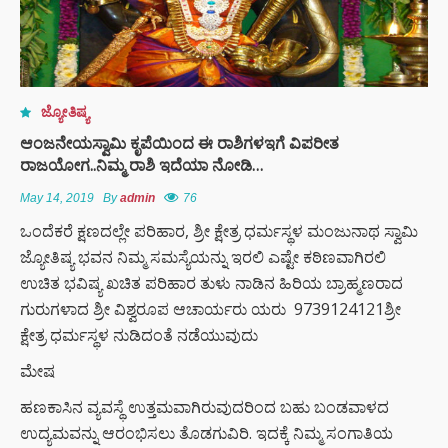
ಜ್ಯೋತಿಷ್ಯ
ಆಂಜನೇಯಸ್ವಾಮಿ ಕೃಪೆಯಿಂದ ಈ ರಾಶಿಗಳಇಗೆ ವಿಪರೀತ
ರಾಜಯೋಗ..ನಿಮ್ಮ ರಾಶಿ ಇದೆಯಾ ನೋಡಿ…
May 14, 2019
By
admin
76
ಒಂದೆಕರೆ ಕ್ಷಣದಲ್ಲೇ ಪರಿಹಾರ, ಶ್ರೀ ಕ್ಷೇತ್ರ ಧರ್ಮಸ್ಥಳ ಮಂಜುನಾಥ ಸ್ವಾಮಿ
ಜ್ಯೋತಿಷ್ಯ ಭವನ ನಿಮ್ಮ ಸಮಸ್ಯೆಯನ್ನು ಇರಲಿ ಎಷ್ಟೇ ಕಠಿಣವಾಗಿರಲಿ
ಉಚಿತ ಭವಿಷ್ಯ ಖಚಿತ ಪರಿಹಾರ ತುಳು ನಾಡಿನ ಹಿರಿಯ ಬ್ರಾಹ್ಮಣರಾದ
ಗುರುಗಳಾದ ಶ್ರೀ ವಿಶ್ವರೂಪ ಆಚಾರ್ಯರು ಯರು 9739124121ಶ್ರೀ
ಕ್ಷೇತ್ರ ಧರ್ಮಸ್ಥಳ ನುಡಿದಂತೆ ನಡೆಯುವುದು
ಮೇಷ
ಹಣಕಾಸಿನ ವ್ಯವಸ್ಥೆ ಉತ್ತಮವಾಗಿರುವುದರಿಂದ ಬಹು ಬಂಡವಾಳದ
ಉದ್ಯಮವನ್ನು ಆರಂಭಿಸಲು ತೊಡಗುವಿರಿ. ಇದಕ್ಕೆ ನಿಮ್ಮ ಸಂಗಾತಿಯ