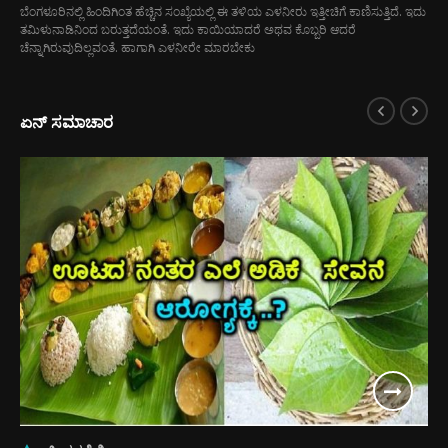
ಬೆಂಗಳೂರಿನಲ್ಲಿ ಹಿಂದಿಗಿಂತ ಹೆಚ್ಚಿನ ಸಂಖ್ಯೆಯಲ್ಲಿ ಈ ತಳಿಯ ಎಳನೀರು ಇತ್ತೀಚಿಗೆ ಕಾಣಿಸುತ್ತಿದೆ. ಇದು
ತಮಿಳುನಾಡಿನಿಂದ ಬರುತ್ತದೆಯಂತೆ. ಇದು ಕಾಯಿಯಾದರೆ ಅಥವ ಕೊಬ್ಬರಿ ಆದರೆ
ಚೆನ್ನಾಗಿರುವುದಿಲ್ಲವಂತೆ. ಹಾಗಾಗಿ ಎಳನೀರೇ ಮಾರಬೇಕು
ಏನ್ ಸಮಾಚಾರ