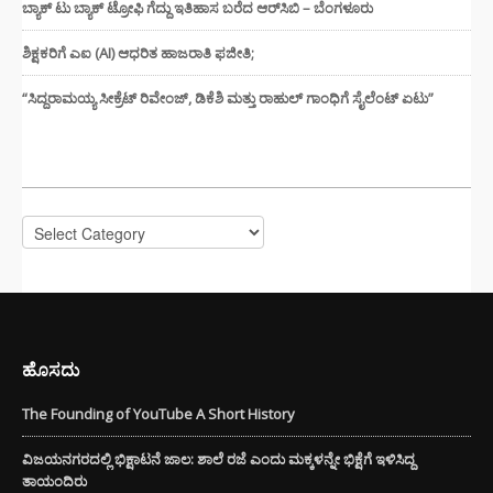
ಬ್ಯಾಕ್ ಟು ಬ್ಯಾಕ್ ಟ್ರೋಫಿ ಗೆದ್ದು ಇತಿಹಾಸ ಬರೆದ ಆರ್‌ಸಿಬಿ – ಬೆಂಗಳೂರು
ಶಿಕ್ಷಕರಿಗೆ ಎಐ (AI) ಆಧರಿತ ಹಾಜರಾತಿ ಫಜೀತಿ;
“ಸಿದ್ದರಾಮಯ್ಯ ಸೀಕ್ರೆಟ್ ರಿವೇಂಜ್‌, ಡಿಕೆಶಿ ಮತ್ತು ರಾಹುಲ್‌ ಗಾಂಧಿಗೆ ಸೈಲೆಂಟ್ ಏಟು”
CATEGORIES
Categories
ಹೊಸದು
The Founding of YouTube A Short History
ವಿಜಯನಗರದಲ್ಲಿ ಭಿಕ್ಷಾಟನೆ ಜಾಲ: ಶಾಲೆ ರಜೆ ಎಂದು ಮಕ್ಕಳನ್ನೇ ಭಿಕ್ಷೆಗೆ ಇಳಿಸಿದ್ದ
ತಾಯಂದಿರು