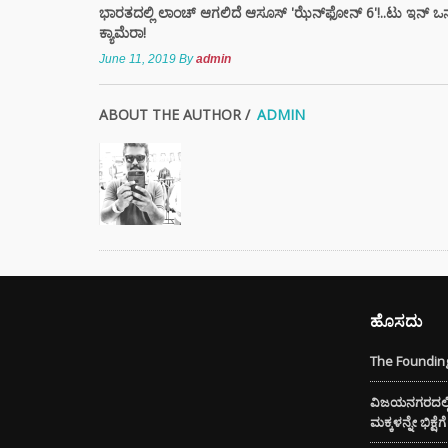
ಈ ಅಪ
ಭಾರತದಲ್ಲಿ ಲಾಂಚ್ ಆಗಲಿದೆ ಆಸೂಸ್ 'ಝೆನ್‌ಫೋನ್ 6'!..ಟು ಇನ್‌ ಒನ
ತಿಳಿಯ
ಕ್ಯಾಮೆರಾ!
June 11, 2019
By
admin
DIGI
SCAM :
ABOUT THE AUTHOR /
ADMIN
ಖಾತೆಯಲ್
ಕೋಟಿ
ಭಾರತದಲ
ಬೇಡಿಕ
ಬಿದ್ದಿದೆ.
ಸಿಲ್ಕಿ 
ಕೂದಲಿ
ಹೊಸದು
ಹೇರ್ ಕ
ಪ್ರಯತ್ನ
The Founding
ವಿಜಯನಗರದಲ್ಲಿ 
ಮಕ್ಕಳನ್ನೇ ಭಿಕ್ಷ