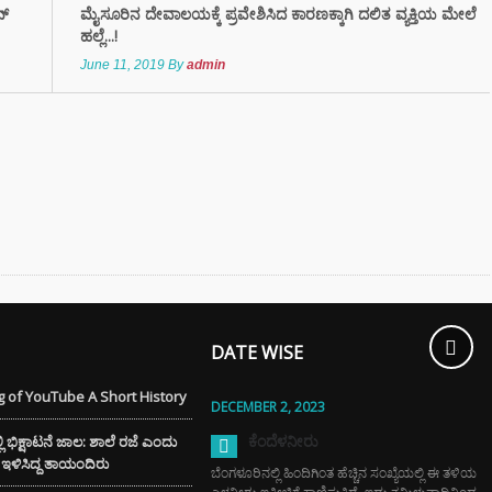
ಾಯಗಳ ಬಗ್ಗೆ
್‌
ಮೈಸೂರಿನ ದೇವಾಲಯಕ್ಕೆ ಪ್ರವೇಶಿಸಿದ ಕಾರಣಕ್ಕಾಗಿ ದಲಿತ ವ್ಯಕ್ತಿಯ ಮೇಲೆ
ಲೇಬೇಕು!
ಹಲ್ಲೆ...!
June 11, 2019
By
admin
TAL ARREST
 ವೃದ್ಧೆ ಆಸ್ತಿ ಮಾರಿ
ಲಿಟ್ಟಿದ್ದ 24
 ರೂ ಲೂಟಿ
್ಲಿ ಚಿನ್ನದ
ೆಗೆ ದೊಡ್ಡ ಹೊಡೆತ
ಮತ್ತು ಶೈನಿಂಗ್
ಗೆ ಬೀಟ್ರೂಟ್‌ನ ಈ
DATE WISE
ೇರ್ ಟಿಪ್ಸ್
ಿಸಿ
 of YouTube A Short History
DECEMBER 2, 2023
ಕೆಂದೆಳನೀರು
ಭಿಕ್ಷಾಟನೆ ಜಾಲ: ಶಾಲೆ ರಜೆ ಎಂದು
ೆಗೆ ಇಳಿಸಿದ್ದ ತಾಯಂದಿರು
ಬೆಂಗಳೂರಿನಲ್ಲಿ ಹಿಂದಿಗಿಂತ ಹೆಚ್ಚಿನ ಸಂಖ್ಯೆಯಲ್ಲಿ ಈ ತಳಿಯ