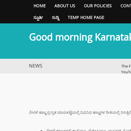
HOME
ABOUT US
OUR POLICIES
CONT
ಸ್ಪೂರ್ತಿ
ಸುದ್ದಿ
TEMP HOME PAGE
Good morning Karnata
NEWS
The F
YouT
Histo
ವಿಜಯ
ಭಿಕ್ಷಾ
ಎಂದು ಮ
ಇಳಿಸಿ
ನೇರಳೆ ಹಣ್ಣು ಪ್ರಸ್ತುತ ಮಾರುಕಟ್ಟೆಯಲ್ಲಿ ವಿಧವಿಧ ಹಣ್ಣುಗಳ ರೀತಿಯಲ್ಲಿ ಸಿಗುತ್
ಬ್ಯಾಕ್
ಗೆದ್ದು
ನೇರಳೆ ಹಣ್ಣುಗಳಲ್ಲಿ ಕ್ಯಾಲ್ಸಿಯಂ, ಮೆಗ್ನೀಷಿಯಂ, ಫಾಸ್ಪರಸ್,