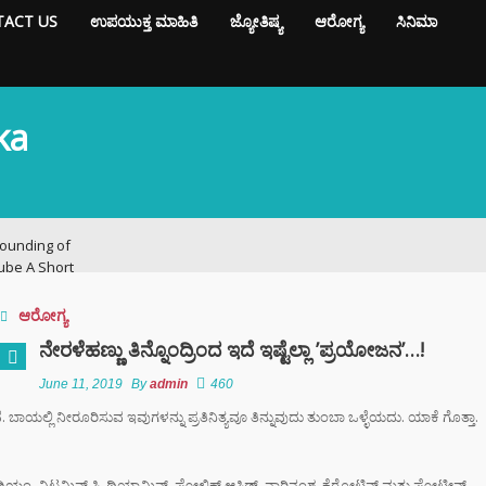
ACT US
ಉಪಯುಕ್ತ ಮಾಹಿತಿ
ಜ್ಯೋತಿಷ್ಯ
ಆರೋಗ್ಯ
ಸಿನಿಮಾ
ka
ounding of
ube A Short
ry
ಆರೋಗ್ಯ
ನಗರದಲ್ಲಿ
ನೇರಳೆಹಣ್ಣು ತಿನ್ನೊಂದ್ರಿಂದ ಇದೆ ಇಷ್ಟೆಲ್ಲಾ ʼಪ್ರಯೋಜನʼ…!
ಟನೆ ಜಾಲ: ಶಾಲೆ ರಜೆ
ಕ್ಕಳನ್ನೇ ಭಿಕ್ಷೆಗೆ
June 11, 2019
By
admin
460
ದ್ದ ತಾಯಂದಿರು
ತಿದೆ. ಬಾಯಲ್ಲಿ ನೀರೂರಿಸುವ ಇವುಗಳನ್ನು ಪ್ರತಿನಿತ್ಯವೂ ತಿನ್ನುವುದು ತುಂಬಾ ಒಳ್ಳೆಯದು. ಯಾಕೆ ಗೊತ್ತಾ.
 ಟು ಬ್ಯಾಕ್ ಟ್ರೋಫಿ
 ಇತಿಹಾಸ ಬರೆದ
 ಸೋಡಿಯಂ, ವಿಟಮಿನ್ ಸಿ, ಥಿಯಾಮಿನ್, ಫೋಲಿಕ್ ಆಸಿಡ್, ನಾರಿನಂಶ, ಕೆರೋಟಿನ್ ಮತ್ತು ಪ್ರೋಟೀನ್