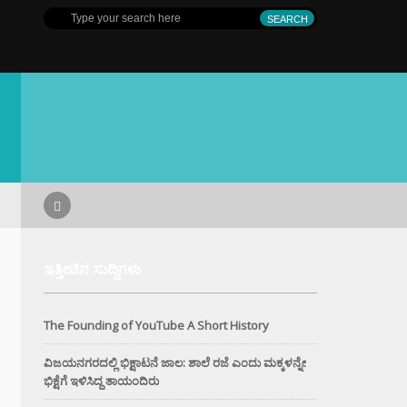
ಇತ್ತೀಚಿನ ಸುದ್ದಿಗಳು
The Founding of YouTube A Short History
ವಿಜಯನಗರದಲ್ಲಿ ಭಿಕ್ಷಾಟನೆ ಜಾಲ: ಶಾಲೆ ರಜೆ ಎಂದು ಮಕ್ಕಳನ್ನೇ
ಭಿಕ್ಷೆಗೆ ಇಳಿಸಿದ್ದ ತಾಯಂದಿರು