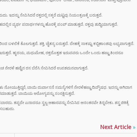
ಿಬಿ – ಬೆಂಗಳೂರು
ಇದನ್ನು ಸೇವಿಸಿದರೆ ರಕ್ತದಲ್ಲಿ ಸಕ್ಕರೆ ಮಟ್ಟವು ನಿಯಂತ್ರಣಕ್ಕೆ ಬರುತ್ತದೆ.
ಿಗೆ ಎಐ (AI)
್ಲಿನ ವ್ಯರ್ಥ ಪದಾರ್ಥಗಳನ್ನು ಹೊರಕ್ಕೆ ಪಂಪ್ ಮಾಡುತ್ತದೆ. ರಕ್ತವು ಶುದ್ಧಿಯಾಗುತ್ತದೆ.
 ಹಾಜರಾತಿ
;
ದ ಬಳಲಿಕೆ ತೊಲಗುತ್ತದೆ. ಶಕ್ತಿ, ಚೈತನ್ಯ ಬರುತ್ತದೆ. ದೇಹಕ್ಕೆ ಸಾಕಷ್ಟು ಕಬ್ಬಿಣಾಂಶವು ಲಭ್ಯವಾಗುತ್ತದೆ.
ರಾಮಯ್ಯ ಸೀಕ್ರೆಟ್
ಿಯಂ ಇರುತ್ತದೆ. ಹೃದಯ, ಮಧುಮೇಹ, ರಕ್ತದೊತ್ತಡ ಇರುವವರು ಒಂದೇ ಒಂದು ಹಣ್ಣು ತಿಂದರೂ
್‌, ಡಿಕೆಶಿ ಮತ್ತು
‌ ಗಾಂಧಿಗೆ
ಟ್ ಏಟು”
ಚ ನೇರಳೆ ಹಣ್ಣಿನ ರಸ ಬೆರೆಸಿ ಸೇವಿಸಿದರೆ ಉಪಶಮನವಾಗುತ್ತದೆ.
ಮಂತ್ರಿ
ಳು ನೋಯುತ್ತಿದ್ದರೆ, ಬಾಯಿ ದುರ್ವಾಸನೆ ಸಮಸ್ಯೆಗಳಿಗೆ ನೇರಳೆಹಣ್ಣು ದಿವ್ಯೌಷಧ. ಇದನ್ನು ಅಗಿದಾಗ
ರಾಮಯ್ಯ ಅವರು
ಾಡುತ್ತದೆ. ಬಾಯಿಯ ಆರೋಗ್ಯವನ್ನು ಸಂರಕ್ಷಿಸುತ್ತದೆ.
ನಾಮೆ ಘೋಷಣೆ –
ಶಿವಕುಮಾರ್
ಸಬಾರದು. ತಪ್ಪದೇ ಏನಾದರೂ ಸ್ವಲ್ಪ ಆಹಾರವನ್ನು ಸೇವಿಸಿದ ಆನಂತರವೇ ತಿನ್ನಬೇಕು. ಶಸ್ತ್ರಚಿಕಿತ್ಸೆ
ಿನ ಸಿಎಂ?
ವಿಸಬಹುದು.
‌ಗಾಗಿ ಕಡಿಮೆ
Next Article
»
ಸನ್‌ಗ್ಲಾಸ್
ತ್ತೀರಾ? ಹಾಗಾದರೆ