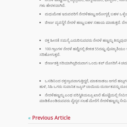
ಆರ್‌ಸ
ಗಳು ಹೇರಳವಾಗಿದೆ.
ಮಧುಮೇಹ ಇರುವವರಿಗೆ ನೇರಳೆಹಣ್ಣು ಆರೋಗ್ಯಕ್ಕೆ ಬಹಳ ಒಳ್ಳೆಯದು. 
ಶಿಕ್ಷಕರ
ಜೀರ್ಣ ವ್ಯವಸ್ಥೆಗೆ ನೇರಳೆ ಹಣ್ಣು ಬಹಳ ಸಹಾಯ ಮಾಡುತ್ತದೆ. ದೇಹದಲ
ಆಧರಿತ
ಫಜೀತಿ
ರಕ್ತ ಹೀನತೆ ಸಮಸ್ಯೆ ಎದುರಿಸುವವರು ನೇರಳೆ ಹಣ್ಣನ್ನು ತಿನ್ನುವುದರಿಂ
“ಸಿದ್ದ
100 ಗ್ರಾಂಗಳ ನೇರಳೆ ಹಣ್ಣಿನಲ್ಲಿ ಶೇಕಡ 55ರಷ್ಟು ಪೊಟ್ಯಾಶ
ರಿವೇಂಜ
ಸರಿಹೋಗುತ್ತದೆ.
ರಾಹುಲ್
ಸೈಲೆಂ
ಜೀರ್ಣಶಕ್ತಿ ಸರಿಯಾಗಿಲ್ಲದಿರುವಾಗ ಒಂದು ಕಪ್ ಮೊಸರಿಗೆ 4 ಚಮ
ಮುಖ್ಯ
ಒಸಡಿನಿಂದ ರಕ್ತಸ್ರಾವವಾಗುತ್ತಿದ್ದರೆ, ಮಾತನಾಡಲು ಆಗದೆ ಹಲ್ಲುಗ
ಸಿದ್ದ
ಹುಳಿ, ಸಿಹಿ ಒಗರು ಸುವಾಸಿತ ಜ್ಯೂಸ್ ಬಾಯಿಯ ದುರ್ನಾತವನ್ನು ದೂರಮ
ರಾಜೀ
ಡಿಕೆ 
ನೇರಳೆಹಣ್ಣನ್ನು ಎಂಥ ಪರಿಸ್ಥಿತಿಯಲ್ಲೂ ಖಾಲಿ ಹೊಟ್ಟೆಯಲ್ಲಿ ಸೇವಿ
ಮುಂದ
ಮಾಡಿಕೊಂಡಿರುವವರು ವೈದ್ಯರ ಸಲಹೆ ಮೇರೆಗೆ ನೇರಳೆಹಣ್ಣನ್ನು ಸೇ
ಸ್ಟೈಲ್
«
Previous Article
ಬೆಲೆಯ 
ಧರಿಸು