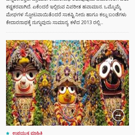
ಕಷ್ಟಕರವಾಗಿದೆ. ಏಕೆಂದರೆ ಇಲ್ಲಿರುವ ವಿಪರೀತ ಹವಾಮಾನ. ಒಮ್ಮೊಮ್ಮೆ
ಮೇಘಗಳ ಸ್ಫೋಟವಾಯಿತೆಂದರೆ ಸಾಕಷ್ಟಿ ನೀರು ಹಾಗೂ ಕಲ್ಲು ಬಂಡೆಗಳು
ಕೇದಾರನಾಥಕ್ಕೆ ನುಗ್ಗುವುದು ಸಾಮಾನ್ಯ. ಕಳೆದ 2013 ರಲ್ಲಿ…
ಉಪಯುಕ್ತ ಮಾಹಿತಿ