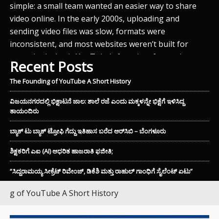
m wanted an easier way to share
e early 2000s, uploading and
 was slow, formats were
ost websites weren’t built for
INSPIRATIONAL
YouTube’s founders focused on
Recent Posts
ವಿಜಯನಗರದಲ್ಲಿ ಭಿಕ್ಷಾಟ
ರಜೆ ಎಂದು ಮಕ್ಕಳನ್ನೇ ಭಿಕ್ಷ
The Founding of YouTube A Short History
ತಾಯಂದಿರು
ವಿಜಯನಗರದಲ್ಲಿ ಭಿಕ್ಷಾಟನೆ ಜಾಲ: ಶಾಲೆ ರಜೆ ಎಂದು ಮಕ್ಕಳನ್ನೇ ಭಿಕ್ಷೆಗೆ ಇಳಿಸಿದ್ದ
JUNE 2, 2026
ತಾಯಂದಿರು
ವಿಜಯನಗರದಲ್ಲಿ ಭಿಕ್ಷಾಟನೆ ಜಾಲ: 
ಬ್ಯಾಕ್ ಟು ಬ್ಯಾಕ್ ಟ್ರೋಫಿ ಗೆದ್ದು ಇತಿಹಾಸ ಬರೆದ ಆರ್‌ಸಿಬಿ – ಬೆಂಗಳೂರು
ಇಳಿಸಿದ್ದ ತಾಯಂದಿರು ವಿಜಯನಗ
ಭಿಕ್ಷಾಟನೆ ಜಾಲದ ವಿರುದ್ಧ ಪೊಲ
ಶಿಕ್ಷಕರಿಗೆ ಎಐ (AI) ಆಧರಿತ ಹಾಜರಾತಿ ಫಜೀತಿ;
ಕಾರ್ಯಾಚರಣೆಯಲ್ಲಿ 6 ಮಕ್ಕಳು ಹ
“ಸಿದ್ದರಾಮಯ್ಯ ಸೀಕ್ರೆಟ್ ರಿವೇಂಜ್‌, ಡಿಕೆಶಿ ಮತ್ತು ರಾಹುಲ್‌ ಗಾಂಧಿಗೆ ಸೈಲೆಂಟ್ ಏಟು”
ಘಟನೆ ಬೆಳಕಿಗೆ ಬಂದಿದೆ. ಶಾಲೆಗ
ಮುಂದಿಟ್ಟು ಕೆಲವು ತಾಯಂದಿರು 
e A Short History
ವೃತ್ತಗಳು, ಟ್ರಾಫಿಕ್ ಸಿಗ್ನಲ್‌ಗಳು 
ಬೇಡಲು ಬಳಸುತ್ತಿದ್ದರೆಂಬುದು ಅಧ