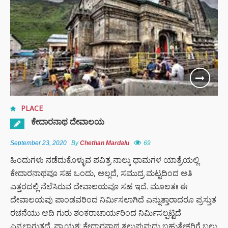
PLACE
ಕೇದಾರನಾಥ ದೇವಾಲಯ
September 23, 2020
By
Chethan Mardalu
69
ಹಿಂದುಗಳು ನಡೆದುಕೊಳ್ಳುವ ಪವಿತ್ರ ನಾಲ್ಕು ಧಾಮಗಳ ಯಾತ್ರೆಯಲ್ಲಿ
ಕೇದಾರನಾಥವೂ ಸಹ ಒಂದು, ಅಲ್ಲದೆ, ಸಮುದ್ರ ಮಟ್ಟದಿಂದ ಅತಿ
ಎತ್ತರದಲ್ಲಿ ನೆಲೆಸಿರುವ ದೇವಾಲಯವೂ ಸಹ ಇದೆ. ಮೂಲತಃ ಈ
ದೇವಾಲಯವು ಪಾಂಡವರಿಂದ ನಿರ್ಮಿಸಲಾಗಿದೆ ಎನ್ನುತ್ತಾರಾದರೂ ಪ್ರಸ್ತುತ
ರಚನೆಯು ಆದಿ ಗುರು ಶಂಕರಾಚಾರ್ಯರಿಂದ ನಿರ್ಮಿಸಲ್ಪಟ್ಟಿದೆ
ಎನ್ನಲಾಗುತ್ತದೆ. ಪ್ರಾಯಶ: ಕೇದಾರನಾಥ ತಲುಪುವುದು ಬಹುತೇಕರಿಗೆ ಬಲು