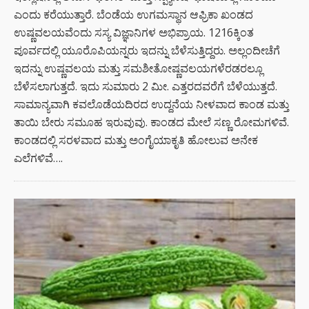
ಎಂದು ಕರೆಯುತ್ತಾರೆ. ಬೆಂಡೆಯ ಉಗಮಸ್ಥಾನ ಆಫ್ರಿಕಾ ಖಂಡದ
ಉಷ್ಣವಲಯವೆಂದು ಸಸ್ಯ ವಿಜ್ಞಾನಿಗಳ ಅಭಿಪ್ರಾಯ. 1216ಕ್ಕಿಂತ
ಪೂರ್ವದಲ್ಲಿ ಯೂರೊಪಿಯನ್ನರು ಇದನ್ನು ಬೆಳೆಸುತ್ತಿದ್ದರು. ಅಲ್ಲಂದೀಚೆಗೆ
ಇದನ್ನು ಉಷ್ಣವಲಯ ಮತ್ತು ಸಮಶೀತೋಷ್ಣವಲಯಗಳೆರಡರಲ್ಲೂ
ಬೆಳೆಸಲಾಗುತ್ತದೆ. ಇದು ಸುಮಾರು 2 ಮೀ. ಎತ್ತರದವರೆಗೆ ಬೆಳೆಯುತ್ತದೆ.
ಸಾಮಾನ್ಯವಾಗಿ ಕವಲೊಡೆಯದಿರದ ಉದ್ದನೆಯ ನೀಳವಾದ ಕಾಂಡ ಮತ್ತು
ತಾಯಿ ಬೇರು ಸಮೂಹ ಇರುವುವು. ಕಾಂಡದ ಮೇಲೆ ಸಣ್ಣ ರೋಮಗಳಿವೆ.
ಕಾಂಡದಲ್ಲಿ ಸರಳವಾದ ಮತ್ತು ಅಂಗೈಯಾಕೃತಿ ಹೋಲುವ ಅನೇಕ
ಎಲೆಗಳಿವೆ….