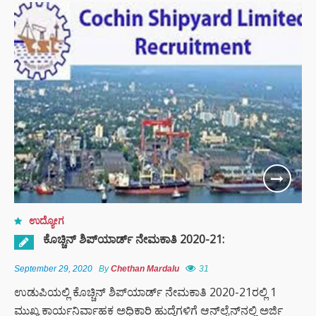
ಉದ್ಯೋಗ
ಕೊಚ್ಚಿನ್ ಶಿಪ್‌ಯಾರ್ಡ್ ನೇಮಕಾತಿ 2020-21:
September 29, 2020
By
Chethan Mardalu
31
ಉಡುಪಿಯಲ್ಲಿ ಕೊಚ್ಚಿನ್ ಶಿಪ್‌ಯಾರ್ಡ್ ನೇಮಕಾತಿ 2020-21ರಲ್ಲಿ 1
ಮುಖ್ಯ ಕಾರ್ಯನಿರ್ವಾಹಕ ಅಧಿಕಾರಿ ಹುದ್ದೆಗಳಿಗೆ ಆನ್‌ಲೈನ್‌ನಲ್ಲಿ ಅರ್ಜಿ