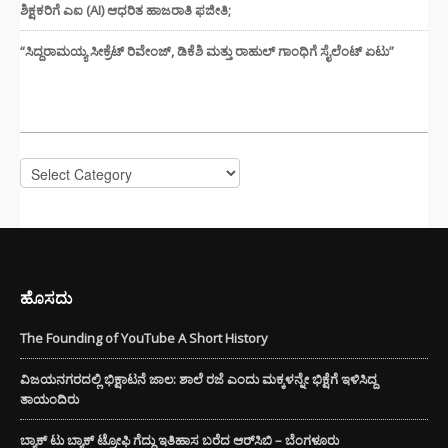
ಶಿಕ್ಷಕರಿಗೆ ಎಐ (AI) ಆಧರಿತ ಹಾಜರಾತಿ ಫಜೀತಿ;
“ಸಿದ್ದರಾಮಯ್ಯ ಸೀಕ್ರೆಟ್ ರಿವೇಂಜ್‌, ಡಿಕೆಶಿ ಮತ್ತು ರಾಹುಲ್‌ ಗಾಂಧಿಗೆ ಸೈಲೆಂಟ್ ಏಟು”
CATEGORIES
Categories
ಹೊಸದು
The Founding of YouTube A Short History
ವಿಜಯನಗರದಲ್ಲಿ ಭಿಕ್ಷಾಟನೆ ಜಾಲ: ಶಾಲೆ ರಜೆ ಎಂದು ಮಕ್ಕಳನ್ನೇ ಭಿಕ್ಷೆಗೆ ಇಳಿಸಿದ್ದ
ತಾಯಂದಿರು
ಬ್ಯಾಕ್ ಟು ಬ್ಯಾಕ್ ಟ್ರೋಫಿ ಗೆದ್ದು ಇತಿಹಾಸ ಬರೆದ ಆರ್‌ಸಿಬಿ – ಬೆಂಗಳೂರು