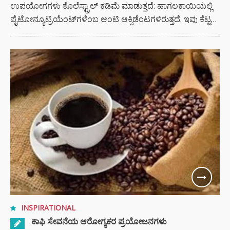
ಉಪಯೋಗಗಳು ಕೊಲೆಸ್ಟ್ರಾಲ್‍ ಕಡಿಮೆ ಮಾಡುತ್ತದೆ: ಹಾಗಲಕಾಯಿಯಲ್ಲಿ
ಪೈಟೋನ್ಯೂಟ್ರಿಯೆಂಟ್‍ಗಳೆಂಬ ಆಂಟಿ ಆಕ್ಸಿಡೆಂಟಗಳಿರುತ್ತದೆ. ಇವು ಕೆಟ್ಟ…
INSPIRATIONAL
ಕಾಫಿ ಸೇವನೆಯ ಆರೋಗ್ಯಕರ ಪ್ರಯೋಜನಗಳು