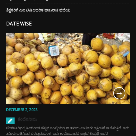
ಶಿಕ್ಷಕರಿಗೆ ಎಐ (AI) ಆಧರಿತ ಹಾಜರಾತಿ ಫಜೀತಿ;
DATE WISE
DECEMBER 2, 2023
ಕೆಂದೆಳನೀರು
ಬೆಂಗಳೂರಿನಲ್ಲಿ ಹಿಂದಿಗಿಂತ ಹೆಚ್ಚಿನ ಸಂಖ್ಯೆಯಲ್ಲಿ ಈ ತಳಿಯ ಎಳನೀರು ಇತ್ತೀಚಿಗೆ ಕಾಣಿಸುತ್ತಿದೆ. ಇದು
ತಮಿಳುನಾಡಿನಿಂದ ಬರುತ್ತದೆಯಂತೆ. ಇದು ಕಾಯಿಯಾದರೆ ಅಥವ ಕೊಬ್ಬರಿ ಆದರೆ