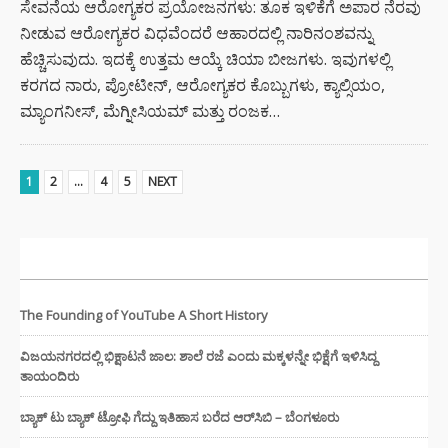
ಸೇವನೆಯ ಆರೋಗ್ಯಕರ ಪ್ರಯೋಜನಗಳು: ತೂಕ ಇಳಿಕೆಗೆ ಅಪಾರ ನೆರವು
ನೀಡುವ ಆರೋಗ್ಯಕರ ವಿಧವೆಂದರೆ ಆಹಾರದಲ್ಲಿ ನಾರಿನಂಶವನ್ನು
ಹೆಚ್ಚಿಸುವುದು. ಇದಕ್ಕೆ ಉತ್ತಮ ಆಯ್ಕೆ ಚಿಯಾ ಬೀಜಗಳು. ಇವುಗಳಲ್ಲಿ
ಕರಗದ ನಾರು, ಪ್ರೋಟೀನ್, ಆರೋಗ್ಯಕರ ಕೊಬ್ಬುಗಳು, ಕ್ಯಾಲ್ಸಿಯಂ,
ಮ್ಯಾಂಗನೀಸ್, ಮೆಗ್ನೀಸಿಯಮ್ ಮತ್ತು ರಂಜಕ…
1
2
…
4
5
NEXT
ಇತ್ತೀಚಿನ ಸುದ್ದಿಗಳು
The Founding of YouTube A Short History
ವಿಜಯನಗರದಲ್ಲಿ ಭಿಕ್ಷಾಟನೆ ಜಾಲ: ಶಾಲೆ ರಜೆ ಎಂದು ಮಕ್ಕಳನ್ನೇ ಭಿಕ್ಷೆಗೆ ಇಳಿಸಿದ್ದ
ತಾಯಂದಿರು
ಬ್ಯಾಕ್ ಟು ಬ್ಯಾಕ್ ಟ್ರೋಫಿ ಗೆದ್ದು ಇತಿಹಾಸ ಬರೆದ ಆರ್‌ಸಿಬಿ – ಬೆಂಗಳೂರು