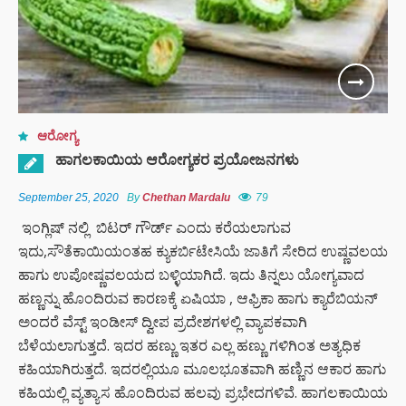
ಆರೋಗ್ಯ
ಹಾಗಲಕಾಯಿಯ ಆರೋಗ್ಯಕರ ಪ್ರಯೋಜನಗಳು
September 25, 2020
By
Chethan Mardalu
79
ಇಂಗ್ಲಿಷ್ ನಲ್ಲಿ ಬಿಟರ್ ಗೌರ್ಡ್ ಎಂದು ಕರೆಯಲಾಗುವ
ಇದು,ಸೌತೆಕಾಯಿಯಂತಹ ಕ್ಯುಕರ್ಬಿಟೇಸಿಯೆ ಜಾತಿಗೆ ಸೇರಿದ ಉಷ್ಣವಲಯ
ಹಾಗು ಉಪೋಷ್ಣವಲಯದ ಬಳ್ಳಿಯಾಗಿದೆ. ಇದು ತಿನ್ನಲು ಯೋಗ್ಯವಾದ
ಹಣ್ಣನ್ನು ಹೊಂದಿರುವ ಕಾರಣಕ್ಕೆ ಏಷಿಯಾ , ಆಫ್ರಿಕಾ ಹಾಗು ಕ್ಯಾರೆಬಿಯನ್
ಅಂದರೆ ವೆಸ್ಟ್ ಇಂಡೀಸ್ ದ್ವೀಪ ಪ್ರದೇಶಗಳಲ್ಲಿ ವ್ಯಾಪಕವಾಗಿ
ಬೆಳೆಯಲಾಗುತ್ತದೆ. ಇದರ ಹಣ್ಣು ಇತರ ಎಲ್ಲ ಹಣ್ಣು ಗಳಿಗಿಂತ ಅತ್ಯಧಿಕ
ಕಹಿಯಾಗಿರುತ್ತದೆ. ಇದರಲ್ಲಿಯೂ ಮೂಲಭೂತವಾಗಿ ಹಣ್ಣಿನ ಆಕಾರ ಹಾಗು
ಕಹಿಯಲ್ಲಿ ವ್ಯತ್ಯಾಸ ಹೊಂದಿರುವ ಹಲವು ಪ್ರಭೇದಗಳಿವೆ. ಹಾಗಲಕಾಯಿಯ