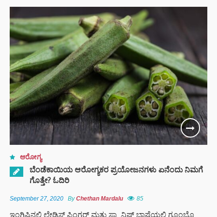
ಆರೋಗ್ಯ
ಬೆಂಡೆಕಾಯಿಯ ಆರೋಗ್ಯಕರ ಪ್ರಯೋಜನಗಳು ಏನೆಂದು ನಿಮಗೆ
ಗೊತ್ತೇ? ಓದಿರಿ
September 27, 2020
By
Chethan Mardalu
85
ಇಂಗ್ಲಿಷಿನಲ್ಲಿ ಲೇಡಿಸ್ ಫಿಂಗರ್ ಮತ್ತು ಸ್ಪ್ಯಾನಿಷ್ ಭಾಷೆಯಲ್ಲಿ ಗೂಂಬೊ