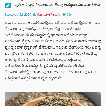
ಪುರಿ ಜಗನ್ನಾಥ ದೇವಾಲಯದ ಕೆಲವು ಆಸಕ್ತಿದಾಯಕ ಸಂಗತಿಗಳು
September 22, 2020
By
Chethan Mardalu
269
ಭಾರತದ ಪೂರ್ವ ಕರಾವಳಿಯಲ್ಲಿರುವ ಒರಿಸ್ಸಾದ ಪುರಿಯಲ್ಲಿರುವ ಜಗನ್ನಾಥ
ದೇವಾಲಯವು ಚಾರ್‌ಧಾಮ ಕ್ಷೇತ್ರಗಳಲ್ಲೊಂದು. ಐತಿಹಾಸಿಕ
ಹಿನ್ನೆಲೆಯಿರುವ ಈ ದೇವಸ್ಥಾನದಲ್ಲಿ ಇಂದಿಗೂ ನಡೆಯುವ ಅಚ್ಚರಿ
ಸಂಗತಿಗಳು ವೈಜ್ಞಾನಿಕ ತಾರ್ಕಿಕತೆಗೂ ನಿಲುಕದ ಸಂಗತಿಗಳಾಗಿದೆ. ಭಾರತವು
ಪ್ರಸಿದ್ಧ ತೀರ್ಥ ಕ್ಷೇತ್ರಗಳಿಗೆ ಹೆಸರುವಾಸಿ. ಇಲ್ಲಿರುವ ದೇವಾಲಯಗಳು ವಿಭಿನ್ನ
ವಾಸ್ತುಶಿಲ್ಪಗಳು, ಕೆತ್ತನೆಗಳು ಹಾಗೂ ಪುರಾಣ ಇತಿಹಾಸಗಳಿಂದ ಕೂಡಿದ್ದು,
ಜನರನ್ನು ತನ್ನೆಡೆಗೆ ಸುಲಭವಾಗಿ ಸೆಳೆದುಕೊಳ್ಳುವ ಶಕ್ತಿಯನ್ನು
ಪಡೆದುಕೊಂಡಿದೆ. ಅದ್ಭುತ ಹಿನ್ನೆಲೆಯನ್ನು ಪಡೆದುಕೊಂಡಿರುವ
ದೇವಾಲಯಗಳಲ್ಲಿ ಒರಿಸ್ಸಾದ ಪುರಿಯ ಜಗನ್ನಾಥ ದೇವಾಲಯವು ಒಂದು.
ವಿಶಿಷ್ಟವಾದ ಹಿನ್ನೆಲೆ ಹಾಗೂ ದೈವ ಶಕ್ತಿಯನ್ನು…