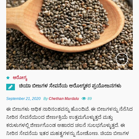
ಆರೋಗ್ಯ
ಚಿಯಾ ಬೀಜಗಳ ಸೇವನೆಯ ಆರೋಗ್ಯಕರ ಪ್ರಯೋಜನಗಳು
September 21, 2020
By
Chethan Mardalu
89
ಈ ಬೀಜಗಳು ಅಧಿಕ ನಾರಿನಂಶವನ್ನು ಹೊಂದಿವೆ. ಈ ಬೀಜಗಳನ್ನು ನೆನೆಸಿದ
ನೀರಿನ ಸೇವನೆಯಿಂದ ಜೀರ್ಣಕ್ರಿಯೆ ಉತ್ತಮಗೊಳ್ಳುತ್ತದೆ ಮತ್ತು
ಕರುಳುಗಳಲ್ಲಿ ಜೀರ್ಣಗೊಂಡ ಆಹಾರದ ಚಲನೆ ಸುಲಭಗೊಳ್ಳುತ್ತದೆ. ಈ
ನೀರಿನ ಸೇವನೆಯ ಇತರ ಮಹತ್ವಗಳನ್ನು ನೋಡೋಣ. ಚಿಯಾ ಬೀಜಗಳ