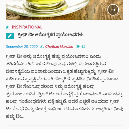
INSPIRATIONAL
ಗ್ರೀನ್ ಟೀ ಆರೋಗ್ಯಕರ ಪ್ರಯೋಜನಗಳು
September 28, 2020
By
Chethan Mardalu
45
ಗ್ರೀನ್ ಟೀ ಅನ್ನು ಆರೋಗ್ಯಕ್ಕೆ ಹೆಚ್ಚು ಪ್ರಯೋಜನಕಾರಿ ಎಂದು
ಪರಿಗಣಿಸಲಾಗಿದೆ. ಕಳೆದ ಕೆಲವು ವರ್ಷಗಳಲ್ಲಿ, ಬದಲಾಗುತ್ತಿರುವ
ಜೀವನಶೈಲಿಯ ಪರಿಣಾಮದಿಂದಾಗಿ ಒತ್ತಡ ಹೆಚ್ಚಾಗುತ್ತಿದ್ದು, ಗ್ರೀನ್ ಟೀ
ಕುಡಿಯುವ ಪ್ರವೃತ್ತಿ ವೇಗವಾಗಿ ಹೆಚ್ಚಾಗಿದೆ. ಪ್ರತಿದಿನ ನಿಗದಿತ ಪ್ರಮಾಣದ
ಗ್ರೀನ್ ಟೀ ಸೇವಿಸುವುದರಿಂದ ನಿಮ್ಮ ಆರೋಗ್ಯಕ್ಕೆ ಹಲವು
ಪ್ರಯೋಜನಗಳಿವೆ. ಗ್ರೀನ್ ಟೀ ಆರೋಗ್ಯಕ್ಕೆ ಪ್ರಯೋಜನಕಾರಿ ಎಂಬುದನ್ನು
ಹಲವು ಸಂಶೋಧನೆಗಳು ಪತ್ತೆ ಹಚ್ಚಿವೆ. ಆದರೆ ಎಚ್ಚರ! ಅತಿಯಾದ ಗ್ರೀನ್
ಟೀ ಸೇವನೆ ನಿಮ್ಮ ದೇಹಕ್ಕೆ ಹಾನಿ ಉಂಟುಮಾಡಬಹುದು. ಆದ್ದರಿಂದ ನೀವು
ಹೆಚ್ಚು ಟೀ…