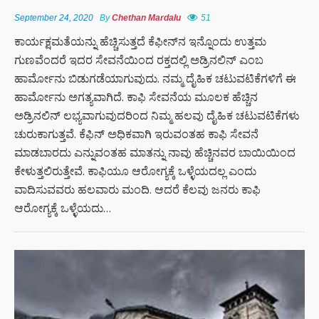
September 24, 2020
By
Chethan Mardalu
51
ಕಾರ್ಯಕ್ಷಮತೆಯನ್ನು ಹೆಚ್ಚಿಸುತ್ತದೆ ಕೆಫೀನ್‌ನ ಇನ್ನೊಂದು ಉತ್ತಮ
ಗುಣವೆಂದರೆ ಇದರ ಸೇವನೆಯಿಂದ ರಕ್ತದಲ್ಲಿ ಅಡ್ರಿನಲಿನ್ ಎಂಬ
ಹಾರ್ಮೋನು ಬಿಡುಗಡೆಯಾಗುವುದು. ನಮ್ಮ ದೈಹಿಕ ಚಟುವಟಿಕೆಗಳಿಗೆ ಈ
ಹಾರ್ಮೋನು ಅಗತ್ಯವಾಗಿದೆ. ಕಾಫಿ ಸೇವನೆಯ ಮೂಲಕ ಹೆಚ್ಚಿನ
ಅಡ್ರಿನಲಿನ್ ಲಭ್ಯವಾಗುವುದರಿಂದ ನಿಮ್ಮ ಹಲವು ದೈಹಿಕ ಚಟುವಟಿಕೆಗಳು
ಚುರುಕಾಗುತ್ತವೆ. ಕೆಫಿನ್ ಅಧಿಕವಾಗಿ ಇರುವಂತಹ ಕಾಫಿ ಸೇವನೆ
ಮಾಡಬಾರದು ಎನ್ನುವಂತಹ ಮಾತನ್ನು ನಾವು ಹೆಚ್ಚಿನವರ ಬಾಯಿಯಿಂದ
ಕೇಳುತ್ತಲಿರುತ್ತೇವೆ. ಕಾಫಿಯೂ ಆರೋಗ್ಯಕ್ಕೆ ಒಳ್ಳೆಯದಲ್ಲ ಎಂದು
ವಾದಿಸುವವರು ಹಲವಾರು ಮಂದಿ. ಆದರೆ ಕೆಲವು ಜನರು ಕಾಫಿ
ಆರೋಗ್ಯಕ್ಕೆ ಒಳ್ಳೆಯದು…