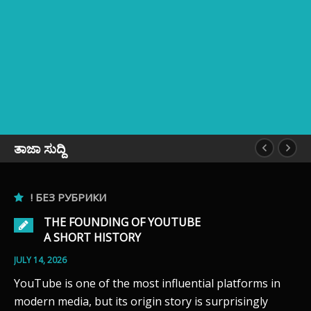
ತಾಜಾ ಸುದ್ದಿ
NG OF YOUTUBE
TORY
he most influential platforms in
s origin story is surprisingly