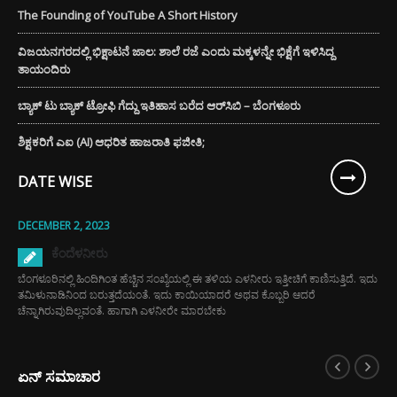
The Founding of YouTube A Short History
ವಿಜಯನಗರದಲ್ಲಿ ಭಿಕ್ಷಾಟನೆ ಜಾಲ: ಶಾಲೆ ರಜೆ ಎಂದು ಮಕ್ಕಳನ್ನೇ ಭಿಕ್ಷೆಗೆ ಇಳಿಸಿದ್ದ
ತಾಯಂದಿರು
ಬ್ಯಾಕ್ ಟು ಬ್ಯಾಕ್ ಟ್ರೋಫಿ ಗೆದ್ದು ಇತಿಹಾಸ ಬರೆದ ಆರ್‌ಸಿಬಿ – ಬೆಂಗಳೂರು
ಶಿಕ್ಷಕರಿಗೆ ಎಐ (AI) ಆಧರಿತ ಹಾಜರಾತಿ ಫಜೀತಿ;
DATE WISE
DECEMBER 2, 2023
ಕೆಂದೆಳನೀರು
ಬೆಂಗಳೂರಿನಲ್ಲಿ ಹಿಂದಿಗಿಂತ ಹೆಚ್ಚಿನ ಸಂಖ್ಯೆಯಲ್ಲಿ ಈ ತಳಿಯ ಎಳನೀರು ಇತ್ತೀಚಿಗೆ ಕಾಣಿಸುತ್ತಿದೆ. ಇದು
ತಮಿಳುನಾಡಿನಿಂದ ಬರುತ್ತದೆಯಂತೆ. ಇದು ಕಾಯಿಯಾದರೆ ಅಥವ ಕೊಬ್ಬರಿ ಆದರೆ
ಚೆನ್ನಾಗಿರುವುದಿಲ್ಲವಂತೆ. ಹಾಗಾಗಿ ಎಳನೀರೇ ಮಾರಬೇಕು
ಏನ್ ಸಮಾಚಾರ