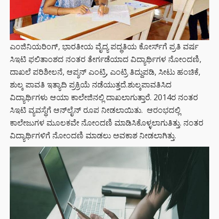
ಎಂಜಿನಿಯರಿಂಗ್‌, ಭಾರತೀಯ ವೈದ್ಯ ಪದ್ಧತಿಯ ಕೋರ್ಸ್‌ಗೆ ಪ್ರತಿ ವರ್ಷ
ಸಿಇಟಿ ಫ‌ಲಿತಾಂಶದ ನಂತರ ತೇರ್ಗಡೆಯಾದ ವಿದ್ಯಾರ್ಥಿಗಳ ನೋಂದಣಿ,
ದಾಖಲೆ ಪರಿಶೀಲನೆ, ಆಪ್ಶನ್‌ ಎಂಟ್ರಿ, ಎಂಟ್ರಿ ತಿದ್ದುಪಡಿ, ಸೀಟು ಹಂಚಿಕೆ,
ಶುಲ್ಕ ಪಾವತಿ ಇತ್ಯಾದಿ ಪ್ರಕ್ರಿಯೆ ನಡೆಯುತ್ತದೆ.ಶುಲ್ಕಪಾವತಿಸಿದ
ವಿದ್ಯಾರ್ಥಿಗಳು ಆಯಾ ಕಾಲೇಜಿನಲ್ಲಿ ದಾಖಲಾಗುತ್ತಾರೆ. 2014ರ ನಂತರ
ಸಿಇಟಿ ವ್ಯವಸ್ಥೆಗೆ ಆನ್‌ಲೈನ್‌ ರೂಪ ನೀಡಲಾಯಿತು. ಆರಂಭದಲ್ಲಿ
ಕಾಲೇಜುಗಳ ಮೂಲಕವೇ ನೋಂದಣಿ ಮಾಡಿಸಿಕೊಳ್ಳಲಾಗುತಿತ್ತು. ನಂತರ
ವಿದ್ಯಾರ್ಥಿಗಳಿಗೆ ನೋಂದಣಿ ಮಾಡಲು ಅವಕಾಶ ನೀಡಲಾಗಿತ್ತು.