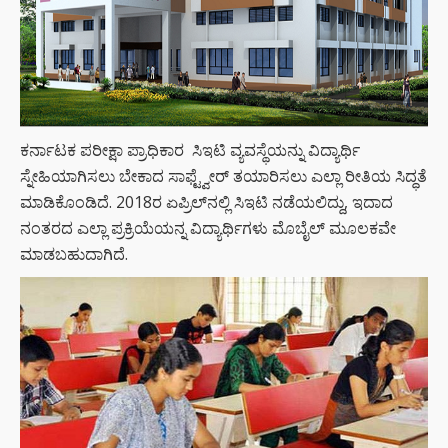
ಕರ್ನಾಟಕ ಪರೀಕ್ಷಾ ಪ್ರಾಧಿಕಾರ ಸಿಇಟಿ ವ್ಯವಸ್ಥೆಯನ್ನು ವಿದ್ಯಾರ್ಥಿ
ಸ್ನೇಹಿಯಾಗಿಸಲು ಬೇಕಾದ ಸಾಫ್ಟ್ವೇರ್‌ ತಯಾರಿಸಲು ಎಲ್ಲಾ ರೀತಿಯ ಸಿದ್ಧತೆ
ಮಾಡಿಕೊಂಡಿದೆ. 2018ರ ಏಪ್ರಿಲ್‌ನಲ್ಲಿ ಸಿಇಟಿ ನಡೆಯಲಿದ್ದು, ಇದಾದ
ನಂತರದ ಎಲ್ಲಾ ಪ್ರಕ್ರಿಯೆಯನ್ನ ವಿದ್ಯಾರ್ಥಿಗಳು ಮೊಬೈಲ್‌ ಮೂಲಕವೇ
ಮಾಡಬಹುದಾಗಿದೆ.