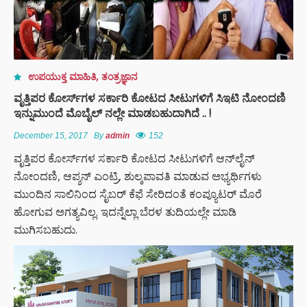
ಉಪಯುಕ್ತ ಮಾಹಿತಿ
,
ತಂತ್ರಜ್ಞಾನ
ವೃತ್ತಿಪರ ಕೋರ್ಸ್‌ಗಳ ಸರ್ಕಾರಿ ಕೋಟದ ಸೀಟುಗಳಿಗೆ ಸಿಇಟಿ ನೋಂದಣಿ
ಇನ್ನುಮುಂದೆ ಮೊಬೈಲ್ ನಲ್ಲೇ ಮಾಡಬಹುದಾಗಿದೆ .. !
December 15, 2017
By
admin
152
ವೃತ್ತಿಪರ ಕೋರ್ಸ್‌ಗಳ ಸರ್ಕಾರಿ ಕೋಟದ ಸೀಟುಗಳಿಗೆ ಆನ್‌ಲೈನ್‌
ನೋಂದಣಿ, ಆಪ್ಶನ್‌ ಎಂಟ್ರಿ, ಶುಲ್ಕಪಾವತಿ ಮಾಡುವ ಅಭ್ಯರ್ಥಿಗಳು
ಮುಂದಿನ ಸಾಲಿನಿಂದ ಸೈಬರ್‌ ಕೆಫೆ ಸೇರಿದಂತೆ ಕಂಪ್ಯೂಟರ್‌ ಮೊರೆ
ಹೋಗುವ ಅಗತ್ಯವಿಲ್ಲ. ಇದನ್ನೆಲ್ಲಾ ಬೆರಳ ತುದಿಯಲ್ಲೇ ಮಾಡಿ
ಮುಗಿಸಬಹುದು.