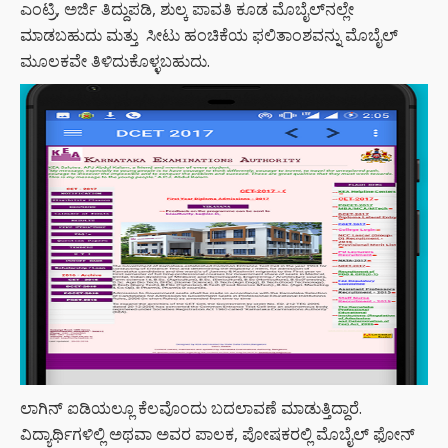
ಎಂಟ್ರಿ, ಅರ್ಜಿ ತಿದ್ದುಪಡಿ, ಶುಲ್ಕ ಪಾವತಿ ಕೂಡ ಮೊಬೈಲ್‌ನಲ್ಲೇ
ಮಾಡಬಹುದು ಮತ್ತು ಸೀಟು ಹಂಚಿಕೆಯ ಫ‌ಲಿತಾಂಶವನ್ನು ಮೊಬೈಲ್‌
ಮೂಲಕವೇ ತಿಳಿದುಕೊಳ್ಳಬಹುದು.
ಲಾಗಿನ್‌ ಐಡಿಯಲ್ಲೂ ಕೆಲವೊಂದು ಬದಲಾವಣೆ ಮಾಡುತ್ತಿದ್ದಾರೆ.
ವಿದ್ಯಾರ್ಥಿಗಳಿಲ್ಲಿ ಅಥವಾ ಅವರ ಪಾಲಕ, ಪೋಷಕರಲ್ಲಿ ಮೊಬೈಲ್‌ ಫೋನ್‌