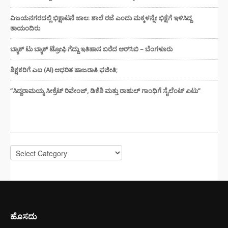
ವಿಜಯನಗರದಲ್ಲಿ ಭಿಕ್ಷಾಟನೆ ಜಾಲ: ಶಾಲೆ ರಜೆ ಎಂದು ಮಕ್ಕಳನ್ನೇ ಭಿಕ್ಷೆಗೆ ಇಳಿಸಿದ್ದ
ತಾಯಂದಿರು
ಬ್ಯಾಕ್ ಟು ಬ್ಯಾಕ್ ಟ್ರೋಫಿ ಗೆದ್ದು ಇತಿಹಾಸ ಬರೆದ ಆರ್‌ಸಿಬಿ – ಬೆಂಗಳೂರು
ಶಿಕ್ಷಕರಿಗೆ ಎಐ (AI) ಆಧರಿತ ಹಾಜರಾತಿ ಫಜೀತಿ;
“ಸಿದ್ದರಾಮಯ್ಯ ಸೀಕ್ರೆಟ್ ರಿವೇಂಜ್‌, ಡಿಕೆಶಿ ಮತ್ತು ರಾಹುಲ್‌ ಗಾಂಧಿಗೆ ಸೈಲೆಂಟ್ ಏಟು”
CATEGORIES
Categories
ಹೊಸದು