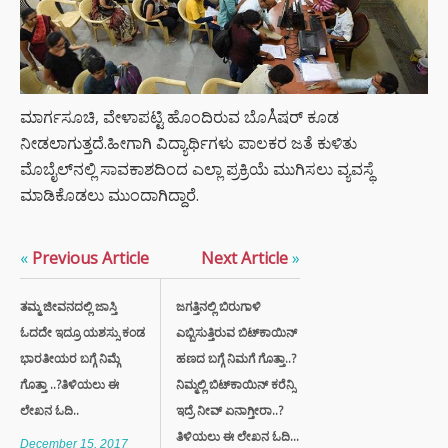
ಮಾರ್ಗಸೂಚಿ, ವೇಳಾಪಟ್ಟಿ ಹೊಂದಿರುವ ಬೊÅಷರ್‌ ಕೂಡ
ನೀಡಲಾಗುತ್ತದೆ.ಹೀಗಾಗಿ ವಿದ್ಯಾರ್ಥಿಗಳು ಪಾಲಕರ ಜತೆ ಕುಳಿತು
ಮೊಬೈಲ್‌ನಲ್ಲಿ ಸಾವಕಾಶದಿಂದ ಎಲ್ಲಾ ಪ್ರಕ್ರಿಯೆ ಮುಗಿಸಲು ವ್ಯವಸ್ಥೆ
ಮಾಡಿಕೊಡಲು ಮುಂದಾಗಿದ್ದಾರೆ.
«
Previous Article
Next Article
»
ತಮ್ಮ ಜೀವನದಲ್ಲಿ ಜಾಸ್ತಿ
ಜಗತ್ತಿನಲ್ಲಿ ಬಿರುಗಾಳಿ
ಓದದೇ ಇದ್ರೂ ಯಶಸ್ಸು ಕಂಡ
ಎಬ್ಬಿಸುತ್ತಿರುವ ಬಿಟ್‌ಕಾಯಿನ್‌
ಭಾರತೀಯರ ಬಗ್ಗೆ ನಿಮ್ಗೆ
ಹಣದ ಬಗ್ಗೆ ನಿಮಗೆ ಗೊತ್ತಾ..?
ಗೊತ್ತಾ ..?ತಿಳಿಯಲು ಈ
ನಿಮ್ಮಲ್ಲಿ ಬಿಟ್‌ಕಾಯಿನ್‌ ಕರೆನ್ಸಿ
ಲೇಖನ ಓದಿ..
ಇದ್ರೆ ನೀವ್ ಏನಾಗ್ತೀರಾ..?
ತಿಳಿಯಲು ಈ ಲೇಖನ ಓದಿ...
December 15, 2017