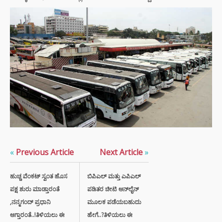
«
Previous Article
Next Article
»
ಹುಚ್ಚ ವೆಂಕಟ್ ಸ್ವಂತ ಹೊಸ
ಬಿಪಿಎಲ್ ಮತ್ತು ಎಪಿಎಲ್
ಪಕ್ಷ ಶುರು ಮಾಡ್ತಾರಂತೆ
ಪಡಿತರ ಚೀಟಿ ಆನ್‌ಲೈನ್
,ನನ್ಮಗಂದ್ ಪ್ರಧಾನಿ
ಮೂಲಕ ಪಡೆಯಬಹುದು
ಆಗ್ತಾರಂತೆ..!ತಿಳಿಯಲು ಈ
ಹೇಗೆ..?ತಿಳಿಯಲು ಈ