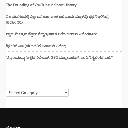
The Founding of YouTube A Short History
ವಿಜಯನಗರದಲ್ಲಿ ಭಿಕ್ಷಾಟನೆ ಜಾಲ: ಶಾಲೆ ರಜೆ ಎಂದು ಮಕ್ಕಳನ್ನೇ ಭಿಕ್ಷೆಗೆ ಇಳಿಸಿದ್ದ
ತಾಯಂದಿರು
ಬ್ಯಾಕ್ ಟು ಬ್ಯಾಕ್ ಟ್ರೋಫಿ ಗೆದ್ದು ಇತಿಹಾಸ ಬರೆದ ಆರ್‌ಸಿಬಿ – ಬೆಂಗಳೂರು
ಶಿಕ್ಷಕರಿಗೆ ಎಐ (AI) ಆಧರಿತ ಹಾಜರಾತಿ ಫಜೀತಿ;
“ಸಿದ್ದರಾಮಯ್ಯ ಸೀಕ್ರೆಟ್ ರಿವೇಂಜ್‌, ಡಿಕೆಶಿ ಮತ್ತು ರಾಹುಲ್‌ ಗಾಂಧಿಗೆ ಸೈಲೆಂಟ್ ಏಟು”
CATEGORIES
Categories
ಹೊಸದು