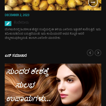
DECEMBER 2, 2023
ಕೆಂದೆಳನೀರು
ಬೆಂಗಳೂರಿನಲ್ಲಿ ಹಿಂದಿಗಿಂತ ಹೆಚ್ಚಿನ ಸಂಖ್ಯೆಯಲ್ಲಿ ಈ ತಳಿಯ ಎಳನೀರು ಇತ್ತೀಚಿಗೆ ಕಾಣಿಸುತ್ತಿದೆ. ಇದು
ತಮಿಳುನಾಡಿನಿಂದ ಬರುತ್ತದೆಯಂತೆ. ಇದು ಕಾಯಿಯಾದರೆ ಅಥವ ಕೊಬ್ಬರಿ ಆದರೆ
ಚೆನ್ನಾಗಿರುವುದಿಲ್ಲವಂತೆ. ಹಾಗಾಗಿ ಎಳನೀರೇ ಮಾರಬೇಕು
ಏನ್ ಸಮಾಚಾರ