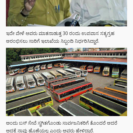
ಇದೇ ವೇಳೆ ಅವರು ಮಾತನಾಡುತ್ತ 30 ರಂದು ಉಪವಾಸ ಸತ್ಯಗ್ರಹ
ಆರಂಭಿಸಲು ಸಾರಿಗೆ ಇಲಾಖೆಯ ಸಿಬ್ಬಂದಿ ನಿರ್ಧರಿಸಿದ್ದಾರೆ.
ಅಂದು ಬಸ್ ಸೇವೆ ಸ್ಥಗಿತಗೊಂಡು ಸಾರ್ವಜನಿಕರಿಗೆ ತೊಂದರೆ ಆದರೆ
ಅದಕ್ಕೆ ನಾವು ಹೊಣೆಯಲ್ಲ ಎಂದು ಅವರು ಹೇಳಿದ್ದಾರೆ.