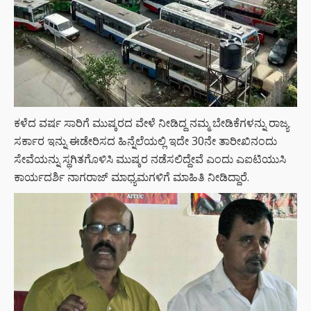
ಕಳೆದ ವರ್ಷ ಸಾರಿಗೆ ಮುಷ್ಕರದ ವೇಳೆ ನೀಡಿದ್ದ ನಮ್ಮ ಬೇಡಿಕೆಗಳನ್ನು ರಾಜ್ಯ
ಸರ್ಕಾರ ಇನ್ನು ಈಡೇರಿಸದ ಹಿನ್ನೆಲೆಯಲ್ಲಿ ಇದೇ 30ನೇ ತಾರೀಖಿನಂದು
ಸೇವೆಯನ್ನು ಸ್ಥಗಿತಗೊಳಿಸಿ ಮುಷ್ಕರ ನಡೆಸಲಿದ್ದೇವೆ ಎಂದು ಎಐಟಿಯುಸಿ
ಕಾರ್ಯದರ್ಶಿ ನಾಗರಾಜ್ ಮಾಧ್ಯಮಗಳಿಗೆ ಮಾಹಿತಿ ನೀಡಿದ್ದಾರೆ.