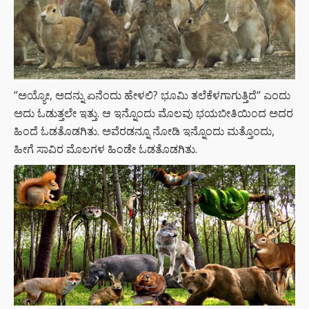
‘’ಅಯ್ಯೋ, ಅದನ್ನು ಏನೆಂದು ಹೇಳಲಿ? ಭೂಮಿ ತಲೆಕೆಳಗಾಗುತ್ತಿದೆ‘’ ಎಂದು
ಅದು ಓಡುತ್ತಲೇ ಇತ್ತು. ಆ ಇನ್ನೊಂದು ಮೊಲವು ಭಯಬೀತಿಯಿಂದ ಅದರ
ಹಿಂದೆ ಓಡತೊಡಗಿತು. ಅವೆರಡನ್ನೂ ನೋಡಿ ಇನ್ನೊಂದು ಮತ್ತೊಂದು,
ಹೀಗೆ ಸಾವಿರ ಮೊಲಗಳ ಹಿಂಡೇ ಓಡತೊಡಗಿತು.