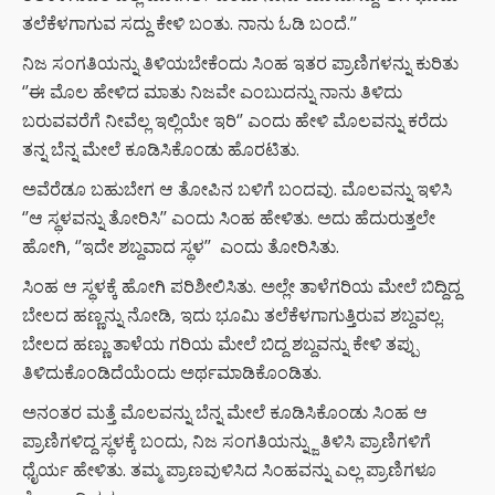
ತಲೆಕೆಳಗಾಗುವ ಸದ್ದು ಕೇಳಿ ಬಂತು. ನಾನು ಓಡಿ ಬಂದೆ.’’
ನಿಜ ಸಂಗತಿಯನ್ನು ತಿಳಿಯಬೇಕೆಂದು ಸಿಂಹ ಇತರ ಪ್ರಾಣಿಗಳನ್ನು ಕುರಿತು
‘’ಈ ಮೊಲ ಹೇಳಿದ ಮಾತು ನಿಜವೇ ಎಂಬುದನ್ನು ನಾನು ತಿಳಿದು
ಬರುವವರೆಗೆ ನೀವೆಲ್ಲ ಇಲ್ಲಿಯೇ ಇರಿ‘’ ಎಂದು ಹೇಳಿ ಮೊಲವನ್ನು ಕರೆದು
ತನ್ನ ಬೆನ್ನ ಮೇಲೆ ಕೂಡಿಸಿಕೊಂಡು ಹೊರಟಿತು.
ಅವೆರೆಡೂ ಬಹುಬೇಗ ಆ ತೋಪಿನ ಬಳಿಗೆ ಬಂದವು. ಮೊಲವನ್ನು ಇಳಿಸಿ
‘’ಆ ಸ್ಥಳವನ್ನು ತೋರಿಸಿ’’ ಎಂದು ಸಿಂಹ ಹೇಳಿತು. ಅದು ಹೆದುರುತ್ತಲೇ
ಹೋಗಿ, ‘’ಇದೇ ಶಬ್ದವಾದ ಸ್ಥಳ’’ ಎಂದು ತೋರಿಸಿತು.
ಸಿಂಹ ಆ ಸ್ಥಳಕ್ಕೆ ಹೋಗಿ ಪರಿಶೀಲಿಸಿತು. ಅಲ್ಲೇ ತಾಳೆಗರಿಯ ಮೇಲೆ ಬಿದ್ದಿದ್ದ
ಬೇಲದ ಹಣ್ಣನ್ನು ನೋಡಿ, ಇದು ಭೂಮಿ ತಲೆಕೆಳಗಾಗುತ್ತಿರುವ ಶಬ್ದವಲ್ಲ.
ಬೇಲದ ಹಣ್ಣು ತಾಳೆಯ ಗರಿಯ ಮೇಲೆ ಬಿದ್ದ ಶಬ್ದವನ್ನು ಕೇಳಿ ತಪ್ಪು
ತಿಳಿದುಕೊಂಡಿದೆಯೆಂದು ಅರ್ಥಮಾಡಿಕೊಂಡಿತು.
ಅನಂತರ ಮತ್ತೆ ಮೊಲವನ್ನು ಬೆನ್ನ ಮೇಲೆ ಕೂಡಿಸಿಕೊಂಡು ಸಿಂಹ ಆ
ಪ್ರಾಣಿಗಳಿದ್ದ ಸ್ಥಳಕ್ಕೆ ಬಂದು, ನಿಜ ಸಂಗತಿಯನ್ನ್ಜು ತಿಳಿಸಿ ಪ್ರಾಣಿಗಳಿಗೆ
ಧೈರ್ಯ ಹೇಳಿತು. ತಮ್ಮ ಪ್ರಾಣವುಳಿಸಿದ ಸಿಂಹವನ್ನು ಎಲ್ಲ ಪ್ರಾಣಿಗಳೂ