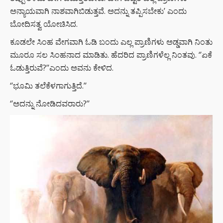
ಅನ್ಯಾಯವಾಗಿ ನಾಶವಾಗಿಬಿಡುತ್ತವೆ. ಅದನ್ನು ತಪ್ಪಿಸಬೇಕು’ ಎಂದು
ಬೋದಿಸತ್ವ ಯೋಚಿಸಿದ.
ಕೂಡಲೇ ಸಿಂಹ ವೇಗವಾಗಿ ಓಡಿ ಬಂದು ಎಲ್ಲ ಪ್ರಾಣಿಗಳು ಅಡ್ಡವಾಗಿ ನಿಂತು
ಮೂರೂ ಸಲ ಸಿಂಹನಾದ ಮಾಡಿತು. ಹೆದರಿದ ಪ್ರಾಣಿಗಳೆಲ್ಲ ನಿಂತವು. ‘’ಏಕೆ
ಓಡುತ್ತಿರುವೆ?’’ಎಂದು ಅವನು ಕೇಳಿದ.
‘’ಭೂಮಿ ತಲೆಕೆಳಗಾಗುತ್ತಿದೆ.’’
‘’ಅದನ್ನು ನೋಡಿದವರಾರು?’’