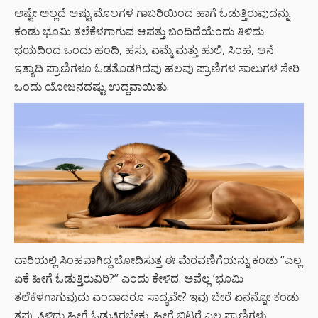
ಅಷ್ಟೇ ಅಲ್ಲದೆ ಅಷ್ಟು ಮೊಲಗಳ ಗಾಬರಿಯಿಂದ ಹಾಗೆ ಓಡುತ್ತಿರುವುದನ್ನು
ಕಂಡು ಭೂಮಿ ತಲೆಕೆಳಗಾಗುವ ಆಪತ್ತು ಬಂದಿದೆಯೆಂದು ತಿಳಿದು
ಭಯದಿಂದ ಒಂದು ಹಂದಿ, ಹಸು, ಎಮ್ಮೆ ಮತ್ತು ಹುಲಿ, ಸಿಂಹ, ಆನೆ
ಇತ್ಯಾದಿ ಪ್ರಾಣಿಗಳೂ ಓಡತೊಡಗಿದವು ಹಲವು ಪ್ರಾಣಿಗಳ ಸಾಲುಗಳ ಸೇರಿ
ಒಂದು ಯೋಜನದಷ್ಟು ಉದ್ದವಾಯಿತು.
ದಾರಿಯಲ್ಲಿ ಸಿಂಹವಾಗಿದ್ದ ಬೋದಿಸುತ್ತ ಈ ಮೆರವಣಿಗೆಯನ್ನು ಕಂಡು ‘’ಎಲ್ಲ
ಏಕೆ ಹೀಗೆ ಓಡುತ್ತಿರುವಿರಿ?’’ ಎಂದು ಕೇಳಿದ. ಅವೆಲ್ಲ ‘ಭೂಮಿ
ತಲೆಕೆಳಗಾಗುವುದು ಎಂದಾದರೂ ಸಾದ್ಯವೇ? ಇವು ಬೇರೆ ಏನನ್ನೋ ಕಂಡು
ತಪ್ಪು ತಿಳಿದು ಹೀಗೆ ಓಡುತ್ತಿರಬೇಕು. ಹೀಗೆ ಬಿಟ್ಟರೆ ಎಲ್ಲ ಪ್ರಾಣಿಗಳು