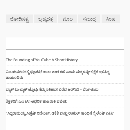
ಬೋದಿಸತ್ವ
ಬ್ರಹ್ಮದತ್ತ
ಮೊಲ
ಸಮುದ್ರ
ಸಿಂಹ
ಇತ್ತೀಚಿನ ಸುದ್ದಿಗಳು
The Founding of YouTube A Short History
ವಿಜಯನಗರದಲ್ಲಿ ಭಿಕ್ಷಾಟನೆ ಜಾಲ: ಶಾಲೆ ರಜೆ ಎಂದು ಮಕ್ಕಳನ್ನೇ ಭಿಕ್ಷೆಗೆ ಇಳಿಸಿದ್ದ
ತಾಯಂದಿರು
ಬ್ಯಾಕ್ ಟು ಬ್ಯಾಕ್ ಟ್ರೋಫಿ ಗೆದ್ದು ಇತಿಹಾಸ ಬರೆದ ಆರ್‌ಸಿಬಿ – ಬೆಂಗಳೂರು
ಶಿಕ್ಷಕರಿಗೆ ಎಐ (AI) ಆಧರಿತ ಹಾಜರಾತಿ ಫಜೀತಿ;
“ಸಿದ್ದರಾಮಯ್ಯ ಸೀಕ್ರೆಟ್ ರಿವೇಂಜ್‌, ಡಿಕೆಶಿ ಮತ್ತು ರಾಹುಲ್‌ ಗಾಂಧಿಗೆ ಸೈಲೆಂಟ್ ಏಟು”
CATEGORIES