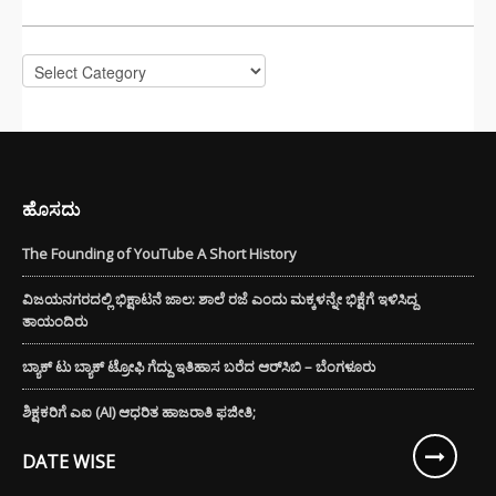
Categories
ಹೊಸದು
The Founding of YouTube A Short History
ವಿಜಯನಗರದಲ್ಲಿ ಭಿಕ್ಷಾಟನೆ ಜಾಲ: ಶಾಲೆ ರಜೆ ಎಂದು ಮಕ್ಕಳನ್ನೇ ಭಿಕ್ಷೆಗೆ ಇಳಿಸಿದ್ದ
ತಾಯಂದಿರು
ಬ್ಯಾಕ್ ಟು ಬ್ಯಾಕ್ ಟ್ರೋಫಿ ಗೆದ್ದು ಇತಿಹಾಸ ಬರೆದ ಆರ್‌ಸಿಬಿ – ಬೆಂಗಳೂರು
ಶಿಕ್ಷಕರಿಗೆ ಎಐ (AI) ಆಧರಿತ ಹಾಜರಾತಿ ಫಜೀತಿ;
DATE WISE