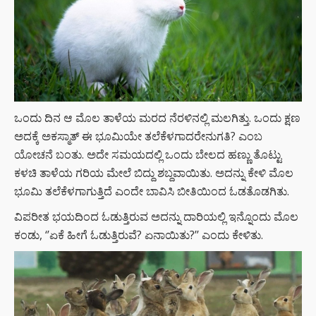
ಒಂದು ದಿನ ಆ ಮೊಲ ತಾಳೆಯ ಮರದ ನೆರಳಿನಲ್ಲಿ ಮಲಗಿತ್ತು. ಒಂದು ಕ್ಷಣ
ಅದಕ್ಕೆ ಅಕಸ್ಮಾತ್ ಈ ಭೂಮಿಯೇ ತಲೆಕೆಳಗಾದರೇನುಗತಿ? ಎಂಬ
ಯೋಚನೆ ಬಂತು. ಅದೇ ಸಮಯದಲ್ಲಿ ಒಂದು ಬೇಲದ ಹಣ್ಣು ತೊಟ್ಟು
ಕಳಚಿ ತಾಳೆಯ ಗರಿಯ ಮೇಲೆ ಬಿದ್ದು ಶಬ್ದವಾಯಿತು. ಅದನ್ನು ಕೇಳಿ ಮೊಲ
ಭೂಮಿ ತಲೆಕೆಳಗಾಗುತ್ತಿದೆ ಎಂದೇ ಬಾವಿಸಿ ಬೀತಿಯಿಂದ ಓಡತೊಡಗಿತು.
ವಿಪರೀತ ಭಯದಿಂದ ಓಡುತ್ತಿರುವ ಅದನ್ನು ದಾರಿಯಲ್ಲಿ ಇನ್ನೊಂದು ಮೊಲ
ಕಂಡು, ‘’ಏಕೆ ಹೀಗೆ ಓಡುತ್ತಿರುವೆ? ಏನಾಯಿತು?’’ ಎಂದು ಕೇಳಿತು.