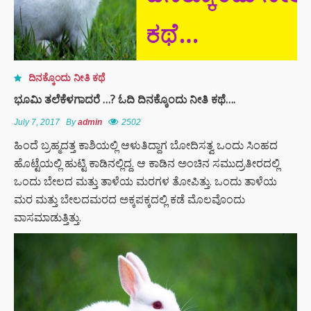
ದಿನಕ್ಕೊಂದು ನೀತಿ ಕಥೆ
ಭೂಮಿ ತಲೆಕೆಳಗಾದರೆ …? ಓದಿ ದಿನಕ್ಕೊಂದು ನೀತಿ ಕಥೆ….
July 7, 2017
By
admin
2502
ಹಿಂದೆ ಬ್ರಹ್ಮದತ್ತ ಕಾಶಿಯಲ್ಲಿ ಆಳುತಿದ್ದಾಗ ಬೋದಿಸತ್ವ ಒಂದು ಸಿಂಹದ
ಹೊಟ್ಟೆಯಲ್ಲಿ ಹುಟ್ಟಿ ಕಾಡಿನಲ್ಲಿದ್ದ. ಆ ಕಾಡಿನ ಅಂಚಿನ ಸಮುದ್ರತೀರದಲ್ಲಿ
ಒಂದು ಬೇಲದ ಮತ್ತು ತಾಳೆಯ ಮರಗಳ ತೋಪಿತ್ತು. ಒಂದು ತಾಳೆಯ
ಮರ ಮತ್ತು ಬೇಲದಮರದ ಅಕ್ಕಪಕ್ಕದಲ್ಲಿ ಕಡೆ ಮೊಲವೊಂದು
ವಾಸಮಾಡುತ್ತಿತ್ತು.