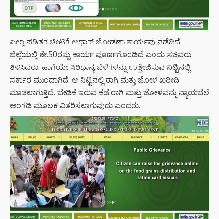
ಎಲ್ಲಾ ಪಡಿತರ ಚೀಟಿಗೆ ಆಧಾರ್ ಜೋಡಣಾ ಕಾರ್ಯವು ನಡೆದಿದೆ.
ಜಿಲ್ಲೆಯಲ್ಲಿ ಶೇ.50ರಷ್ಟು ಕಾರ್ಯ ಪೂರ್ಣಗೊಂಡಿದೆ ಎಂದು ಸಚಿವರು
ತಿಳಿಸಿದರು. ಹಾಗೆಯೇ ಸಿರಿಧಾನ್ಯ ಬೆಳೆಗಳನ್ನು ಉತ್ತೇಜಿಸುವ ನಿಟ್ಟಿನಲ್ಲಿ
ಸರ್ಕಾರ ಮುಂದಾಗಿದೆ. ಆ ನಿಟ್ಟಿನಲ್ಲಿ ರಾಗಿ ಮತ್ತು ಜೋಳ ಖರೀದಿ
ಮಾಡಲಾಗುತ್ತಿದೆ. ಬೇಡಿಕೆ ಇರುವ ಕಡೆ ರಾಗಿ ಮತ್ತು ಜೋಳವನ್ನು ನ್ಯಾಯಬೆಲೆ
ಅಂಗಡಿ ಮೂಲಕ ವಿತರಿಸಲಾಗುವುದು ಎಂದರು.