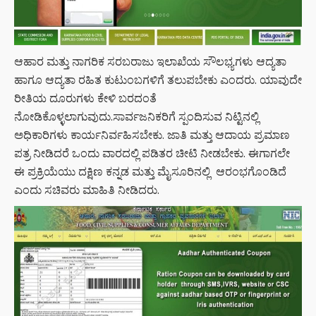
ಆಹಾರ ಮತ್ತು ನಾಗರಿಕ ಸರಬರಾಜು ಇಲಾಖೆಯ ಸೌಲಭ್ಯಗಳು ಆದ್ಯತಾ
ಹಾಗೂ ಆದ್ಯತಾ ರಹಿತ ಕುಟುಂಬಗಳಿಗೆ ತಲುಪಬೇಕು ಎಂದರು. ಯಾವುದೇ
ರೀತಿಯ ದೂರುಗಳು ಕೇಳಿ ಬರದಂತೆ
ನೋಡಿಕೊಳ್ಳಲಾಗುವುದು.ಸಾರ್ವಜನಿಕರಿಗೆ ಸ್ಪಂದಿಸುವ ನಿಟ್ಟಿನಲ್ಲಿ
ಅಧಿಕಾರಿಗಳು ಕಾರ್ಯನಿರ್ವಹಿಸಬೇಕು. ಜಾತಿ ಮತ್ತು ಆದಾಯ ಪ್ರಮಾಣ
ಪತ್ರ ನೀಡಿದರೆ ಒಂದು ವಾರದಲ್ಲಿ ಪಡಿತರ ಚೀಟಿ ನೀಡಬೇಕು. ಈಗಾಗಲೇ
ಈ ಪ್ರಕ್ರಿಯೆಯು ದಕ್ಷಿಣ ಕನ್ನಡ ಮತ್ತು ಮೈಸೂರಿನಲ್ಲಿ ಆರಂಭಗೊಂಡಿದೆ
ಎಂದು ಸಚಿವರು ಮಾಹಿತಿ ನೀಡಿದರು.