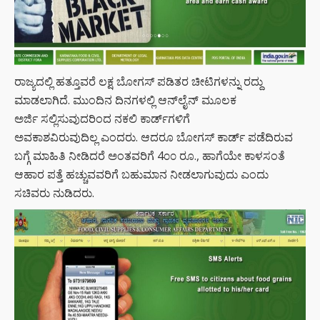
ರಾಜ್ಯದಲ್ಲಿ ಹತ್ತೂವರೆ ಲಕ್ಷ ಬೋಗಸ್ ಪಡಿತರ ಚೀಟಿಗಳನ್ನು ರದ್ದು
ಮಾಡಲಾಗಿದೆ. ಮುಂದಿನ ದಿನಗಳಲ್ಲಿ ಆನ್‌ಲೈನ್ ಮೂಲಕ
ಅರ್ಜಿ ಸಲ್ಲಿಸುವುದರಿಂದ ನಕಲಿ ಕಾರ್ಡ್‌ಗಳಿಗೆ
ಅವಕಾಶವಿರುವುದಿಲ್ಲ ಎಂದರು. ಆದರೂ ಬೋಗಸ್ ಕಾರ್ಡ್ ಪಡೆದಿರುವ
ಬಗ್ಗೆ ಮಾಹಿತಿ ನೀಡಿದರೆ ಅಂತವರಿಗೆ 4೦೦ ರೂ., ಹಾಗೆಯೇ ಕಾಳಸಂತೆ
ಆಹಾರ ಪತ್ತೆ ಹಚ್ಚುವವರಿಗೆ ಬಹುಮಾನ ನೀಡಲಾಗುವುದು ಎಂದು
ಸಚಿವರು ನುಡಿದರು.