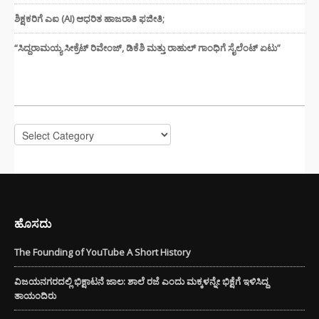
ಶಿಕ್ಷಕರಿಗೆ ಎಐ (AI) ಆಧರಿತ ಹಾಜರಾತಿ ಫಜೀತಿ;
“ಸಿದ್ದರಾಮಯ್ಯ ಸೀಕ್ರೆಟ್ ರಿವೇಂಜ್‌, ಡಿಕೆಶಿ ಮತ್ತು ರಾಹುಲ್‌ ಗಾಂಧಿಗೆ ಸೈಲೆಂಟ್ ಏಟು”
CATEGORIES
Categories
ಹೊಸದು
The Founding of YouTube A Short History
ವಿಜಯನಗರದಲ್ಲಿ ಭಿಕ್ಷಾಟನೆ ಜಾಲ: ಶಾಲೆ ರಜೆ ಎಂದು ಮಕ್ಕಳನ್ನೇ ಭಿಕ್ಷೆಗೆ ಇಳಿಸಿದ್ದ
ತಾಯಂದಿರು