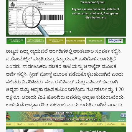
ರಾಜ್ಯದ ಎಲ್ಲಾ ನ್ಯಾಯಬೆಲೆ ಅಂಗಡಿಗಳಲ್ಲಿ ಅಂತರ್ಜಾಲ ಸಂಪರ್ಕ ಕಲ್ಪಿಸಿ,
ಬಯೋಮೆಟ್ರಿಕ್ ಪದ್ಧತಿಯನ್ನು ಕಡ್ಡಾಯವಾಗಿ ಜಾರಿಗೊಳಿಸಲಾಗುತ್ತಿದೆ
ಎಂದರು. ಸಾರ್ವಜನಿಕರು ಪಡಿತರ ಚೀಟಿಯನ್ನು ಆನ್‌ಲೈನ್ ಮೂಲಕ
ಅರ್ಜಿ ಸಲ್ಲಿಸಿ, ಸ್ಪೀಡ್ ಪೋಸ್ಟ್ ಮೂಲಕ ಪಡೆದುಕೊಳ್ಳಬಹುದಾಗಿದೆ ಎಂದು
ಸಚಿವರು ವಿವರಿಸಿದರು. ಸರ್ಕಾರ ಬಿಪಿಎಲ್ ಮತ್ತು ಎಪಿಎಲ್ ಬದಲಾಗಿ
ಆದ್ಯತಾ ಮತ್ತು ಆದ್ಯತಾ ರಹಿತ ಕುಟುಂಬಗಳೆಂದು ಗುರ್ತಿಸಲಾಗಿದ್ದು, 1.20
ಲಕ್ಷ ರೂ. ಆದಾಯ ಮಿತಿ ಹೊಂದಿರು ವವರನ್ನು ಆದ್ಯತಾ ಕುಟುಂಬವೆಂದು,
ಉಳಿದಂತೆ ಆದ್ಯತಾ ರಹಿತ ಕುಟುಂಬ ಎಂದು ಗುರುತಿಸಲಾಗಿದೆ ಎಂದರು.