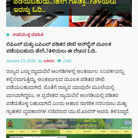
ಉಪಯುಕ್ತ ಮಾಹಿತಿ
ಬಿಪಿಎಲ್ ಮತ್ತು ಎಪಿಎಲ್ ಪಡಿತರ ಚೀಟಿ ಆನ್‌ಲೈನ್ ಮೂಲಕ
ಪಡೆಯಬಹುದು ಹೇಗೆ..?ತಿಳಿಯಲು ಈ ಲೇಖನ ಓದಿ..
January 13, 2018
By
admin
1042
ರಾಜ್ಯದ ಎಲ್ಲಾ ನ್ಯಾಯಬೆಲೆ ಅಂಗಡಿಗಳಲ್ಲಿ ಅಂತರ್ಜಾಲ ಸಂಪರ್ಕವನ್ನು
ಕಲ್ಪಿಸಲಾಗುತ್ತಿದ್ದು, ಅಂತರ್ಜಾಲದ ಮೂಲಕ ಪಡಿತರ ಚೀಟಿ
ಪಡೆಯಬಹುದಾಗಿದೆ. ಜೊತೆಗೆ ರಾಜ್ಯದ ಯಾವುದೇ ಮೂಲೆಯಲ್ಲಿ
ವಾಸವಾಗಿದ್ದರೂ, ಆ ಪ್ರದೇಶದ ನ್ಯಾಯಬೆಲೆ ಅಂಗಡಿಯಲ್ಲಿ ಪಡಿತರ
ಪಡೆದುಕೊಳ್ಳ ಬಹುದಾಗಿದೆ ಎಂದು ಆಹಾರ ನಾಗರಿಕ ಸರಬರಾಜು ಮತ್ತು
ಗ್ರಾಹಕರ ವ್ಯವಹಾರಗಳ ಸಚಿವರಾದ ಯು.ಟಿ.ಖಾದರ್ ಅವರು ತಿಳಿಸಿದ್ದಾರೆ.