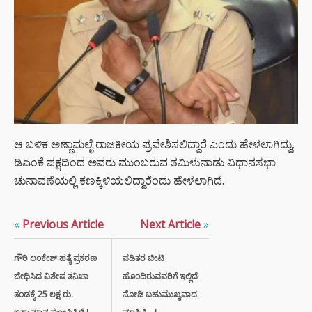
ಆ ಬಳಿಕ ಅಣ್ಣಾಮಲೈ ರಾಜಕೀಯ ಪ್ರವೇಶಿಸಲಿದ್ದಾರೆ ಎಂದು ಹೇಳಲಾಗಿದ್ದು,
ಡಿಎಂಕೆ ಪಕ್ಷದಿಂದ ಅವರು ಮುಂಬರುವ ತಮಿಳುನಾಡು ವಿಧಾನಸಭಾ
ಚುನಾವಣೆಯಲ್ಲಿ ಕಣಕ್ಕಿಳಿಯಲಿದ್ದಾರೆಂದು ಹೇಳಲಾಗಿದೆ.
«
Previous Article
Next Article
»
ಗೌರಿ ಲಂಕೇಶ್ ಹತ್ಯೆ ಪ್ರಕರಣ
ಪಡಿತರ ಚೀಟಿ
ಬೇಧಿಸಿದ ವಿಶೇಷ ತನಿಖಾ
ಹೊಂದಿರುವವರಿಗೆ ಇಲ್ಲಿದೆ
ತಂಡಕ್ಕೆ 25 ಲಕ್ಷ ರು.
ನೋಡಿ ಬಹುಮುಖ್ಯವಾದ