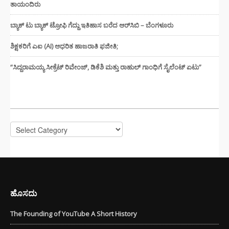
ತಾಯಂದಿರು
ಬ್ಯಾಕ್ ಟು ಬ್ಯಾಕ್ ಟ್ರೋಫಿ ಗೆದ್ದು ಇತಿಹಾಸ ಬರೆದ ಆರ್‌ಸಿಬಿ – ಬೆಂಗಳೂರು
ಶಿಕ್ಷಕರಿಗೆ ಎಐ (AI) ಆಧರಿತ ಹಾಜರಾತಿ ಫಜೀತಿ;
“ಸಿದ್ದರಾಮಯ್ಯ ಸೀಕ್ರೆಟ್ ರಿವೇಂಜ್‌, ಡಿಕೆಶಿ ಮತ್ತು ರಾಹುಲ್‌ ಗಾಂಧಿಗೆ ಸೈಲೆಂಟ್ ಏಟು”
CATEGORIES
Categories
ಹೊಸದು
The Founding of YouTube A Short History