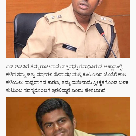
ಐಜಿ-ಡಿಜಿಪಿಗೆ ತಮ್ಮ ರಾಜೀನಾಮೆ ಪತ್ರವನ್ನು ರವಾನಿಸಿರುವ ಅಣ್ಣಾಮಲೈ,
ಕಳೆದ ತಮ್ಮ ಹತ್ತು ವರ್ಷಗಳ ಸೇವಾವಧಿಯಲ್ಲಿ ಕುಟುಂಬದ ಜೊತೆಗೆ ಕಾಲ
ಕಳೆಯಲು ಸಾಧ್ಯವಾಗದ ಕಾರಣ, ತಮ್ಮ ರಾಜೀನಾಮೆ ಸ್ವೀಕೃತಗೊಂಡ ಬಳಿಕ
ಕುಟುಂಬ ಸದಸ್ಯರೊಂದಿಗೆ ಇರಲಿದ್ದಾರೆ ಎಂದು ಹೇಳಲಾಗಿದೆ.