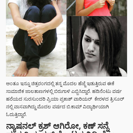
ಅಂತೂ ಇನ್ನೂ ಚಿತ್ರರಂಗದಲ್ಲಿ ತನ್ನ ಮೊದಲ ಹೆಜ್ಜೆ ಇಡುತ್ತಿರುವ ಈಕೆ
ಸಾಮಾಜಿಕ ಜಾಲತಾಣಗಳಲ್ಲಿ ಬಿರುಗಾಳಿ ಎಬ್ಬಿಸಿದ್ದಾರೆ. ಹದಿನೆಂಟು ವರ್ಷ
ಹರೆಯದ ಸುರಸುಂದರಿ ಪ್ರಿಯಾ ಪ್ರಕಾಶ್‌ ವಾರಿಯರ್‌ ಕೇರಳದ ತ್ರಿಸೂರ್
ನಲ್ಲಿ ವಾಸವಾಗಿದ್ದು ಮೊದಲ ವರ್ಷದ ಬಿ.ಕಾಮ್ ವಿದ್ಯಾರ್ಥಿಯಾಗಿ
ಓದುತ್ತಿದ್ದಾರೆ.
ನ್ಯಾಷನಲ್ ಕ್ರಶ್ ಆಗಿರೋ, ಕಣ್ ಸನ್ನೆ