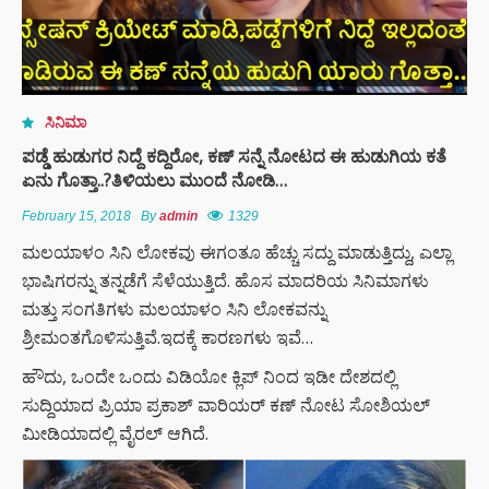
ಸಿನಿಮಾ
ಪಡ್ಡೆ ಹುಡುಗರ ನಿದ್ದೆ ಕದ್ದಿರೋ, ಕಣ್ ಸನ್ನೆ ನೋಟದ ಈ ಹುಡುಗಿಯ ಕತೆ
ಏನು ಗೊತ್ತಾ..?ತಿಳಿಯಲು ಮುಂದೆ ನೋಡಿ…
February 15, 2018
By
admin
1329
ಮಲಯಾಳಂ ಸಿನಿ ಲೋಕವು ಈಗಂತೂ ಹೆಚ್ಚು ಸದ್ದು ಮಾಡುತ್ತಿದ್ದು, ಎಲ್ಲಾ
ಭಾಷಿಗರನ್ನು ತನ್ನಡೆಗೆ ಸೆಳೆಯುತ್ತಿದೆ. ಹೊಸ ಮಾದರಿಯ ಸಿನಿಮಾಗಳು
ಮತ್ತು ಸಂಗತಿಗಳು ಮಲಯಾಳಂ ಸಿನಿ ಲೋಕವನ್ನು
ಶ್ರೀಮಂತಗೊಳಿಸುತ್ತಿವೆ.ಇದಕ್ಕೆ ಕಾರಣಗಳು ಇವೆ…
ಹೌದು, ಒಂದೇ ಒಂದು ವಿಡಿಯೋ ಕ್ಲಿಪ್‌ ನಿಂದ ಇಡೀ ದೇಶದಲ್ಲಿ
ಸುದ್ದಿಯಾದ ಪ್ರಿಯಾ ಪ್ರಕಾಶ್ ವಾರಿಯರ್ ಕಣ್ ನೋಟ ಸೋಶಿಯಲ್
ಮೀಡಿಯಾದಲ್ಲಿ ವೈರಲ್ ಆಗಿದೆ.