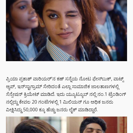
ಪ್ರಿಯಾ ಪ್ರಕಾಶ್‌ ವಾರಿಯರ್‌’ನ ಕಣ್ ಸನ್ನೆಯ ನೋಟ ಫೇಸ್​ಬುಕ್​, ವಾಟ್ಸ್​
ಆ್ಯಪ್​, ಇನ್​ಸ್ಟಾಗ್ರಾಮ್ ಸೇರಿದಂತೆ ಎಲ್ಲಾ ಸಾಮಾಜಿಕ ಜಾಲತಾಣಗಳಲ್ಲಿ
ಸೆನ್ಸೇಷನ್ ಕ್ರಿಯೇಟ್ ಮಾಡಿದೆ. ಇದು ಯ್ಯೂಟ್ಯೂಬ್ ನಲ್ಲಿ ನಂ.1 ಟ್ರೆಂಡಿಂಗ್
ನಲ್ಲಿದ್ದು ಕೇವಲ 20 ಗಂಟೆಗಳಲ್ಲಿ 1 ಮಿಲಿಯನ್ ಗೂ ಅಧಿಕ ಜನರು
ವೀಕ್ಷಿಸಿದ್ದು 50,000 ಕ್ಕೂ ಹೆಚ್ಚು ಜನರು ಲೈಕ್ ಮಾಡಿದ್ದಾರೆ.