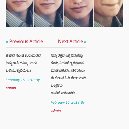
«
Previous Article
Next Article
»
ಹೇಗಿದೆ ನೋಡಿ ಗುರುವಾರದ
ನಿಮ್ಮ ರಕ್ತದ ಬಗ್ಗೆ ನಿಮಗೆಷ್ಟು
ನಿಮ್ಮ ರಾಶಿ ಭವಿಷ್ಯ...ಗುರು
ಗೊತ್ತು..?ಯಾರೆಲ್ಲ ರಕ್ತದಾನ
ಒಲಿಯುತ್ತಾನೆಯೇ..?
ಮಾಡಬಹುದು..?ತಿಳಿಯಲು
ಈ ಲೇಖನ ಓದಿ ಶೇರ್ ಮಾಡಿ
February 15, 2018
By
ಎಲ್ಲರಿಗೂ
admin
ಉಪಯೋಗವಾಗಲಿ...
February 15, 2018
By
admin