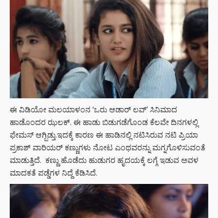
ಈ ವಿಡಿಯೋ ಮಲಯಾಳಂನ ‘ಒರು ಆಡಾರ್ ಲವ್’ ಸಿನಿಮಾದ
ಹಾಡೊಂದರ ಝಲಕ್. ಈ ಹಾಡು ಬಿಡುಗಡೆಗೊಂಡ ಕೆಲವೇ ದಿನಗಳಲ್ಲಿ
ಫೇಮಸ್ ಆಗ್ಬಿಡ್ತು.ಇದಕ್ಕೆ ಕಾರಣ ಈ ಹಾಡಿನಲ್ಲಿ ನಟಿಸಿರುವ ನಟಿ ಪ್ರಿಯಾ
ಪ್ರಕಾಶ್‌ ವಾರಿಯರ್‌ ಕಣ್ಣುಗಳು ನೋಟ ಎಂಥವರನ್ನು ಮಗ್ನಗೊಳಿಸುವಂತೆ
ಮಾಡುತ್ತಿದೆ. ಕಣ್ಣು ಹೊಡೆದು ಹುಡುಗರ ಹೃದಯಕ್ಕೆ ಲಗ್ಗೆ ಇಡುವ ಅವಳ
ಮಾದಕತೆ ಪಡ್ಡೆಗಳ ನಿದ್ದೆ ಕೆಡಿಸಿದೆ.