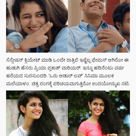
ಸೆನ್ಸೇಷನ್ ಕ್ರಿಯೇಟ್ ಮಾಡಿ ಒಂದೇ ರಾತ್ರಿಲಿ ಇಷ್ಟೆಲ್ಲ ಫೇಮಸ್​ ಆಗಿರೋ ಈ
ಹುಡುಗಿ ಹೆಸರು ಪ್ರಿಯಾ ಪ್ರಕಾಶ್ ವಾರಿಯರ್. ಇನ್ನೂ ಹದಿನೆಂಟು ವರ್ಷ
ಹರೆಯದ ಸುರಸುಂದರಿ. ‘ಒರು ಆಡಾರ್ ಲವ್’ ಸಿನಿಮಾ ಮೂಲಕ
ಮಲೆಯಾಳಂ ಚಿತ್ರ ರಂಗಕ್ಕೆ ಪರಿಚಯವಾಗುತ್ತಿರೋ ಉದಯೋನ್ಮುಖ ನಟಿ.