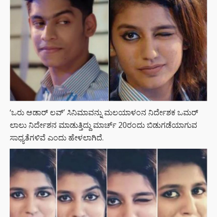
‘ಒರು ಆಡಾರ್ ಲವ್’ ಸಿನಿಮಾವನ್ನು ಮಲಯಾಳಂನ ನಿರ್ದೇಶಕ ಒಮರ್
ಲಾಲು ನಿರ್ದೇಶನ ಮಾಡುತ್ತಿದ್ದು ಮಾರ್ಚ್ 20ರಂದು ಬಿಡುಗಡೆಯಾಗುವ
ಸಾಧ್ಯತೆಗಳಿವೆ ಎಂದು ಹೇಳಲಾಗಿದೆ.