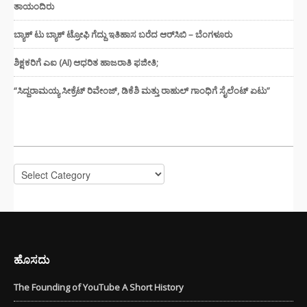
ತಾಯಂದಿರು
ಬ್ಯಾಕ್ ಟು ಬ್ಯಾಕ್ ಟ್ರೋಫಿ ಗೆದ್ದು ಇತಿಹಾಸ ಬರೆದ ಆರ್‌ಸಿಬಿ – ಬೆಂಗಳೂರು
ಶಿಕ್ಷಕರಿಗೆ ಎಐ (AI) ಆಧರಿತ ಹಾಜರಾತಿ ಫಜೀತಿ;
“ಸಿದ್ದರಾಮಯ್ಯ ಸೀಕ್ರೆಟ್ ರಿವೇಂಜ್‌, ಡಿಕೆಶಿ ಮತ್ತು ರಾಹುಲ್‌ ಗಾಂಧಿಗೆ ಸೈಲೆಂಟ್ ಏಟು”
CATEGORIES
Categories
ಹೊಸದು
The Founding of YouTube A Short History