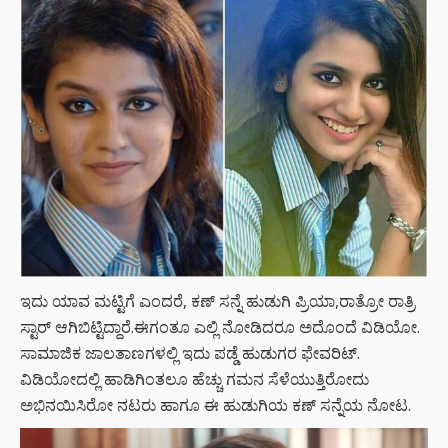
ಇದು ಯಾವ ಮಟ್ಟಿಗೆ ಎಂದರೆ, ಕಣ್ ಸನ್ನೆ ಹುಡುಗಿ ಪ್ರಿಯಾ,ರಾತ್ರೋ ರಾತ್ರಿ
ಸ್ಟಾರ್ ಆಗಿಬಿಟ್ಟಿದ್ದಾರೆ.ಈಗಂತೂ ಎಲ್ಲಿ ನೋಡಿದರೂ ಅದೊಂದೆ ವಿಡಿಯೋ.
ಸಾಮಾಜಿಕ ಜಾಲತಾಣಗಳಲ್ಲಿ ಇದು ಪಡ್ಡೆ ಹುಡುಗರ ಫೇವರಿಟ್.
ವಿಡಿಯೋದಲ್ಲಿ ಹಾಡಿಗಿಂತಲೂ ಹೆಚ್ಚು ಗಮನ ಸೆಳೆಯುತ್ತಿರೋದು
ಅಭಿನಯಿಸಿರೋ ನಟರು ಹಾಗೂ ಈ ಹುಡುಗಿಯ ಕಣ್ ಸನ್ನೆಯ ನೋಟ.