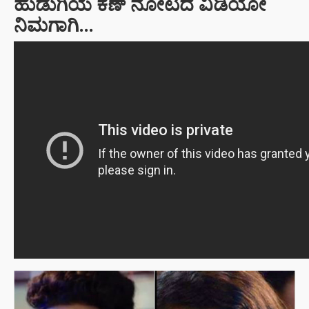
ಹುಡುಗಿಯ ಕಣ್ ನೋಟದ ವಿಡಿಯೋ
ನಿಮಗಾಗಿ…