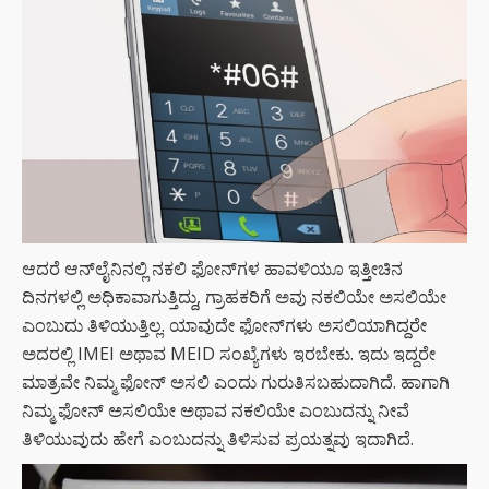
ಆದರೆ ಆನ್‌ಲೈನಿನಲ್ಲಿ ನಕಲಿ ಫೋನ್‌ಗಳ ಹಾವಳಿಯೂ ಇತ್ತೀಚಿನ
ದಿನಗಳಲ್ಲಿ ಅಧಿಕಾವಾಗುತ್ತಿದ್ದು, ಗ್ರಾಹಕರಿಗೆ ಅವು ನಕಲಿಯೇ ಅಸಲಿಯೇ
ಎಂಬುದು ತಿಳಿಯುತ್ತಿಲ್ಲ. ಯಾವುದೇ ಫೋನ್‌ಗಳು ಅಸಲಿಯಾಗಿದ್ದರೇ
ಅದರಲ್ಲಿ IMEI ಅಥಾವ MEID ಸಂಖ್ಯೆಗಳು ಇರಬೇಕು. ಇದು ಇದ್ದರೇ
ಮಾತ್ರವೇ ನಿಮ್ಮ ಫೋನ್ ಅಸಲಿ ಎಂದು ಗುರುತಿಸಬಹುದಾಗಿದೆ. ಹಾಗಾಗಿ
ನಿಮ್ಮ ಫೋನ್ ಅಸಲಿಯೇ ಅಥಾವ ನಕಲಿಯೇ ಎಂಬುದನ್ನು ನೀವೆ
ತಿಳಿಯುವುದು ಹೇಗೆ ಎಂಬುದನ್ನು ತಿಳಿಸುವ ಪ್ರಯತ್ನವು ಇದಾಗಿದೆ.