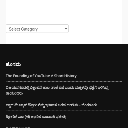
CATEGORIES
Categories
ಹೊಸದು
The Founding of YouTube A Short History
ವಿಜಯನಗರದಲ್ಲಿ ಭಿಕ್ಷಾಟನೆ ಜಾಲ: ಶಾಲೆ ರಜೆ ಎಂದು ಮಕ್ಕಳನ್ನೇ ಭಿಕ್ಷೆಗೆ ಇಳಿಸಿದ್ದ
ತಾಯಂದಿರು
ಬ್ಯಾಕ್ ಟು ಬ್ಯಾಕ್ ಟ್ರೋಫಿ ಗೆದ್ದು ಇತಿಹಾಸ ಬರೆದ ಆರ್‌ಸಿಬಿ – ಬೆಂಗಳೂರು
ಶಿಕ್ಷಕರಿಗೆ ಎಐ (AI) ಆಧರಿತ ಹಾಜರಾತಿ ಫಜೀತಿ;