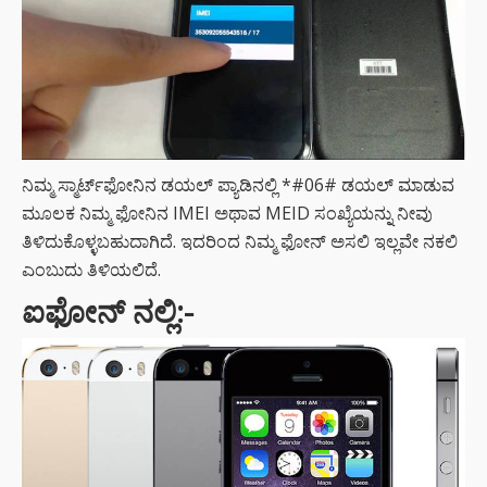
ನಿಮ್ಮ ಸ್ಮಾರ್ಟ್‌ಫೋನಿನ ಡಯಲ್ ಪ್ಯಾಡಿನಲ್ಲಿ *#06# ಡಯಲ್ ಮಾಡುವ
ಮೂಲಕ ನಿಮ್ಮ ಫೋನಿನ IMEI ಅಥಾವ MEID ಸಂಖ್ಯೆಯನ್ನು ನೀವು
ತಿಳಿದುಕೊಳ್ಳಬಹುದಾಗಿದೆ. ಇದರಿಂದ ನಿಮ್ಮ ಫೋನ್ ಅಸಲಿ ಇಲ್ಲವೇ ನಕಲಿ
ಎಂಬುದು ತಿಳಿಯಲಿದೆ.
ಐಫೋನ್ ನಲ್ಲಿ:-