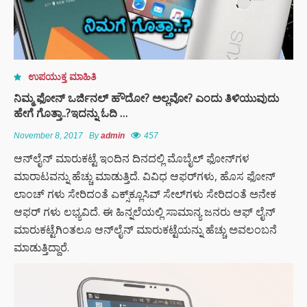
ಉಪಯುಕ್ತ ಮಾಹಿತಿ
ನಿಮ್ಮ ಫೋನ್ ಒರ್ಜಿನಲ್ ಹೌದೋ? ಅಲ್ಲವೋ? ಎಂದು ತಿಳಿಯುವುದು
ಹೇಗೆ ಗೊತ್ತಾ..?ಇದನ್ನು ಓದಿ …
November 8, 2017
By
admin
457
ಆನ್‌ಲೈನ್‌ ಮಾರುಕಟ್ಟೆ ಇಂದಿನ ದಿನದಲ್ಲಿ ಮೊಬೈಲ್ ಫೋನ್‌ಗಳ
ಮಾರಾಟವನ್ನು ಹೆಚ್ಚು ಮಾಡುತ್ತಿದೆ. ವಿವಿಧ ಆಫರ್‌ಗಳು, ಹೊಸ ಫೋನ್
ಲಾಂಚ್ ಗಳು ಸೇರಿದಂತೆ ಎಕ್ಸ್‌ಕ್ಲೂಸಿವ್ ಸೇಲ್‌ಗಳು ಸೇರಿದಂತೆ ಅನೇಕ
ಆಫರ್ ಗಳು ಲಭ್ಯವಿದೆ. ಈ ಹಿನ್ನಲೆಯಲ್ಲಿ ಸಾಮಾನ್ಯ ಜನರು ಆಫ್ ಲೈನ್‌
ಮಾರುಕಟ್ಟೆಗಿಂತಲೂ ಆನ್‌ಲೈನ್ ಮಾರುಕಟ್ಟೆಯನ್ನು ಹೆಚ್ಚು ಅವಲಂಬನೆ
ಮಾಡುತ್ತಿದ್ದಾರೆ.