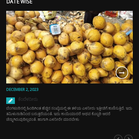
DATE WISE
DECEMBER 2, 2023
ಕೆಂದೆಳನೀರು
ಬೆಂಗಳೂರಿನಲ್ಲಿ ಹಿಂದಿಗಿಂತ ಹೆಚ್ಚಿನ ಸಂಖ್ಯೆಯಲ್ಲಿ ಈ ತಳಿಯ ಎಳನೀರು ಇತ್ತೀಚಿಗೆ ಕಾಣಿಸುತ್ತಿದೆ. ಇದು
ತಮಿಳುನಾಡಿನಿಂದ ಬರುತ್ತದೆಯಂತೆ. ಇದು ಕಾಯಿಯಾದರೆ ಅಥವ ಕೊಬ್ಬರಿ ಆದರೆ
ಚೆನ್ನಾಗಿರುವುದಿಲ್ಲವಂತೆ. ಹಾಗಾಗಿ ಎಳನೀರೇ ಮಾರಬೇಕು