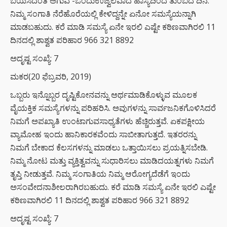
ಬಯಸಿದಂತೆ ಅಗುವ -ಒಂದುಉಜ್ವಲವಾದ ಹಾಸ್ಯದಿಂದ ತುಂಬಿದ ದಿನ.
ನಿಮ್ಮ ಸಂಗಾತಿ ನೆರೆಹೊರೆಯಲ್ಲಿ ಕೇಳಿದ್ದನ್ನೇ ಏನೋ ಸಮಸ್ಯೆಯನ್ನಾಗಿ
ಮಾಡಬಹುದು. ಕರೆ ಮಾಡಿ ಸಮಸ್ಯೆ ಏನೇ ಇರಲಿ ಎಷ್ಟೇ ಕಠಿಣವಾಗಿರಲಿ 11
ದಿನದಲ್ಲಿ ಶಾಶ್ವತ ಪರಿಹಾರ 966 321 8892
ಅದೃಷ್ಟ ಸಂಖ್ಯೆ: 7
ಮಕರ(20 ಫೆಬ್ರವರಿ, 2019)
ಒಬ್ಬರು ಇನ್ನೊಬ್ಬರ ದೃಷ್ಟಿಕೋನವನ್ನು ಅರ್ಥಮಾಡಿಕೊಳ್ಳುವ ಮೂಲಕ
ವೈಯಕ್ತಿಕ ಸಮಸ್ಯೆಗಳನ್ನು ಪರಿಹರಿಸಿ. ಅವುಗಳನ್ನು ಸಾರ್ವಜನಿಕಗೊಳಿಸಿದರೆ
ನಿಮಗೆ ಅಪಖ್ಯಾತಿ ಉಂಟಾಗುವಸಾಧ್ಯತೆಗಳು ಹೆಚ್ಚಿರುತ್ತವೆ. ಏಕಪಕ್ಷೀಯ
ವ್ಯಾಮೋಹ ಇಂದು ಹಾನಿಕಾರಕವೆಂದು ಸಾಬೀತಾಗುತ್ತದೆ. ಇತರರನ್ನು
ನಿಮಗೆ ಬೇಕಾದ ಕೆಲಸಗಳನ್ನು ಮಾಡಲು ಒತ್ತಾಯಿಸಲು ಪ್ರಯತ್ನಿಸಬೇಡಿ.
ನಿಮ್ಮ ನೋಟ ಮತ್ತು ವ್ಯಕ್ತಿತ್ವವನ್ನು ಸುಧಾರಿಸಲು ಮಾಡಿದಯತ್ನಗಳು ನಿಮಗೆ
ತೃಪ್ತಿ ನೀಡುತ್ತವೆ. ನಿಮ್ಮ ಸಂಗಾತಿಯ ನಿಮ್ಮ ಆರೋಗ್ಯದೆಡೆಗೆ ಇಂದು
ಅಸಂವೇದನಾಶೀಲರಾಗಿರಬಹುದು. ಕರೆ ಮಾಡಿ ಸಮಸ್ಯೆ ಏನೇ ಇರಲಿ ಎಷ್ಟೇ
ಕಠಿಣವಾಗಿರಲಿ 11 ದಿನದಲ್ಲಿ ಶಾಶ್ವತ ಪರಿಹಾರ 966 321 8892
ಅದೃಷ್ಟ ಸಂಖ್ಯೆ: 7