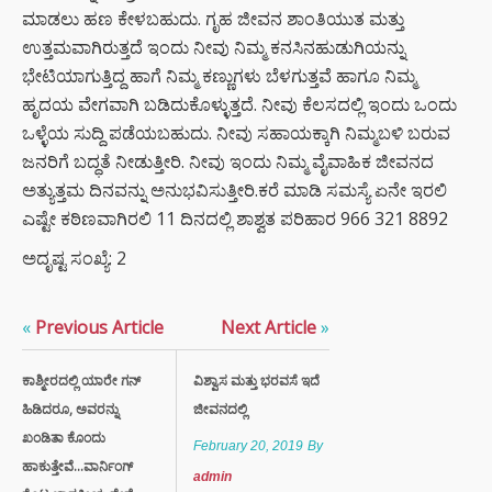
ಮಾಡಲು ಹಣ ಕೇಳಬಹುದು. ಗೃಹ ಜೀವನ ಶಾಂತಿಯುತ ಮತ್ತು
ಉತ್ತಮವಾಗಿರುತ್ತದೆ ಇಂದು ನೀವು ನಿಮ್ಮ ಕನಸಿನಹುಡುಗಿಯನ್ನು
ಭೇಟಿಯಾಗುತ್ತಿದ್ದ ಹಾಗೆ ನಿಮ್ಮ ಕಣ್ಣುಗಳು ಬೆಳಗುತ್ತವೆ ಹಾಗೂ ನಿಮ್ಮ
ಹೃದಯ ವೇಗವಾಗಿ ಬಡಿದುಕೊಳ್ಳುತ್ತದೆ. ನೀವು ಕೆಲಸದಲ್ಲಿ ಇಂದು ಒಂದು
ಒಳ್ಳೆಯ ಸುದ್ದಿ ಪಡೆಯಬಹುದು. ನೀವು ಸಹಾಯಕ್ಕಾಗಿ ನಿಮ್ಮಬಳಿ ಬರುವ
ಜನರಿಗೆ ಬದ್ಧತೆ ನೀಡುತ್ತೀರಿ. ನೀವು ಇಂದು ನಿಮ್ಮ ವೈವಾಹಿಕ ಜೀವನದ
ಅತ್ಯುತ್ತಮ ದಿನವನ್ನು ಅನುಭವಿಸುತ್ತೀರಿ.ಕರೆ ಮಾಡಿ ಸಮಸ್ಯೆ ಏನೇ ಇರಲಿ
ಎಷ್ಟೇ ಕಠಿಣವಾಗಿರಲಿ 11 ದಿನದಲ್ಲಿ ಶಾಶ್ವತ ಪರಿಹಾರ 966 321 8892
ಅದೃಷ್ಟ ಸಂಖ್ಯೆ: 2
«
Previous Article
Next Article
»
ಕಾಶ್ಮೀರದಲ್ಲಿ ಯಾರೇ ಗನ್​​
ವಿಶ್ವಾಸ ಮತ್ತು ಭರವಸೆ ಇದೆ
ಹಿಡಿದರೂ, ಅವರನ್ನು
ಜೀವನದಲ್ಲಿ
ಖಂಡಿತಾ ಕೊಂದು
February 20, 2019
By
ಹಾಕುತ್ತೇವೆ...ವಾರ್ನಿಂಗ್
admin