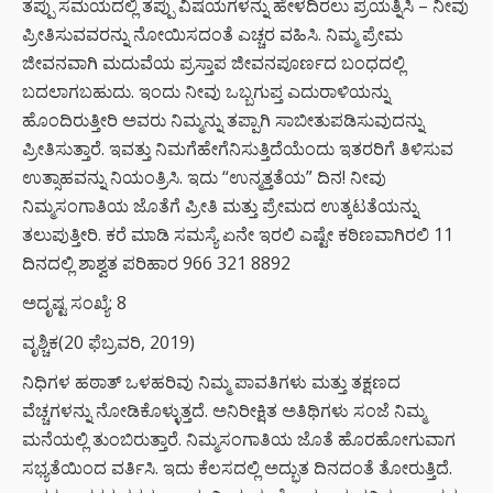
ತಪ್ಪು ಸಮಯದಲ್ಲಿ ತಪ್ಪು ವಿಷಯಗಳನ್ನು ಹೇಳದಿರಲು ಪ್ರಯತ್ನಿಸಿ – ನೀವು
ಪ್ರೀತಿಸುವವರನ್ನು ನೋಯಿಸದಂತೆ ಎಚ್ಚರ ವಹಿಸಿ. ನಿಮ್ಮ ಪ್ರೇಮ
ಜೀವನವಾಗಿ ಮದುವೆಯ ಪ್ರಸ್ತಾಪ ಜೀವನಪೂರ್ಣದ ಬಂಧದಲ್ಲಿ
ಬದಲಾಗಬಹುದು. ಇಂದು ನೀವು ಒಬ್ಬಗುಪ್ತ ಎದುರಾಳಿಯನ್ನು
ಹೊಂದಿರುತ್ತೀರಿ ಅವರು ನಿಮ್ಮನ್ನು ತಪ್ಪಾಗಿ ಸಾಬೀತುಪಡಿಸುವುದನ್ನು
ಪ್ರೀತಿಸುತ್ತಾರೆ. ಇವತ್ತು ನಿಮಗೆಹೇಗೆನಿಸುತ್ತಿದೆಯೆಂದು ಇತರರಿಗೆ ತಿಳಿಸುವ
ಉತ್ಸಾಹವನ್ನು ನಿಯಂತ್ರಿಸಿ. ಇದು “ಉನ್ಮತ್ತತೆಯ” ದಿನ! ನೀವು
ನಿಮ್ಮಸಂಗಾತಿಯ ಜೊತೆಗೆ ಪ್ರೀತಿ ಮತ್ತು ಪ್ರೇಮದ ಉತ್ಕಟತೆಯನ್ನು
ತಲುಪುತ್ತೀರಿ. ಕರೆ ಮಾಡಿ ಸಮಸ್ಯೆ ಏನೇ ಇರಲಿ ಎಷ್ಟೇ ಕಠಿಣವಾಗಿರಲಿ 11
ದಿನದಲ್ಲಿ ಶಾಶ್ವತ ಪರಿಹಾರ 966 321 8892
ಅದೃಷ್ಟ ಸಂಖ್ಯೆ: 8
ವೃಶ್ಚಿಕ(20 ಫೆಬ್ರವರಿ, 2019)
ನಿಧಿಗಳ ಹಠಾತ್ ಒಳಹರಿವು ನಿಮ್ಮ ಪಾವತಿಗಳು ಮತ್ತು ತಕ್ಷಣದ
ವೆಚ್ಚಗಳನ್ನು ನೋಡಿಕೊಳ್ಳುತ್ತದೆ. ಅನಿರೀಕ್ಷಿತ ಅತಿಥಿಗಳು ಸಂಜೆ ನಿಮ್ಮ
ಮನೆಯಲ್ಲಿ ತುಂಬಿರುತ್ತಾರೆ. ನಿಮ್ಮಸಂಗಾತಿಯ ಜೊತೆ ಹೊರಹೋಗುವಾಗ
ಸಭ್ಯತೆಯಿಂದ ವರ್ತಿಸಿ. ಇದು ಕೆಲಸದಲ್ಲಿ ಅದ್ಭುತ ದಿನದಂತೆ ತೋರುತ್ತಿದೆ.