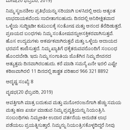
ಮೇಷ(20 ಫೆಬ್ರವರಿ, 2019)
ನಿಮ್ಮ ಸೃಜನಶೀಲ ಪ್ರತಿಭೆಯನ್ನು ಸರಿಯಾಗಿ ಬಳಸಿದಲ್ಲಿ ಅದು ಅತ್ಯಂತ
ಲಾಭದಾಯಕವೆಂದು ಸಾಬೀತಾಗಬಹುದು. ದಿನದಲ್ಲಿ ಅನಿರೀಕ್ಷಿತವಾದ
ಒಳ್ಳೆಯ ಸುದ್ದಿಇಡೀ ಕುಟುಂಬಕ್ಕೆ ಸಂತೋಷ ಮತ್ತು ಆನಂದ ತೆರೆದಿಡುತ್ತದೆ.
ಪ್ರಣಯದ ಬಂಧಗಳು ನಿಮ್ಮ ಸಂತೋಷವನ್ನುಆಸಕ್ತಿಕರವಾಗಿಸುತ್ತವೆ.
ಹೊಸ ಉದ್ಯಮಗಳು ಆಕರ್ಷಕವಾಗಿರುತ್ತವೆ ಮತ್ತು ಒಳ್ಳೆಯ ಆದಾಯದ
ಭರವಸೆ ಕಾಣಿಸುತ್ತದೆ. ನಿಮ್ಮ ಖ್ಯಾತಿಗೆ ಧಕ್ಕೆತರುವವರೊಂದಿಗೆ ಸಂಬಂಧ
ಹೊಂದಬೇಡಿ. ಇದು ನಿಮ್ಮ ಸಂಗಾತಿಯ ಜೊತೆಗಿನ ನಿಮ್ಮ ಜೀವನದ
ಅತ್ಯುತ್ತಮ ದಿನವಾಗಿರಬಹುದು. ಕರೆ ಮಾಡಿ ಸಮಸ್ಯೆ ಏನೇ ಇರಲಿ ಎಷ್ಟೇ
ಕಠಿಣವಾಗಿರಲಿ 11 ದಿನದಲ್ಲಿ ಶಾಶ್ವತ ಪರಿಹಾರ 966 321 8892
ಅದೃಷ್ಟ ಸಂಖ್ಯೆ: 8
ವೃಷಭ(20 ಫೆಬ್ರವರಿ, 2019)
ಆವತ್ತಿಗಾಗಿ ಮಾತ್ರ ಬದುಕುವ ಮತ್ತು ಮನೋರಂಜನೆಗಾಗಿ ಹೆಚ್ಚು ಸಮಯ
ಮತ್ತು ಹಣ ಖರ್ಚು ಮಾಡುವ ನಿಮ್ಮ ಪ್ರವೃತ್ತಿಯನ್ನು ನಿಯಂತ್ರಿಸಿ.
ಸಂಬಂಧಿಗಳು ನಿಮ್ಮಅತೀ ಉದಾರ ವರ್ತನೆಯ ಅನುಚಿತ ಲಾಭ
ಪಡೆಯಲು ಪ್ರಯತ್ನಿಸುತ್ತಾರೆ. ನಿಮ್ಮನ್ನು ನಿಯಂತ್ರಿಸಕೊಳ್ಳದಿದ್ದರೆ ನೀವು