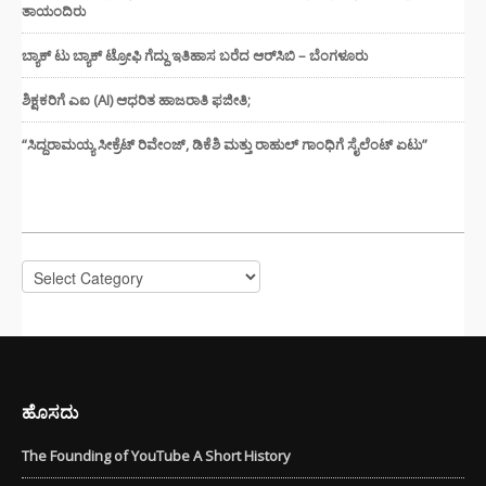
ತಾಯಂದಿರು
ಬ್ಯಾಕ್ ಟು ಬ್ಯಾಕ್ ಟ್ರೋಫಿ ಗೆದ್ದು ಇತಿಹಾಸ ಬರೆದ ಆರ್‌ಸಿಬಿ – ಬೆಂಗಳೂರು
ಶಿಕ್ಷಕರಿಗೆ ಎಐ (AI) ಆಧರಿತ ಹಾಜರಾತಿ ಫಜೀತಿ;
“ಸಿದ್ದರಾಮಯ್ಯ ಸೀಕ್ರೆಟ್ ರಿವೇಂಜ್‌, ಡಿಕೆಶಿ ಮತ್ತು ರಾಹುಲ್‌ ಗಾಂಧಿಗೆ ಸೈಲೆಂಟ್ ಏಟು”
CATEGORIES
Categories
ಹೊಸದು
The Founding of YouTube A Short History