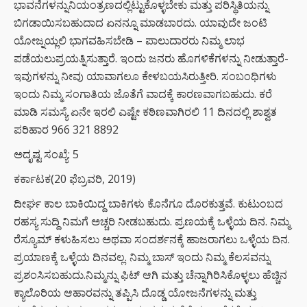
ಭಾವನೆಗಳನ್ನುನಿಯಂತ್ರಣದಲ್ಲಿಟ್ಟುಕೊಳ್ಳಬೇಕು ಮತ್ತು ಪರಿಸ್ಥಿತಿಯನ್ನು
ಬಿಗಡಾಯಿಸಬಹುದಾದ ಏನನ್ನೂ ಮಾಡಬಾರದು. ಯಾವುದೇ ಜಂಟಿ
ಯೋಜ್ನಯ್ಲಲಿ ಭಾಗವಹಿಸಬೇಡಿ – ಪಾಲುದಾರರು ನಿಮ್ಮ ಲಾಭ
ಪಡೆಯಲುಪ್ರಯತ್ನಿಸುತ್ತಾರೆ. ಇಂದು ಜನರು ಹೊಗಳಿಕೆಗಳನ್ನು ನೀಡುತ್ತಾರೆ-
ಇವುಗಳನ್ನು ನೀವು ಯಾವಾಗಲೂ ಕೇಳಬಯಸಿರುತ್ತೀರಿ. ಸಂಬಂಧಿಗಳು
ಇಂದು ನಿಮ್ಮ ಸಂಗಾತಿಯ ಜೊತೆಗೆ ವಾದಕ್ಕೆ ಕಾರಣವಾಗಬಹುದು. ಕರೆ
ಮಾಡಿ ಸಮಸ್ಯೆ ಏನೇ ಇರಲಿ ಎಷ್ಟೇ ಕಠಿಣವಾಗಿರಲಿ 11 ದಿನದಲ್ಲಿ ಶಾಶ್ವತ
ಪರಿಹಾರ 966 321 8892
ಅದೃಷ್ಟ ಸಂಖ್ಯೆ: 5
ಕರ್ಕಾಟಕ(20 ಫೆಬ್ರವರಿ, 2019)
ದೀರ್ಘ ಕಾಲ ಬಾಕಿಯಿದ್ದ ಬಾಕಿಗಳು ಕೊನೆಗೂ ದೊರಕುತ್ತವೆ. ಕುಟುಂಬದ
ರಹಸ್ಯ ಸುದ್ದಿ ನಿಮಗೆ ಅಚ್ಚರಿ ನೀಡಬಹುದು. ಪ್ರಣಯಕ್ಕೆ ಒಳ್ಳೆಯ ದಿನ. ನಿಮ್ಮ
ರೆಸ್ಯೂಮ್ ಕಳುಹಿಸಲು ಅಥವಾ ಸಂದರ್ಶನಕ್ಕೆ ಹಾಜರಾಗಲು ಒಳ್ಳೆಯ ದಿನ.
ಪ್ರಯಾಣಕ್ಕೆ ಒಳ್ಳೆಯ ದಿನವಲ್ಲ. ನಿಮ್ಮ ಬಾಸ್ ಇಂದು ನಿಮ್ಮ ಕೆಲಸವನ್ನು
ಪ್ರಶಂಸಿಸಬಹುದು.ನಿಮ್ಮನ್ನು ಫಿಟ್ ಆಗಿ ಮತ್ತು ಚೆನ್ನಾಗಿರಿಸಿಕೊಳ್ಳಲು ಹೆಚ್ಚಿನ
ಕ್ಯಾಲೊರಿಯ ಆಹಾರವನ್ನು ತಪ್ಪಿಸಿ ದೊಡ್ಡ ಯೋಜನೆಗಳನ್ನು ಮತ್ತು