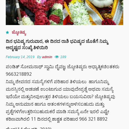
ಜ್ಯೋತಿಷ್ಯ
ದಿನ ಭವಿಷ್ಯ ಗುರುವಾರ, ಈ ದಿನದ ರಾಶಿ ಭವಿಷ್ಯದ ಜೊತೆಗೆ ನಿಮ್ಮ
ಅದೃಷ್ಟದ ಸಂಖ್ಯೆ ತಿಳಿಯಿರಿ
February 14, 2019
By
admin
189
ಪಂಡಿತ್ ಸೋಮನಾಥ್ ಸ್ವಾಮಿ ದೈವಜ್ಞ ಜ್ಯೋತಿಷ್ಯರು ಆಧ್ಯಾತ್ಮಿಕಚಿಂತಕರು
9663218892
ನಿಮ್ಮ ಜೀವನದ ಸಮಸ್ಯೆಗಳಿಗೆ ಪರಿಹಾರ ತಿಳಿಯಲು ಹಾಗೂನಿಮ್ಮ
ಮನಸ್ಸಿನಲ್ಲಿ ಆಡಚಣೆ ಉಂಟಾಗುವ ಯಾವುದೇಪ್ರಶ್ನೆ ಅಥವಾ ಸಮಸ್ಯೆ
ಇದೆಯೇ ಮತ್ತುನೀವುಉತ್ತರ ತಿಳಿಯಲು ಬಯಸುವಿರಾ? ಜ್ಯೋತಿಷ್ಯವು
ನಿಮ್ಮ ಅನುಮಾನ ಹಾಗೂ ಆತಂಕಗಳನ್ನುಅಳಿಸಬಹುದು ಮತ್ತು
ಪ್ರಶ್ನೆಗಳಿಗೆಉತ್ತರಿಸಬಹುದುಕರೆ ಮಾಡಿ ಸಮಸ್ಯೆ ಏನೇ ಇರಲಿ ಎಷ್ಟೇ
ಕಠಿಣವಾಗಿರಲಿ 11 ದಿನದಲ್ಲಿ ಶಾಶ್ವತ ಪರಿಹಾರ 966 321 8892