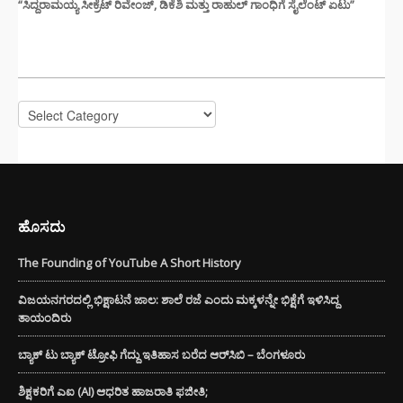
“ಸಿದ್ದರಾಮಯ್ಯ ಸೀಕ್ರೆಟ್ ರಿವೇಂಜ್‌, ಡಿಕೆಶಿ ಮತ್ತು ರಾಹುಲ್‌ ಗಾಂಧಿಗೆ ಸೈಲೆಂಟ್ ಏಟು”
CATEGORIES
Categories
ಹೊಸದು
The Founding of YouTube A Short History
ವಿಜಯನಗರದಲ್ಲಿ ಭಿಕ್ಷಾಟನೆ ಜಾಲ: ಶಾಲೆ ರಜೆ ಎಂದು ಮಕ್ಕಳನ್ನೇ ಭಿಕ್ಷೆಗೆ ಇಳಿಸಿದ್ದ
ತಾಯಂದಿರು
ಬ್ಯಾಕ್ ಟು ಬ್ಯಾಕ್ ಟ್ರೋಫಿ ಗೆದ್ದು ಇತಿಹಾಸ ಬರೆದ ಆರ್‌ಸಿಬಿ – ಬೆಂಗಳೂರು
ಶಿಕ್ಷಕರಿಗೆ ಎಐ (AI) ಆಧರಿತ ಹಾಜರಾತಿ ಫಜೀತಿ;