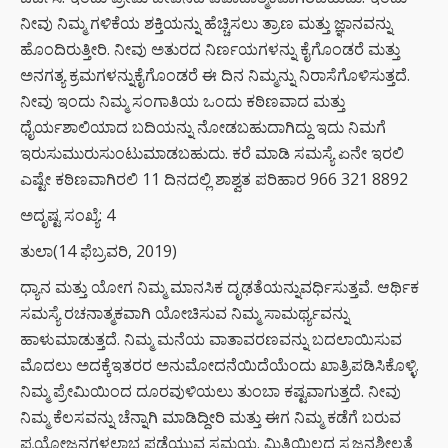
ನೀವು ನಿಮ್ಮ ಗಳಿಕೆಯ ಶಕ್ತಿಯನ್ನು ಹೆಚ್ಚಿಸಲು ತ್ರಾಣ ಮತ್ತು ಜ್ಞಾನವನ್ನು
ಹೊಂದಿರುತ್ತೀರಿ. ನೀವು ಅತುರದ ನಿರ್ಣಯಗಳನ್ನು ಕೈಗೊಂಡರೆ ಮತ್ತು
ಅನಗತ್ಯ ಕ್ರಮಗಳನ್ನುಕೈಗೊಂಡರೆ ಈ ದಿನ ನಿಮ್ಮನ್ನು ನಿರಾಸೆಗೊಳಿಸುತ್ತದೆ.
ನೀವು ಇಂದು ನಿಮ್ಮ ಸಂಗಾತಿಯ ಒಂದು ಕಠಿಣವಾದ ಮತ್ತು
ಧೈರ್ಯಶಾಲಿಯಾದ ಬದಿಯನ್ನು ನೋಡಬಹುದಾಗಿದ್ದು ಇದು ನಿಮಗೆ
ಇರುಸುಮುರುಸುಂಟುಮಾಡಬಹುದು. ಕರೆ ಮಾಡಿ ಸಮಸ್ಯೆ ಏನೇ ಇರಲಿ
ಎಷ್ಟೇ ಕಠಿಣವಾಗಿರಲಿ 11 ದಿನದಲ್ಲಿ ಶಾಶ್ವತ ಪರಿಹಾರ 966 321 8892
ಅದೃಷ್ಟ ಸಂಖ್ಯೆ: 4
ತುಲಾ(14 ಫೆಬ್ರವರಿ, 2019)
ಧ್ಯಾನ ಮತ್ತು ಯೋಗ ನಿಮ್ಮ ಮಾನಸಿಕ ದೃಢತೆಯನ್ನುವರ್ಧಿಸುತ್ತವೆ. ಆರ್ಥಿಕ
ಸಮಸ್ಯೆ ರಚನಾತ್ಮಕವಾಗಿ ಯೋಚಿಸುವ ನಿಮ್ಮ ಸಾಮರ್ಥ್ಯವನ್ನು
ಹಾಳುಮಾಡುತ್ತದೆ. ನಿಮ್ಮ ಮನೆಯ ವಾತಾವರಣವನ್ನು ಬದಲಾಯಿಸುವ
ಮೊದಲು ಅದಕ್ಕೆಇತರರ ಅನುಮೋದನೆಯಿದೆಯೆಂದು ಖಾತ್ರಿಪಡಿಸಿಕೊಳ್ಳಿ.
ನಿಮ್ಮ ಪ್ರೇಮಿಯಿಂದ ದೂರವುಳಿಯಲು ತುಂಬಾ ಕಷ್ಟವಾಗುತ್ತದೆ. ನೀವು
ನಿಮ್ಮ ಕೆಲಸವನ್ನು ಚೆನ್ನಾಗಿ ಮಾಡಿದ್ದೀರಿ ಮತ್ತು ಈಗ ನಿಮ್ಮ ಕಡೆಗೆ ಬರುವ
ಪ್ರಯೋಜನಗಳಲಾಭ ಪಡೆಯುವ ಸಮಯ. ಮಿತಿಯಿಲ್ಲದ ಸೃಜನಶೀಲತೆ