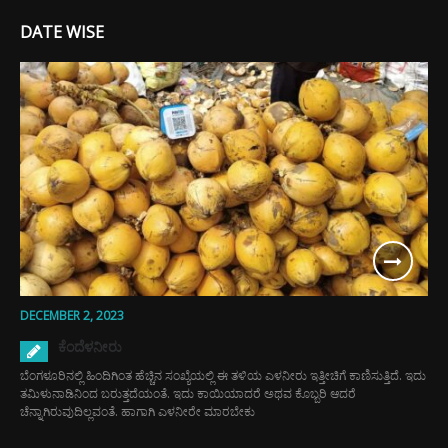
DATE WISE
DECEMBER 2, 2023
ಕೆಂದೆಳನೀರು
ಬೆಂಗಳೂರಿನಲ್ಲಿ ಹಿಂದಿಗಿಂತ ಹೆಚ್ಚಿನ ಸಂಖ್ಯೆಯಲ್ಲಿ ಈ ತಳಿಯ ಎಳನೀರು ಇತ್ತೀಚಿಗೆ ಕಾಣಿಸುತ್ತಿದೆ. ಇದು
ತಮಿಳುನಾಡಿನಿಂದ ಬರುತ್ತದೆಯಂತೆ. ಇದು ಕಾಯಿಯಾದರೆ ಅಥವ ಕೊಬ್ಬರಿ ಆದರೆ
ಚೆನ್ನಾಗಿರುವುದಿಲ್ಲವಂತೆ. ಹಾಗಾಗಿ ಎಳನೀರೇ ಮಾರಬೇಕು