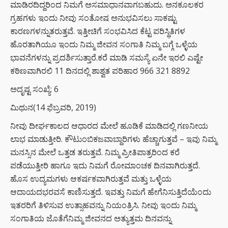
ಮಾಡಿರದಿದ್ದರಿಂದ ನಿಮಗೆ ಅಸಮಾಧಾನವಾಗಬಹುದು. ಅನಕೂಲಕರ
ಗ್ರಹಗಳು ಇಂದು ನೀವು ಸಂತೋಷ ಅನುಭವಿಸಲು ಸಾಕಷ್ಟು
ಕಾರಣಗಳನ್ನುತರುತ್ತವೆ. ಇತ್ತೀಚಿಗೆ ಸಂಭವಿಸಿದ ಕೆಟ್ಟ ಪರಿಸ್ಥಿತಿಗಳ
ಹೊರತಾಗಿಯೂ ಇಂದು ನಿಮ್ಮ ಜೀವನ ಸಂಗಾತಿ ನಿಮ್ಮ ಬಗ್ಗೆ ಒಳ್ಳೆಯ
ಭಾವನೆಗಳನ್ನು ಪ್ರದರ್ಶಿಸುತ್ತಾರೆ.ಕರೆ ಮಾಡಿ ಸಮಸ್ಯೆ ಏನೇ ಇರಲಿ ಎಷ್ಟೇ
ಕಠಿಣವಾಗಿರಲಿ 11 ದಿನದಲ್ಲಿ ಶಾಶ್ವತ ಪರಿಹಾರ 966 321 8892
ಅದೃಷ್ಟ ಸಂಖ್ಯೆ: 6
ಮಿಥುನ(14 ಫೆಬ್ರವರಿ, 2019)
ನೀವು ದೀರ್ಘಕಾಲದ ಆಧಾರದ ಮೇಲೆ ಹೂಡಿಕೆ ಮಾಡಿದಲ್ಲಿ ಗಣನೀಯ
ಲಾಭ ಮಾಡುತ್ತೀರಿ. ಕೌಟುಂಬಿಕಜವಾಬ್ದಾರಿಗಳು ಹೆಚ್ಚಾಗುತ್ತವೆ – ಇವು ನಿಮ್ಮ
ಮನಸ್ಸಿನ ಮೇಲೆ ಒತ್ತಡ ತರುತ್ತವೆ. ನಿಮ್ಮ ಪ್ರೀತಿಪಾತ್ರರಿಂದ ಕರೆ
ಪಡೆಯುತ್ತೀರಿ ಹಾಗೂ ಇದು ನಿಮಗೆ ರೋಮಾಂಚಕ ದಿನವಾಗಿರುತ್ತದೆ.
ಹೊಸ ಉದ್ಯಮಗಳು ಆಕರ್ಷಕವಾಗಿರುತ್ತವೆ ಮತ್ತು ಒಳ್ಳೆಯ
ಆದಾಯದಭರವಸೆ ಕಾಣಿಸುತ್ತದೆ. ಇವತ್ತು ನಿಮಗೆ ಹೇಗೆನಿಸುತ್ತಿದೆಯೆಂದು
ಇತರರಿಗೆ ತಿಳಿಸುವ ಉತ್ಸಾಹವನ್ನು ನಿಯಂತ್ರಿಸಿ. ನೀವು ಇಂದು ನಿಮ್ಮ
ಸಂಗಾತಿಯ ಜೊತೆಗೆನಿಮ್ಮ ಜೀವನದ ಅತ್ಯುತ್ತಮ ದಿನವನ್ನು