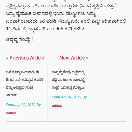
ವ್ಯಕ್ತಿತ್ವವನ್ನುಸುಧಾರಿಸಲು ಮಾಡಿದ ಯತ್ನಗಳು ನಿಮಗೆ ತೃಪ್ತಿ ನೀಡುತ್ತವೆ.
ನಿಮ್ಮ ವೈವಾಹಿಕ ಜೀವನದಲ್ಲಿ ಇಂದು ಪರಿಸ್ಥಿತಿಗಳು ನಿಮ್ಮ
ಪರವಾಗಿರಬಹುದು. ಕರೆ ಮಾಡಿ ಸಮಸ್ಯೆ ಏನೇ ಇರಲಿ ಎಷ್ಟೇ ಕಠಿಣವಾಗಿರಲಿ
11 ದಿನದಲ್ಲಿ ಶಾಶ್ವತ ಪರಿಹಾರ 966 321 8892
ಅದೃಷ್ಟ ಸಂಖ್ಯೆ: 1
«
Previous Article
Next Article
»
ದಿನ ಭವಿಷ್ಯ ಬುಧವಾರ, ಈ
ಉಪ್ಪನ್ನು ಕೆಂಪು ಬಟ್ಟೆಯಲ್ಲಿ
ದಿನದ ರಾಶಿ ಭವಿಷ್ಯದ ಜೊತೆಗೆ
ಕಟ್ಟಿ ಮನೆಯ ಆ ಜಾಗದಲ್ಲಿ
ನಿಮ್ಮ ಅದೃಷ್ಟದ ಸಂಖ್ಯೆ
ಇಟ್ಟರೆ ಏನಾಗುತ್ತೆ ಗೊತ್ತಾ..?
ತಿಳಿಯಿರಿ
February 14, 2019
By
February 13, 2019
By
admin
admin