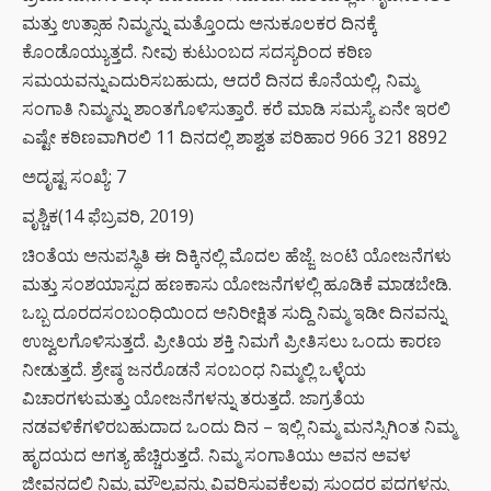
ಮತ್ತು ಉತ್ಸಾಹ ನಿಮ್ಮನ್ನು ಮತ್ತೊಂದು ಅನುಕೂಲಕರ ದಿನಕ್ಕೆ
ಕೊಂಡೊಯ್ಯುತ್ತದೆ. ನೀವು ಕುಟುಂಬದ ಸದಸ್ಯರಿಂದ ಕಠಿಣ
ಸಮಯವನ್ನುಎದುರಿಸಬಹುದು, ಆದರೆ ದಿನದ ಕೊನೆಯಲ್ಲಿ, ನಿಮ್ಮ
ಸಂಗಾತಿ ನಿಮ್ಮನ್ನು ಶಾಂತಗೊಳಿಸುತ್ತಾರೆ. ಕರೆ ಮಾಡಿ ಸಮಸ್ಯೆ ಏನೇ ಇರಲಿ
ಎಷ್ಟೇ ಕಠಿಣವಾಗಿರಲಿ 11 ದಿನದಲ್ಲಿ ಶಾಶ್ವತ ಪರಿಹಾರ 966 321 8892
ಅದೃಷ್ಟ ಸಂಖ್ಯೆ: 7
ವೃಶ್ಚಿಕ(14 ಫೆಬ್ರವರಿ, 2019)
ಚಿಂತೆಯ ಅನುಪಸ್ಥಿತಿ ಈ ದಿಕ್ಕಿನಲ್ಲಿ ಮೊದಲ ಹೆಜ್ಜೆ. ಜಂಟಿ ಯೋಜನೆಗಳು
ಮತ್ತು ಸಂಶಯಾಸ್ಪದ ಹಣಕಾಸು ಯೋಜನೆಗಳಲ್ಲಿ ಹೂಡಿಕೆ ಮಾಡಬೇಡಿ.
ಒಬ್ಬ ದೂರದಸಂಬಂಧಿಯಿಂದ ಅನಿರೀಕ್ಷಿತ ಸುದ್ದಿ ನಿಮ್ಮ ಇಡೀ ದಿನವನ್ನು
ಉಜ್ವಲಗೊಳಿಸುತ್ತದೆ. ಪ್ರೀತಿಯ ಶಕ್ತಿ ನಿಮಗೆ ಪ್ರೀತಿಸಲು ಒಂದು ಕಾರಣ
ನೀಡುತ್ತದೆ. ಶ್ರೇಷ್ಠ ಜನರೊಡನೆ ಸಂಬಂಧ ನಿಮ್ಮಲ್ಲಿ ಒಳ್ಳೆಯ
ವಿಚಾರಗಳುಮತ್ತು ಯೋಜನೆಗಳನ್ನು ತರುತ್ತದೆ. ಜಾಗ್ರತೆಯ
ನಡವಳಿಕೆಗಳಿರಬಹುದಾದ ಒಂದು ದಿನ – ಇಲ್ಲಿ ನಿಮ್ಮ ಮನಸ್ಸಿಗಿಂತ ನಿಮ್ಮ
ಹೃದಯದ ಅಗತ್ಯ ಹೆಚ್ಚಿರುತ್ತದೆ. ನಿಮ್ಮ ಸಂಗಾತಿಯು ಅವನ ಅವಳ
ಜೀವನದಲ್ಲಿ ನಿಮ್ಮ ಮೌಲ್ಯವನ್ನು ವಿವರಿಸುವಕೆಲವು ಸುಂದರ ಪದಗಳನ್ನು