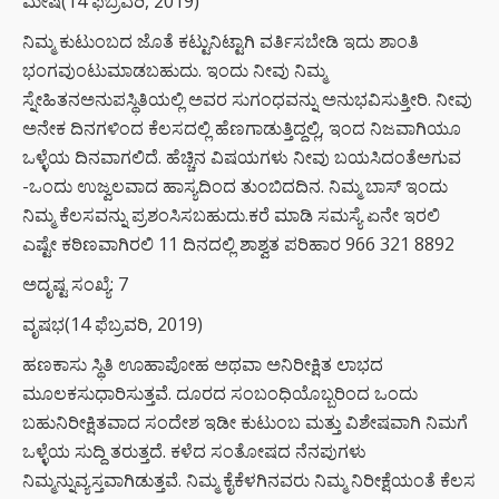
ಮೇಷ(14 ಫೆಬ್ರವರಿ, 2019)
ನಿಮ್ಮ ಕುಟುಂಬದ ಜೊತೆ ಕಟ್ಟುನಿಟ್ಟಾಗಿ ವರ್ತಿಸಬೇಡಿ ಇದು ಶಾಂತಿ
ಭಂಗವುಂಟುಮಾಡಬಹುದು. ಇಂದು ನೀವು ನಿಮ್ಮ
ಸ್ನೇಹಿತನಅನುಪಸ್ಥಿತಿಯಲ್ಲಿ ಅವರ ಸುಗಂಧವನ್ನು ಅನುಭವಿಸುತ್ತೀರಿ. ನೀವು
ಅನೇಕ ದಿನಗಳಿಂದ ಕೆಲಸದಲ್ಲಿ ಹೆಣಗಾಡುತ್ತಿದ್ದಲ್ಲಿ, ಇಂದ ನಿಜವಾಗಿಯೂ
ಒಳ್ಳೆಯ ದಿನವಾಗಲಿದೆ. ಹೆಚ್ಚಿನ ವಿಷಯಗಳು ನೀವು ಬಯಸಿದಂತೆಅಗುವ
-ಒಂದು ಉಜ್ವಲವಾದ ಹಾಸ್ಯದಿಂದ ತುಂಬಿದದಿನ. ನಿಮ್ಮ ಬಾಸ್ ಇಂದು
ನಿಮ್ಮ ಕೆಲಸವನ್ನು ಪ್ರಶಂಸಿಸಬಹುದು.ಕರೆ ಮಾಡಿ ಸಮಸ್ಯೆ ಏನೇ ಇರಲಿ
ಎಷ್ಟೇ ಕಠಿಣವಾಗಿರಲಿ 11 ದಿನದಲ್ಲಿ ಶಾಶ್ವತ ಪರಿಹಾರ 966 321 8892
ಅದೃಷ್ಟ ಸಂಖ್ಯೆ: 7
ವೃಷಭ(14 ಫೆಬ್ರವರಿ, 2019)
ಹಣಕಾಸು ಸ್ಥಿತಿ ಊಹಾಪೋಹ ಅಥವಾ ಅನಿರೀಕ್ಷಿತ ಲಾಭದ
ಮೂಲಕಸುಧಾರಿಸುತ್ತವೆ. ದೂರದ ಸಂಬಂಧಿಯೊಬ್ಬರಿಂದ ಒಂದು
ಬಹುನಿರೀಕ್ಷಿತವಾದ ಸಂದೇಶ ಇಡೀ ಕುಟುಂಬ ಮತ್ತು ವಿಶೇಷವಾಗಿ ನಿಮಗೆ
ಒಳ್ಳೆಯ ಸುದ್ದಿ ತರುತ್ತದೆ. ಕಳೆದ ಸಂತೋಷದ ನೆನಪುಗಳು
ನಿಮ್ಮನ್ನುವ್ಯಸ್ತವಾಗಿಡುತ್ತವೆ. ನಿಮ್ಮ ಕೈಕೆಳಗಿನವರು ನಿಮ್ಮ ನಿರೀಕ್ಷೆಯಂತೆ ಕೆಲಸ