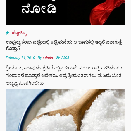
ಜ್ಯೋತಿಷ್ಯ
ಉಪ್ಪನ್ನು ಕೆಂಪು ಬಟ್ಟೆಯಲ್ಲಿ ಕಟ್ಟಿ ಮನೆಯ ಆ ಜಾಗದಲ್ಲಿ ಇಟ್ಟರೆ ಏನಾಗುತ್ತೆ
ಗೊತ್ತಾ..?
February 14, 2019
By
admin
2395
ಶ್ರೀಮಂತನಾಗುವುದು ಪ್ರತಿಯೊಬ್ಬನ ಬಯಕೆ. ಹಗಲು-ರಾತ್ರಿ ದುಡಿದು ಹಣ
ಸಂಪಾದನೆ ಮಾಡ್ತಾರೆ ಅನೇಕರು. ಆದ್ರೆ ಶ್ರೀಮಂತರಾಗಲು ದುಡಿಮೆ ಜೊತೆ
ಅದೃಷ್ಟ ಜೊತೆಗಿರಬೇಕು.