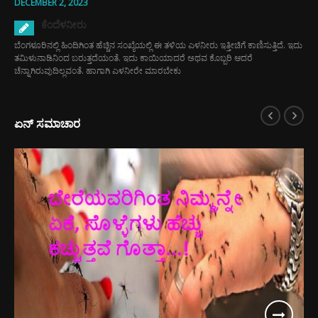
DECEMBER 2, 2023
ಕೆಂದೆಳನೀರು
ಬೆಂಗಳೂರಿನಲ್ಲಿ ಹಿಂದಿಗಿಂತ ಹೆಚ್ಚಿನ ಸಂಖ್ಯೆಯಲ್ಲಿ ಈ ತಳಿಯ ಎಳನೀರು ಇತ್ತೀಚಿಗೆ ಕಾಣಿಸುತ್ತಿದೆ. ಇದು
ತಮಿಳುನಾಡಿನಿಂದ ಬರುತ್ತದೆಯಂತೆ. ಇದು ಕಾಯಿಯಾದರೆ ಅಥವ ಕೊಬ್ಬರಿ ಆದರೆ
ಚೆನ್ನಾಗಿರುವುದಿಲ್ಲವಂತೆ. ಹಾಗಾಗಿ ಎಳನೀರೇ ಮಾರಬೇಕು
ಏನ್ ಸಮಾಚಾರ