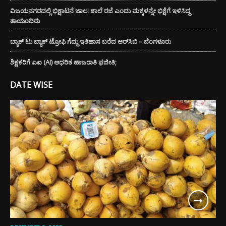
ವಿಜಯನಗರದಲ್ಲಿ ಭಿಕ್ಷಾಟನೆ ಜಾಲ: ಶಾಲೆ ರಜೆ ಎಂದು ಮಕ್ಕಳನ್ನೇ ಭಿಕ್ಷೆಗೆ ಇಳಿಸಿದ್ದ
ತಾಯಂದಿರು
ಬ್ಯಾಕ್ ಟು ಬ್ಯಾಕ್ ಟ್ರೋಫಿ ಗೆದ್ದು ಇತಿಹಾಸ ಬರೆದ ಆರ್‌ಸಿಬಿ – ಬೆಂಗಳೂರು
ಶಿಕ್ಷಕರಿಗೆ ಎಐ (AI) ಆಧರಿತ ಹಾಜರಾತಿ ಫಜೀತಿ;
DATE WISE