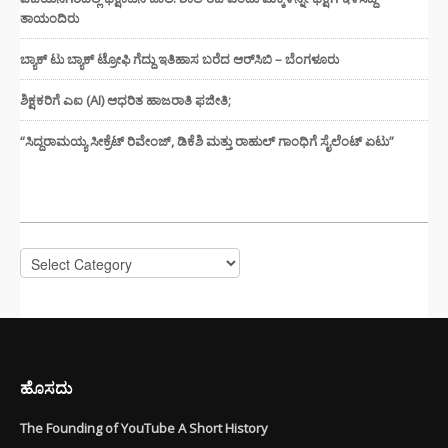
ತಾಯಂದಿರು
ಬ್ಯಾಕ್ ಟು ಬ್ಯಾಕ್ ಟ್ರೋಫಿ ಗೆದ್ದು ಇತಿಹಾಸ ಬರೆದ ಆರ್‌ಸಿಬಿ – ಬೆಂಗಳೂರು
ಶಿಕ್ಷಕರಿಗೆ ಎಐ (AI) ಆಧರಿತ ಹಾಜರಾತಿ ಫಜೀತಿ;
“ಸಿದ್ದರಾಮಯ್ಯ ಸೀಕ್ರೆಟ್ ರಿವೇಂಜ್‌, ಡಿಕೆಶಿ ಮತ್ತು ರಾಹುಲ್‌ ಗಾಂಧಿಗೆ ಸೈಲೆಂಟ್ ಏಟು”
CATEGORIES
Categories
ಹೊಸದು
The Founding of YouTube A Short History