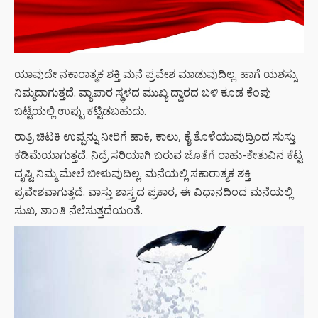
ಯಾವುದೇ ನಕಾರಾತ್ಮಕ ಶಕ್ತಿ ಮನೆ ಪ್ರವೇಶ ಮಾಡುವುದಿಲ್ಲ. ಹಾಗೆ ಯಶಸ್ಸು
ನಿಮ್ಮದಾಗುತ್ತದೆ. ವ್ಯಾಪಾರ ಸ್ಥಳದ ಮುಖ್ಯ ದ್ವಾರದ ಬಳಿ ಕೂಡ ಕೆಂಪು
ಬಟ್ಟೆಯಲ್ಲಿ ಉಪ್ಪು ಕಟ್ಟಿಡಬಹುದು.
ರಾತ್ರಿ ಚಿಟಕಿ ಉಪ್ಪನ್ನು ನೀರಿಗೆ ಹಾಕಿ, ಕಾಲು, ಕೈ ತೊಳೆಯುವುದ್ರಿಂದ ಸುಸ್ತು
ಕಡಿಮೆಯಾಗುತ್ತದೆ. ನಿದ್ರೆ ಸರಿಯಾಗಿ ಬರುವ ಜೊತೆಗೆ ರಾಹು-ಕೇತುವಿನ ಕೆಟ್ಟ
ದೃಷ್ಟಿ ನಿಮ್ಮ ಮೇಲೆ ಬೀಳುವುದಿಲ್ಲ. ಮನೆಯಲ್ಲಿ ಸಕಾರಾತ್ಮಕ ಶಕ್ತಿ
ಪ್ರವೇಶವಾಗುತ್ತದೆ. ವಾಸ್ತು ಶಾಸ್ತ್ರದ ಪ್ರಕಾರ, ಈ ವಿಧಾನದಿಂದ ಮನೆಯಲ್ಲಿ
ಸುಖ, ಶಾಂತಿ ನೆಲೆಸುತ್ತದೆಯಂತೆ.