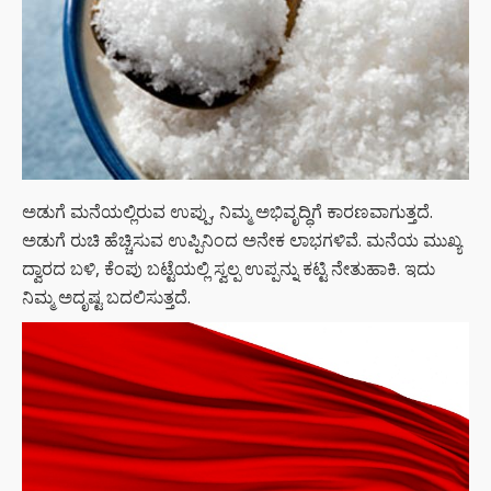
ಅಡುಗೆ ಮನೆಯಲ್ಲಿರುವ ಉಪ್ಪು, ನಿಮ್ಮ ಅಭಿವೃದ್ಧಿಗೆ ಕಾರಣವಾಗುತ್ತದೆ.
ಅಡುಗೆ ರುಚಿ ಹೆಚ್ಚಿಸುವ ಉಪ್ಪಿನಿಂದ ಅನೇಕ ಲಾಭಗಳಿವೆ. ಮನೆಯ ಮುಖ್ಯ
ದ್ವಾರದ ಬಳಿ, ಕೆಂಪು ಬಟ್ಟೆಯಲ್ಲಿ ಸ್ವಲ್ಪ ಉಪ್ಪನ್ನು ಕಟ್ಟಿ ನೇತುಹಾಕಿ. ಇದು
ನಿಮ್ಮ ಅದೃಷ್ಟ ಬದಲಿಸುತ್ತದೆ.