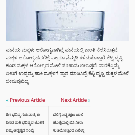
ಮನೆಯ ಮಕ್ಕಳು ಆರೋಗ್ಯವಾಗಿದ್ರೆ ಮನೆಯಲ್ಲಿ ಶಾಂತಿ ನೆಲೆಸಿರುತ್ತದೆ.
ಮಕ್ಕಳ ಆರೋಗ್ಯ ಹದಗೆಟ್ರೆ ಎಲ್ಲರೂ ನೆಮ್ಮದಿ ಕಳೆದುಕೊಳ್ತಾರೆ. ಕೆಟ್ಟ ದೃಷ್ಟಿ
ಕೂಡ ಮಕ್ಕಳ ಆರೋಗ್ಯದ ಮೇಲೆ ಪರಿಣಾಮ ಬೀರುತ್ತದೆ. ವಾರಕ್ಕೊಮ್ಮೆ
ನೀರಿಗೆ ಉಪ್ಪನ್ನು ಹಾಕಿ ಮಕ್ಕಳಿಗೆ ಸ್ನಾನ ಮಾಡಿಸಿದ್ರೆ ಕೆಟ್ಟ ದೃಷ್ಟಿ ಮಕ್ಕಳ ಮೇಲೆ
ಬೀಳುವುದಿಲ್ಲ.
«
Previous Article
Next Article
»
ದಿನ ಭವಿಷ್ಯ ಗುರುವಾರ, ಈ
ಬೆಳಿಗ್ಗೆ ಎದ್ದ ತಕ್ಷಣ ಖಾಲಿ
ದಿನದ ರಾಶಿ ಭವಿಷ್ಯದ ಜೊತೆಗೆ
ಹೊಟ್ಟೆಯಲ್ಲಿ ಬಿಸಿ ನೀರು
ನಿಮ್ಮ ಅದೃಷ್ಟದ ಸಂಖ್ಯೆ
ಕುಡಿಯೋದ್ರಿಂದ ಏನೆಲ್ಲಾ