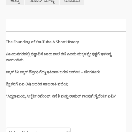
ಕರೆನ್ಸಿ
ಡಾಲರ್ ಮೌಲ್ಯ
ರುಪಾಯಿ
ಇತ್ತೀಚಿನ ಸುದ್ದಿಗಳು
The Founding of YouTube A Short History
ವಿಜಯನಗರದಲ್ಲಿ ಭಿಕ್ಷಾಟನೆ ಜಾಲ: ಶಾಲೆ ರಜೆ ಎಂದು ಮಕ್ಕಳನ್ನೇ ಭಿಕ್ಷೆಗೆ ಇಳಿಸಿದ್ದ
ತಾಯಂದಿರು
ಬ್ಯಾಕ್ ಟು ಬ್ಯಾಕ್ ಟ್ರೋಫಿ ಗೆದ್ದು ಇತಿಹಾಸ ಬರೆದ ಆರ್‌ಸಿಬಿ – ಬೆಂಗಳೂರು
ಶಿಕ್ಷಕರಿಗೆ ಎಐ (AI) ಆಧರಿತ ಹಾಜರಾತಿ ಫಜೀತಿ;
“ಸಿದ್ದರಾಮಯ್ಯ ಸೀಕ್ರೆಟ್ ರಿವೇಂಜ್‌, ಡಿಕೆಶಿ ಮತ್ತು ರಾಹುಲ್‌ ಗಾಂಧಿಗೆ ಸೈಲೆಂಟ್ ಏಟು”
CATEGORIES
Categories