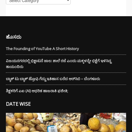
ಹೊಸದು
The Founding of YouTube A Short History
ವಿಜಯನಗರದಲ್ಲಿ ಭಿಕ್ಷಾಟನೆ ಜಾಲ: ಶಾಲೆ ರಜೆ ಎಂದು ಮಕ್ಕಳನ್ನೇ ಭಿಕ್ಷೆಗೆ ಇಳಿಸಿದ್ದ
ತಾಯಂದಿರು
ಬ್ಯಾಕ್ ಟು ಬ್ಯಾಕ್ ಟ್ರೋಫಿ ಗೆದ್ದು ಇತಿಹಾಸ ಬರೆದ ಆರ್‌ಸಿಬಿ – ಬೆಂಗಳೂರು
ಶಿಕ್ಷಕರಿಗೆ ಎಐ (AI) ಆಧರಿತ ಹಾಜರಾತಿ ಫಜೀತಿ;
DATE WISE