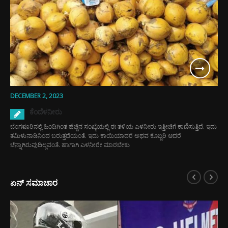
DECEMBER 2, 2023
ಕೆಂದೆಳನೀರು
ಬೆಂಗಳೂರಿನಲ್ಲಿ ಹಿಂದಿಗಿಂತ ಹೆಚ್ಚಿನ ಸಂಖ್ಯೆಯಲ್ಲಿ ಈ ತಳಿಯ ಎಳನೀರು ಇತ್ತೀಚಿಗೆ ಕಾಣಿಸುತ್ತಿದೆ. ಇದು
ತಮಿಳುನಾಡಿನಿಂದ ಬರುತ್ತದೆಯಂತೆ. ಇದು ಕಾಯಿಯಾದರೆ ಅಥವ ಕೊಬ್ಬರಿ ಆದರೆ
ಚೆನ್ನಾಗಿರುವುದಿಲ್ಲವಂತೆ. ಹಾಗಾಗಿ ಎಳನೀರೇ ಮಾರಬೇಕು
ಏನ್ ಸಮಾಚಾರ