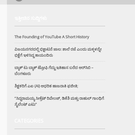
ಇತ್ತೀಚಿನ ಸುದ್ದಿಗಳು
The Founding of YouTube A Short History
ವಿಜಯನಗರದಲ್ಲಿ ಭಿಕ್ಷಾಟನೆ ಜಾಲ: ಶಾಲೆ ರಜೆ ಎಂದು ಮಕ್ಕಳನ್ನೇ
ಭಿಕ್ಷೆಗೆ ಇಳಿಸಿದ್ದ ತಾಯಂದಿರು
ಬ್ಯಾಕ್ ಟು ಬ್ಯಾಕ್ ಟ್ರೋಫಿ ಗೆದ್ದು ಇತಿಹಾಸ ಬರೆದ ಆರ್‌ಸಿಬಿ –
ಬೆಂಗಳೂರು
ಶಿಕ್ಷಕರಿಗೆ ಎಐ (AI) ಆಧರಿತ ಹಾಜರಾತಿ ಫಜೀತಿ;
“ಸಿದ್ದರಾಮಯ್ಯ ಸೀಕ್ರೆಟ್ ರಿವೇಂಜ್‌, ಡಿಕೆಶಿ ಮತ್ತು ರಾಹುಲ್‌ ಗಾಂಧಿಗೆ
ಸೈಲೆಂಟ್ ಏಟು”
CATEGORIES