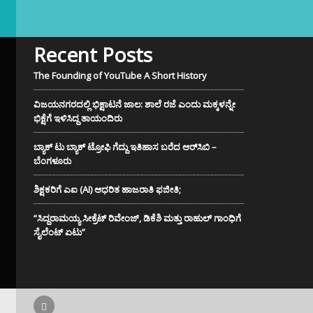
Recent Posts
The Founding of YouTube A Short History
ವಿಜಯನಗರದಲ್ಲಿ ಭಿಕ್ಷಾಟನೆ ಜಾಲ: ಶಾಲೆ ರಜೆ ಎಂದು ಮಕ್ಕಳನ್ನೇ
ಭಿಕ್ಷೆಗೆ ಇಳಿಸಿದ್ದ ತಾಯಂದಿರು
ಬ್ಯಾಕ್ ಟು ಬ್ಯಾಕ್ ಟ್ರೋಫಿ ಗೆದ್ದು ಇತಿಹಾಸ ಬರೆದ ಆರ್‌ಸಿಬಿ –
ಬೆಂಗಳೂರು
ಶಿಕ್ಷಕರಿಗೆ ಎಐ (AI) ಆಧರಿತ ಹಾಜರಾತಿ ಫಜೀತಿ;
“ಸಿದ್ದರಾಮಯ್ಯ ಸೀಕ್ರೆಟ್ ರಿವೇಂಜ್‌, ಡಿಕೆಶಿ ಮತ್ತು ರಾಹುಲ್‌ ಗಾಂಧಿಗೆ
ಸೈಲೆಂಟ್ ಏಟು”