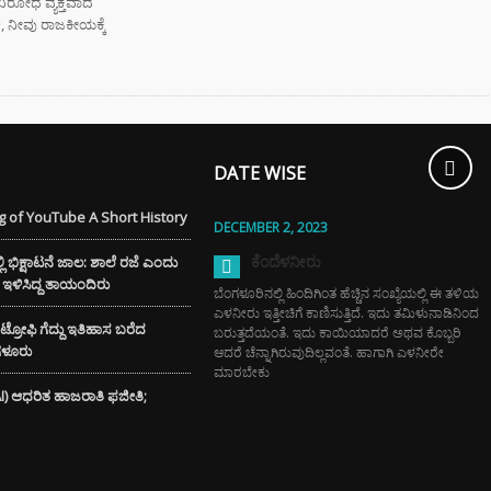
ಿರೋಧ ವ್ಯಕ್ತವಾದ
ಿ, ನೀವು ರಾಜಕೀಯಕ್ಕೆ
ಮಂತ್ರಿ
ರಾಮಯ್ಯ ಅವರು
ನಾಮೆ ಘೋಷಣೆ –
ಶಿವಕುಮಾರ್
ಿನ ಸಿಎಂ?
DATE WISE
‌ಗಾಗಿ ಕಡಿಮೆ
ಸನ್‌ಗ್ಲಾಸ್
 of YouTube A Short History
ತ್ತೀರಾ? ಹಾಗಾದರೆ
DECEMBER 2, 2023
ಾಯಗಳ ಬಗ್ಗೆ
ಕೆಂದೆಳನೀರು
ಭಿಕ್ಷಾಟನೆ ಜಾಲ: ಶಾಲೆ ರಜೆ ಎಂದು
ಲೇಬೇಕು!
ೆಗೆ ಇಳಿಸಿದ್ದ ತಾಯಂದಿರು
ಬೆಂಗಳೂರಿನಲ್ಲಿ ಹಿಂದಿಗಿಂತ ಹೆಚ್ಚಿನ ಸಂಖ್ಯೆಯಲ್ಲಿ ಈ ತಳಿಯ
ಎಳನೀರು ಇತ್ತೀಚಿಗೆ ಕಾಣಿಸುತ್ತಿದೆ. ಇದು ತಮಿಳುನಾಡಿನಿಂದ
TAL ARREST
್ ಟ್ರೋಫಿ ಗೆದ್ದು ಇತಿಹಾಸ ಬರೆದ
ಬರುತ್ತದೆಯಂತೆ. ಇದು ಕಾಯಿಯಾದರೆ ಅಥವ ಕೊಬ್ಬರಿ
 ವೃದ್ಧೆ ಆಸ್ತಿ ಮಾರಿ
ಂಗಳೂರು
ಆದರೆ ಚೆನ್ನಾಗಿರುವುದಿಲ್ಲವಂತೆ. ಹಾಗಾಗಿ ಎಳನೀರೇ
ಲಿಟ್ಟಿದ್ದ 24
ಮಾರಬೇಕು
 ರೂ ಲೂಟಿ
(AI) ಆಧರಿತ ಹಾಜರಾತಿ ಫಜೀತಿ;
್ಲಿ ಚಿನ್ನದ
ೆಗೆ ದೊಡ್ಡ ಹೊಡೆತ