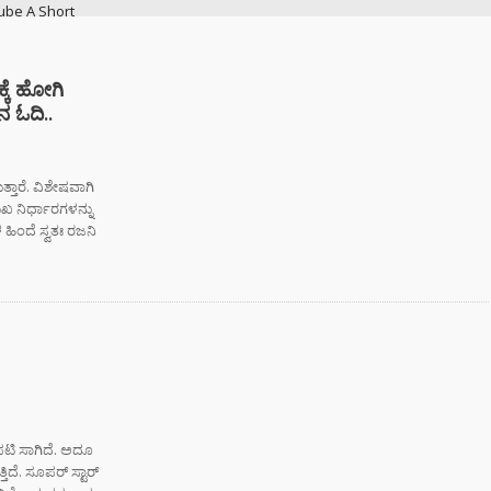
ube A Short
ry
್ಕೆ ಹೋಗಿ
ನಗರದಲ್ಲಿ
ನ ಓದಿ..
ಟನೆ ಜಾಲ: ಶಾಲೆ ರಜೆ
ಕ್ಕಳನ್ನೇ ಭಿಕ್ಷೆಗೆ
ದ್ದ ತಾಯಂದಿರು
್ತಾರೆ. ವಿಶೇಷವಾಗಿ
ಖ ನಿರ್ಧಾರಗಳನ್ನು
 ಟು ಬ್ಯಾಕ್ ಟ್ರೋಫಿ
ಹಿಂದೆ ಸ್ವತಃ ರಜನಿ
 ಇತಿಹಾಸ ಬರೆದ
ಿಬಿ – ಬೆಂಗಳೂರು
ಿಗೆ ಎಐ (AI)
 ಹಾಜರಾತಿ
;
ರಾಮಯ್ಯ ಸೀಕ್ರೆಟ್
್‌, ಡಿಕೆಶಿ ಮತ್ತು
ಟಿ ಸಾಗಿದೆ. ಅದೂ
‌ ಗಾಂಧಿಗೆ
ದೆ. ಸೂಪರ್ ಸ್ಟಾರ್
ಟ್ ಏಟು”