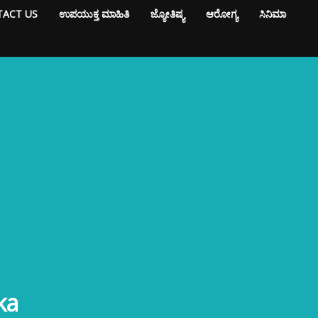
ACT US
ಉಪಯುಕ್ತ ಮಾಹಿತಿ
ಜ್ಯೋತಿಷ್ಯ
ಆರೋಗ್ಯ
ಸಿನಿಮಾ
ka