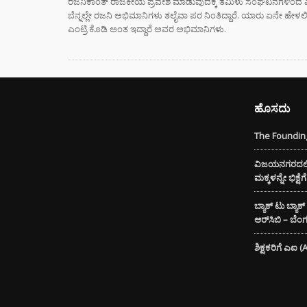
ರಜನಿಕಾಂತ್ ರಾಜಕೀಯ ಪ್ರವೇಶ ಮಾಡುವುದಕ್ಕೆ ತಮಿಳು ಸಂಘಟನೆಗಳಿಂದ ವ
ಬೆನ್ನಲ್ಲೇ ರಜನಿ ಅಭಿಮಾನಿಗಳು ತಲೈವಾ ಪರ ನಿಂತಿದ್ದಾರೆ. ಯಾರು ಏನೇ ಹೇಳಲ
ಮುಖ್ಯ
ಎಂಟ್ರಿ ಕೊಡಿ ಅಂತ ಇದ್ದಾರೆ ಅವರ ಅಭಿಮಾನಿಗಳು.
ಸಿದ್ದ
ರಾಜೀ
ಡಿಕೆ 
ಮುಂದ
ಹೊಸದು
ಸ್ಟೈಲ್
ಬೆಲೆಯ 
The Founding
ಧರಿಸು
ಈ ಅಪ
ವಿಜಯನಗರದಲ್ಲಿ 
ತಿಳಿಯ
ಮಕ್ಕಳನ್ನೇ ಭಿಕ್ಷ
DIGI
ಬ್ಯಾಕ್ ಟು ಬ್ಯಾಕ
SCAM :
ಆರ್‌ಸಿಬಿ – ಬೆ
ಖಾತೆಯಲ್
ಕೋಟಿ
ಶಿಕ್ಷಕರಿಗೆ ಎಐ 
ಭಾರತದಲ
ಬೇಡಿಕ
ಬಿದ್ದಿದೆ.