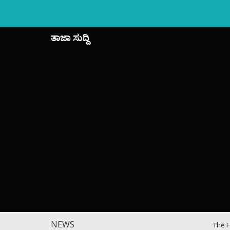
ತಾಜಾ ಸುದ್ದಿ
NEWS
The F