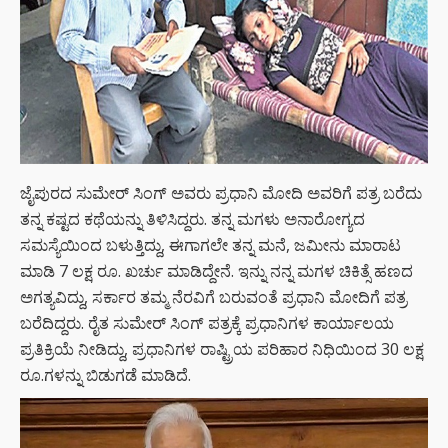
ಜೈಪುರದ ಸುಮೇರ್ ಸಿಂಗ್ ಅವರು ಪ್ರಧಾನಿ ಮೋದಿ ಅವರಿಗೆ ಪತ್ರ ಬರೆದು
ತನ್ನ ಕಷ್ಟದ ಕಥೆಯನ್ನು ತಿಳಿಸಿದ್ದರು. ತನ್ನ ಮಗಳು ಅನಾರೋಗ್ಯದ
ಸಮಸ್ಯೆಯಿಂದ ಬಳುತ್ತಿದ್ದು, ಈಗಾಗಲೇ ತನ್ನ ಮನೆ, ಜಮೀನು ಮಾರಾಟ
ಮಾಡಿ 7 ಲಕ್ಷ ರೂ. ಖರ್ಚು ಮಾಡಿದ್ದೇನೆ. ಇನ್ನು ನನ್ನ ಮಗಳ ಚಿಕಿತ್ಸೆ ಹಣದ
ಅಗತ್ಯವಿದ್ದು, ಸರ್ಕಾರ ತಮ್ಮ ನೆರವಿಗೆ ಬರುವಂತೆ ಪ್ರಧಾನಿ ಮೋದಿಗೆ ಪತ್ರ
ಬರೆದಿದ್ದರು. ರೈತ ಸುಮೇರ್ ಸಿಂಗ್ ಪತ್ರಕ್ಕೆ ಪ್ರಧಾನಿಗಳ ಕಾರ್ಯಾಲಯ
ಪ್ರತಿಕ್ರಿಯೆ ನೀಡಿದ್ದು, ಪ್ರಧಾನಿಗಳ ರಾಷ್ಟ್ರಿಯ ಪರಿಹಾರ ನಿಧಿಯಿಂದ 30 ಲಕ್ಷ
ರೂ.ಗಳನ್ನು ಬಿಡುಗಡೆ ಮಾಡಿದೆ.