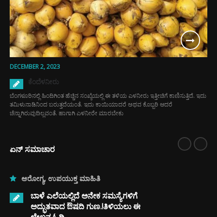
DECEMBER 2, 2023
ಕೆಂದೆಳನೀರು
ಬೆಂಗಳೂರಿನಲ್ಲಿ ಹಿಂದಿಗಿಂತ ಹೆಚ್ಚಿನ ಸಂಖ್ಯೆಯಲ್ಲಿ ಈ ತಳಿಯ ಎಳನೀರು ಇತ್ತೀಚಿಗೆ ಕಾಣಿಸುತ್ತಿದೆ. ಇದು
ತಮಿಳುನಾಡಿನಿಂದ ಬರುತ್ತದೆಯಂತೆ. ಇದು ಕಾಯಿಯಾದರೆ ಅಥವ ಕೊಬ್ಬರಿ ಆದರೆ
ಚೆನ್ನಾಗಿರುವುದಿಲ್ಲವಂತೆ. ಹಾಗಾಗಿ ಎಳನೀರೇ ಮಾರಬೇಕು
ಏನ್ ಸಮಾಚಾರ
ಆರೋಗ್ಯ
,
ಉಪಯುಕ್ತ ಮಾಹಿತಿ
ಬಾಳೆ ಎಲೆಯಲ್ಲಿದೆ ಅನೇಕ ಸಮಸ್ಯೆಗಳಿಗೆ
ಅದ್ಭುತವಾದ ಔಷದಿ ಗುಣ.!ತಿಳಿಯಲು ಈ