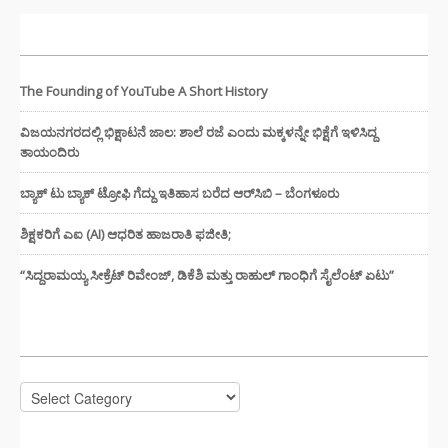
ಇತ್ತೀಚಿನ ಸುದ್ದಿಗಳು
The Founding of YouTube A Short History
ವಿಜಯನಗರದಲ್ಲಿ ಭಿಕ್ಷಾಟನೆ ಜಾಲ: ಶಾಲೆ ರಜೆ ಎಂದು ಮಕ್ಕಳನ್ನೇ ಭಿಕ್ಷೆಗೆ ಇಳಿಸಿದ್ದ
ತಾಯಂದಿರು
ಬ್ಯಾಕ್ ಟು ಬ್ಯಾಕ್ ಟ್ರೋಫಿ ಗೆದ್ದು ಇತಿಹಾಸ ಬರೆದ ಆರ್‌ಸಿಬಿ – ಬೆಂಗಳೂರು
ಶಿಕ್ಷಕರಿಗೆ ಎಐ (AI) ಆಧರಿತ ಹಾಜರಾತಿ ಫಜೀತಿ;
“ಸಿದ್ದರಾಮಯ್ಯ ಸೀಕ್ರೆಟ್ ರಿವೇಂಜ್‌, ಡಿಕೆಶಿ ಮತ್ತು ರಾಹುಲ್‌ ಗಾಂಧಿಗೆ ಸೈಲೆಂಟ್ ಏಟು”
CATEGORIES
Categories