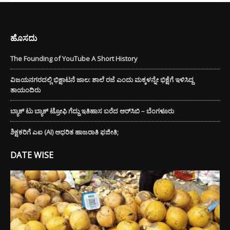
ಹೊಸದು
The Founding of YouTube A Short History
ವಿಜಯನಗರದಲ್ಲಿ ಭಿಕ್ಷಾಟನೆ ಜಾಲ: ಶಾಲೆ ರಜೆ ಎಂದು ಮಕ್ಕಳನ್ನೇ ಭಿಕ್ಷೆಗೆ ಇಳಿಸಿದ್ದ
ತಾಯಂದಿರು
ಬ್ಯಾಕ್ ಟು ಬ್ಯಾಕ್ ಟ್ರೋಫಿ ಗೆದ್ದು ಇತಿಹಾಸ ಬರೆದ ಆರ್‌ಸಿಬಿ – ಬೆಂಗಳೂರು
ಶಿಕ್ಷಕರಿಗೆ ಎಐ (AI) ಆಧರಿತ ಹಾಜರಾತಿ ಫಜೀತಿ;
DATE WISE