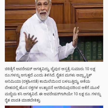
ಚಿಕಿತ್ಸೆಗೆ ಅಪರೇಷನ್ ಅಗತ್ಯವಿದ್ದು, ಜೈಪುರ ಆಸ್ಪತ್ರೆ ಸುಮಾರು 10 ಲಕ್ಷ
ರೂ.ಗಳನ್ನು ಆಗುತ್ತದೆ ಎಂದು ತಿಳಿಸಿದೆ. ರೈತನ ಮಗಳು ಅಪ್ಲ್ಯಾಸ್ಟಿಕ್
ಅನಿಮಿಯಾ (ರಕ್ತಹೀನತೆ) ಕಾಯಿಲೆಯಿಂದ ಬಳಲುತ್ತಿದ್ದು, ಆಕೆಯ
ದೇಹದಲ್ಲಿ ಹೊಸ ರಕ್ತಗಳ ಉತ್ಪಾದನೆ ಆಗದಿರುವುದರಿಂದ ಆಕೆಗೆ ಮೂಳೆ
ಮಜ್ಜೆಯ ಕಸಿ ಅಗತ್ಯವಿದೆ. ಈ ಆಪರೇಷನ್‍ಗಾಗಿಯೇ 10 ಲಕ್ಷ ರೂ. ಗಳನ್ನು
ರೈತ ಪಾವತಿ ಮಾಡಬೇಕಿತ್ತು.