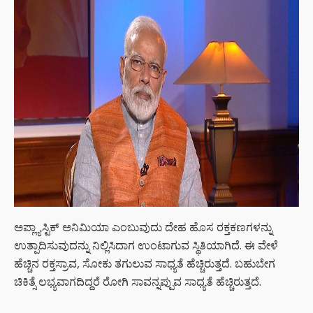
ಅಪ್ಲ್ಯಾಸ್ಟಿಕ್ ಅನಿಮಿಯಾ ಎಂಬುವುದು ದೇಹ ಹೊಸ ರಕ್ತಕಣಗಳನ್ನು
ಉತ್ಪಾದಿಸುವುದನ್ನು ನಿಲ್ಲಿಸಿದಾಗ ಉಂಟಾಗುವ ಸ್ಥಿತಿಯಾಗಿದೆ. ಈ ವೇಳೆ
ಹೆಚ್ಚಿನ ರಕ್ತಸ್ರಾವ, ಸೋಕು ತಗುಲುವ ಸಾಧ್ಯತೆ ಹೆಚ್ಚಿರುತ್ತದೆ. ಬಹುಬೇಗ
ಚಿಕಿತ್ಸೆ ಲಭ್ಯವಾಗದಿದ್ದರೆ ರೋಗಿ ಸಾವನ್ನಪ್ಪುವ ಸಾಧ್ಯತೆ ಹೆಚ್ಚಿರುತ್ತದೆ.