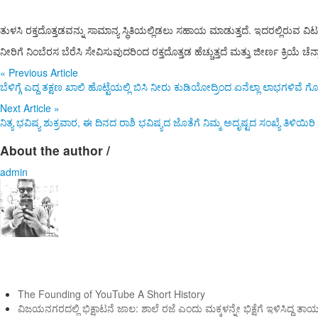
ತುಳಸಿ ರಕ್ತದೊತ್ತಡವನ್ನು ಸಾಮಾನ್ಯ ಸ್ಥಿತಿಯಲ್ಲಿಡಲು ಸಹಾಯ ಮಾಡುತ್ತದೆ. ಇದರಲ್ಲಿರುವ ವಿಟ
ನೀರಿಗೆ ನಿಂಬೆರಸ ಬೆರೆಸಿ ಸೇವಿಸುವುದರಿಂದ ರಕ್ತದೊತ್ತಡ ಹೆಚ್ಚುತ್ತದೆ ಮತ್ತು ಜೀರ್ಣ ಕ್ರಿಯೆ ಚೆನ್
«
Previous Article
ಬೆಳಿಗ್ಗೆ ಎದ್ದ ತಕ್ಷಣ ಖಾಲಿ ಹೊಟ್ಟೆಯಲ್ಲಿ ಬಿಸಿ ನೀರು ಕುಡಿಯೋದ್ರಿಂದ ಏನೆಲ್ಲಾ ಲಾಭಗಳಿವೆ ಗೊತ
Next Article
»
ನಿತ್ಯ ಭವಿಷ್ಯ ಶುಕ್ರವಾರ, ಈ ದಿನದ ರಾಶಿ ಭವಿಷ್ಯದ ಜೊತೆಗೆ ನಿಮ್ಮ ಅದೃಷ್ಟದ ಸಂಖ್ಯೆ ತಿಳಿಯಿರಿ
About the author /
admin
ಇತ್ತೀಚಿನ ಸುದ್ದಿಗಳು
The Founding of YouTube A Short History
ವಿಜಯನಗರದಲ್ಲಿ ಭಿಕ್ಷಾಟನೆ ಜಾಲ: ಶಾಲೆ ರಜೆ ಎಂದು ಮಕ್ಕಳನ್ನೇ ಭಿಕ್ಷೆಗೆ ಇಳಿಸಿದ್ದ ತಾ