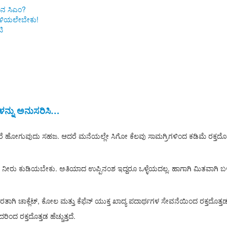
ಿನ ಸಿಎಂ?
 ತಿಳಿಯಲೇಬೇಕು!
ಿ
ನ್ನು ಅನುಸರಿಸಿ…
ರೆ ಹೋಗುವುದು ಸಹಜ. ಆದರೆ ಮನೆಯಲ್ಲೇ ಸಿಗೋ ಕೆಲವು ಸಾಮಗ್ರಿಗಳಿಂದ ಕಡಿಮೆ ರಕ್ತದ
ಿನ ನೀರು ಕುಡಿಯಬೇಕು. ಅತಿಯಾದ ಉಪ್ಪಿನಂಶ ಇದ್ದರೂ ಒಳ್ಳೆಯದಲ್ಲ. ಹಾಗಾಗಿ ಮಿತವಾಗಿ ಬ
ಹೊರತಾಗಿ ಚಾಕ್ಲೆಟ್, ಕೋಲ ಮತ್ತು ಕೆಫೆನ್ ಯುಕ್ತ ಖಾದ್ಯ ಪದಾರ್ಥಗಳ ಸೇವನೆಯಿಂದ ರಕ್ತದೊತ್ತಡ
ದರಿಂದ ರಕ್ತದೊತ್ತಡ ಹೆಚ್ಚುತ್ತದೆ.