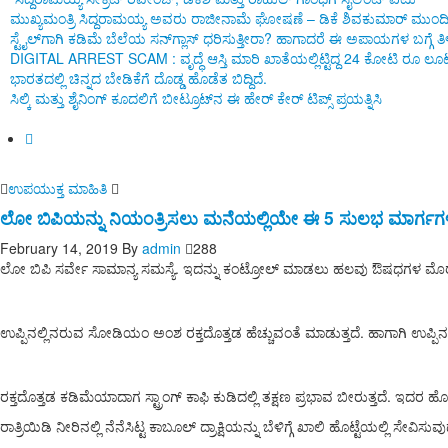
ಮುಖ್ಯಮಂತ್ರಿ ಸಿದ್ದರಾಮಯ್ಯ ಅವರು ರಾಜೀನಾಮೆ ಘೋಷಣೆ – ಡಿಕೆ ಶಿವಕುಮಾರ್ ಮುಂದ
ಸ್ಟೈಲ್‌ಗಾಗಿ ಕಡಿಮೆ ಬೆಲೆಯ ಸನ್‌ಗ್ಲಾಸ್ ಧರಿಸುತ್ತೀರಾ? ಹಾಗಾದರೆ ಈ ಅಪಾಯಗಳ ಬಗ್ಗೆ
DIGITAL ARREST SCAM : ವೃದ್ಧೆ ಆಸ್ತಿ ಮಾರಿ ಖಾತೆಯಲ್ಲಿಟ್ಟಿದ್ದ 24 ಕೋಟಿ ರೂ ಲೂಟ
ಭಾರತದಲ್ಲಿ ಚಿನ್ನದ ಬೇಡಿಕೆಗೆ ದೊಡ್ಡ ಹೊಡೆತ ಬಿದ್ದಿದೆ.
ಸಿಲ್ಕಿ ಮತ್ತು ಶೈನಿಂಗ್ ಕೂದಲಿಗೆ ಬೀಟ್ರೂಟ್‌ನ ಈ ಹೇರ್ ಕೇರ್ ಟಿಪ್ಸ್ ಪ್ರಯತ್ನಿಸಿ
ಉಪಯುಕ್ತ ಮಾಹಿತಿ
ಲೋ ಬಿಪಿಯನ್ನು ನಿಯಂತ್ರಿಸಲು ಮನೆಯಲ್ಲಿಯೇ ಈ 5 ಸುಲಭ ಮಾರ್ಗಗಳ
February 14, 2019
By
admin
288
ಲೋ ಬಿಪಿ ಸರ್ವೇ ಸಾಮಾನ್ಯ ಸಮಸ್ಯೆ. ಇದನ್ನು ಕಂಟ್ರೋಲ್ ಮಾಡಲು ಹಲವು ಔಷಧಗಳ ಮೊ
ಉಪ್ಪಿನಲ್ಲಿನರುವ ಸೋಡಿಯಂ ಅಂಶ ರಕ್ತದೊತ್ತಡ ಹೆಚ್ಚುವಂತೆ ಮಾಡುತ್ತದೆ. ಹಾಗಾಗಿ ಉಪ್ಪ
ರಕ್ತದೊತ್ತಡ ಕಡಿಮೆಯಾದಾಗ ಸ್ಟ್ರಾಂಗ್ ಕಾಫಿ ಕುಡಿದಲ್ಲಿ ತಕ್ಷಣ ಪ್ರಭಾವ ಬೀರುತ್ತದೆ. ಇದರ 
ರಾತ್ರಿಯಿಡಿ ನೀರಿನಲ್ಲಿ ನೆನೆಸಿಟ್ಟ ಕಾಬೂಲ್ ದ್ರಾಕ್ಷಿಯನ್ನು ಬೆಳಿಗ್ಗೆ ಖಾಲಿ ಹೊಟ್ಟೆಯಲ್ಲಿ ಸೇವಿಸುವು