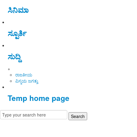
ಸಿನಿಮಾ
ಸ್ಪೂರ್ತಿ
ಸುದ್ದಿ
+
ರಾಜಕೀಯ
ವಿಸ್ಮಯ ಜಗತ್ತು
Temp home page