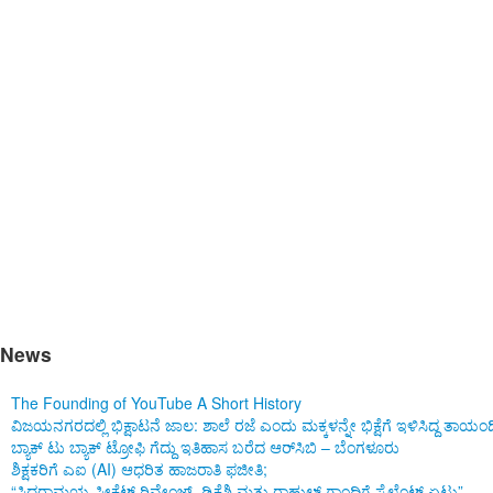
Good morning Karnataka
News
The Founding of YouTube A Short History
ವಿಜಯನಗರದಲ್ಲಿ ಭಿಕ್ಷಾಟನೆ ಜಾಲ: ಶಾಲೆ ರಜೆ ಎಂದು ಮಕ್ಕಳನ್ನೇ ಭಿಕ್ಷೆಗೆ ಇಳಿಸಿದ್ದ ತಾಯಂ
ಬ್ಯಾಕ್ ಟು ಬ್ಯಾಕ್ ಟ್ರೋಫಿ ಗೆದ್ದು ಇತಿಹಾಸ ಬರೆದ ಆರ್‌ಸಿಬಿ – ಬೆಂಗಳೂರು
ಶಿಕ್ಷಕರಿಗೆ ಎಐ (AI) ಆಧರಿತ ಹಾಜರಾತಿ ಫಜೀತಿ;
“ಸಿದ್ದರಾಮಯ್ಯ ಸೀಕ್ರೆಟ್ ರಿವೇಂಜ್‌, ಡಿಕೆಶಿ ಮತ್ತು ರಾಹುಲ್‌ ಗಾಂಧಿಗೆ ಸೈಲೆಂಟ್ ಏಟು”