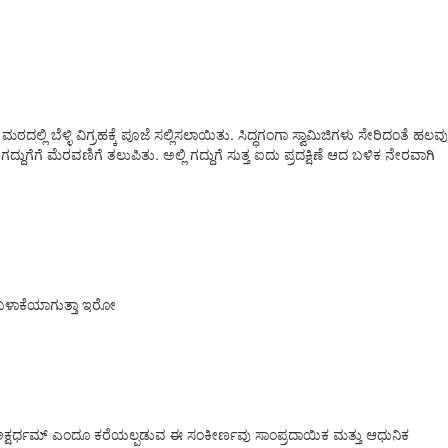
ಮಠದಲ್ಲಿ ಬೆಳ್ಳಿ ವಿಗ್ರಹಕ್ಕೆ ಪೂಜೆ ಸಲ್ಲಿಸಲಾಯಿತು. ಸಿದ್ಧಗಂಗಾ ಸ್ವಾಮಿಜಿಗಳು ಸೇರಿದಂತೆ ಹಲವು
ೆ ಮೆರವಣಿಗೆ ತಲುಪಿತು. ಅಲ್ಲಿ ಗದ್ದುಗೆ ಸುತ್ತ ಐದು ಪ್ರದಕ್ಷಿಣೆ ಆದ ಬಳಿಕ ನೇರವಾಗಿ
 ಬಳಾಕೆಯಾಗುತ್ತಾ ಇರೋ
ಅಕ್ಷರ್ಧಮ್ ಎಂದೂ ಕರೆಯಲ್ಪಡುವ ಈ ಸಂಕೀರ್ಣವು ಸಾಂಪ್ರದಾಯಿಕ ಮತ್ತು ಆಧುನಿಕ