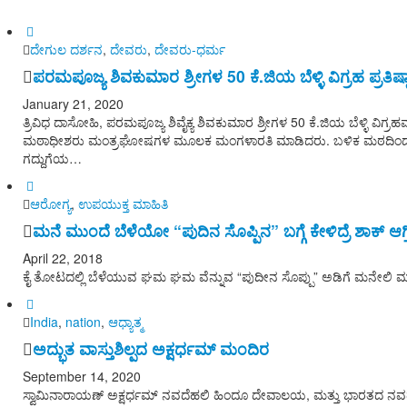
ದೇಗುಲ ದರ್ಶನ
,
ದೇವರು
,
ದೇವರು-ಧರ್ಮ
ಪರಮಪೂಜ್ಯ ಶಿವಕುಮಾರ ಶ್ರೀಗಳ 50 ಕೆ.ಜಿಯ ಬೆಳ್ಳಿ ವಿಗ್ರಹ ಪ್ರತಿಷ್ಠ
January 21, 2020
ತ್ರಿವಿಧ ದಾಸೋಹಿ, ಪರಮಪೂಜ್ಯ ಶಿವೈಕ್ಯ ಶಿವಕುಮಾರ ಶ್ರೀಗಳ 50 ಕೆ.ಜಿಯ ಬೆಳ್ಳಿ ವಿಗ್ರಹವನ್
ಮಠಾಧೀಶರು ಮಂತ್ರಘೋಷಗಳ ಮೂಲಕ ಮಂಗಳಾರತಿ ಮಾಡಿದರು. ಬಳಿಕ ಮಠದಿಂದ ಮೆರವಣಿಗೆ ಹೊರ
ಗದ್ದುಗೆಯ…
ಆರೋಗ್ಯ
,
ಉಪಯುಕ್ತ ಮಾಹಿತಿ
ಮನೆ ಮುಂದೆ ಬೆಳೆಯೋ “ಪುದಿನ ಸೊಪ್ಪಿನ” ಬಗ್ಗೆ ಕೇಳಿದ್ರೆ ಶಾಕ್ ಆ
April 22, 2018
ಕೈ ತೋಟದಲ್ಲಿ ಬೆಳೆಯುವ ಘಮ ಘಮ ವೆನ್ನುವ “ಪುದೀನ ಸೊಪ್ಪು” ಅಡಿಗೆ ಮನೇಲಿ ಮಾತ್
India
,
nation
,
ಆಧ್ಯಾತ್ಮ
ಅದ್ಭುತ ವಾಸ್ತುಶಿಲ್ಪದ ಅಕ್ಷರ್ಧಮ್ ಮಂದಿರ
September 14, 2020
ಸ್ವಾಮಿನಾರಾಯಣ್ ಅಕ್ಷರ್ಧಮ್ ನವದೆಹಲಿ ಹಿಂದೂ ದೇವಾಲಯ, ಮತ್ತು ಭಾರತದ ನವದೆಹಲ