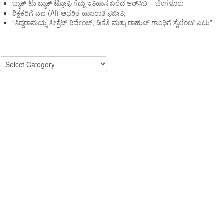
ಬ್ಯಾಕ್ ಟು ಬ್ಯಾಕ್ ಟ್ರೋಫಿ ಗೆದ್ದು ಇತಿಹಾಸ ಬರೆದ ಆರ್‌ಸಿಬಿ – ಬೆಂಗಳೂರು
ಶಿಕ್ಷಕರಿಗೆ ಎಐ (AI) ಆಧರಿತ ಹಾಜರಾತಿ ಫಜೀತಿ;
“ಸಿದ್ದರಾಮಯ್ಯ ಸೀಕ್ರೆಟ್ ರಿವೇಂಜ್‌, ಡಿಕೆಶಿ ಮತ್ತು ರಾಹುಲ್‌ ಗಾಂಧಿಗೆ ಸೈಲೆಂಟ್ ಏಟು”
Categories
Categories
ಏನ್ ಸಮಾಚಾರ