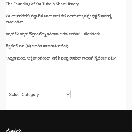
The Founding of YouTube A Short History
ವಿಜಯನಗರದಲ್ಲಿ ಭಿಕ್ಷಾಟನೆ ಜಾಲ: ಶಾಲೆ ರಜೆ ಎಂದು ಮಕ್ಕಳನ್ನೇ ಭಿಕ್ಷೆಗೆ ಇಳಿಸಿದ್ದ
ತಾಯಂದಿರು
ಬ್ಯಾಕ್ ಟು ಬ್ಯಾಕ್ ಟ್ರೋಫಿ ಗೆದ್ದು ಇತಿಹಾಸ ಬರೆದ ಆರ್‌ಸಿಬಿ – ಬೆಂಗಳೂರು
ಶಿಕ್ಷಕರಿಗೆ ಎಐ (AI) ಆಧರಿತ ಹಾಜರಾತಿ ಫಜೀತಿ;
“ಸಿದ್ದರಾಮಯ್ಯ ಸೀಕ್ರೆಟ್ ರಿವೇಂಜ್‌, ಡಿಕೆಶಿ ಮತ್ತು ರಾಹುಲ್‌ ಗಾಂಧಿಗೆ ಸೈಲೆಂಟ್ ಏಟು”
CATEGORIES
Categories
ಹೊಸದು