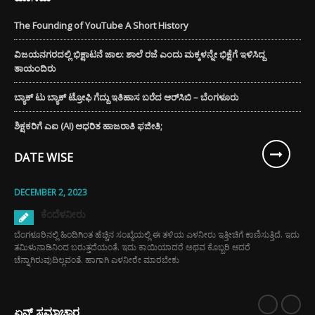
The Founding of YouTube A Short History
ವಿಜಯನಗರದಲ್ಲಿ ಭಿಕ್ಷಾಟನೆ ಜಾಲ: ಶಾಲೆ ರಜೆ ಎಂದು ಮಕ್ಕಳನ್ನೇ ಭಿಕ್ಷೆಗೆ ಇಳಿಸಿದ್ದ
ತಾಯಂದಿರು
ಬ್ಯಾಕ್ ಟು ಬ್ಯಾಕ್ ಟ್ರೋಫಿ ಗೆದ್ದು ಇತಿಹಾಸ ಬರೆದ ಆರ್‌ಸಿಬಿ – ಬೆಂಗಳೂರು
ಶಿಕ್ಷಕರಿಗೆ ಎಐ (AI) ಆಧರಿತ ಹಾಜರಾತಿ ಫಜೀತಿ;
DATE WISE
DECEMBER 2, 2023
ಕೆಂದೆಳನೀರು
ಬೆಂಗಳೂರಿನಲ್ಲಿ ಹಿಂದಿಗಿಂತ ಹೆಚ್ಚಿನ ಸಂಖ್ಯೆಯಲ್ಲಿ ಈ ತಳಿಯ ಎಳನೀರು ಇತ್ತೀಚಿಗೆ ಕಾಣಿಸುತ್ತಿದೆ. ಇದು
ತಮಿಳುನಾಡಿನಿಂದ ಬರುತ್ತದೆಯಂತೆ. ಇದು ಕಾಯಿಯಾದರೆ ಅಥವ ಕೊಬ್ಬರಿ ಆದರೆ
ಚೆನ್ನಾಗಿರುವುದಿಲ್ಲವಂತೆ. ಹಾಗಾಗಿ ಎಳನೀರೇ ಮಾರಬೇಕು
ಏನ್ ಸಮಾಚಾರ