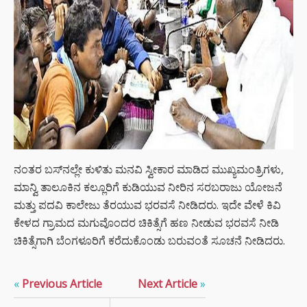
ನಂತರ ಬಸ್‍ನಲ್ಲೇ ಕುಳಿತು ಮನವಿ ಸ್ವೀಕಾರ ಮಾಡಿದ ಮುಖ್ಯಮಂತ್ರಿಗಳು,
ಮಾನ್ವಿ ತಾಲೂಕಿನ ಕಲ್ಲೂರಿಗೆ ಕುಡಿಯುವ ನೀರಿನ ಸರಬರಾಜು ಯೋಜನೆ
ಮತ್ತು ಪದವಿ ಕಾಲೇಜು ತೆರಯುವ ಭರವಸೆ ನೀಡಿದರು. ಇದೇ ವೇಳೆ ಕಿವಿ
ಕೇಳದ ಗ್ರಾಮದ ಮಗುವೊಂದರ ಚಿಕಿತ್ಸೆಗೆ ಹಣ ನೀಡುವ ಭರವಸೆ ನೀಡಿ
ಚಿಕಿತ್ಸೆಗಾಗಿ ಬೆಂಗಳೂರಿಗೆ ಕರೆದುಕೊಂಡು ಬರುವಂತೆ ಸೂಚನೆ ನೀಡಿದರು.
«
Previous Article
Next Article
»