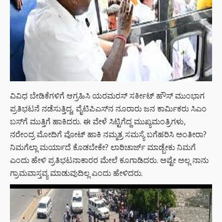
ವಿವಿಧ ಬೇಡಿಕೆಗಳಿಗೆ ಆಗ್ರಹಿಸಿ ಯರಮರಸ್ ಸರ್ಕೀಟ್ ಹೌಸ್ ಮುಂಭಾಗ
ಪ್ರತಿಭಟನೆ ನಡೆಸುತ್ತಿದ್ದ, ವೈಟಿಪಿಎಸ್‍ನ ನೂರಾರು ಜನ ಕಾರ್ಮಿಕರು ಸಿಎಂ
ಬಸ್‍ಗೆ ಮುತ್ತಿಗೆ ಹಾಕಿದರು. ಈ ವೇಳೆ ಸಿಟ್ಟಿಗೆದ್ದ ಮುಖ್ಯಮಂತ್ರಿಗಳು,
ನರೇಂದ್ರ ಮೋದಿಗೆ ವೋಟ್ ಹಾಕಿ ನಮ್ಮತ್ರ ಸಮಸ್ಯೆ ಬಗೆಹರಿಸಿ ಅಂತೀರಾ?
ನಿಮಗೆಲ್ಲಾ ಮರ್ಯಾದೆ ಕೊಡಬೇಕೇ? ಲಾಠಿಚಾರ್ಜ್ ಮಾಡ್ಬೇಕು ನಿಮಗೆ
ಎಂದು ಹೇಳಿ ಪ್ರತಿಭಟನಾಕಾರರ ಮೇಲೆ ಕೂಗಾಡಿದರು. ಅಷ್ಟೇ ಅಲ್ಲ ನಾನು
ಗ್ರಾಮವಾಸ್ತವ್ಯ ಮಾಡುವುದಿಲ್ಲ ಎಂದು ಹೇಳಿದರು.