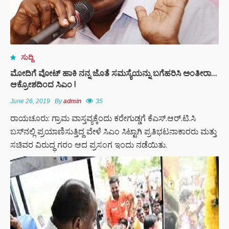
ಸುದ್ದಿ
ಮೋದಿಗೆ ವೋಟ್ ಹಾಕಿ ನನ್ನ ಜೊತೆ ಸಮಸ್ಯೆಯನ್ನು ಬಗೆಹರಿಸಿ ಅಂತೀರಾ…
ಆಕ್ರೋಶದಿಂದ ಸಿಎಂ !
June 26, 2019
By
admin
35
ರಾಯಚೂರು: ಗ್ರಾಮ ವಾಸ್ತವ್ಯಕ್ಕೆಂದು ಕರೇಗುಡ್ಡಗೆ ಕೆಎಸ್.ಆರ್.ಟಿ.ಸಿ
ಬಸ್‍ನಲ್ಲಿ ಪ್ರಯಾಣಿಸುತ್ತಿದ್ದ ವೇಳೆ ಸಿಎಂ ಸಿಟ್ಟಾಗಿ ಪ್ರತಿಭಟನಾಕಾರರು ಮತ್ತು
ಸಚಿವರ ವಿರುದ್ಧ ಗರಂ ಆದ ಪ್ರಸಂಗ ಇಂದು ನಡೆಯಿತು.