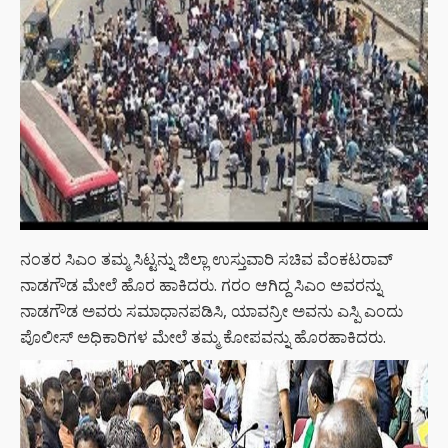
ನಂತರ ಸಿಎಂ ತಮ್ಮ ಸಿಟ್ಟನ್ನು ಜಿಲ್ಲಾ ಉಸ್ತುವಾರಿ ಸಚಿವ ವೆಂಕಟರಾವ್
ನಾಡಗೌಡ ಮೇಲೆ ಹೊರ ಹಾಕಿದರು. ಗರಂ ಆಗಿದ್ದ ಸಿಎಂ ಅವರನ್ನು
ನಾಡಗೌಡ ಅವರು ಸಮಾಧಾನಪಡಿಸಿ, ಯಾವನ್ರೀ ಅವನು ಎಸ್ಪಿ ಎಂದು
ಪೊಲೀಸ್ ಅಧಿಕಾರಿಗಳ ಮೇಲೆ ತಮ್ಮ ಕೋಪವನ್ನು ಹೊರಹಾಕಿದರು.