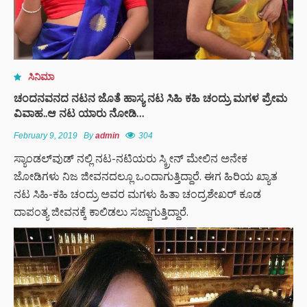
ಸಿನಿಮಾ
ಚಂದನವನದ ನಟನ ಜೊತೆ ಹಾಸ್ಯ ನಟ ಸಿಹಿ ಕಹಿ ಚಂದ್ರು ಮಗಳ ಪ್ರೇಮ
ವಿವಾಹ..ಆ ನಟ ಯಾರು ನೋಡಿ…
February 9, 2019
By
admin
304
ಸ್ಯಾಂಡಲ್‍ವುಡ್ ನಲ್ಲಿ ನಟ-ನಟಿಯರು ಸ್ಕ್ರೀನ್ ಮೇಲಿನ ಅನೇಕ
ಜೋಡಿಗಳು ನಿಜ ಜೀವನದಲ್ಲೂ ಒಂದಾಗುತ್ತಿದ್ದಾರೆ. ಈಗ ಹಿರಿಯ ಖ್ಯಾತ
ನಟ ಸಿಹಿ-ಕಹಿ ಚಂದ್ರು ಅವರ ಮಗಳು ಹಿತಾ ಚಂದ್ರಶೇಖರ್ ಕೂಡ
ದಾಪಂತ್ಯ ಜೀವನಕ್ಕೆ ಕಾಲಿಡಲು ಸಜ್ಜಾಗುತ್ತಿದ್ದಾರೆ.