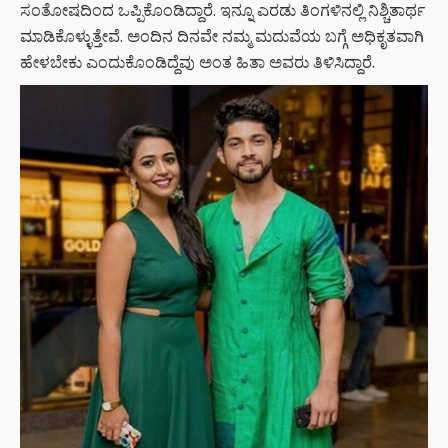
ಸಂತೋಷದಿಂದ ಒಪ್ಪಿಕೊಂಡಿದ್ದಾರೆ. ಇನ್ನೂ ಎರಡು ತಿಂಗಳಿನಲ್ಲಿ ನಿಶ್ಚಿತಾರ್ಥ
ಮಾಡಿಕೊಳ್ಳುತ್ತೇವೆ. ಅಂದಿನ ದಿನವೇ ನಮ್ಮ ಮದುವೆಯ ಬಗ್ಗೆ ಅಧಿಕೃತವಾಗಿ
ಹೇಳಬೇಕು ಎಂದುಕೊಂಡಿದ್ದೆವು ಅಂತ ಹಿತಾ ಅವರು ತಿಳಿಸಿದ್ದಾರೆ.