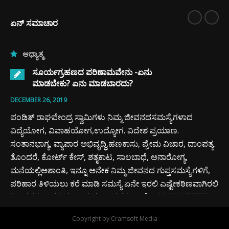
ಏನ್ ಸಮಾಚಾರ
ಆಧ್ಯಾತ್ಮ
ಸೂರ್ಯಗ್ರಹಣದ ಪರಿಣಾಮವೇನು -ಏನು
ಮಾಡಬೇಕು? ಏನು ಮಾಡಬಾರದು?
DECEMBER 26, 2019
ಪಂಡಿತ್ ರಾಘವೇಂದ್ರ ಸ್ವಾಮಿಗಳು ನಿಮ್ಮ ಜೀವನದಸಮಸ್ಯೆಗಳಾದ
ವಿದ್ಯೆಯೋಗ, ವಿವಾಹಯೋಗ,ಉದ್ಯೋಗ. ವಿದೇಶ ಪ್ರಯಾಣ.
ಸಂತಾನಭಾಗ್ಯ, ವ್ಯಾಪಾರ ಅಭಿವೃದ್ಧಿ,ಹಣಕಾಸು, ಪ್ರೇಮ ವಿಚಾರ, ದಾಂಪತ್ಯ
ತೊಂದರೆ, ಕೋರ್ಟ್ ಕೇಸ್, ಶತೃಕಾಟ, ಸಾಲಬಾಧೆ, ಅನಾರೋಗ್ಯ,
ಮನೆಯಲ್ಲಿಅಶಾಂತಿ, ಇನ್ನೂ ಅನೇಕ ನಿಮ್ಮ ಜೀವನದ ಗುಪ್ತಸಮಸ್ಯೆಗಳಿಗೆ,
ಪರಿಹಾರ ತಿಳಿಯಲು ಕರೆ ಮಾಡಿ ಸಮಸ್ಯೆ ಏನೇ ಇರಲಿ ಎಷ್ಟೇಕಠಿಣವಾಗಿರಲಿ
5 ದಿನದಲ್ಲಿ ಶಾಶ್ವತ ಪರಿಹಾರ ಪರಿಹಾರದಲ್ಲಿ ಚಾಲೆಂಜ್ 9901077772
ಸರ್ವೇಷಾಮೇವ ವರ್ಣಾನಾಂ ಸೂತಕಂ ರಾಹುದರ್ಶನೇ ।ಸಚೇಲಂ ತು
Copyright by Cramsoft Media
ಭವೇತ್ ಸ್ನಾನಂ ಸೂತಕಾನ್ನಂ ವಿವರ್ಜಯೇತ್ ।। ಗ್ರಹಣವನ್ನು ಎಲ್ಲರೂ…