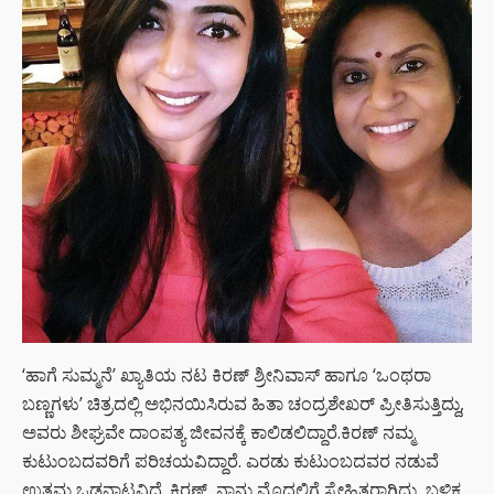
‘ಹಾಗೆ ಸುಮ್ಮನೆ’ ಖ್ಯಾತಿಯ ನಟ ಕಿರಣ್ ಶ್ರೀನಿವಾಸ್ ಹಾಗೂ ‘ಒಂಥರಾ
ಬಣ್ಣಗಳು’ ಚಿತ್ರದಲ್ಲಿ ಅಭಿನಯಿಸಿರುವ ಹಿತಾ ಚಂದ್ರಶೇಖರ್ ಪ್ರೀತಿಸುತ್ತಿದ್ದು,
ಅವರು ಶೀಘ್ರವೇ ದಾಂಪತ್ಯ ಜೀವನಕ್ಕೆ ಕಾಲಿಡಲಿದ್ದಾರೆ.ಕಿರಣ್ ನಮ್ಮ
ಕುಟುಂಬದವರಿಗೆ ಪರಿಚಯವಿದ್ದಾರೆ. ಎರಡು ಕುಟುಂಬದವರ ನಡುವೆ
ಉತ್ತಮ ಒಡನಾಟವಿದೆ. ಕಿರಣ್, ನಾನು ಮೊದಲಿಗೆ ಸ್ನೇಹಿತರಾಗಿದ್ದು, ಬಳಿಕ