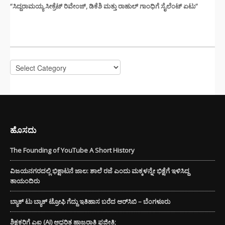
“ಸಿದ್ದರಾಮಯ್ಯ ಸೀಕ್ರೆಟ್ ರಿವೇಂಜ್‌, ಡಿಕೆಶಿ ಮತ್ತು ರಾಹುಲ್‌ ಗಾಂಧಿಗೆ ಸೈಲೆಂಟ್ ಏಟು”
CATEGORIES
Categories
ಹೊಸದು
The Founding of YouTube A Short History
ವಿಜಯನಗರದಲ್ಲಿ ಭಿಕ್ಷಾಟನೆ ಜಾಲ: ಶಾಲೆ ರಜೆ ಎಂದು ಮಕ್ಕಳನ್ನೇ ಭಿಕ್ಷೆಗೆ ಇಳಿಸಿದ್ದ
ತಾಯಂದಿರು
ಬ್ಯಾಕ್ ಟು ಬ್ಯಾಕ್ ಟ್ರೋಫಿ ಗೆದ್ದು ಇತಿಹಾಸ ಬರೆದ ಆರ್‌ಸಿಬಿ – ಬೆಂಗಳೂರು
ಶಿಕ್ಷಕರಿಗೆ ಎಐ (AI) ಆಧರಿತ ಹಾಜರಾತಿ ಫಜೀತಿ;