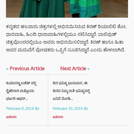
ಕನ್ನಡದ ಹಲವಾರು ಚಿತ್ರಗಳಲ್ಲಿ ಅಭಿನಯಿಸಿರುವ ಕಿರಣ್ ರಿಯಾಲಿಟಿ ಶೋ,
ಧಾರವಾಹಿ, ಹಿಂದಿ ಧಾರಾವಾಹಿಗಳಲ್ಲಿಯೂ ನಟಿಸಿದ್ದಾರೆ. ಬಾಲಿವುಡ್
ಚಿತ್ರವೊಂದರಲ್ಲಿಯೂ ಅವರು ಅಭಿನಯಿಸಲಿದ್ದಾರೆ. ಕಿರಣ್ ಹಾಗೂ ಹಿತಾ
ಅವರ ಮದುವೆಗೆ ಪೋಷಕರು ಒಪ್ಪಿಗೆ ಸೂಚಿಸಿದ್ದಾರೆ ಎಂದು ಹೇಳಲಾಗಿದೆ.
«
Previous Article
Next Article
»
ಕುಮಾರಣ್ಣ ಬಜೆಟ್ ನಲ್ಲಿ
ದಿನ ಭವಿಷ್ಯ ಭಾನುವಾರ, ಈ
ರೈತರಿಗಾಗಿ ಮತ್ತೊಂದು
ದಿನದ ನಿಮ್ಮ ರಾಶಿ ಭವಿಷ್ಯದಲ್ಲಿ
ಭರ್ಜರಿ ಆಫರ್...
ಏನಿದೆ ನೋಡಿ...
February 9, 2019
By
February 10, 2019
By
admin
admin