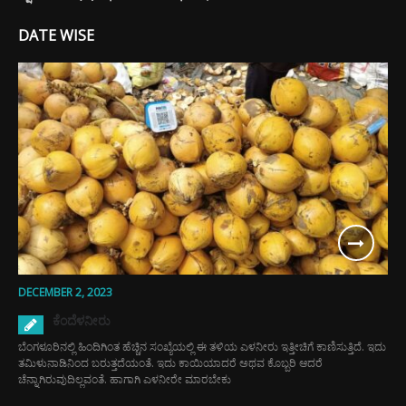
DATE WISE
DECEMBER 2, 2023
ಕೆಂದೆಳನೀರು
ಬೆಂಗಳೂರಿನಲ್ಲಿ ಹಿಂದಿಗಿಂತ ಹೆಚ್ಚಿನ ಸಂಖ್ಯೆಯಲ್ಲಿ ಈ ತಳಿಯ ಎಳನೀರು ಇತ್ತೀಚಿಗೆ ಕಾಣಿಸುತ್ತಿದೆ. ಇದು
ತಮಿಳುನಾಡಿನಿಂದ ಬರುತ್ತದೆಯಂತೆ. ಇದು ಕಾಯಿಯಾದರೆ ಅಥವ ಕೊಬ್ಬರಿ ಆದರೆ
ಚೆನ್ನಾಗಿರುವುದಿಲ್ಲವಂತೆ. ಹಾಗಾಗಿ ಎಳನೀರೇ ಮಾರಬೇಕು