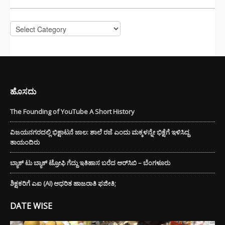
Categories
ಹೊಸದು
The Founding of YouTube A Short History
ವಿಜಯನಗರದಲ್ಲಿ ಭಿಕ್ಷಾಟನೆ ಜಾಲ: ಶಾಲೆ ರಜೆ ಎಂದು ಮಕ್ಕಳನ್ನೇ ಭಿಕ್ಷೆಗೆ ಇಳಿಸಿದ್ದ
ತಾಯಂದಿರು
ಬ್ಯಾಕ್ ಟು ಬ್ಯಾಕ್ ಟ್ರೋಫಿ ಗೆದ್ದು ಇತಿಹಾಸ ಬರೆದ ಆರ್‌ಸಿಬಿ – ಬೆಂಗಳೂರು
ಶಿಕ್ಷಕರಿಗೆ ಎಐ (AI) ಆಧರಿತ ಹಾಜರಾತಿ ಫಜೀತಿ;
DATE WISE