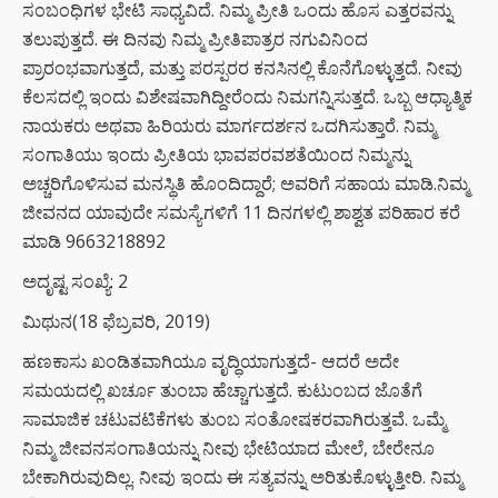
ಸಂಬಂಧಿಗಳ ಭೇಟಿ ಸಾಧ್ಯವಿದೆ. ನಿಮ್ಮ ಪ್ರೀತಿ ಒಂದು ಹೊಸ ಎತ್ತರವನ್ನು
ತಲುಪುತ್ತದೆ. ಈ ದಿನವು ನಿಮ್ಮ ಪ್ರೀತಿಪಾತ್ರರ ನಗುವಿನಿಂದ
ಪ್ರಾರಂಭವಾಗುತ್ತದೆ, ಮತ್ತು ಪರಸ್ಪರರ ಕನಸಿನಲ್ಲಿ ಕೊನೆಗೊಳ್ಳುತ್ತದೆ. ನೀವು
ಕೆಲಸದಲ್ಲಿ ಇಂದು ವಿಶೇಷವಾಗಿದ್ದೀರೆಂದು ನಿಮಗನ್ನಿಸುತ್ತದೆ. ಒಬ್ಬ ಆಧ್ಯಾತ್ಮಿಕ
ನಾಯಕರು ಅಥವಾ ಹಿರಿಯರು ಮಾರ್ಗದರ್ಶನ ಒದಗಿಸುತ್ತಾರೆ. ನಿಮ್ಮ
ಸಂಗಾತಿಯು ಇಂದು ಪ್ರೀತಿಯ ಭಾವಪರವಶತೆಯಿಂದ ನಿಮ್ಮನ್ನು
ಅಚ್ಚರಿಗೊಳಿಸುವ ಮನಸ್ಥಿತಿ ಹೊಂದಿದ್ದಾರೆ; ಅವರಿಗೆ ಸಹಾಯ ಮಾಡಿ.ನಿಮ್ಮ
ಜೀವನದ ಯಾವುದೇ ಸಮಸ್ಯೆಗಳಿಗೆ 11 ದಿನಗಳಲ್ಲಿ ಶಾಶ್ವತ ಪರಿಹಾರ ಕರೆ
ಮಾಡಿ 9663218892
ಅದೃಷ್ಟ ಸಂಖ್ಯೆ: 2
ಮಿಥುನ(18 ಫೆಬ್ರವರಿ, 2019)
ಹಣಕಾಸು ಖಂಡಿತವಾಗಿಯೂ ವೃದ್ಧಿಯಾಗುತ್ತದೆ- ಆದರೆ ಅದೇ
ಸಮಯದಲ್ಲಿ ಖರ್ಚೂ ತುಂಬಾ ಹೆಚ್ಚಾಗುತ್ತದೆ. ಕುಟುಂಬದ ಜೊತೆಗೆ
ಸಾಮಾಜಿಕ ಚಟುವಟಿಕೆಗಳು ತುಂಬ ಸಂತೋಷಕರವಾಗಿರುತ್ತವೆ. ಒಮ್ಮೆ
ನಿಮ್ಮ ಜೀವನಸಂಗಾತಿಯನ್ನು ನೀವು ಭೇಟಿಯಾದ ಮೇಲೆ, ಬೇರೇನೂ
ಬೇಕಾಗಿರುವುದಿಲ್ಲ. ನೀವು ಇಂದು ಈ ಸತ್ಯವನ್ನು ಅರಿತುಕೊಳ್ಳುತ್ತೀರಿ. ನಿಮ್ಮ