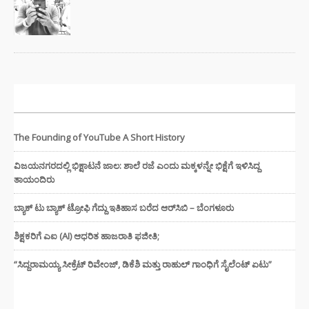
ಇತ್ತೀಚಿನ ಸುದ್ದಿಗಳು
The Founding of YouTube A Short History
ವಿಜಯನಗರದಲ್ಲಿ ಭಿಕ್ಷಾಟನೆ ಜಾಲ: ಶಾಲೆ ರಜೆ ಎಂದು ಮಕ್ಕಳನ್ನೇ ಭಿಕ್ಷೆಗೆ ಇಳಿಸಿದ್ದ
ತಾಯಂದಿರು
ಬ್ಯಾಕ್ ಟು ಬ್ಯಾಕ್ ಟ್ರೋಫಿ ಗೆದ್ದು ಇತಿಹಾಸ ಬರೆದ ಆರ್‌ಸಿಬಿ – ಬೆಂಗಳೂರು
ಶಿಕ್ಷಕರಿಗೆ ಎಐ (AI) ಆಧರಿತ ಹಾಜರಾತಿ ಫಜೀತಿ;
“ಸಿದ್ದರಾಮಯ್ಯ ಸೀಕ್ರೆಟ್ ರಿವೇಂಜ್‌, ಡಿಕೆಶಿ ಮತ್ತು ರಾಹುಲ್‌ ಗಾಂಧಿಗೆ ಸೈಲೆಂಟ್ ಏಟು”
CATEGORIES