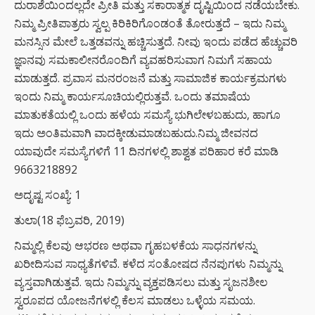
ದುರಾಶೆಯಿಂದಲ್ಲದೇ ಪ್ರೀತಿ ಮತ್ತು ಸಕಾರಾತ್ಮಕ ದೃಷ್ಟಿಯಿಂದ ನಡೆಯಬೇಕು.
ನಿಮ್ಮ ಪ್ರೀತಿಪಾತ್ರರು ಸ್ವಲ್ಪ ಕಿರಿಕಿರಿಗೊಂಡಂತೆ ತೋರುತ್ತದೆ – ಇದು ನಿಮ್ಮ
ಮನಸ್ಸಿನ ಮೇಲೆ ಒತ್ತಡವನ್ನು ಹಚ್ಚಿಸುತ್ತದೆ. ನೀವು ಇಂದು ಪಡೆದ ಹೆಚ್ಚುವರಿ
ಜ್ಞಾನವು ಸಮಕಾಲೀನರೊಂದಿಗೆ ವ್ಯವಹರಿಸುವಾಗ ನಿಮಗೆ ಸಹಾಯ
ಮಾಡುತ್ತದೆ. ಪ್ರವಾಸ ಮನರಂಜನೆ ಮತ್ತು ಸಾಮಾಜಿಕ ಕಾರ್ಯಕ್ರಮಗಳು
ಇಂದು ನಿಮ್ಮ ಕಾರ್ಯಸೂಚಿಯಲ್ಲಿರುತ್ತವೆ. ಒಂದು ತಮಾಷೆಯ
ಮಾತುಕತೆಯಲ್ಲಿ ಒಂದು ಹಳೆಯ ಸಮಸ್ಯೆ ಭುಗಿಲೇಳಬಹುದು, ಹಾಗೂ
ಇದು ಅಂತಿಮವಾಗಿ ವಾದಕ್ಕೀಡುಮಾಡಬಹುದು.ನಿಮ್ಮ ಜೀವನದ
ಯಾವುದೇ ಸಮಸ್ಯೆಗಳಿಗೆ 11 ದಿನಗಳಲ್ಲಿ ಶಾಶ್ವತ ಪರಿಹಾರ ಕರೆ ಮಾಡಿ
9663218892
ಅದೃಷ್ಟ ಸಂಖ್ಯೆ: 1
ತುಲಾ(18 ಫೆಬ್ರವರಿ, 2019)
ನಿಮ್ಮಲ್ಲಿ ಕೆಲವು ಆಭರಣ ಅಥವಾ ಗೃಹಬಳಕೆಯ ಸಾಧನಗಳನ್ನು
ಖರೀದಿಸುವ ಸಾಧ್ಯತೆಗಳಿವೆ. ಕಳೆದ ಸಂತೋಷದ ನೆನಪುಗಳು ನಿಮ್ಮನ್ನು
ವ್ಯಸ್ತವಾಗಿಡುತ್ತವೆ. ಇದು ನಿಮ್ಮನ್ನು ವ್ಯಕ್ತಪಡಿಸಲು ಮತ್ತು ಸೃಜನಶೀಲ
ಸ್ವರೂಪದ ಯೋಜನೆಗಳಲ್ಲಿ ಕೆಲಸ ಮಾಡಲು ಒಳ್ಳೆಯ ಸಮಯ.