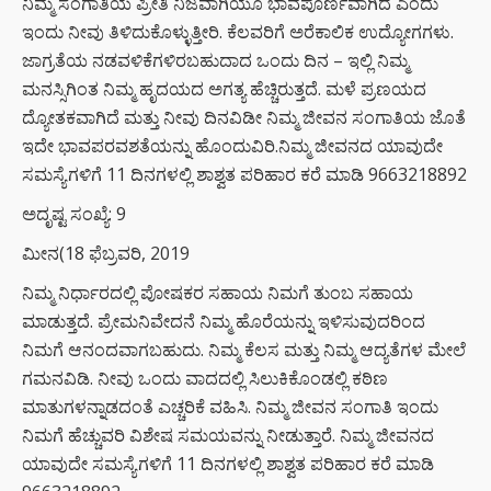
ನಿಮ್ಮ ಸಂಗಾತಿಯ ಪ್ರೀತಿ ನಿಜವಾಗಿಯೂ ಭಾವಪೂರ್ಣವಾಗಿದೆ ಎಂದು
ಇಂದು ನೀವು ತಿಳಿದುಕೊಳ್ಳುತ್ತೀರಿ. ಕೆಲವರಿಗೆ ಅರೆಕಾಲಿಕ ಉದ್ಯೋಗಗಳು.
ಜಾಗ್ರತೆಯ ನಡವಳಿಕೆಗಳಿರಬಹುದಾದ ಒಂದು ದಿನ – ಇಲ್ಲಿ ನಿಮ್ಮ
ಮನಸ್ಸಿಗಿಂತ ನಿಮ್ಮ ಹೃದಯದ ಅಗತ್ಯ ಹೆಚ್ಚಿರುತ್ತದೆ. ಮಳೆ ಪ್ರಣಯದ
ದ್ಯೋತಕವಾಗಿದೆ ಮತ್ತು ನೀವು ದಿನವಿಡೀ ನಿಮ್ಮ ಜೀವನ ಸಂಗಾತಿಯ ಜೊತೆ
ಇದೇ ಭಾವಪರವಶತೆಯನ್ನು ಹೊಂದುವಿರಿ.ನಿಮ್ಮ ಜೀವನದ ಯಾವುದೇ
ಸಮಸ್ಯೆಗಳಿಗೆ 11 ದಿನಗಳಲ್ಲಿ ಶಾಶ್ವತ ಪರಿಹಾರ ಕರೆ ಮಾಡಿ 9663218892
ಅದೃಷ್ಟ ಸಂಖ್ಯೆ: 9
ಮೀನ(18 ಫೆಬ್ರವರಿ, 2019
ನಿಮ್ಮ ನಿರ್ಧಾರದಲ್ಲಿ ಪೋಷಕರ ಸಹಾಯ ನಿಮಗೆ ತುಂಬ ಸಹಾಯ
ಮಾಡುತ್ತದೆ. ಪ್ರೇಮನಿವೇದನೆ ನಿಮ್ಮ ಹೊರೆಯನ್ನು ಇಳಿಸುವುದರಿಂದ
ನಿಮಗೆ ಆನಂದವಾಗಬಹುದು. ನಿಮ್ಮ ಕೆಲಸ ಮತ್ತು ನಿಮ್ಮ ಆದ್ಯತೆಗಳ ಮೇಲೆ
ಗಮನವಿಡಿ. ನೀವು ಒಂದು ವಾದದಲ್ಲಿ ಸಿಲುಕಿಕೊಂಡಲ್ಲಿ ಕಠಿಣ
ಮಾತುಗಳನ್ನಾಡದಂತೆ ಎಚ್ಚರಿಕೆ ವಹಿಸಿ. ನಿಮ್ಮ ಜೀವನ ಸಂಗಾತಿ ಇಂದು
ನಿಮಗೆ ಹೆಚ್ಚುವರಿ ವಿಶೇಷ ಸಮಯವನ್ನು ನೀಡುತ್ತಾರೆ. ನಿಮ್ಮ ಜೀವನದ
ಯಾವುದೇ ಸಮಸ್ಯೆಗಳಿಗೆ 11 ದಿನಗಳಲ್ಲಿ ಶಾಶ್ವತ ಪರಿಹಾರ ಕರೆ ಮಾಡಿ