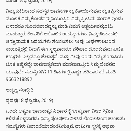
ಮೇಷ(18 ಫೆಬ್ರವರಿ, 2019)
ನಿಮ್ಮ ಕುಟುಂಬದ ಸದಸ್ಯರ ಭಾವನೆಗಳನ್ನು ನೋಯಿಸುವುದನ್ನು ತಪ್ಪಿಸುವ
ಮೂಲಕ ನಿಮ್ಮ ಕೋಪವನ್ನುನಿಯಂತ್ರಿಸಿ. ನಿಮ್ಮ ಪ್ರೀತಿಯ ಸಂಗಾತಿ ಇಂದು
ಏನಾದರೂ ಸುಂದರವಾದದ್ದನ್ನು ಮಾಡಿ ನಿಮಗೆ ಆಶ್ಚರ್ಯವನ್ನುಂಟು
ಮಾಡುತ್ತಾರೆ. ಕೆಲವರಿಗೆ ಅರೆಕಾಲಿಕ ಉದ್ಯೋಗಗಳು. ನಿಮ್ಮ ಜೀವನದಲ್ಲಿ
ಆಸಕ್ತಿದಾಯಕ ವಿಷಯಗಳು ಸಂಭವಿಸಲು ನೀವು ದೀರ್ಘಕಾಲದಿಂದ
ಕಾಯುತ್ತಿದ್ದಲ್ಲಿ ನಿಮಗೆ ಈಗ ಸ್ವಲ್ಪವಾದರೂ ಪರಿಹಾರ ದೊರಕುವುದು ಖಚಿತ.
ಕಣ್ಣುಗಳು ಎಲ್ಲವನ್ನೂ ಹೇಳುತ್ತವೆ, ಮತ್ತು ನೀವು ಇಂದು ನಿಮ್ಮ ಸಂಗಾತಿಯ
ಜೊತೆ ಕಣ್ಣಿನಲ್ಲೇ ಭಾವನಾತ್ಮಕವಾಗಿ ಮಾತನಾಡುತ್ತೀರಿ.ನಿಮ್ಮ ಜೀವನದ
ಯಾವುದೇ ಸಮಸ್ಯೆಗಳಿಗೆ 11 ದಿನಗಳಲ್ಲಿ ಶಾಶ್ವತ ಪರಿಹಾರ ಕರೆ ಮಾಡಿ
9663218892
ಅದೃಷ್ಟ ಸಂಖ್ಯೆ: 3
ವೃಷಭ(18 ಫೆಬ್ರವರಿ, 2019)
ಒಂದು ಅತ್ಯಂತ ಭಾವನಾತ್ಮಕ ನಿರ್ಧಾರ ಕೈಗೊಳ್ಳುವಾಗ ನೀವು ಸ್ತಿಮಿತ
ಕಳೆದುಕೊಳ್ಳಬಾರದು. ನಿಮ್ಮ ಪೋಷಕರು ನೀಡಿದ ಬೆಂಬಲದಿಂದ ಹಣಕಾಸು
ಸಮಸ್ಯೆಗಳು ನಿವಾರಣೆಯಾದಂತೆನಿಸುತ್ತವೆ. ಧಾರ್ಮಿಕ ಸ್ಥಳಕ್ಕೆ ಅಥವಾ