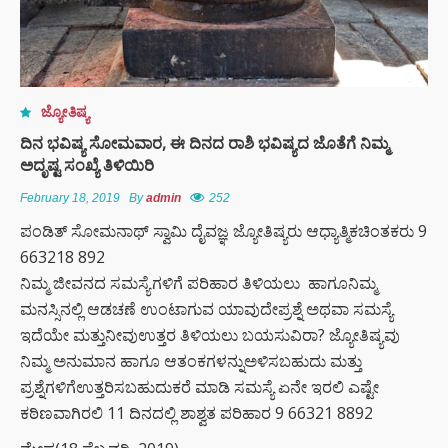
ಜ್ಯೋತಿಷ್ಯ
ದಿನ ಭವಿಷ್ಯ ಸೋಮವಾರ, ಈ ದಿನದ ರಾಶಿ ಭವಿಷ್ಯದ ಜೊತೆಗೆ ನಿಮ್ಮ
ಅದೃಷ್ಟ ಸಂಖ್ಯೆ ತಿಳಿಯಿರಿ
February 18, 2019
By
admin
252
ಪಂಡಿತ್ ಸೋಮನಾಥ್ ಸ್ವಾಮಿ ದೈವಜ್ಞ ಜ್ಯೋತಿಷ್ಯರು ಆಧ್ಯಾತ್ಮಿಕಚಿಂತಕರು 9
663218 892
ನಿಮ್ಮ ಜೀವನದ ಸಮಸ್ಯೆಗಳಿಗೆ ಪರಿಹಾರ ತಿಳಿಯಲು ಹಾಗೂನಿಮ್ಮ
ಮನಸ್ಸಿನಲ್ಲಿ ಆಡಚಣೆ ಉಂಟಾಗುವ ಯಾವುದೇಪ್ರಶ್ನೆ ಅಥವಾ ಸಮಸ್ಯೆ
ಇದೆಯೇ ಮತ್ತುನೀವುಉತ್ತರ ತಿಳಿಯಲು ಬಯಸುವಿರಾ? ಜ್ಯೋತಿಷ್ಯವು
ನಿಮ್ಮ ಅನುಮಾನ ಹಾಗೂ ಆತಂಕಗಳನ್ನುಅಳಿಸಬಹುದು ಮತ್ತು
ಪ್ರಶ್ನೆಗಳಿಗೆಉತ್ತರಿಸಬಹುದುಕರೆ ಮಾಡಿ ಸಮಸ್ಯೆ ಏನೇ ಇರಲಿ ಎಷ್ಟೇ
ಕಠಿಣವಾಗಿರಲಿ 11 ದಿನದಲ್ಲಿ ಶಾಶ್ವತ ಪರಿಹಾರ 9 66321 8892