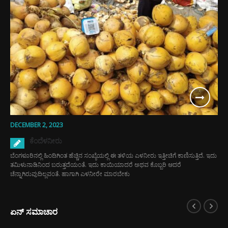
DECEMBER 2, 2023
ಕೆಂದೆಳನೀರು
ಬೆಂಗಳೂರಿನಲ್ಲಿ ಹಿಂದಿಗಿಂತ ಹೆಚ್ಚಿನ ಸಂಖ್ಯೆಯಲ್ಲಿ ಈ ತಳಿಯ ಎಳನೀರು ಇತ್ತೀಚಿಗೆ ಕಾಣಿಸುತ್ತಿದೆ. ಇದು
ತಮಿಳುನಾಡಿನಿಂದ ಬರುತ್ತದೆಯಂತೆ. ಇದು ಕಾಯಿಯಾದರೆ ಅಥವ ಕೊಬ್ಬರಿ ಆದರೆ
ಚೆನ್ನಾಗಿರುವುದಿಲ್ಲವಂತೆ. ಹಾಗಾಗಿ ಎಳನೀರೇ ಮಾರಬೇಕು
ಏನ್ ಸಮಾಚಾರ