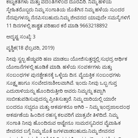
ಕಟ್ಟುಕತೆಗಳು ಮತ್ತು ವದಂತಿಗಳಿಂದ ದೂರವಿರಿ. ನಿಮ್ಮ ಹಳೆಯ
ಸ್ನೇಹಿತರೊಬ್ಬರು ನಿಮ್ಮ ಸಂಗಾತಿಯ ಜೊತೆಗಿನ ನಿಮ್ಮ ಹಳೆಯ ಸುಂದರ
ನೆನಪುಗಳನ್ನು ನೆನಪಿಸಬಹುದು.ನಿಮ್ಮ ಜೀವನದ ಯಾವುದೇ ಸಮಸ್ಯೆಗಳಿಗೆ
11 ದಿನಗಳಲ್ಲಿ ಶಾಶ್ವತ ಪರಿಹಾರ ಕರೆ ಮಾಡಿ 9663218892
ಅದೃಷ್ಟ ಸಂಖ್ಯೆ: 3
ವೃಶ್ಚಿಕ(18 ಫೆಬ್ರವರಿ, 2019)
ನೀವು ಸ್ವಲ್ಪ ಹೆಚ್ಚುವರಿ ಹಣ ಮಾಡಲು ಯೋಜಿಸುತ್ತದ್ದಲ್ಲಿ ಸುಭದ್ರ ಆರ್ಥಿಕ
ಯೋಜನೆಗಳಲ್ಲಿ ಹೂಡಿಕೆ ಮಾಡಿ. ಹಳೆಯ ಸಂಪರ್ಕಗಳು ಮತ್ತು
ಸಂಬಂಧಗಳ ಪುನಶ್ಚೇತನಕ್ಕೆ ಒಳ್ಳೆಯ ದಿನ. ವೈಯಕ್ತಿಕ ಸಂಬಂಧಗಳು
ಸೂಕ್ಷ್ಮ ಹಾಗೂ ಸಂವೇದನಾಶೀಲವಾಗಿವೆ. ಇಂದು ನೀವು ಒಬ್ಬ ಗುಪ್ತ
ಎದುರಾಳಿಯನ್ನು ಹೊಂದಿರುತ್ತೀರಿ ಅವರು ನಿಮ್ಮನ್ನು ತಪ್ಪಾಗಿ
ಸಾಬೀತುಪಡಿಸುವುದನ್ನು ಪ್ರೀತಿಸುತ್ತಾರೆ. ನಿಮ್ಮ ದಾರಿಯಲ್ಲಿ ಯಾರೇ
ಬಂದರೂ ಸಭ್ಯರೂ ಮತ್ತು ಆಕರ್ಷಕರೂ ಆಗಿರಿ – ನಿಮ್ಮ ಇಂದ್ರಜಾಲದಂಥ
ಆಕರ್ಷಣೆಯ ಹಿಂದಿನ ರಹಸ್ಯ ಕಲವರಿಗೆ ಮಾತ್ರವೇ ತಿಳಿದಿದೆ. ನಿಮ್ಮ
ಸಂಗಾತಿ ನೀವು ಹೊಂದಿರುವ ಅಷ್ಟೇನೂ ಸಾಮರಸ್ಯವಿರದ ವೈವಾಹಿಕ
ಜೀವನದ ಬಗ್ಗೆ ನಿಮ್ಮ ಜೊತೆ ಜಗಳವಾಡಬಹುದು.ನಿಮ್ಮ ಜೀವನದ