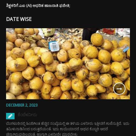
ಶಿಕ್ಷಕರಿಗೆ ಎಐ (AI) ಆಧರಿತ ಹಾಜರಾತಿ ಫಜೀತಿ;
DATE WISE
DECEMBER 2, 2023
ಕೆಂದೆಳನೀರು
ಬೆಂಗಳೂರಿನಲ್ಲಿ ಹಿಂದಿಗಿಂತ ಹೆಚ್ಚಿನ ಸಂಖ್ಯೆಯಲ್ಲಿ ಈ ತಳಿಯ ಎಳನೀರು ಇತ್ತೀಚಿಗೆ ಕಾಣಿಸುತ್ತಿದೆ. ಇದು
ತಮಿಳುನಾಡಿನಿಂದ ಬರುತ್ತದೆಯಂತೆ. ಇದು ಕಾಯಿಯಾದರೆ ಅಥವ ಕೊಬ್ಬರಿ ಆದರೆ
ಚೆನ್ನಾಗಿರುವುದಿಲ್ಲವಂತೆ. ಹಾಗಾಗಿ ಎಳನೀರೇ ಮಾರಬೇಕು