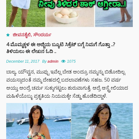
ಜೀವನಶೈಲಿ
,
ಸೌಂದರ್ಯ
4 ಮೊಮ್ಮಕ್ಕಳ ಈ ಅಜ್ಜಿಯ ಬ್ಯೂಟಿ ಸಿಕ್ರೆಟ್ ಬಗ್ಗೆ ನಿಮಗೆ ಗೊತ್ತಾ ..?
ತಿಳಿಯಲು ಈ ಲೇಖನ ಓದಿ ..
December 11, 2017
By
admin
1075
ಬಾಲ್ಯ, ಯೌವ್ವನ, ಮುಪ್ಪು ಇವೆಲ್ಲ ಬೇಡ ಅಂದ್ರೂ ನಮ್ಮನ್ನು ಬಿಡೋದಿಲ್ಲ.
ವಯಸ್ಸಾದಂತೆ ನಮ್ಮ ದೇಹದಲ್ಲಿ ಬದಲಾವಣೆಗಳು ಸಹಜ. 50 ವರ್ಷ
ಆಯ್ತು ಅಂದ್ರೆ ಚರ್ಮ ಸುಕ್ಕುಗಟ್ಟಲು ಶುರುವಾಗುತ್ತೆ. ಆದ್ರೆ ಆಸ್ಟ್ರೇಲಿಯಾದ
ಮಹಿಳೆಯೊಬ್ಳು ಪ್ರಕೃತಿಯ ನಿಯಮಕ್ಕೇ ಸೆಡ್ಡು ಹೊಡೆದಿದ್ದಾಳೆ.