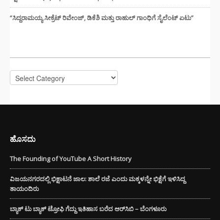
“ಸಿದ್ದರಾಮಯ್ಯ ಸೀಕ್ರೆಟ್ ರಿವೇಂಜ್‌, ಡಿಕೆಶಿ ಮತ್ತು ರಾಹುಲ್‌ ಗಾಂಧಿಗೆ ಸೈಲೆಂಟ್ ಏಟು”
CATEGORIES
Categories
ಹೊಸದು
The Founding of YouTube A Short History
ವಿಜಯನಗರದಲ್ಲಿ ಭಿಕ್ಷಾಟನೆ ಜಾಲ: ಶಾಲೆ ರಜೆ ಎಂದು ಮಕ್ಕಳನ್ನೇ ಭಿಕ್ಷೆಗೆ ಇಳಿಸಿದ್ದ
ತಾಯಂದಿರು
ಬ್ಯಾಕ್ ಟು ಬ್ಯಾಕ್ ಟ್ರೋಫಿ ಗೆದ್ದು ಇತಿಹಾಸ ಬರೆದ ಆರ್‌ಸಿಬಿ – ಬೆಂಗಳೂರು