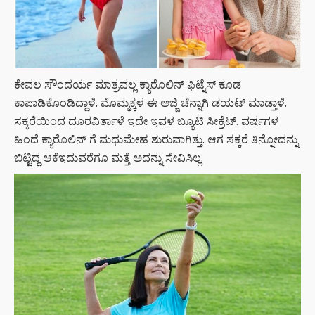
ಕೇವಲ ಸೌಂದರ್ಯ ಮಾತ್ರವಲ್ಲ ಕ್ಯಾರೊಲಿನ್ ಫಿಟ್ನೆಸ್ ಕೂಡ
ಕಾಪಾಡಿಕೊಂಡಿದ್ದಾಳೆ. ಮೊಮ್ಮಕ್ಕಳ ಈ ಅಜ್ಜಿ ಚೆನ್ನಾಗಿ ಡಯಟ್ ಮಾಡ್ತಾಳೆ.
ಸಕ್ಕರೆಯಿಂದ ದೂರವಿರ್ತಾಳೆ ಇದೇ ಇವಳ ಬ್ಯೂಟಿ ಸೀಕ್ರೆಟ್. ವರ್ಷಗಳ
ಹಿಂದೆ ಕ್ಯಾರೊಲಿನ್ ಗೆ ಮಧುಮೇಹ ಶುರುವಾಗಿತ್ತು. ಆಗ ಸಕ್ಕರೆ ತಿನ್ನೋದನ್ನು
ಬಿಟ್ಟಿದ್ದ ಆಕೆಇದುವರೆಗೂ ಮತ್ತೆ ಅದನ್ನು ಸೇವಿಸಿಲ್ಲ.