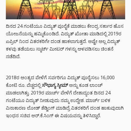
ತಿಳಿಯಲೇಬೇಕು!
DIGITAL
ARREST
ದಿನದ 24 ಗಂಟೆಯೂ ವಿದ್ಯುತ್ ಪೂರೈಕೆ ಮಾಡಲು ಕೇಂದ್ರ ಸರ್ಕಾರ ಹೊಸ
SCAM : ವೃದ್ಧೆ
ಯೋಜನೆಯನ್ನು ಹಮ್ಮಿಕೊಂಡಿದೆ. ವಿದ್ಯುತ್ ಖೋತಾ ಮಾಡಿದಲ್ಲಿ 2019ರ
ಆಸ್ತಿ ಮಾರಿ
ಏಪ್ರಿಲ್ ನಿಂದ ವಿತರಕರಿಗೇ ದಂಡ ಹಾಕಲಾಗುತ್ತದೆ. ಅಷ್ಟೇ ಅಲ್ಲ ವಿದ್ಯುತ್
ಖಾತೆಯಲ್ಲಿಟ್ಟಿದ್ದ
24 ಕೋಟಿ ರೂ
ಕಳವು ತಡೆಯಲು ಸ್ಮಾರ್ಟ್ ಮೀಟರ್ ಗಳನ್ನು ಅಳವಡಿಸಲು ಚಿಂತನೆ
ಲೂಟಿ
ನಡೆದಿದೆ.
ಭಾರತದಲ್ಲಿ
ಚಿನ್ನದ
2018ರ ಅಂತ್ಯದ ವೇಳೆಗೆ ಸರ್ವರಿಗೂ ವಿದ್ಯುತ್ ಪೂರೈಸಲು 16,000
ಬೇಡಿಕೆಗೆ
ಕೋಟಿ ರೂ. ವೆಚ್ಚದಲ್ಲಿ
ಸೌಭಾಗ್ಯ ಸ್ಕೀಮ್
ಅನ್ನು ಕೂಡ ಲಾಂಚ್
ದೊಡ್ಡ
ಹೊಡೆತ
ಮಾಡಲಾಗಿತ್ತು. 2019ರ ಮಾರ್ಚ್ ವೇಳೆಗೆ ದೇಶಾದ್ಯಂತ ದಿನದ 24
ಬಿದ್ದಿದೆ.
ಗಂಟೆಯೂ ವಿದ್ಯುತ್ ನೀಡುವುದು ನಮ್ಮ ಉದ್ದೇಶ. ಮಾರ್ಚ್ ಬಳಿಕ
ವಿನಾಕಾರಣ ಲೋಡ್ ಶೆಡ್ಡಿಂಗ್ ಮಾಡಿದ್ರೆ ವಿತರಕರಿಗೆ ದಂಡ ಹಾಕುವುದಾಗಿ
ಸಿಲ್ಕಿ ಮತ್ತು
ಇಂಧನ ಸಚಿವ ಆರ್.ಕೆ.ಸಿಂಗ್ ಈ ವಿಷಯವನ್ನು ತಿಳಿಸಿದ್ದಾರೆ.
ಶೈನಿಂಗ್
ಕೂದಲಿಗೆ
ಬೀಟ್ರೂಟ್‌ನ