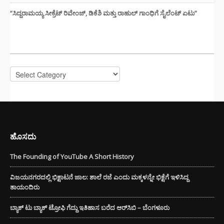
“ಸಿದ್ದರಾಮಯ್ಯ ಸೀಕ್ರೆಟ್ ರಿವೇಂಜ್‌, ಡಿಕೆಶಿ ಮತ್ತು ರಾಹುಲ್‌ ಗಾಂಧಿಗೆ ಸೈಲೆಂಟ್ ಏಟು”
CATEGORIES
Categories
ಹೊಸದು
The Founding of YouTube A Short History
ವಿಜಯನಗರದಲ್ಲಿ ಭಿಕ್ಷಾಟನೆ ಜಾಲ: ಶಾಲೆ ರಜೆ ಎಂದು ಮಕ್ಕಳನ್ನೇ ಭಿಕ್ಷೆಗೆ ಇಳಿಸಿದ್ದ
ತಾಯಂದಿರು
ಬ್ಯಾಕ್ ಟು ಬ್ಯಾಕ್ ಟ್ರೋಫಿ ಗೆದ್ದು ಇತಿಹಾಸ ಬರೆದ ಆರ್‌ಸಿಬಿ – ಬೆಂಗಳೂರು