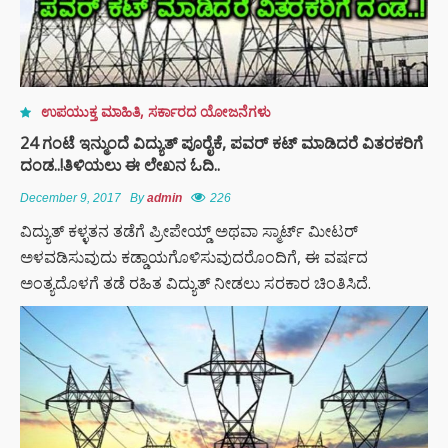
ರಾಹುಲ್‌
ಗಾಂಧಿಗೆ
ಸೈಲೆಂಟ್
ಏಟು”
ಉಪಯುಕ್ತ ಮಾಹಿತಿ
,
ಸರ್ಕಾರದ ಯೋಜನೆಗಳು
ಮುಖ್ಯಮಂತ್ರಿ
ಸಿದ್ದರಾಮಯ್ಯ
24 ಗಂಟೆ ಇನ್ಮುಂದೆ ವಿದ್ಯುತ್ ಪೂರೈಕೆ, ಪವರ್ ಕಟ್ ಮಾಡಿದರೆ ವಿತರಕರಿಗೆ
ಅವರು
ದಂಡ..!ತಿಳಿಯಲು ಈ ಲೇಖನ ಓದಿ..
ರಾಜೀನಾಮೆ
ಘೋಷಣೆ –
December 9, 2017
By
admin
226
ಡಿಕೆ
ವಿದ್ಯುತ್ ಕಳ್ಳತನ ತಡೆಗೆ ಪ್ರೀಪೇಯ್ಡ್ ಅಥವಾ ಸ್ಮಾರ್ಟ್ ಮೀಟರ್
ಶಿವಕುಮಾರ್
ಮುಂದಿನ
ಅಳವಡಿಸುವುದು ಕಡ್ಡಾಯಗೊಳಿಸುವುದರೊಂದಿಗೆ, ಈ ವರ್ಷದ
ಸಿಎಂ?
ಅಂತ್ಯದೊಳಗೆ ತಡೆ ರಹಿತ ವಿದ್ಯುತ್ ನೀಡಲು ಸರಕಾರ ಚಿಂತಿಸಿದೆ.
ಸ್ಟೈಲ್‌ಗಾಗಿ
ಕಡಿಮೆ ಬೆಲೆಯ
ಸನ್‌ಗ್ಲಾಸ್
ಧರಿಸುತ್ತೀರಾ?
ಹಾಗಾದರೆ ಈ
ಅಪಾಯಗಳ
ಬಗ್ಗೆ