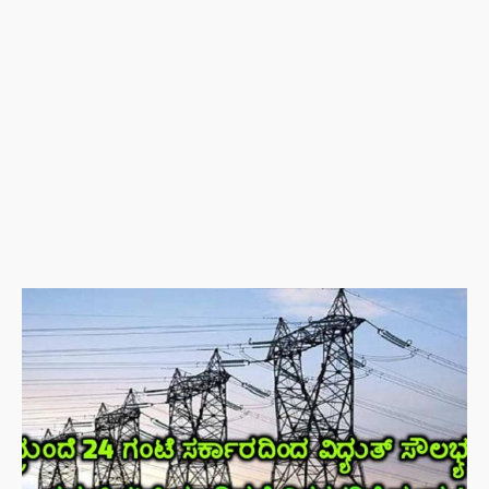
ತಾಯಂದಿರು
ಬ್ಯಾಕ್ ಟು
ಬ್ಯಾಕ್
ಟ್ರೋಫಿ
ಗೆದ್ದು
ಇತಿಹಾಸ
ಬರೆದ
ಆರ್‌ಸಿಬಿ –
ಬೆಂಗಳೂರು
ಶಿಕ್ಷಕರಿಗೆ
ಎಐ (AI)
ಆಧರಿತ
ಹಾಜರಾತಿ
ಫಜೀತಿ;
“ಸಿದ್ದರಾಮಯ್ಯ
ಸೀಕ್ರೆಟ್
ರಿವೇಂಜ್‌,
ಡಿಕೆಶಿ ಮತ್ತು