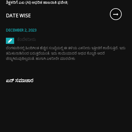
ಶಿಕ್ಷಕರಿಗೆ ಎಐ (AI) ಆಧರಿತ ಹಾಜರಾತಿ ಫಜೀತಿ;
DATE WISE
DECEMBER 2, 2023
ಕೆಂದೆಳನೀರು
ಬೆಂಗಳೂರಿನಲ್ಲಿ ಹಿಂದಿಗಿಂತ ಹೆಚ್ಚಿನ ಸಂಖ್ಯೆಯಲ್ಲಿ ಈ ತಳಿಯ ಎಳನೀರು ಇತ್ತೀಚಿಗೆ ಕಾಣಿಸುತ್ತಿದೆ. ಇದು
ತಮಿಳುನಾಡಿನಿಂದ ಬರುತ್ತದೆಯಂತೆ. ಇದು ಕಾಯಿಯಾದರೆ ಅಥವ ಕೊಬ್ಬರಿ ಆದರೆ
ಚೆನ್ನಾಗಿರುವುದಿಲ್ಲವಂತೆ. ಹಾಗಾಗಿ ಎಳನೀರೇ ಮಾರಬೇಕು
ಏನ್ ಸಮಾಚಾರ