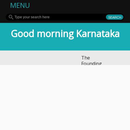
MENU
Good morning Karnataka
The
Founding
of
YouTube
A Short
History
ವಿಜಯನಗರದಲ್ಲಿ
ಭಿಕ್ಷಾಟನೆ ಜಾಲ:
ಶಾಲೆ ರಜೆ ಎಂದು
ಮಕ್ಕಳನ್ನೇ ಭಿಕ್ಷೆಗೆ
ಇಳಿಸಿದ್ದ