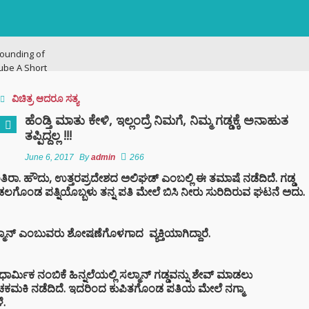
ounding of
ube A Short
ry
ವಿಚಿತ್ರ ಆದರೂ ಸತ್ಯ
ನಗರದಲ್ಲಿ
ಹೆಂಡ್ತಿ ಮಾತು ಕೇಳಿ, ಇಲ್ಲಂದ್ರೆ ನಿಮಗೆ, ನಿಮ್ಮ ಗಡ್ಡಕ್ಕೆ ಅನಾಹುತ
ಟನೆ ಜಾಲ: ಶಾಲೆ ರಜೆ
ತಪ್ಪಿದ್ದಲ್ಲ !!!
ಕ್ಕಳನ್ನೇ ಭಿಕ್ಷೆಗೆ
ದ್ದ ತಾಯಂದಿರು
June 6, 2017
By
admin
266
ರಾ. ಹೌದು, ಉತ್ತರಪ್ರದೇಶದ ಅಲಿಘಡ್ ಎಂಬಲ್ಲಿ ಈ ತಮಾಷೆ ನಡೆದಿದೆ. ಗಡ್ಡ
ಡಲಗೊಂಡ ಪತ್ನಿಯೊಬ್ಬಳು ತನ್ನ ಪತಿ ಮೇಲೆ ಬಿಸಿ ನೀರು ಸುರಿದಿರುವ ಘಟನೆ ಅದು.
 ಟು ಬ್ಯಾಕ್ ಟ್ರೋಫಿ
 ಇತಿಹಾಸ ಬರೆದ
ಿಬಿ – ಬೆಂಗಳೂರು
ಮಾನ್ ಎಂಬುವರು ಶೋಷಣೆಗೊಳಗಾದ ವ್ಯಕ್ತಿಯಾಗಿದ್ದಾರೆ.
ಿಗೆ ಎಐ (AI)
 ಹಾಜರಾತಿ
. ಧಾರ್ಮಿಕ ನಂಬಿಕೆ ಹಿನ್ನಲೆಯಲ್ಲಿ ಸಲ್ಮಾನ್ ಗಡ್ಡವನ್ನು ಶೇವ್ ಮಾಡಲು
;
ನ ಚಕಮಕಿ ನಡೆದಿದೆ. ಇದರಿಂದ ಕುಪಿತಗೊಂಡ ಪತಿಯ ಮೇಲೆ ನಗ್ಮಾ
ೆ.