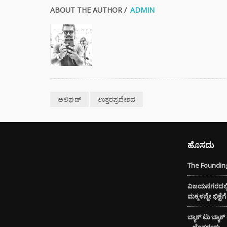
ABOUT THE AUTHOR /
ADMIN
ಭಾರತದಲ
ಬೇಡಿಕ
ಬಿದ್ದಿದೆ.
ಸಿಲ್ಕಿ 
ಕೂದಲಿ
ಹೇರ್ ಕ
ಪ್ರಯತ್ನ
ಅಲಿಘಡ್
ಉತ್ತರಪ್ರದೇಶದ
ಹೊಸದು
The Founding
ವಿಜಯನಗರದಲ್ಲಿ 
ಮಕ್ಕಳನ್ನೇ ಭಿಕ್ಷ
ಬ್ಯಾಕ್ ಟು ಬ್ಯಾಕ