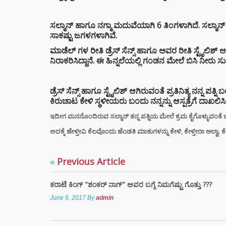
“ಸಿದ್ದ
ರಿವೇಂಜ
ಸಲ್ಮಾನ್ ಹಾಗೂ ನಗ್ಮಾ ಮದುವೆಯಾಗಿ 6 ತಿಂಗಳಾಗಿದೆ. ಸಲ್ಮಾನ್ ಡ್ರೆ
ರಾಹುಲ್
ಸಾಕಷ್ಟು ಜಗಳಗಳಾಗಿವೆ.
ಸೈಲೆಂ
ಮಾಡೆಲ್ ಗಳ ರೀತಿ ಡ್ರೆಸ್ ಸೆನ್ಸ್ ಹಾಗೂ ಅವರ ರೀತಿ ಸ್ಟೈಲಿಶ್ ಆ
ನಿರಾಕರಿಸಿದ್ದಾನೆ. ಈ ಹಿನ್ನಲೆಯಲ್ಲಿ ಗಂಡನ ಮೇಲೆ ಬಿಸಿ ನೀರು ಸು
ಮುಖ್ಯ
ಸಿದ್ದ
ರಾಜೀ
ಡ್ರೆಸ್ ಸೆನ್ಸ್ ಹಾಗೂ ಸ್ಟೈಲಿಶ್ ಆಗಿರುವಂತೆ ಪ್ರತಿನಿತ್ಯ ನನ್ನ ಪತ್ನಿ 
ಡಿಕೆ 
ಕಿರುಚಾಟ ಕೇಳಿ ಸ್ಥಳೀಯರು ಬಂದು ನನ್ನನ್ನು ಆಸ್ಪತ್ರೆಗೆ ದಾಖ
ಮುಂದ
ಇದೀಗ ಮನನೊಂದಿರುವ ಸಲ್ಮಾನ್ ತನ್ನ ಪತ್ನಿಯ ಮೇಲೆ ಕ್ರಮ ಕೈಗೊಳ್ಳುವಂತೆ ಒತ್ತಾ
ಸ್ಟೈಲ್
ಅದಕ್ಕೆ ಹೇಳ್ತೀವಿ ಕೆಲವೊಂದು ಹೆಂಡತಿ ಮಾತುಗಳನ್ನು ಕೇಳಿ, ಕೇಳ್ತೀರಾ ಆಲ್ವಾ. ಕೇ
ಬೆಲೆಯ 
ಧರಿಸು
ಈ ಅಪ
«
Previous Article
ತಿಳಿಯ
ಕರಾಟೆ ಕಿಂಗ್ "ಶಂಕರ್ ನಾಗ್" ಅವರ ಬಗ್ಗೆ ನಿಮಗೆಷ್ಟು ಗೊತ್ತು ???
DIGI
June 6, 2017
By
admin
SCAM :
ಖಾತೆಯಲ್
ಕೋಟಿ