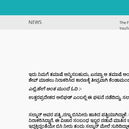
NEWS
The F
YouT
Histo
ವಿಜಯ
ಭಿಕ್ಷಾ
ಎಂದು ಮ
ಇಳಿಸಿ
ಇದು ನಿಮಗೆ ತಮಾಷೆ ಅನ್ನಿಸಬಹುದು, ಏನಪ್ಪಾ ಆ ತಮಾಷೆ ಅಂತಿ
ಶೇವ್ ಮಾಡಲು ನಿರಾಕರಿಸಿದ ಕಾರಣಕ್ಕೆ ತೀವ್ರವಾಗಿ ಕೆಂಡಾಮಂ
ಬ್ಯಾಕ್
ಗೆದ್ದು
ಎಲ್ಲಿ,ಹೇಗೆ ಅಂತ ಮುಂದೆ ಓದಿ :-
ಆರ್‌ಸ
ಉತ್ತರಪ್ರದೇಶದ ಅಲಿಘಡ್ ಎಂಬಲ್ಲಿ ಈ ಘಟನೆ ನಡೆದಿದ್ದು, ಸಲ್
ಶಿಕ್ಷಕರ
ಆಧರಿತ
ಸಲ್ಮಾನ್ ಅವರ ಪತ್ನಿ ,ನಗ್ಮಾ ಬಿಸಿನೀರು ಹಾಕಿದ ಪತ್ನಿಯಾಗಿದ್ದಾಳೆ
ಫಜೀತಿ
ನಿರಾಕರಿಸಿದ್ದಾನೆ. ಈ ವಿಚಾರ ಸಂಬಂಧ ಇಬ್ಬರ ನಡುವೆ ಮಾತಿ
ಇದ್ದಕ್ಕಿದ್ದಂತೆಯೇ ಬಿಸಿ ನೀರು ತಂದು ಸಲ್ಮಾನ್ ಮೇಲೆ ಸುರಿದಿದ್ದಾಳ