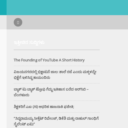
ಇತ್ತೀಚಿನ ಸುದ್ದಿಗಳು
The Founding of YouTube A Short History
ವಿಜಯನಗರದಲ್ಲಿ ಭಿಕ್ಷಾಟನೆ ಜಾಲ: ಶಾಲೆ ರಜೆ ಎಂದು ಮಕ್ಕಳನ್ನೇ
ಭಿಕ್ಷೆಗೆ ಇಳಿಸಿದ್ದ ತಾಯಂದಿರು
ಬ್ಯಾಕ್ ಟು ಬ್ಯಾಕ್ ಟ್ರೋಫಿ ಗೆದ್ದು ಇತಿಹಾಸ ಬರೆದ ಆರ್‌ಸಿಬಿ –
ಬೆಂಗಳೂರು
ಶಿಕ್ಷಕರಿಗೆ ಎಐ (AI) ಆಧರಿತ ಹಾಜರಾತಿ ಫಜೀತಿ;
“ಸಿದ್ದರಾಮಯ್ಯ ಸೀಕ್ರೆಟ್ ರಿವೇಂಜ್‌, ಡಿಕೆಶಿ ಮತ್ತು ರಾಹುಲ್‌ ಗಾಂಧಿಗೆ
ಸೈಲೆಂಟ್ ಏಟು”