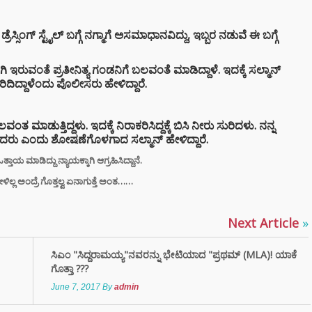
ರಾಮಯ್ಯ ಸೀಕ್ರೆಟ್
್‌, ಡಿಕೆಶಿ ಮತ್ತು
ಸ್ಸಿಂಗ್ ಸ್ಟೈಲ್ ಬಗ್ಗೆ ನಗ್ಮಾಗೆ ಅಸಮಾಧಾನವಿದ್ದು, ಇಬ್ಬರ ನಡುವೆ ಈ ಬಗ್ಗೆ
‌ ಗಾಂಧಿಗೆ
ಟ್ ಏಟು”
ಗಿ ಇರುವಂತೆ ಪ್ರತೀನಿತ್ಯ ಗಂಡನಿಗೆ ಬಲವಂತೆ ಮಾಡಿದ್ದಾಳೆ. ಇದಕ್ಕೆ ಸಲ್ಮಾನ್
ರಿದಿದ್ದಾಳೆಂದು ಪೊಲೀಸರು ಹೇಳಿದ್ದಾರೆ.
ಮಂತ್ರಿ
ರಾಮಯ್ಯ ಅವರು
ನಾಮೆ ಘೋಷಣೆ –
ಬಲವಂತ ಮಾಡುತ್ತಿದ್ದಳು. ಇದಕ್ಕೆ ನಿರಾಕರಿಸಿದ್ದಕ್ಕೆ ಬಿಸಿ ನೀರು ಸುರಿದಳು. ನನ್ನ
ಶಿವಕುಮಾರ್
ಲಿಸಿದರು ಎಂದು ಶೋಷಣೆಗೊಳಗಾದ ಸಲ್ಮಾನ್ ಹೇಳಿದ್ದಾರೆ.
ಿನ ಸಿಎಂ?
ಯ ಮಾಡಿದ್ದು ನ್ಯಾಯಕ್ಕಾಗಿ ಆಗ್ರಹಿಸಿದ್ದಾನೆ.
‌ಗಾಗಿ ಕಡಿಮೆ
ಳಿಲ್ಲ ಅಂದ್ರೆ ಗೊತ್ತಲ್ವ ಏನಾಗುತ್ತೆ ಅಂತ……
ಸನ್‌ಗ್ಲಾಸ್
ತ್ತೀರಾ? ಹಾಗಾದರೆ
ಾಯಗಳ ಬಗ್ಗೆ
Next Article
»
ಲೇಬೇಕು!
ಸಿಎಂ "ಸಿದ್ದರಾಮಯ್ಯ"ನವರನ್ನು ಭೇಟಿಯಾದ "ಪ್ರಥಮ್ (MLA)! ಯಾಕೆ
TAL ARREST
ಗೊತ್ತಾ ???
 ವೃದ್ಧೆ ಆಸ್ತಿ ಮಾರಿ
June 7, 2017
By
admin
ಲಿಟ್ಟಿದ್ದ 24
 ರೂ ಲೂಟಿ