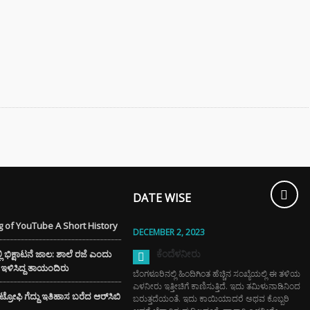
್ಲಿ ಚಿನ್ನದ
ೆಗೆ ದೊಡ್ಡ ಹೊಡೆತ
ಮತ್ತು ಶೈನಿಂಗ್
ಗೆ ಬೀಟ್ರೂಟ್‌ನ ಈ
ೇರ್ ಟಿಪ್ಸ್
ಿಸಿ
DATE WISE
 of YouTube A Short History
DECEMBER 2, 2023
ಕೆಂದೆಳನೀರು
ಭಿಕ್ಷಾಟನೆ ಜಾಲ: ಶಾಲೆ ರಜೆ ಎಂದು
ೆಗೆ ಇಳಿಸಿದ್ದ ತಾಯಂದಿರು
ಬೆಂಗಳೂರಿನಲ್ಲಿ ಹಿಂದಿಗಿಂತ ಹೆಚ್ಚಿನ ಸಂಖ್ಯೆಯಲ್ಲಿ ಈ ತಳಿಯ
ಎಳನೀರು ಇತ್ತೀಚಿಗೆ ಕಾಣಿಸುತ್ತಿದೆ. ಇದು ತಮಿಳುನಾಡಿನಿಂದ
್ ಟ್ರೋಫಿ ಗೆದ್ದು ಇತಿಹಾಸ ಬರೆದ ಆರ್‌ಸಿಬಿ
ಬರುತ್ತದೆಯಂತೆ. ಇದು ಕಾಯಿಯಾದರೆ ಅಥವ ಕೊಬ್ಬರಿ