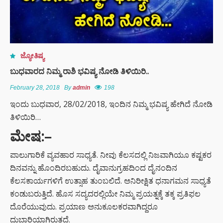
ಜ್ಯೋತಿಷ್ಯ
ಬುಧವಾರದ ನಿಮ್ಮ ರಾಶಿ ಭವಿಷ್ಯ ನೋಡಿ ತಿಳಿಯಿರಿ..
February 28, 2018
By
admin
198
ಇಂದು ಬುಧವಾರ, 28/02/2018, ಇಂದಿನ ನಿಮ್ಮ ಭವಿಷ್ಯ ಹೇಗಿದೆ ನೋಡಿ
ತಿಳಿಯಿರಿ…
ಮೇಷ:
–
ಪಾಲುಗಾರಿಕೆ ವ್ಯವಹಾರ ಸಾಧ್ಯತೆ. ನೀವು ಕೆಲಸದಲ್ಲಿ ನಿಜವಾಗಿಯೂ ಕಷ್ಟಕರ
ದಿನವನ್ನು ಹೊಂದಿರಬಹುದು. ದೈವಾನುಗ್ರಹದಿಂದ ದೈನಂದಿನ
ಕೆಲಸಕಾರ್ಯಗಳಿಗೆ ಉತ್ಸಾಹ ತುಂಬಲಿದೆ. ಅನಿರೀಕ್ಷಿತ ಧನಾಗಮನ ಸಾಧ್ಯತೆ
ಕಂಡುಬರುತ್ತಿದೆ. ಹೊಸ ಸದ್ಯದರಲ್ಲಿಯೇ ನಿಮ್ಮ ಪ್ರಯತ್ನಕ್ಕೆ ತಕ್ಕ ಪ್ರತಿಫಲ
ದೊರೆಯುವುದು. ಪ್ರಯಾಣ ಅನುಕೂಲಕರವಾಗಿದ್ದರೂ
ದುಬಾರಿಯಾಗಿರುತ್ತದೆ.