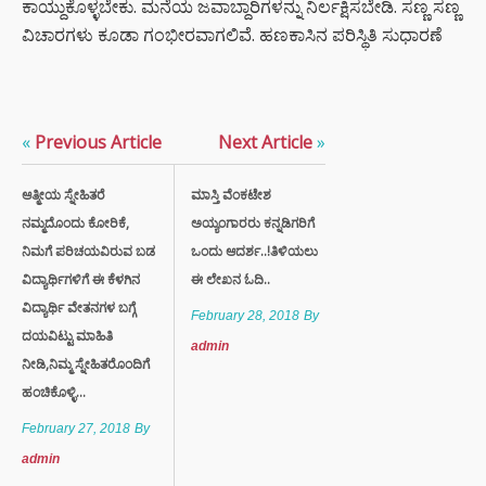
ಕಾಯ್ದುಕೊಳ್ಳಬೇಕು. ಮನೆಯ ಜವಾಬ್ದಾರಿಗಳನ್ನು ನಿರ್ಲಕ್ಷಿಸಬೇಡಿ. ಸಣ್ಣ ಸಣ್ಣ
ವಿಚಾರಗಳು ಕೂಡಾ ಗಂಭೀರವಾಗಲಿವೆ. ಹಣಕಾಸಿನ ಪರಿಸ್ಥಿತಿ ಸುಧಾರಣೆ
«
Previous Article
Next Article
»
ಆತ್ಮೀಯ ಸ್ನೇಹಿತರೆ
ಮಾಸ್ತಿ ವೆಂಕಟೇಶ
ನಮ್ಮದೊಂದು ಕೋರಿಕೆ,
ಅಯ್ಯಂಗಾರರು ಕನ್ನಡಿಗರಿಗೆ
ನಿಮಗೆ ಪರಿಚಯವಿರುವ ಬಡ
ಒಂದು ಆದರ್ಶ..!ತಿಳಿಯಲು
ವಿದ್ಯಾರ್ಥಿಗಳಿಗೆ ಈ ಕೆಳಗಿನ
ಈ ಲೇಖನ ಓದಿ..
ವಿದ್ಯಾರ್ಥಿ ವೇತನಗಳ ಬಗ್ಗೆ
February 28, 2018
By
ದಯವಿಟ್ಟು ಮಾಹಿತಿ
admin
ನೀಡಿ,ನಿಮ್ಮ ಸ್ನೇಹಿತರೊಂದಿಗೆ
ಹಂಚಿಕೊಳ್ಳಿ...
February 27, 2018
By
admin