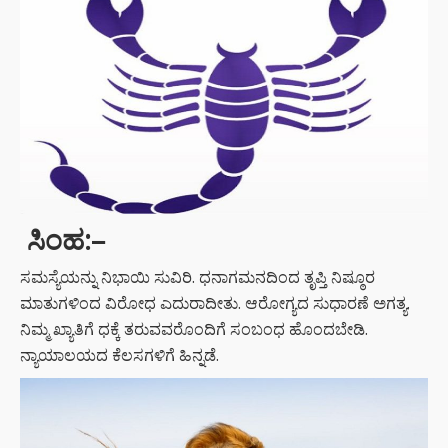
ಸಿಂಹ:
–
ಸಮಸ್ಯೆಯನ್ನು ನಿಭಾಯಿ ಸುವಿರಿ. ಧನಾಗಮನದಿಂದ ತೃಪ್ತಿ ನಿಷ್ಠೂರ
ಮಾತುಗಳಿಂದ ವಿರೋಧ ಎದುರಾದೀತು. ಆರೋಗ್ಯದ ಸುಧಾರಣೆ ಅಗತ್ಯ.
ನಿಮ್ಮ ಖ್ಯಾತಿಗೆ ಧಕ್ಕೆ ತರುವವರೊಂದಿಗೆ ಸಂಬಂಧ ಹೊಂದಬೇಡಿ.
ನ್ಯಾಯಾಲಯದ ಕೆಲಸಗಳಿಗೆ ಹಿನ್ನಡೆ.