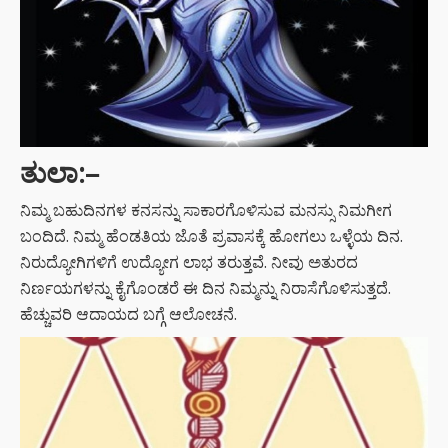
ತುಲಾ:
–
ನಿಮ್ಮ ಬಹುದಿನಗಳ ಕನಸನ್ನು ಸಾಕಾರಗೊಳಿಸುವ ಮನಸ್ಸು ನಿಮಗೀಗ
ಬಂದಿದೆ. ನಿಮ್ಮ ಹೆಂಡತಿಯ ಜೊತೆ ಪ್ರವಾಸಕ್ಕೆ ಹೋಗಲು ಒಳ್ಳೆಯ ದಿನ.
ನಿರುದ್ಯೋಗಿಗಳಿಗೆ ಉದ್ಯೋಗ ಲಾಭ ತರುತ್ತವೆ. ನೀವು ಅತುರದ
ನಿರ್ಣಯಗಳನ್ನು ಕೈಗೊಂಡರೆ ಈ ದಿನ ನಿಮ್ಮನ್ನು ನಿರಾಸೆಗೊಳಿಸುತ್ತದೆ.
ಹೆಚ್ಚುವರಿ ಆದಾಯದ ಬಗ್ಗೆ ಆಲೋಚನೆ.