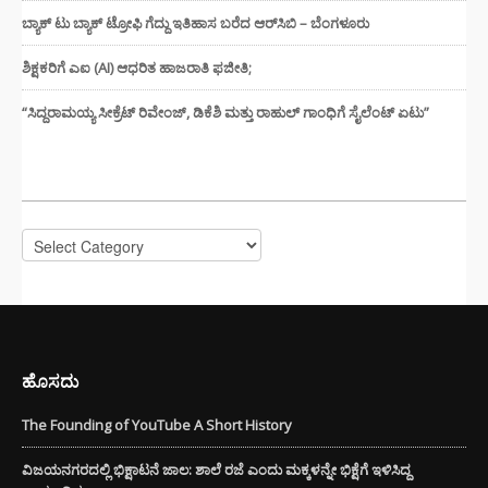
ಬ್ಯಾಕ್ ಟು ಬ್ಯಾಕ್ ಟ್ರೋಫಿ ಗೆದ್ದು ಇತಿಹಾಸ ಬರೆದ ಆರ್‌ಸಿಬಿ – ಬೆಂಗಳೂರು
ಶಿಕ್ಷಕರಿಗೆ ಎಐ (AI) ಆಧರಿತ ಹಾಜರಾತಿ ಫಜೀತಿ;
“ಸಿದ್ದರಾಮಯ್ಯ ಸೀಕ್ರೆಟ್ ರಿವೇಂಜ್‌, ಡಿಕೆಶಿ ಮತ್ತು ರಾಹುಲ್‌ ಗಾಂಧಿಗೆ ಸೈಲೆಂಟ್ ಏಟು”
CATEGORIES
Categories
ಹೊಸದು
The Founding of YouTube A Short History
ವಿಜಯನಗರದಲ್ಲಿ ಭಿಕ್ಷಾಟನೆ ಜಾಲ: ಶಾಲೆ ರಜೆ ಎಂದು ಮಕ್ಕಳನ್ನೇ ಭಿಕ್ಷೆಗೆ ಇಳಿಸಿದ್ದ