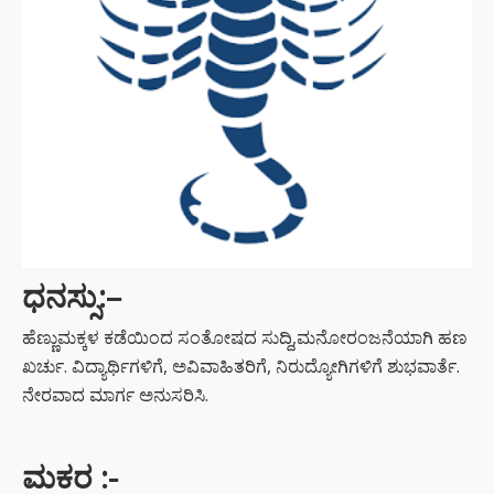
ಧನಸ್ಸು:
–
ಹೆಣ್ಣುಮಕ್ಕಳ ಕಡೆಯಿಂದ ಸಂತೋಷದ ಸುದ್ದಿ,ಮನೋರಂಜನೆಯಾಗಿ ಹಣ
ಖರ್ಚು. ವಿದ್ಯಾರ್ಥಿಗಳಿಗೆ, ಅವಿವಾಹಿತರಿಗೆ, ನಿರುದ್ಯೋಗಿಗಳಿಗೆ ಶುಭವಾರ್ತೆ.
ನೇರವಾದ ಮಾರ್ಗ ಅನುಸರಿಸಿ.
ಮಕರ
:-