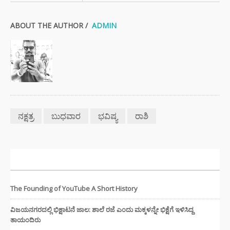
ABOUT THE AUTHOR /
ADMIN
ನಕ್ಷತ್ರ
ಬುಧವಾರ
ಭವಿಷ್ಯ
ರಾಶಿ
ಇತ್ತೀಚಿನ ಸುದ್ದಿಗಳು
The Founding of YouTube A Short History
ವಿಜಯನಗರದಲ್ಲಿ ಭಿಕ್ಷಾಟನೆ ಜಾಲ: ಶಾಲೆ ರಜೆ ಎಂದು ಮಕ್ಕಳನ್ನೇ ಭಿಕ್ಷೆಗೆ ಇಳಿಸಿದ್ದ
ತಾಯಂದಿರು