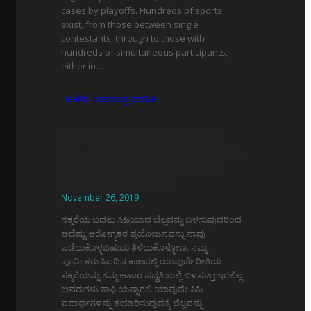
cases by playoffs. Hundreds of sports
exist, from those between single
contestants, through to those with
hundreds of simultaneous participants,
either in…
Health
,
ಉಪಯುಕ್ತ ಮಾಹಿತಿ
ಊಟದ ನಂತರ ಒಂದು ತುಂಡು
ಬೆಲ್ಲ ತಿನ್ನುವುದರಿಂದ ದೇಹಕ್ಕೆ ಏನೆಲ್ಲಾ
ಲಾಭ ಗೊತ್ತ? ತಿಳಿದರೆ ತಪ್ಪದೆ ಬೆಲ್ಲ
ಉಪಯೋಗಿಸುತ್ತೀರಾ..!
November 26, 2019
ಸಕ್ಕರೆಯ ಬದಲು ಸಿಹಿಯಾದ ಬೆಲ್ಲವನ್ನು ಬಳಸುವುದರಿಂದ
ಅದೆಷ್ಟು ಆರೋಗ್ಯಕರ ಪ್ರಯೋಜನವನ್ನು ನಾವು
ಪಡೆದುಕೊಳ್ಳಬಹುದು ತಿಳಿದುಕೊಳ್ಳೋಣ. ನಮ್ಮ
ಪೂರ್ವಿಕರು ಹಿಂದಿನ ಕಾಲದಲ್ಲಿ ಯಾವುದೇ ರೀತಿಯ
ಸಕ್ಕರೆಯನ್ನು ತಮ್ಮ ಆಹಾರ ಪದ್ಧತಿಯಲ್ಲಿ ಬಳಸುತ್ತಾ ಇರಲಿಲ್ಲ
ಅವರುಗಳು ಕಾಫಿ ಯನ್ನಾಗಲಿ ಯಾವುದೇ ಸಿಹಿ
ಪದಾರ್ಥಗಳನ್ನು ತಯಾರಿಸುವುದಕ್ಕೆ ಬೆಲ್ಲವನ್ನು