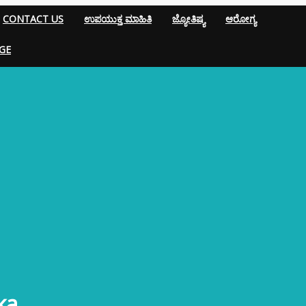
CONTACT US
ಉಪಯುಕ್ತ ಮಾಹಿತಿ
ಜ್ಯೋತಿಷ್ಯ
ಆರೋಗ್ಯ
GE
ka