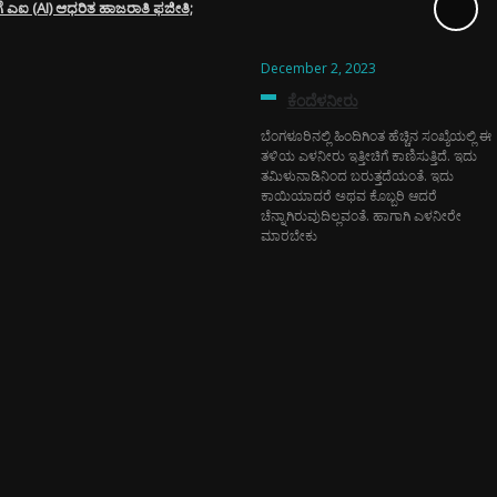
ರಿಗೆ ಎಐ (AI) ಆಧರಿತ ಹಾಜರಾತಿ ಫಜೀತಿ;
December 2, 2023
ಕೆಂದೆಳನೀರು
ಬೆಂಗಳೂರಿನಲ್ಲಿ ಹಿಂದಿಗಿಂತ ಹೆಚ್ಚಿನ ಸಂಖ್ಯೆಯಲ್ಲಿ ಈ
ತಳಿಯ ಎಳನೀರು ಇತ್ತೀಚಿಗೆ ಕಾಣಿಸುತ್ತಿದೆ. ಇದು
ತಮಿಳುನಾಡಿನಿಂದ ಬರುತ್ತದೆಯಂತೆ. ಇದು
ಕಾಯಿಯಾದರೆ ಅಥವ ಕೊಬ್ಬರಿ ಆದರೆ
ಚೆನ್ನಾಗಿರುವುದಿಲ್ಲವಂತೆ. ಹಾಗಾಗಿ ಎಳನೀರೇ
ಮಾರಬೇಕು