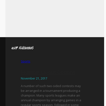
ಏನ್ ಸಮಾಚಾರ
Sports
Multiple Layout Options
November 21, 2017
A number of such two-sided contests may
be arranged in a tournament producing a
champion. Many sports leagues make an
annual champion by arranging games in a
regular sports season, followed in some