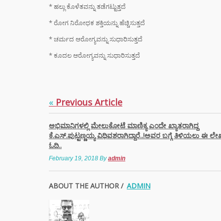
* ಹಲ್ಲು ಕೊಳೆತವನ್ನು ತಡೆಗಟ್ಟುತ್ತದೆ
* ರೋಗ ನಿರೋಧಕ ಶಕ್ತಿಯನ್ನು ಹೆಚ್ಚಿಸುತ್ತದೆ
* ಚರ್ಮದ ಆರೋಗ್ಯವನ್ನು ಸುಧಾರಿಸುತ್ತದೆ
* ಕೂದಲ ಆರೋಗ್ಯವನ್ನು ಸುಧಾರಿಸುತ್ತದೆ
«
Previous Article
ಅಭಿಮಾನಿಗಳಲ್ಲಿ ಮೇಲುಕೋಟೆ ಮಾಣಿಕ್ಯ ಎಂದೇ ಖ್ಯಾತರಾಗಿದ್ದ
ಕೆ.ಎಸ್.ಪುಟ್ಟಣ್ಣಯ್ಯ ವಿಧಿವಶರಾಗಿದ್ದಾರೆ..!ಅವರ ಬಗ್ಗೆ ತಿಳಿಯಲು ಈ ಲ
ಓದಿ..
February 19, 2018
By
admin
ABOUT THE AUTHOR /
ADMIN