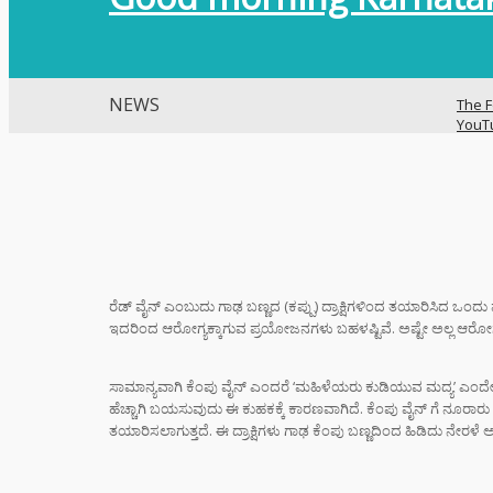
NEWS
The F
YouT
Histo
ವಿಜಯ
ಭಿಕ್ಷಾ
ಎಂದು ಮ
ಇಳಿಸಿ
ರೆಡ್ ವೈನ್ ಎಂಬುದು ಗಾಢ ಬಣ್ಣದ (ಕಪ್ಪು) ದ್ರಾಕ್ಷಿಗಳಿಂದ ತಯಾರಿಸಿದ ಒಂ
ಇದರಿಂದ ಆರೋಗ್ಯಕ್ಕಾಗುವ ಪ್ರಯೋಜನಗಳು ಬಹಳಷ್ಟಿವೆ. ಅಷ್ಟೇ ಅಲ್ಲ ಆರ
ಬ್ಯಾಕ್
ಗೆದ್ದು
ಆರ್‌ಸ
ಸಾಮಾನ್ಯವಾಗಿ ಕೆಂಪು ವೈನ್ ಎಂದರೆ ‘ಮಹಿಳೆಯರು ಕುಡಿಯುವ ಮದ್ಯ’ ಎಂದೇ ಹೆ
ಹೆಚ್ಚಾಗಿ ಬಯಸುವುದು ಈ ಕುಹಕಕ್ಕೆ ಕಾರಣವಾಗಿದೆ. ಕೆಂಪು ವೈನ್ ಗೆ ನೂರಾರು
ತಯಾರಿಸಲಾಗುತ್ತದೆ. ಈ ದ್ರಾಕ್ಷಿಗಳು ಗಾಢ ಕೆಂಪು ಬಣ್ಣದಿಂದ ಹಿಡಿದು ನೇ
ಶಿಕ್ಷಕರ
ಆಧರಿತ
ಫಜೀತಿ