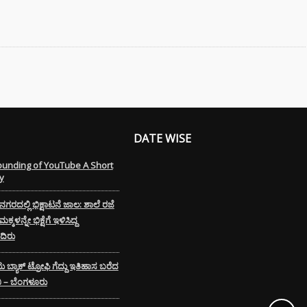
DATE WISE
ounding of YouTube A Short
y
ರದಲ್ಲಿ ಭಿಕ್ಷಾಟನೆ ಜಾಲ: ಶಾಲೆ ರಜೆ
್ಕಳನ್ನೇ ಭಿಕ್ಷೆಗೆ ಇಳಿಸಿದ್ದ
ಿರು
ಟು ಬ್ಯಾಕ್ ಟ್ರೋಫಿ ಗೆದ್ದು ಇತಿಹಾಸ ಬರೆದ
ಬಿ – ಬೆಂಗಳೂರು