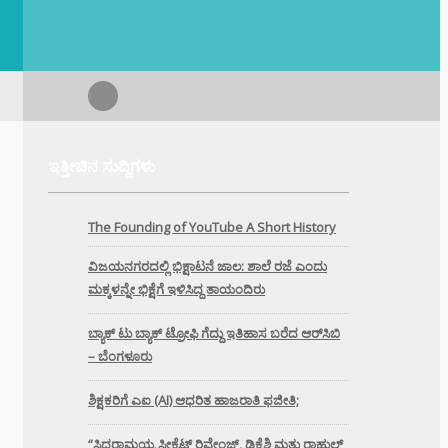
ಇತ್ತೀಚಿನ ಸುದ್ದಿಗಳು
The Founding of YouTube A Short History
ವಿಜಯನಗರದಲ್ಲಿ ಭಿಕ್ಷಾಟನೆ ಜಾಲ: ಶಾಲೆ ರಜೆ ಎಂದು
ಮಕ್ಕಳನ್ನೇ ಭಿಕ್ಷೆಗೆ ಇಳಿಸಿದ್ದ ತಾಯಂದಿರು
ಬ್ಯಾಕ್ ಟು ಬ್ಯಾಕ್ ಟ್ರೋಫಿ ಗೆದ್ದು ಇತಿಹಾಸ ಬರೆದ ಆರ್‌ಸಿಬಿ
– ಬೆಂಗಳೂರು
ಶಿಕ್ಷಕರಿಗೆ ಎಐ (AI) ಆಧರಿತ ಹಾಜರಾತಿ ಫಜೀತಿ;
“ಸಿದ್ದರಾಮಯ್ಯ ಸೀಕ್ರೆಟ್ ರಿವೇಂಜ್‌, ಡಿಕೆಶಿ ಮತ್ತು ರಾಹುಲ್‌