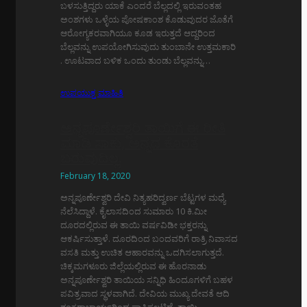
ಬಳಸುತ್ತಿದ್ದರು ಯಾಕೆ ಎಂದರೆ ಬೆಲ್ಲದಲ್ಲಿ ಇರುವಂತಹ
ಅಂಶಗಳು ಒಳ್ಳೆಯ ಪೋಷಕಾಂಶ ಕೊಡುವುದರ ಜೊತೆಗೆ
ಆರೋಗ್ಯಕರವಾಗಿಯೂ ಕೂಡ ಇರುತ್ತದೆ ಆದ್ದರಿಂದ
ಬೆಲ್ಲವನ್ನು ಉಪಯೋಗಿಸುವುದು ತುಂಬಾನೇ ಉತ್ತಮಕಾರಿ
. ಊಟವಾದ ಬಳಿಕ ಒಂದು ತುಂಡು ಬೆಲ್ಲವನ್ನು…
ಉಪಯುಕ್ತ ಮಾಹಿತಿ
ಅನ್ನಪೂರ್ಣೇಶ್ವರಿ ತಾಯಿಗೆ ಈ ರೀತಿ
ಮಾಡಿ ಸಾಕು, ಅನ್ನದ ಕೊರತೆ
ಬರುವುದಿಲ್ಲ.
February 18, 2020
ಅನ್ನಪೂರ್ಣೇಶ್ವರಿ ದೇವಿ ನಿತ್ಯಹರಿದ್ವರ್ಣ ಬೆಟ್ಟಗಳ ಮಧ್ಯೆ
ನೆಲೆಸಿದ್ದಾಳೆ. ಕೈಲಾಸದಿಂದ ಸುಮಾರು 10 ಕಿ.ಮೀ
ದೂರದಲ್ಲಿರುವ ಈ ತಾಯಿ ವರ್ಷವಿಡೀ ಭಕ್ತರನ್ನು
ಆಕರ್ಷಿಸುತ್ತಾಳೆ. ದೂರದಿಂದ ಬಂದವರಿಗೆ ರಾತ್ರಿ ನಿವಾಸದ
ವಸತಿ ಮತ್ತು ಉಚಿತ ಆಹಾರವನ್ನು ಒದಗಿಸಲಾಗುತ್ತದೆ.
ಚಿಕ್ಕಮಗಳೂರು ಜಿಲ್ಲೆಯಲ್ಲಿರುವ ಈ ಹೊರನಾಡು
ಅನ್ನಪೂರ್ಣೇಶ್ವರಿ ತಾಯಿಯ ಸನ್ನಿಧಿ ಹಿಂದೂಗಳಿಗೆ ಬಹಳ
ಪವಿತ್ರವಾದ ಸ್ಥಳವಾಗಿದೆ. ದೇವಿಯ ಮುಖ್ಯ ದೇವತೆ ಆದಿ
ಶಂಕರಾಚಾರ್ಯರಿಂದ ಸ್ಥಾಪಿಸಲ್ಪಟಿದೆ. ತಾಯಿ