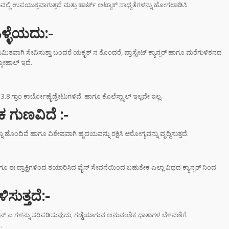
ುವಲ್ಲಿ ಉಪಯುಕ್ತವಾಗುತ್ತದೆ ಮತ್ತು ಹಾರ್ಟ್ ಅಟ್ಯಾಕ್ ಸಾಧ್ಯತೆಗಳನ್ನು ಹೋಗಲಾಡಿಸಿ
ರಾಮಯ್ಯ ಸೀಕ್ರೆಟ್
ಒಳ್ಳೆಯದು
:-
್‌, ಡಿಕೆಶಿ ಮತ್ತು
‌ ಗಾಂಧಿಗೆ
ತವಾಗಿ ಸೇವಿಸುತ್ತಾ ಬಂದರೆ ಯಕೃತ್ ನ ತೊಂದರೆ, ಪ್ರಾಸ್ಟೇಟ್ ಕ್ಯಾನ್ಸರ್ ಹಾಗೂ ಮರೆಗುಳಿತನದ
ಟ್ ಏಟು”
್ಕೋಹಾಲ್ ಇದೆ.
ಮಂತ್ರಿ
 ಗ್ರಾಂ ಕಾರ್ಬೋಹೈಡ್ರೇಟುಗಳಿವೆ. ಹಾಗೂ ಕೊಲೆಸ್ಟ್ರಾಲ್ ಇಲ್ಲವೇ ಇಲ್ಲ.
ರಾಮಯ್ಯ ಅವರು
ೋಧಕ ಗುಣವಿದೆ
:-
ನಾಮೆ ಘೋಷಣೆ –
ಶಿವಕುಮಾರ್
ೂ ಹೊಂದಿವೆ ಹಾಗೂ ವಿಶೇಷವಾಗಿ ಹೃದಯವನ್ನು ರಕ್ಷಿಸಿ ಆರೋಗ್ಯವನ್ನು ವೃದ್ದಿಸುತ್ತದೆ.
ಿನ ಸಿಎಂ?
‌ಗಾಗಿ ಕಡಿಮೆ
. ಹಾಗೂ ಈ ದ್ರಾಕ್ಷಿಗಳಿಂದ ತಯಾರಿಸಿದ ವೈನ್ ಸೇವನೆಯಿಂದ ಬಹುತೇಕ ಎಲ್ಲಾ ವಿಧದ ಕ್ಯಾನ್ಸರ್ ನಿಂದ
ಸನ್‌ಗ್ಲಾಸ್
ತ್ತೀರಾ? ಹಾಗಾದರೆ
ಸುತ್ತದೆ:-
ಾಯಗಳ ಬಗ್ಗೆ
ಲೇಬೇಕು!
ಿ ಎನ್ ಎ ಗಳನ್ನು ಸರಿಪಡಿಸುವುದು, ಗಡ್ಡೆಯಾಗುವ ಅನುವಂಶಿಕ ಧಾತುಗಳ ಬೆಳವಣಿಗೆ
.