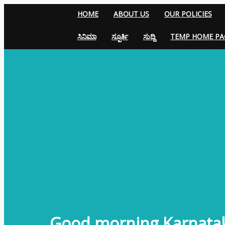
HOME
ABOUT US
OUR POLICIES
ಸಿನಿಮಾ
ಸ್ಪೂರ್ತಿ
ಸುದ್ದಿ
TEMP HOME PA
Good morning Karnata