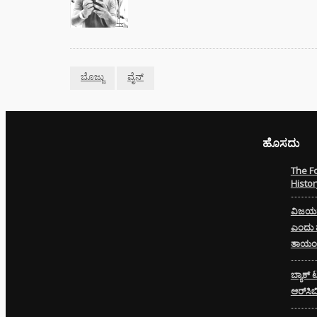
ಬೊಜ್ಜು
ವೈನ್
ಹೊಸದು
The F
Histor
ವಿಜಯನಗ
ಎಂದು ಮಕ
ತಾಯಂದ
ಬ್ಯಾಕ್ 
ಆರ್‌ಸಿ