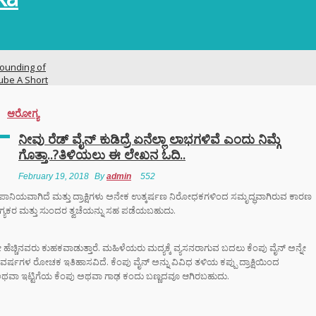
ounding of
ube A Short
ry
ಆರೋಗ್ಯ
ನಗರದಲ್ಲಿ
ನೀವು ರೆಡ್ ವೈನ್ ಕುಡಿದ್ರೆ ಏನೆಲ್ಲಾ ಲಾಭಗಳಿವೆ ಎಂದು ನಿಮ್ಗೆ
ಟನೆ ಜಾಲ: ಶಾಲೆ ರಜೆ
ಗೊತ್ತಾ..?ತಿಳಿಯಲು ಈ ಲೇಖನ ಓದಿ..
ಕ್ಕಳನ್ನೇ ಭಿಕ್ಷೆಗೆ
ದ್ದ ತಾಯಂದಿರು
February 19, 2018
By
admin
552
ದು ಪಾನಿಯವಾಗಿದೆ ಮತ್ತು ದ್ರಾಕ್ಷಿಗಳು ಅನೇಕ ಉತ್ಕರ್ಷಣ ನಿರೋಧಕಗಳಿಂದ ಸಮೃದ್ಧವಾಗಿರುವ ಕಾರಣ
ೋಗ್ಯಕರ ಮತ್ತು ಸುಂದರ ತ್ವಚೆಯನ್ನು ಸಹ ಪಡೆಯಬಹುದು.
 ಟು ಬ್ಯಾಕ್ ಟ್ರೋಫಿ
 ಇತಿಹಾಸ ಬರೆದ
ಿಬಿ – ಬೆಂಗಳೂರು
ಚ್ಚಿನವರು ಕುಹಕವಾಡುತ್ತಾರೆ. ಮಹಿಳೆಯರು ಮದ್ಯಕ್ಕೆ ವ್ಯಸನರಾಗುವ ಬದಲು ಕೆಂಪು ವೈನ್ ಅನ್ನೇ
 ವರ್ಷಗಳ ರೋಚಕ ಇತಿಹಾಸವಿದೆ. ಕೆಂಪು ವೈನ್ ಅನ್ನು ವಿವಿಧ ತಳಿಯ ಕಪ್ಪು ದ್ರಾಕ್ಷಿಯಿಂದ
ರಳೆ ಅಥವಾ ಇಟ್ಟಿಗೆಯ ಕೆಂಪು ಅಥವಾ ಗಾಢ ಕಂದು ಬಣ್ಣದವೂ ಆಗಿರಬಹುದು.
ಿಗೆ ಎಐ (AI)
 ಹಾಜರಾತಿ
;