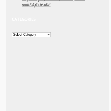
ಗಾಂಧಿಗೆ ಸೈಲೆಂಟ್ ಏಟು”
CATEGORIES
Categories