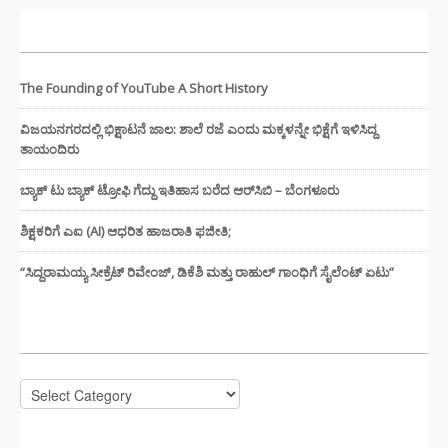
ಇತ್ತೀಚಿನ ಸುದ್ದಿಗಳು
The Founding of YouTube A Short History
ವಿಜಯನಗರದಲ್ಲಿ ಭಿಕ್ಷಾಟನೆ ಜಾಲ: ಶಾಲೆ ರಜೆ ಎಂದು ಮಕ್ಕಳನ್ನೇ ಭಿಕ್ಷೆಗೆ ಇಳಿಸಿದ್ದ
ತಾಯಂದಿರು
ಬ್ಯಾಕ್ ಟು ಬ್ಯಾಕ್ ಟ್ರೋಫಿ ಗೆದ್ದು ಇತಿಹಾಸ ಬರೆದ ಆರ್‌ಸಿಬಿ – ಬೆಂಗಳೂರು
ಶಿಕ್ಷಕರಿಗೆ ಎಐ (AI) ಆಧರಿತ ಹಾಜರಾತಿ ಫಜೀತಿ;
“ಸಿದ್ದರಾಮಯ್ಯ ಸೀಕ್ರೆಟ್ ರಿವೇಂಜ್‌, ಡಿಕೆಶಿ ಮತ್ತು ರಾಹುಲ್‌ ಗಾಂಧಿಗೆ ಸೈಲೆಂಟ್ ಏಟು”
CATEGORIES
Categories