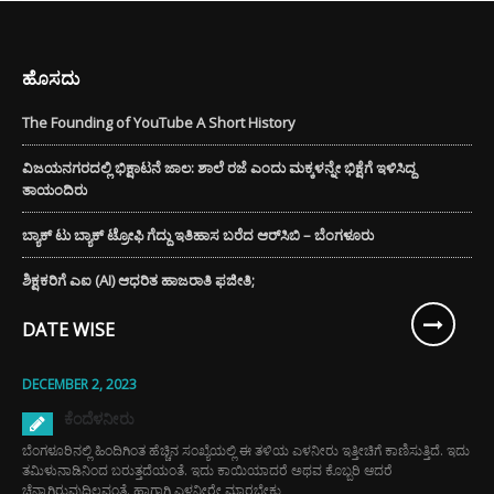
ಹೊಸದು
The Founding of YouTube A Short History
ವಿಜಯನಗರದಲ್ಲಿ ಭಿಕ್ಷಾಟನೆ ಜಾಲ: ಶಾಲೆ ರಜೆ ಎಂದು ಮಕ್ಕಳನ್ನೇ ಭಿಕ್ಷೆಗೆ ಇಳಿಸಿದ್ದ
ತಾಯಂದಿರು
ಬ್ಯಾಕ್ ಟು ಬ್ಯಾಕ್ ಟ್ರೋಫಿ ಗೆದ್ದು ಇತಿಹಾಸ ಬರೆದ ಆರ್‌ಸಿಬಿ – ಬೆಂಗಳೂರು
ಶಿಕ್ಷಕರಿಗೆ ಎಐ (AI) ಆಧರಿತ ಹಾಜರಾತಿ ಫಜೀತಿ;
DATE WISE
DECEMBER 2, 2023
ಕೆಂದೆಳನೀರು
ಬೆಂಗಳೂರಿನಲ್ಲಿ ಹಿಂದಿಗಿಂತ ಹೆಚ್ಚಿನ ಸಂಖ್ಯೆಯಲ್ಲಿ ಈ ತಳಿಯ ಎಳನೀರು ಇತ್ತೀಚಿಗೆ ಕಾಣಿಸುತ್ತಿದೆ. ಇದು
ತಮಿಳುನಾಡಿನಿಂದ ಬರುತ್ತದೆಯಂತೆ. ಇದು ಕಾಯಿಯಾದರೆ ಅಥವ ಕೊಬ್ಬರಿ ಆದರೆ
ಚೆನ್ನಾಗಿರುವುದಿಲ್ಲವಂತೆ. ಹಾಗಾಗಿ ಎಳನೀರೇ ಮಾರಬೇಕು