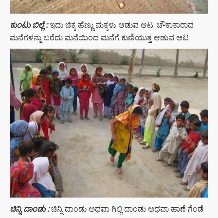
ಕುಂಟು ಬಿಲ್ಲೆ :
ಇದು ಚಿಕ್ಕ ಹೆಣ್ಣು ಮಕ್ಕಳು ಆಡುವ ಆಟ. ಚೌಕಾಕಾರಾದ
ಮನೆಗಳನ್ನು ಬರೆದು ಮನೆಯಿಂದ ಮನೆಗೆ ಕುಣಿಯುತ್ತ ಆಡುವ ಆಟ
ಚಿನ್ನಿ
ದಾಂಡು :
ಚಿನ್ನಿ ದಾಂಡು ಅಥವಾ ಗಿಲ್ಲಿ ದಾಂಡು ಅಥವಾ ಹಾಣೆ ಗೆಂಡೆ