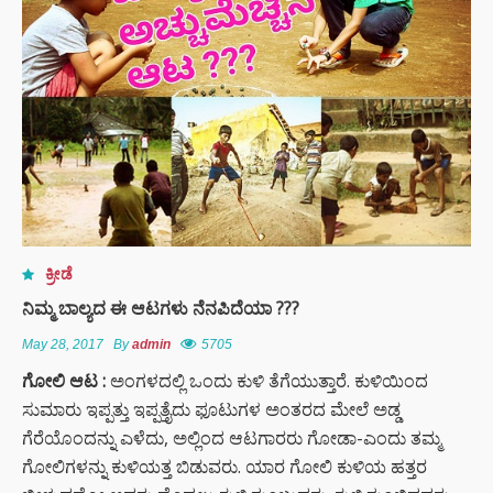
ಕ್ರೀಡೆ
ನಿಮ್ಮ ಬಾಲ್ಯದ ಈ ಆಟಗಳು ನೆನಪಿದೆಯಾ ???
May 28, 2017
By
admin
5705
ಗೋಲಿ
ಆಟ :
ಅಂಗಳದಲ್ಲಿ ಒಂದು ಕುಳಿ ತೆಗೆಯುತ್ತಾರೆ. ಕುಳಿಯಿಂದ
ಸುಮಾರು ಇಪ್ಪತ್ತು ಇಪ್ಪತ್ತೈದು ಫೂಟುಗಳ ಅಂತರದ ಮೇಲೆ ಅಡ್ಡ
ಗೆರೆಯೊಂದನ್ನು ಎಳೆದು, ಅಲ್ಲಿಂದ ಆಟಗಾರರು ಗೋಡಾ-ಎಂದು ತಮ್ಮ
ಗೋಲಿಗಳನ್ನು ಕುಳಿಯತ್ತ ಬಿಡುವರು. ಯಾರ ಗೋಲಿ ಕುಳಿಯ ಹತ್ತರ