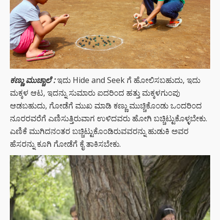
ಕಣ್ಣು
ಮುಚ್ಚಾಲೆ :
ಇದು Hide and Seek ಗೆ ಹೋಲಿಸಬಹುದು, ಇದು
ಮಕ್ಕಳ ಆಟ, ಇದನ್ನು ಸುಮಾರು ಐದರಿ೦ದ ಹತ್ತು ಮಕ್ಕಳಗು೦ಪು
ಆಡಬಹುದು, ಗೋಡೆಗೆ ಮುಖ ಮಾಡಿ ಕಣ್ಣು ಮುಚ್ಚಿಕೊ೦ಡು ಒ೦ದರಿ೦ದ
ನೂರರವರೆಗೆ ಎಣಿಸುತ್ತಿರುವಾಗ ಉಳಿದವರು ಹೋಗಿ ಬಚ್ಚಿಟ್ಟುಕೊಳ್ಳಬೇಕು.
ಎಣಿಕೆ ಮುಗಿದನ೦ತರ ಬಚ್ಚಿಟ್ಟುಕೊ೦ಡಿರುವವರನ್ನು ಹುಡುಕಿ ಅವರ
ಹೆಸರನ್ನು ಕೂಗಿ ಗೋಡೆಗೆ ಕೈ ತಾಕಿಸಬೇಕು.