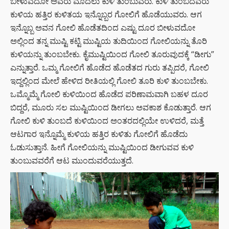
ಬೀಳುವದೋ ಅವರು ಮೊದಲು ಕುಳಿ ತುಂಬುವರು. ಕುಳಿ ತುಂಬಿದವರು
ಕುಳಿಯ ಹತ್ತಿರ ಕುಳಿತಯ ಇನ್ನೊಬ್ಬರ ಗೋಲಿಗೆ ಹೊಡೆಯುವರು. ಆಗ
ಇನ್ನೊಬ್ಬ ಅವನ ಗೋಲಿ ಹೊಡೆತದಿಂದ ಎಷ್ಟು ದೂರ ಬೀಳುವದೋ
ಅಲ್ಲಿಂದ ತನ್ನ ಮುಷ್ಟಿ ಕಟ್ಟಿ ಮುಷ್ಟಿಯ ತುದಿಯಿಂದ ಗೋಲಿಯನ್ನು ತೊರಿ
ಕುಳಿಯನ್ನು ತುಂಬಬೇಕು. ಕೈಮುಷ್ಟಿಯಿಂದ ಗೋಲಿ ತೂರುವುದಕ್ಕೆ “ಡೀಗು”
ಎನ್ನುತ್ತಾರೆ. ಒಮ್ಮ ಗೋಲಿಗೆ ಹೊಡೆದ ಹೊಡೆತದ ಗುರು ತಪ್ಪಿದರೆ, ಗೋಲಿ
ಇದ್ದಲ್ಲಿಂದ ಮೇಲೆ ಹೇಳಿದ ರೀತಿಯಲ್ಲಿ ಗೋಲಿ ತೂರಿ ಕುಳಿ ತುಂಬಬೇಕು.
ಒಮ್ಮೊಮ್ಮೆ ಗೋಲಿ ಕುಳಿಯಿಂದ ಹೊಡೆದ ಪರಿಣಾಮವಾಗಿ ಬಹಳ ದೂರ
ಬಿದ್ದರೆ, ಮೂರು ಸಲ ಮುಷ್ಟಿಯಿಂದ ಡೀಗಲು ಅವಕಾಶ ಕೊಡುತ್ತಾರೆ. ಆಗ
ಗೋಲಿ ಕುಳಿ ತುಂಬದೆ ಕುಳಿಯಿಂದ ಅಂತರದಲ್ಲಿಯೇ ಉಳಿದರೆ, ಮತ್ತೆ
ಆಟಗಾರ ಇನ್ನೊಮ್ಮೆ ಕುಳಿಯ ಹತ್ತಿರ ಕುಳಿತು ಗೋಲಿಗೆ ಹೊಡೆದು
ಓಡುಸುತ್ತಾನೆ. ಹೀಗೆ ಗೋಲಿಯನ್ನು ಮುಷ್ಟಿಯಿಂದ ಡೀಗುವವ ಕುಳಿ
ತುಂಬುವವರೆಗೆ ಆಟ ಮುಂದುವರೆಯುತ್ತದೆ.