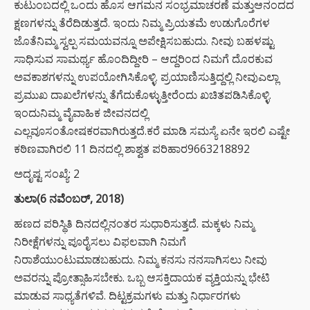
ಕುಟುಂಬದಲ್ಲಿ ಒಂದು ಹೊಸ ಆಗಮನ ಸಂಭ್ರಮಾಚರಣೆ ಮತ್ತುಆನಂದದ
ಕ್ಷಣಗಳನ್ನು ತೆರೆದಿಡುತ್ತದೆ. ಇಂದು ನಿಮ್ಮ ಪ್ರಿಯತಮೆ ಉಡುಗೊರೆಗಳ
ಜೊತೆನಿಮ್ಮ ಸ್ವಲ್ಪ ಸಮಯವನ್ನೂ ಅಪೇಕ್ಷಿಸಬಹುದು. ನೀವು ಬಹಳಷ್ಟು
ಸಾಧಿಸುವ ಸಾಮರ್ಥ್ಯ ಹೊಂದಿದ್ದೀರಿ – ಆದ್ದರಿಂದ ನಿಮಗೆ ದೊರಕುವ
ಅವಕಾಶಗಳನ್ನು ಉಪಯೋಗಿಸಿಕೊಳ್ಳಿ. ಪ್ರಯಾಣಿಸುತ್ತಿದ್ದಲ್ಲಿ ನೀವುಎಲ್ಲಾ
ಪ್ರಮುಖ ದಾಖಲೆಗಳನ್ನು ತೆಗೆದುಕೊಳ್ಳುತ್ತೀರೆಂದು ಖಚಿತಪಡಿಸಿಕೊಳ್ಳಿ.
ಇಂದುನಿಮ್ಮ ವೈವಾಹಿಕ ಜೀವನದಲ್ಲಿ
ಎಲ್ಲವೂಸಂತೋಷಕರವಾಗಿರುತ್ತದೆ.ಕರೆ ಮಾಡಿ ಸಮಸ್ಯೆ ಏನೇ ಇರಲಿ ಎಷ್ಟೇ
ಕಠಿಣವಾಗಿರಲಿ 11 ದಿನದಲ್ಲಿ ಶಾಶ್ವತ ಪರಿಹಾರ9663218892
ಅದೃಷ್ಟ ಸಂಖ್ಯೆ: 2
ತುಲಾ(6 ನವೆಂಬರ್, 2018)
ಹಣದ ಪರಿಸ್ಥಿತಿ ದಿನದಲ್ಲಿನಂತರ ಸುಧಾರಿಸುತ್ತದೆ. ಮಕ್ಕಳು ನಿಮ್ಮ
ನಿರೀಕ್ಷೆಗಳನ್ನು ಪೂರೈಸಲು ವಿಫಲವಾಗಿ ನಿಮಗೆ
ನಿರಾಶೆಯುಂಟುಮಾಡಬಹುದು. ನಿಮ್ಮ ಕನಸು ನನಸಾಗಿಸಲು ನೀವು
ಅವರನ್ನು ಪ್ರೋತ್ಸಾಹಿಸಬೇಕು. ಒಬ್ಬ ಆಸಕ್ತಿದಾಯಕ ವ್ಯಕ್ತಿಯನ್ನು ಭೇಟಿ
ಮಾಡುವ ಸಾಧ್ಯತೆಗಳಿವೆ. ದಿಟ್ಟಕ್ರಮಗಳು ಮತ್ತು ನಿರ್ಧಾರಗಳು