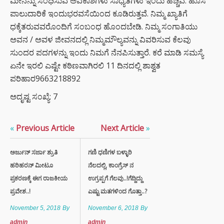
ಮೀನನ್ನು ಸಂಧಿಸುವ ಅವಕಾಶಗಳು ಸಾಧ್ಯತೆಗಳು ಇಂದು ಹೆಚ್ಚಿವೆ. ಹೊಸ
ಪಾಲುದಾರಿಕೆ ಇಂದುಭರವಸೆಯಿಂದ ಕೂಡಿರುತ್ತವೆ. ನಿಮ್ಮ ಖ್ಯಾತಿಗೆ
ಧಕ್ಕೆತರುವವರೊಂದಿಗೆ ಸಂಬಂಧ ಹೊಂದಬೇಡಿ. ನಿಮ್ಮ ಸಂಗಾತಿಯು
ಅವನ / ಅವಳ ಜೀವನದಲ್ಲಿ ನಿಮ್ಮಮೌಲ್ಯವನ್ನು ವಿವರಿಸುವ ಕೆಲವು
ಸುಂದರ ಪದಗಳನ್ನು ಇಂದು ನಿಮಗೆ ನೆನಪಿಸುತ್ತಾರೆ. ಕರೆ ಮಾಡಿ ಸಮಸ್ಯೆ
ಏನೇ ಇರಲಿ ಎಷ್ಟೇ ಕಠಿಣವಾಗಿರಲಿ 11 ದಿನದಲ್ಲಿ ಶಾಶ್ವತ
ಪರಿಹಾರ9663218892
ಅದೃಷ್ಟ ಸಂಖ್ಯೆ: 7
«
Previous Article
Next Article
»
ಅರ್ಜುನ್ ಸರ್ಜಾ ಶ್ರುತಿ
ಗಣಿ ಧಣಿಗಳ ಬಳ್ಳಾರಿ
ಹರಿಹರನ್ ಮೀಟೂ
ನೆಲದಲ್ಲಿ, ಕಾಂಗ್ರೆಸ್ ನ
ಪ್ರಕರಣಕ್ಕೆ ಈಗ ರಾಜಕೀಯ
ಉಗ್ರಪ್ಪಗೆ ಗೆಲವು..!ಗೆದ್ದಿದ್ದು
ಪ್ರವೇಶ..!
ಎಷ್ಟು ಮತಗಳಿಂದ ಗೊತ್ತಾ..?
November 5, 2018
By
November 6, 2018
By
admin
admin