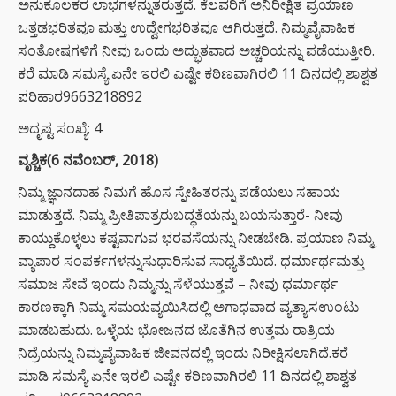
ಅನುಕೂಲಕರ ಲಾಭಗಳನ್ನುತರುತ್ತದೆ. ಕೆಲವರಿಗೆ ಅನಿರೀಕ್ಷಿತ ಪ್ರಯಾಣ
ಒತ್ತಡಭರಿತವೂ ಮತ್ತು ಉದ್ವೇಗಭರಿತವೂ ಆಗಿರುತ್ತದೆ. ನಿಮ್ಮವೈವಾಹಿಕ
ಸಂತೋಷಗಳಿಗೆ ನೀವು ಒಂದು ಅದ್ಭುತವಾದ ಅಚ್ಚರಿಯನ್ನು ಪಡೆಯುತ್ತೀರಿ.
ಕರೆ ಮಾಡಿ ಸಮಸ್ಯೆ ಏನೇ ಇರಲಿ ಎಷ್ಟೇ ಕಠಿಣವಾಗಿರಲಿ 11 ದಿನದಲ್ಲಿ ಶಾಶ್ವತ
ಪರಿಹಾರ9663218892
ಅದೃಷ್ಟ ಸಂಖ್ಯೆ: 4
ವೃಶ್ಚಿಕ(6 ನವೆಂಬರ್, 2018)
ನಿಮ್ಮ ಜ್ಞಾನದಾಹ ನಿಮಗೆ ಹೊಸ ಸ್ನೇಹಿತರನ್ನು ಪಡೆಯಲು ಸಹಾಯ
ಮಾಡುತ್ತದೆ. ನಿಮ್ಮ ಪ್ರೀತಿಪಾತ್ರರುಬದ್ಧತೆಯನ್ನು ಬಯಸುತ್ತಾರೆ- ನೀವು
ಕಾಯ್ದುಕೊಳ್ಳಲು ಕಷ್ಟವಾಗುವ ಭರವಸೆಯನ್ನು ನೀಡಬೇಡಿ. ಪ್ರಯಾಣ ನಿಮ್ಮ
ವ್ಯಾಪಾರ ಸಂಪರ್ಕಗಳನ್ನುಸುಧಾರಿಸುವ ಸಾಧ್ಯತೆಯಿದೆ. ಧರ್ಮಾರ್ಥಮತ್ತು
ಸಮಾಜ ಸೇವೆ ಇಂದು ನಿಮ್ಮನ್ನು ಸೆಳೆಯುತ್ತವೆ – ನೀವು ಧರ್ಮಾರ್ಥ
ಕಾರಣಕ್ಕಾಗಿ ನಿಮ್ಮ ಸಮಯವ್ಯಯಿಸಿದಲ್ಲಿ ಅಗಾಧವಾದ ವ್ಯತ್ಯಾಸಉಂಟು
ಮಾಡಬಹುದು. ಒಳ್ಳೆಯ ಭೋಜನದ ಜೊತೆಗಿನ ಉತ್ತಮ ರಾತ್ರಿಯ
ನಿದ್ರೆಯನ್ನು ನಿಮ್ಮವೈವಾಹಿಕ ಜೀವನದಲ್ಲಿ ಇಂದು ನಿರೀಕ್ಷಿಸಲಾಗಿದೆ.ಕರೆ
ಮಾಡಿ ಸಮಸ್ಯೆ ಏನೇ ಇರಲಿ ಎಷ್ಟೇ ಕಠಿಣವಾಗಿರಲಿ 11 ದಿನದಲ್ಲಿ ಶಾಶ್ವತ