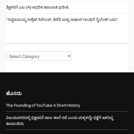
ಶಿಕ್ಷಕರಿಗೆ ಎಐ (AI) ಆಧರಿತ ಹಾಜರಾತಿ ಫಜೀತಿ;
“ಸಿದ್ದರಾಮಯ್ಯ ಸೀಕ್ರೆಟ್ ರಿವೇಂಜ್‌, ಡಿಕೆಶಿ ಮತ್ತು ರಾಹುಲ್‌ ಗಾಂಧಿಗೆ ಸೈಲೆಂಟ್ ಏಟು”
CATEGORIES
Categories
ಹೊಸದು
The Founding of YouTube A Short History
ವಿಜಯನಗರದಲ್ಲಿ ಭಿಕ್ಷಾಟನೆ ಜಾಲ: ಶಾಲೆ ರಜೆ ಎಂದು ಮಕ್ಕಳನ್ನೇ ಭಿಕ್ಷೆಗೆ ಇಳಿಸಿದ್ದ
ತಾಯಂದಿರು