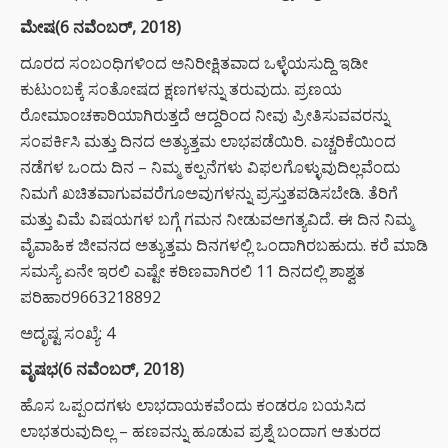
ಮೇಷ(6 ನವೆಂಬರ್, 2018)
ದೂರದ ಸಂಬಂಧಿಗಳಿಂದ ಅನಿರೀಕ್ಷಿತವಾದ ಒಳ್ಳೆಯಸುದ್ದಿ ಇಡೀ
ಕುಟುಂಬಕ್ಕೆ ಸಂತೋಷದ ಕ್ಷಣಗಳನ್ನು ತರುವುದು. ಪ್ರಣಯ
ರೋಮಾಂಚಕಾರಿಯಾಗಿರುತ್ತದೆ ಆದ್ದರಿಂದ ನೀವು ಪ್ರೀತಿಸುವವರನ್ನು
ಸಂಪರ್ಕಿಸಿ ಮತ್ತು ದಿನದ ಅತ್ಯುತ್ತಮ ಲಾಭಪಡೆಯಿರಿ. ಎಚ್ಚರಿಕೆಯಿಂದ
ನಡೆಗಳ ಒಂದು ದಿನ – ನಿಮ್ಮ ಕಲ್ಪನೆಗಳು ವಿಫಲಗೊಳ್ಳುವುದಿಲ್ಲವೆಂದು
ನಿಮಗೆ ಖಚಿತವಾಗುವವರೆಗೂಅವುಗಳನ್ನು ಪ್ರಸ್ತುತಪಡಿಸಬೇಡಿ. ತೆರಿಗೆ
ಮತ್ತು ವಿಮೆ ವಿಷಯಗಳ ಬಗ್ಗೆ ಗಮನ ನೀಡುವಅಗತ್ಯವಿದೆ. ಈ ದಿನ ನಿಮ್ಮ
ವೈವಾಹಿಕ ಜೀವನದ ಅತ್ಯುತ್ತಮ ದಿನಗಳಲ್ಲಿ ಒಂದಾಗಿರಬಹುದು. ಕರೆ ಮಾಡಿ
ಸಮಸ್ಯೆ ಏನೇ ಇರಲಿ ಎಷ್ಟೇ ಕಠಿಣವಾಗಿರಲಿ 11 ದಿನದಲ್ಲಿ ಶಾಶ್ವತ
ಪರಿಹಾರ9663218892
ಅದೃಷ್ಟ ಸಂಖ್ಯೆ: 4
ವೃಷಭ(6 ನವೆಂಬರ್, 2018)
ಹೊಸ ಒಪ್ಪಂದಗಳು ಲಾಭದಾಯಕವೆಂದು ಕಂಡರೂ ಬಯಸಿದ
ಲಾಭತರುವುದಿಲ್ಲ – ಹಣವನ್ನು ಹೂಡುವ ಪ್ರಶ್ನೆ ಬಂದಾಗ ಆತುರದ