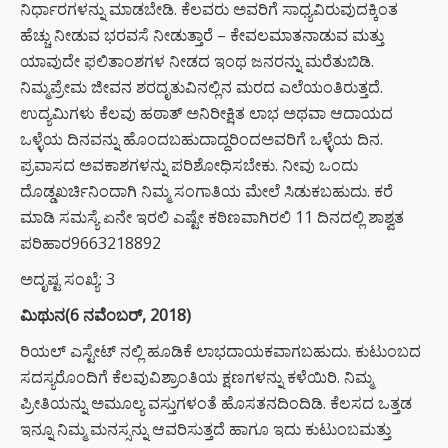
ನಿರ್ಧಾರಗಳನ್ನು ಮಾಡಬೇಡಿ. ಕೆಲವರು ಅವರಿಗೆ ಸಾಧ್ಯವಿರುವುದಕ್ಕಿಂತ
ಹೆಚ್ಚು ನೀಡುವ ಭರವಸೆ ನೀಡುತ್ತಾರೆ – ಕೇವಲಮಾತನಾಡುವ ಮತ್ತು
ಯಾವುದೇ ಫಲಿತಾಂಶಗಳ ನೀಡದ ಇಂಥ ಜನರನ್ನು ಮರೆತುಬಿಡಿ.
ನಿಮ್ಮಪ್ರೇಮ ಜೀವನ ಶರದೃತುವಿನಲ್ಲಿನ ಮರದ ಎಲೆಯಂತಿರುತ್ತದೆ.
ಉದ್ಯಮಿಗಳು ಕೆಲವು ಹಠಾತ್ ಅನಿರೀಕ್ಷಿತ ಲಾಭ ಅಥವಾ ಆದಾಯದ
ಒಳ್ಳೆಯ ದಿನವನ್ನು ಹೊಂದಬಹುದಾದ್ದರಿಂದಅವರಿಗೆ ಒಳ್ಳೆಯ ದಿನ.
ಪ್ರವಾಸದ ಅವಕಾಶಗಳನ್ನು ಪರಿಶೋಧಿಸಬೇಕು. ನೀವು ಒಂದು
ದೊಡ್ಡಖರ್ಚಿನಿಂದಾಗಿ ನಿಮ್ಮ ಸಂಗಾತಿಯ ಮೇಲೆ ಸಿಡುಕಬಹುದು. ಕರೆ
ಮಾಡಿ ಸಮಸ್ಯೆ ಏನೇ ಇರಲಿ ಎಷ್ಟೇ ಕಠಿಣವಾಗಿರಲಿ 11 ದಿನದಲ್ಲಿ ಶಾಶ್ವತ
ಪರಿಹಾರ9663218892
ಅದೃಷ್ಟ ಸಂಖ್ಯೆ: 3
ಮಿಥುನ(6 ನವೆಂಬರ್, 2018)
ರಿಯಲ್ ಎಸ್ಟೇಟ್ ನಲ್ಲಿ ಹೂಡಿಕೆ ಲಾಭದಾಯಕವಾಗಬಹುದು. ಕುಟುಂಬದ
ಸದಸ್ಯರೊಂದಿಗೆ ಕೆಲವುವಿಶ್ರಾಂತಿಯ ಕ್ಷಣಗಳನ್ನು ಕಳೆಯಿರಿ. ನಿಮ್ಮ
ಪ್ರೀತಿಯನ್ನು ಅಮೂಲ್ಯ ವಸ್ತುಗಳಂತೆ ಹೊಸತನದಿಂದಿಡಿ. ಕೆಲಸದ ಒತ್ತಡ
ಇನ್ನೂ ನಿಮ್ಮ ಮನಸ್ಸನ್ನು ಆವರಿಸುತ್ತದೆ ಹಾಗೂ ಇದು ಕುಟುಂಬಮತ್ತು