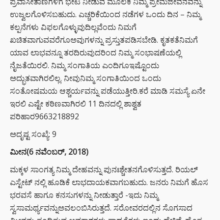
ಪ್ರವಾಸೀತಾಣಗಳಿಗೆ ಭೇಟಿ ನೀಡುವ ಮೂಲಕ ನಿಮ್ಮ ಪ್ರೇಮಜೀವನವನ್ನು
ಉಜ್ವಲಗೊಳಿಸಬಹುದು. ಎಚ್ಚರಿಕೆಯಿಂದ ನಡೆಗಳ ಒಂದು ದಿನ – ನಿಮ್ಮ
ಕಲ್ಪನೆಗಳು ವಿಫಲಗೊಳ್ಳುವುದಿಲ್ಲವೆಂದು ನಿಮಗೆ
ಖಚಿತವಾಗುವವರೆಗೂಅವುಗಳನ್ನು ಪ್ರಸ್ತುತಪಡಿಸಬೇಡಿ. ಕೃತಕತೆನಿಮಗೆ
ಯಾವ ಲಾಭವನ್ನೂ ತರದಿರುವುದರಿಂದ ನಿಮ್ಮ ಸಂಭಾಷಣೆಯಲ್ಲಿ
ನೈಜತೆಯಿರಲಿ. ನಿಮ್ಮ ಸಂಗಾತಿಯ ಎಂದಿಗೂಇಷ್ಟೊಂದು
ಅದ್ಭುತವಾಗಿರಲಿಲ್ಲ. ನೀವುನಿಮ್ಮ ಸಂಗಾತಿಯಿಂದ ಒಂದು
ಸಂತೋಷಮಯ ಆಶ್ಚರ್ಯವನ್ನು ಪಡೆಯುತ್ತೀರಿ.ಕರೆ ಮಾಡಿ ಸಮಸ್ಯೆ ಏನೇ
ಇರಲಿ ಎಷ್ಟೇ ಕಠಿಣವಾಗಿರಲಿ 11 ದಿನದಲ್ಲಿ ಶಾಶ್ವತ
ಪರಿಹಾರ9663218892
ಅದೃಷ್ಟ ಸಂಖ್ಯೆ: 9
ಮೀನ(6 ನವೆಂಬರ್, 2018)
ಮಕ್ಕಳ ಸಾಂಗತ್ಯ ನಿಮ್ಮ ದೇಹವನ್ನು ಪುನಃಶ್ಚೇತನಗೊಳಿಸುತ್ತದೆ. ರಿಯಲ್
ಎಸ್ಟೇಟ್ ನಲ್ಲಿ ಹೂಡಿಕೆ ಲಾಭದಾಯಕವಾಗಬಹುದು. ಜನರು ನಿಮಗೆ ಹೊಸ
ಭರವಸೆ ಹಾಗೂ ಕನಸುಗಳನ್ನು ನೀಡುತ್ತಾರೆ -ಇದು ನಿಮ್ಮ
ಸ್ವಸಾಮರ್ಥ್ಯವನ್ನುಅವಲಂಬಿಸಿರುತ್ತದೆ. ಸರೋವರದಲ್ಲಿನ ಸೊಗಸಾದ