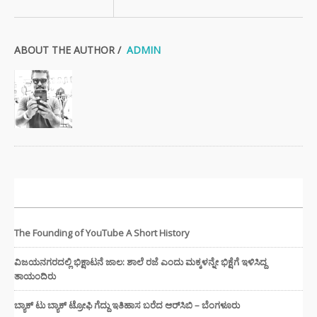
ABOUT THE AUTHOR /
ADMIN
ಇತ್ತೀಚಿನ ಸುದ್ದಿಗಳು
The Founding of YouTube A Short History
ವಿಜಯನಗರದಲ್ಲಿ ಭಿಕ್ಷಾಟನೆ ಜಾಲ: ಶಾಲೆ ರಜೆ ಎಂದು ಮಕ್ಕಳನ್ನೇ ಭಿಕ್ಷೆಗೆ ಇಳಿಸಿದ್ದ
ತಾಯಂದಿರು
ಬ್ಯಾಕ್ ಟು ಬ್ಯಾಕ್ ಟ್ರೋಫಿ ಗೆದ್ದು ಇತಿಹಾಸ ಬರೆದ ಆರ್‌ಸಿಬಿ – ಬೆಂಗಳೂರು