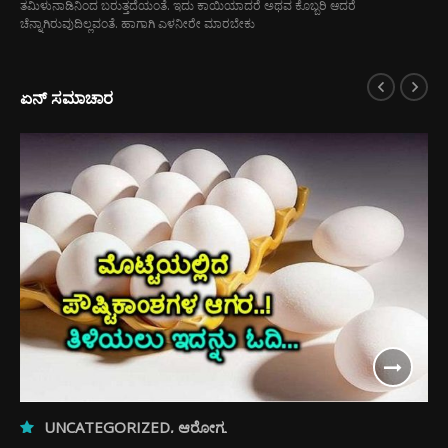
ತಮಿಳುನಾಡಿನಿಂದ ಬರುತ್ತದೆಯಂತೆ. ಇದು ಕಾಯಿಯಾದರೆ ಅಥವ ಕೊಬ್ಬರಿ ಆದರೆ
ಚೆನ್ನಾಗಿರುವುದಿಲ್ಲವಂತೆ. ಹಾಗಾಗಿ ಎಳನೀರೇ ಮಾರಬೇಕು
ಏನ್ ಸಮಾಚಾರ
UNCATEGORIZED
,
ಆರೋಗ್ಯ