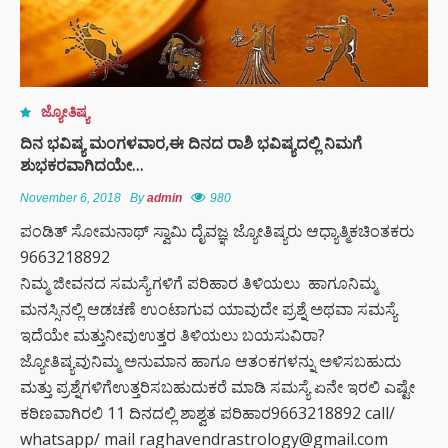
ಜ್ಯೋತಿಷ್ಯ
ದಿನ ಭವಿಷ್ಯ ಮಂಗಳವಾರ,ಈ ದಿನದ ರಾಶಿ ಭವಿಷ್ಯದಲ್ಲಿ ನಿಮಗೆ
ಶುಭಕರವಾಗಿದಯೇ…
November 6, 2018
By
admin
980
ಪಂಡಿತ್ ಸೋಮನಾಥ್ ಸ್ವಾಮಿ ದೈವಜ್ಞ ಜ್ಯೋತಿಷ್ಯರು ಆಧ್ಯಾತ್ಮಿಕಚಿಂತಕರು
9663218892
ನಿಮ್ಮ ಜೀವನದ ಸಮಸ್ಯೆಗಳಿಗೆ ಪರಿಹಾರ ತಿಳಿಯಲು ಹಾಗೂನಿಮ್ಮ
ಮನಸ್ಸಿನಲ್ಲಿ ಆಡಚಣೆ ಉಂಟಾಗುವ ಯಾವುದೇ ಪ್ರಶ್ನೆ ಅಥವಾ ಸಮಸ್ಯೆ
ಇದೆಯೇ ಮತ್ತುನೀವುಉತ್ತರ ತಿಳಿಯಲು ಬಯಸುವಿರಾ?
ಜ್ಯೋತಿಷ್ಯವುನಿಮ್ಮ ಅನುಮಾನ ಹಾಗೂ ಆತಂಕಗಳನ್ನು ಅಳಿಸಬಹುದು
ಮತ್ತು ಪ್ರಶ್ನೆಗಳಿಗೆಉತ್ತರಿಸಬಹುದುಕರೆ ಮಾಡಿ ಸಮಸ್ಯೆ ಏನೇ ಇರಲಿ ಎಷ್ಟೇ
ಕಠಿಣವಾಗಿರಲಿ 11 ದಿನದಲ್ಲಿ ಶಾಶ್ವತ ಪರಿಹಾರ9663218892 call/
whatsapp/ mail raghavendrastrology@gmail.com