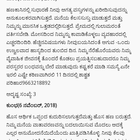
ಹಣಕಾಸಿನಲ್ಲಿ ಸುಧಾರಣೆ ನೀವು ಅಗತ್ಯ ವಸ್ತುಗಳನ್ನು ಖರೀದಿಸುವುದನ್ನು
ಅನುಕೂಲಕರವಾಗಿಸುತ್ತದೆ. ಮನೆಯ ಕೆಲಸಸುಸ್ತು ಮಾಡುತ್ತದೆ ಮತ್ತು
ನಿಮ್ಮನ್ನು ಮಾನಸಿಕ ಒತ್ತಡದಲ್ಲಿರಿಸುತ್ತದೆ. ಪ್ರೇಮದಲ್ಲಿ ಗುಲಾಮರಂತೆ
ವರ್ತಿಸಬೇಡಿ. ಮೋಸದಿಂದ ನಿಮ್ಮನ್ನು ಕಾಪಾಡಿಕೊಳ್ಳಲು ವ್ಯವಹಾರದಲ್ಲಿ
ಎಚ್ಚರದಿಂದಿರಿ. ಹೆಚ್ಚಿನವಿಷಯಗಳು ನೀವುಬಯಸಿದಂತೆ ಅಗುವ -ಒಂದು
ಉಜ್ವಲವಾದ ಹಾಸ್ಯದಿಂದ ತುಂಬಿದ ದಿನ. ನಿಮ್ಮ ನೆರೆಹೊರೆಯವರು ನಿಮ್ಮ
ವೈವಾಹಿಕ ಜೀವನಕ್ಕೆ ತೊಂದರೆ ಕೊಡಲು ಪ್ರಯತ್ನಿಸಬಹುದಾದರೂ ನಿಮ್ಮ
ಪರಸ್ಪರರ ಬಂಧವನ್ನು ಬೇರೆ ಮಾಡುವುದು ಕಷ್ಟ.ಕರೆ ಮಾಡಿ ಸಮಸ್ಯೆ ಏನೇ
ಇರಲಿ ಎಷ್ಟೇ ಕಠಿಣವಾಗಿರಲಿ 11 ದಿನದಲ್ಲಿ ಶಾಶ್ವತ
ಪರಿಹಾರ9663218892
ಅದೃಷ್ಟ ಸಂಖ್ಯೆ: 3
ಕುಂಭ(6 ನವೆಂಬರ್, 2018)
ಹೊಸ ಆರ್ಥಿಕ ಒಪ್ಪಂದ ಕುದುರಿಸಲಾಗುತ್ತದೆಮತ್ತು ಹೊಸ ಹಣ ಬರುತ್ತದೆ.
ನಿಮ್ಮ ಮನೆಯ ವಾತಾವರಣವನ್ನು ಬದಲಾಯಿಸುವ ಮೊದಲು ಅದಕ್ಕೆ
ಎಲ್ಲರ ಅನುಮೋದನೆಯಿದೆಯೆಂದು ಖಾತ್ರಿಪಡಿಸಿಕೊಳ್ಳಿ. ನೀವು ಕೆಲವು