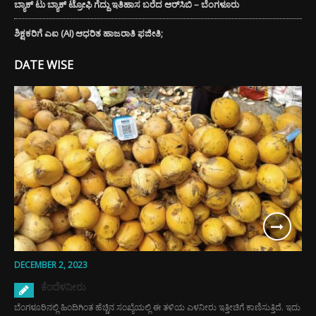
ಬ್ಯಾಕ್ ಟು ಬ್ಯಾಕ್ ಟ್ರೋಫಿ ಗೆದ್ದು ಇತಿಹಾಸ ಬರೆದ ಆರ್‌ಸಿಬಿ – ಬೆಂಗಳೂರು
ಶಿಕ್ಷಕರಿಗೆ ಎಐ (AI) ಆಧರಿತ ಹಾಜರಾತಿ ಫಜೀತಿ;
DATE WISE
DECEMBER 2, 2023
ಕೆಂದೆಳನೀರು
ಬೆಂಗಳೂರಿನಲ್ಲಿ ಹಿಂದಿಗಿಂತ ಹೆಚ್ಚಿನ ಸಂಖ್ಯೆಯಲ್ಲಿ ಈ ತಳಿಯ ಎಳನೀರು ಇತ್ತೀಚಿಗೆ ಕಾಣಿಸುತ್ತಿದೆ. ಇದು