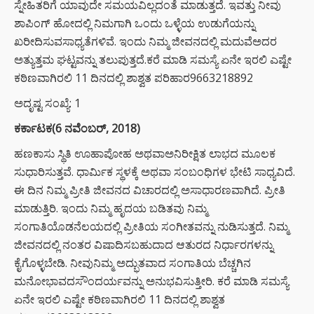
ಸ್ನೇಹಿತರಿಗೆ ಯಾವುದೇ ಸಮಯವಿಲ್ಲದಂತೆ ಮಾಡುತ್ತದೆ. ಇವತ್ತು ನೀವು
ಶಾಪಿಂಗ್ ಹೋದಲ್ಲಿ ನಿಮಗಾಗಿ ಒಂದು ಒಳ್ಳೆಯ ಉಡುಗೆಯನ್ನು
ಖರೀದಿಸುವಸಾಧ್ಯತೆಗಳಿವೆ. ಇಂದು ನಿಮ್ಮ ಜೀವನದಲ್ಲಿ ಮದುವೆಅದರ
ಅತ್ಯುತ್ತಮ ಘಟ್ಟವನ್ನು ತಲುಪುತ್ತದೆ.ಕರೆ ಮಾಡಿ ಸಮಸ್ಯೆ ಏನೇ ಇರಲಿ ಎಷ್ಟೇ
ಕಠಿಣವಾಗಿರಲಿ 11 ದಿನದಲ್ಲಿ ಶಾಶ್ವತ ಪರಿಹಾರ9663218892
ಅದೃಷ್ಟ ಸಂಖ್ಯೆ: 1
ಕರ್ಕಾಟಕ(6 ನವೆಂಬರ್, 2018)
ಹಣಕಾಸು ಸ್ಥಿತಿ ಊಹಾಪೋಹ ಅಥವಾಅನಿರೀಕ್ಷಿತ ಲಾಭದ ಮೂಲಕ
ಸುಧಾರಿಸುತ್ತವೆ. ಧಾರ್ಮಿಕ ಸ್ಥಳಕ್ಕೆ ಅಥವಾ ಸಂಬಂಧಿಗಳ ಭೇಟಿ ಸಾಧ್ಯವಿದೆ.
ಈ ದಿನ ನಿಮ್ಮ ಪ್ರೀತಿ ಜೀವನದ ವಿಚಾರದಲ್ಲಿ ಅಸಾಧಾರಣವಾಗಿದೆ. ಪ್ರೀತಿ
ಮಾಡುತ್ತಿರಿ. ಇಂದು ನಿಮ್ಮ ಹೃದಯ ಬಡಿತವು ನಿಮ್ಮ
ಸಂಗಾತಿಯೊಡನೆಲಯದಲ್ಲಿ ಪ್ರೀತಿಯ ಸಂಗೀತವನ್ನು ನುಡಿಸುತ್ತದೆ. ನಿಮ್ಮ
ಜೀವನದಲ್ಲಿ ನಂತರ ವಿಷಾದಿಸಬಹುದಾದ ಆತುರದ ನಿರ್ಧಾರಗಳನ್ನು
ಕೈಗೊಳ್ಳಬೇಡಿ. ನೀವುನಿಮ್ಮ ಅದ್ಭುತವಾದ ಸಂಗಾತಿಯ ಬೆಚ್ಚಗಿನ
ಮನೋಭಾವದಸೌಂದರ್ಯವನ್ನು ಅನುಭವಿಸುತ್ತೀರಿ. ಕರೆ ಮಾಡಿ ಸಮಸ್ಯೆ
ಏನೇ ಇರಲಿ ಎಷ್ಟೇ ಕಠಿಣವಾಗಿರಲಿ 11 ದಿನದಲ್ಲಿ ಶಾಶ್ವತ