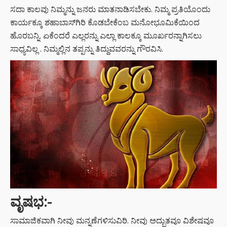
ಸದಾ ಕಾಲವು ನಿಮ್ಮನ್ನು ಜನರು ಮಾತನಾಡಿಸಬೇಕು. ನಿಮ್ಮ ಪ್ರತಿಯೊಂದು
ಕಾರ್ಯಕ್ಕೂ ಶಹಾಬಾಸ್‌ಗಿರಿ ಕೊಡಬೇಕೆಂಬ ಮನೋಭೂಮಿಕೆಯಿಂದ
ಹೊರಬನ್ನಿ. ಏಕೆಂದರೆ ಎಲ್ಲರನ್ನು ಎಲ್ಲಾ ಕಾಲಕ್ಕೂ ಮೂರ್ಖರನ್ನಾಗಿಸಲು
ಸಾಧ್ಯವಿಲ್ಲ . ನಿಮ್ಮಲ್ಲಿನ ತಪ್ಪನ್ನು ತಿದ್ದುವವರನ್ನು ಗೌರವಿಸಿ.
ವೃಷಭ
:-
ಸಾಮಾಜಿಕವಾಗಿ ನೀವು ಮನ್ನಣೆಗಳಿಸುವಿರಿ. ನೀವು ಅದ್ಭುತವೂ ವಿಶೇಷವೂ