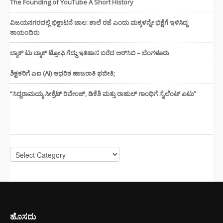
The Founding of YouTube A Short History
ವಿಜಯನಗರದಲ್ಲಿ ಭಿಕ್ಷಾಟನೆ ಜಾಲ: ಶಾಲೆ ರಜೆ ಎಂದು ಮಕ್ಕಳನ್ನೇ ಭಿಕ್ಷೆಗೆ ಇಳಿಸಿದ್ದ
ತಾಯಂದಿರು
ಬ್ಯಾಕ್ ಟು ಬ್ಯಾಕ್ ಟ್ರೋಫಿ ಗೆದ್ದು ಇತಿಹಾಸ ಬರೆದ ಆರ್‌ಸಿಬಿ – ಬೆಂಗಳೂರು
ಶಿಕ್ಷಕರಿಗೆ ಎಐ (AI) ಆಧರಿತ ಹಾಜರಾತಿ ಫಜೀತಿ;
“ಸಿದ್ದರಾಮಯ್ಯ ಸೀಕ್ರೆಟ್ ರಿವೇಂಜ್‌, ಡಿಕೆಶಿ ಮತ್ತು ರಾಹುಲ್‌ ಗಾಂಧಿಗೆ ಸೈಲೆಂಟ್ ಏಟು”
CATEGORIES
Categories
ಹೊಸದು