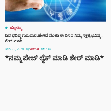
ಜ್ಯೋತಿಷ್ಯ
ದಿನ ಭವಿಷ್ಯ ಗುರುವಾರ..ಹೇಗಿದೆ ನೋಡಿ ಈ ದಿನದ ನಿಮ್ಮ ನಕ್ಷತ್ರ ಭವಿಷ್ಯ…
ಶೇರ್ ಮಾಡಿ…
April 19, 2018
By
admin
516
*ನಮ್ಮ ಪೇಜ್ ಲೈಕ್ ಮಾಡಿ ಶೇರ್ ಮಾಡಿ*