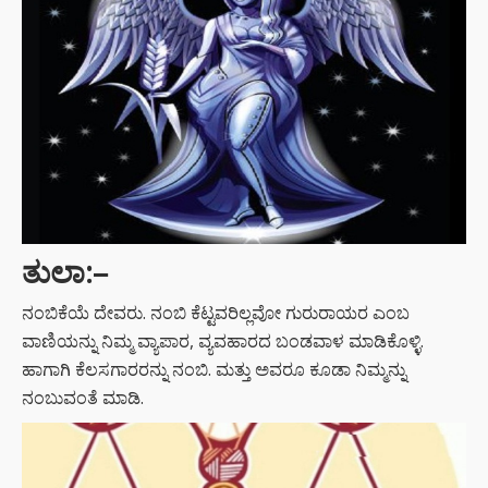
ತುಲಾ:
–
ನಂಬಿಕೆಯೆ ದೇವರು. ನಂಬಿ ಕೆಟ್ಟವರಿಲ್ಲವೋ ಗುರುರಾಯರ ಎಂಬ
ವಾಣಿಯನ್ನು ನಿಮ್ಮ ವ್ಯಾಪಾರ, ವ್ಯವಹಾರದ ಬಂಡವಾಳ ಮಾಡಿಕೊಳ್ಳಿ.
ಹಾಗಾಗಿ ಕೆಲಸಗಾರರನ್ನು ನಂಬಿ. ಮತ್ತು ಅವರೂ ಕೂಡಾ ನಿಮ್ಮನ್ನು
ನಂಬುವಂತೆ ಮಾಡಿ.