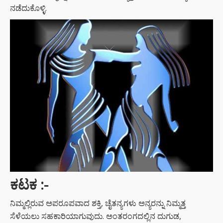
ನಡೆದುಕೊಳ್ಳಿ.
ಕಟಕ :-
ನಿಮ್ಮಲ್ಲಿರುವ ಅಪರೂಪವಾದ ಶಕ್ತಿ, ಚೈತನ್ಯಗಳು ಅನ್ಯರನ್ನು ನಿಮ್ಮತ್ತ
ಸೆಳೆಯಲು ಸಹಕಾರಿಯಾಗುವುದು. ಅಂತರಂಗದಲ್ಲಿನ ದುಗುಡ,