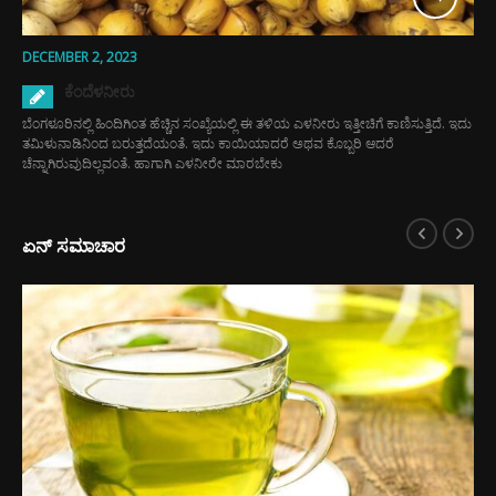
DECEMBER 2, 2023
ಕೆಂದೆಳನೀರು
ಬೆಂಗಳೂರಿನಲ್ಲಿ ಹಿಂದಿಗಿಂತ ಹೆಚ್ಚಿನ ಸಂಖ್ಯೆಯಲ್ಲಿ ಈ ತಳಿಯ ಎಳನೀರು ಇತ್ತೀಚಿಗೆ ಕಾಣಿಸುತ್ತಿದೆ. ಇದು
ತಮಿಳುನಾಡಿನಿಂದ ಬರುತ್ತದೆಯಂತೆ. ಇದು ಕಾಯಿಯಾದರೆ ಅಥವ ಕೊಬ್ಬರಿ ಆದರೆ
ಚೆನ್ನಾಗಿರುವುದಿಲ್ಲವಂತೆ. ಹಾಗಾಗಿ ಎಳನೀರೇ ಮಾರಬೇಕು
ಏನ್ ಸಮಾಚಾರ