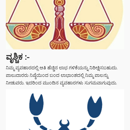
ವೃಶ್ಚಿಕ
:-
ನಿಮ್ಮ ವ್ಯವಹಾರದಲ್ಲಿ ಅತಿ ಹೆಚ್ಚಿನ ಲಾಭ ಗಳಿಕೆಯನ್ನು ನಿರೀಕ್ಷಿಸಬಹುದು.
ಪಾಲುದಾರರು ನಿಷ್ಠೆಯಿಂದ ಬಂದ ಲಾಭಾಂಶದಲ್ಲಿ ನಿಮ್ಮ ಪಾಲನ್ನು
ನೀಡುವರು. ಇದರಿಂದ ಮುಂದಿನ ವ್ಯವಹಾರಗಳು ಸುಗಮವಾಗುವುದು.