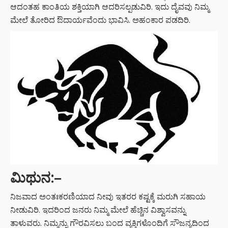
ಆದಂತಹ ಕಾಂತಿಯ ಶಕ್ತಿಯಾಗಿ ಆದರಿಸಲ್ಪಡುವಿರಿ. ಇದು ದೈವವು ನಿಮ್ಮ
ಮೇಲೆ ತೋರಿದ ಔದಾರ್ಯವೆಂದು ಭಾವಿಸಿ. ಅಹಂಕಾರ ಪಡದಿರಿ.
ಮಿಥುನ:
–
ನಿಜವಾದ ಅಂತಃಕರಣಿಯಾದ ನೀವು ಇತರರ ಕಷ್ಟಕ್ಕೆ ಮರುಗಿ ಸಹಾಯ
ನೀಡುವಿರಿ. ಇದರಿಂದ ಜನರು ನಿಮ್ಮ ಮೇಲೆ ಹೆಚ್ಚಿನ ವಿಶ್ವಾಸವನ್ನು
ತಾಳುವರು. ನಿಮ್ಮನ್ನು ಗೌರವಿಸಲು ಬಂದ ವ್ಯಕ್ತಿಗಳೊಂದಿಗೆ ಸೌಜನ್ಯದಿಂದ