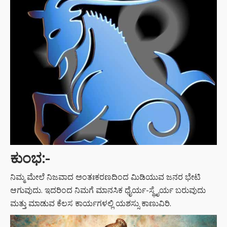
ಕುಂಭ:-
ನಿಮ್ಮ ಮೇಲೆ ನಿಜವಾದ ಅಂತಃಕರಣದಿಂದ ಮಿಡಿಯುವ ಜನರ ಭೇಟಿ
ಆಗುವುದು. ಇದರಿಂದ ನಿಮಗೆ ಮಾನಸಿಕ ಧೈರ್ಯ-ಸ್ಥೈರ್ಯ ಬರುವುದು
ಮತ್ತು ಮಾಡುವ ಕೆಲಸ ಕಾರ್ಯಗಳಲ್ಲಿ ಯಶಸ್ಸು ಕಾಣುವಿರಿ.