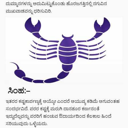
ದುಮ್ಮಾನಗಳನ್ನು ಅದುಮಿಟ್ಟುಕೊಂಡು ಹೊರಜಗತ್ತಿನಲ್ಲಿ ನಗುವಿನ
ಮುಖವಾಡವನ್ನು ಧರಿಸುವಿರಿ.
ಸಿಂಹ:
–
ಇತರರ ಕಷ್ಟಕಾರ್ಪಣ್ಯಕ್ಕೆ ಅಯ್ಯೋ ಎಂದರೆ ಆಯುಷ್ಯ ಕಡಿಮೆ ಆಗುವಂತಹ
ಸಂದರ್ಭವಿದೆ. ಪರರ ಕಷ್ಟಕ್ಕೆ ಮರುಗಿ ದಾನಶೂರ ಕರ್ಣನಂತೆ
ಇದ್ದುದೆಲ್ಲವನ್ನು ಪರರಿಗೆ ಹಂಚುವ ಔದಾರ್ಯದಿಂದ ಕೆಲಕಾಲ ಹಿಂದೆ
ಸರಿಯುವುದು ಒಳ್ಳೆಯದು.