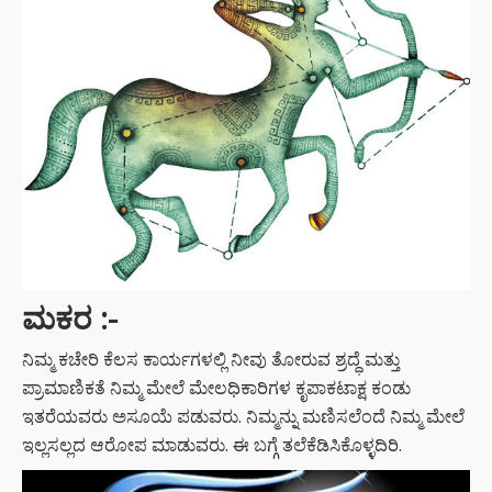
ಮಕರ
:-
ನಿಮ್ಮ ಕಚೇರಿ ಕೆಲಸ ಕಾರ್ಯಗಳಲ್ಲಿ ನೀವು ತೋರುವ ಶ್ರದ್ಧೆ ಮತ್ತು
ಪ್ರಾಮಾಣಿಕತೆ ನಿಮ್ಮ ಮೇಲೆ ಮೇಲಧಿಕಾರಿಗಳ ಕೃಪಾಕಟಾಕ್ಷ ಕಂಡು
ಇತರೆಯವರು ಅಸೂಯೆ ಪಡುವರು. ನಿಮ್ಮನ್ನು ಮಣಿಸಲೆಂದೆ ನಿಮ್ಮ ಮೇಲೆ
ಇಲ್ಲಸಲ್ಲದ ಆರೋಪ ಮಾಡುವರು. ಈ ಬಗ್ಗೆ ತಲೆಕೆಡಿಸಿಕೊಳ್ಳದಿರಿ.