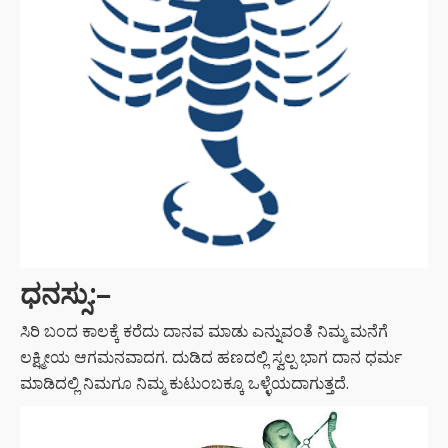
ಧನಸ್ಸು:
–
ಸಿರಿ ಬಂದ ಕಾಲಕ್ಕೆ ಕರೆದು ದಾನವ ಮಾಡು ಎನ್ನುವಂತೆ ನಿಮ್ಮ ಮನೆಗೆ
ಲಕ್ಷ್ಮೀಯ ಆಗಮನವಾದಗ. ದುಡಿದ ಹಣದಲ್ಲಿ ಸ್ವಲ್ಪ ಭಾಗ ದಾನ ಧರ್ಮ
ಮಾಡಿದಲ್ಲಿ ನಿಮಗೂ ನಿಮ್ಮ ಕುಟುಂಬಕ್ಕೂ ಒಳ್ಳೆಯದಾಗುತ್ತದೆ.