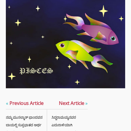
«
Previous Article
Next Article
»
ನಮ್ಮ ಮುಸಲ್ಮಾನ್ ಭಾಂದವನ
ಸಿದ್ದರಾಮಯ್ಯನವರ
ಬಾಯಲ್ಲಿ ಸುಪ್ರಭಾತದ ಅರ್ಥ
ಎದುರಾಳಿಯಾಗಿ