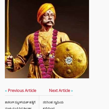
«
Previous Article
Next Article
»
ಶಾಕಿಂಗ್ ನ್ಯೂಸ್!ಯಶ್ ಹತ್ಯೆಗೆ
ನರಸಿಂಹ ಸ್ವಾಮಿಯ
ಸಂಚು ರೂಪಿಸಿದ್ದ ಕಿಲ್ಲರ್ಸ್
ಕೃಪೆಯಿಂದ