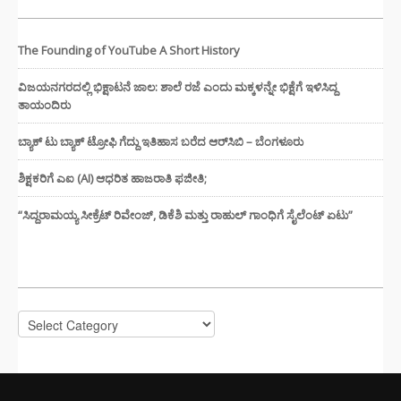
The Founding of YouTube A Short History
ವಿಜಯನಗರದಲ್ಲಿ ಭಿಕ್ಷಾಟನೆ ಜಾಲ: ಶಾಲೆ ರಜೆ ಎಂದು ಮಕ್ಕಳನ್ನೇ ಭಿಕ್ಷೆಗೆ ಇಳಿಸಿದ್ದ
ತಾಯಂದಿರು
ಬ್ಯಾಕ್ ಟು ಬ್ಯಾಕ್ ಟ್ರೋಫಿ ಗೆದ್ದು ಇತಿಹಾಸ ಬರೆದ ಆರ್‌ಸಿಬಿ – ಬೆಂಗಳೂರು
ಶಿಕ್ಷಕರಿಗೆ ಎಐ (AI) ಆಧರಿತ ಹಾಜರಾತಿ ಫಜೀತಿ;
“ಸಿದ್ದರಾಮಯ್ಯ ಸೀಕ್ರೆಟ್ ರಿವೇಂಜ್‌, ಡಿಕೆಶಿ ಮತ್ತು ರಾಹುಲ್‌ ಗಾಂಧಿಗೆ ಸೈಲೆಂಟ್ ಏಟು”
CATEGORIES
Categories