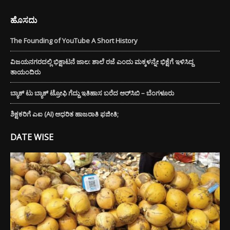
ಹೊಸದು
The Founding of YouTube A Short History
ವಿಜಯನಗರದಲ್ಲಿ ಭಿಕ್ಷಾಟನೆ ಜಾಲ: ಶಾಲೆ ರಜೆ ಎಂದು ಮಕ್ಕಳನ್ನೇ ಭಿಕ್ಷೆಗೆ ಇಳಿಸಿದ್ದ
ತಾಯಂದಿರು
ಬ್ಯಾಕ್ ಟು ಬ್ಯಾಕ್ ಟ್ರೋಫಿ ಗೆದ್ದು ಇತಿಹಾಸ ಬರೆದ ಆರ್‌ಸಿಬಿ – ಬೆಂಗಳೂರು
ಶಿಕ್ಷಕರಿಗೆ ಎಐ (AI) ಆಧರಿತ ಹಾಜರಾತಿ ಫಜೀತಿ;
DATE WISE