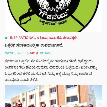
INSPIRATIONAL
,
ಇತಿಹಾಸ
,
ಕರ್ನಾಟಕ
,
ಜೀವನಶೈಲಿ
ಒಕ್ಕಲಿಗ ಸಂತತಿಯುಲ್ಲಿ ಈ ಉಪಜಾತಿಗಳಿವೆ.
March 9, 2019
By
admin
4888
ಕರ್ನಾಟಕ ಒಕ್ಕಲಿಗ ಸಂತತಿಯುಲ್ಲಿ ಈ ಉಪಜಾತಿಗಳಿವೆ. ಇಷ್ಟೊಂದು
ಉಪಜಾತಿಗಳು ಹೊಂದಿರುವುದು ಯಾವರೀತಿ ಒಳ್ಳೆಯದು ಎಂಬುದನ್ನು
ಓದುಗರಿಂದ ತಳಿಬಯಸುತೇವೆ. ನಿಮ್ಮ ಹಳ್ಳಿ ಮತ್ತು ನಿಮ್ಮ ಉಪಜಾತಿ
ಯಾವುದು ಎಂದು ತಿಳಿಸಿ.