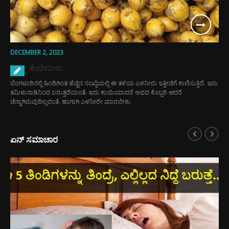
DECEMBER 2, 2023
ಕೆಂದೆಳನೀರು
ಬೆಂಗಳೂರಿನಲ್ಲಿ ಹಿಂದಿಗಿಂತ ಹೆಚ್ಚಿನ ಸಂಖ್ಯೆಯಲ್ಲಿ ಈ ತಳಿಯ ಎಳನೀರು ಇತ್ತೀಚಿಗೆ ಕಾಣಿಸುತ್ತಿದೆ. ಇದು
ತಮಿಳುನಾಡಿನಿಂದ ಬರುತ್ತದೆಯಂತೆ. ಇದು ಕಾಯಿಯಾದರೆ ಅಥವ ಕೊಬ್ಬರಿ ಆದರೆ
ಚೆನ್ನಾಗಿರುವುದಿಲ್ಲವಂತೆ. ಹಾಗಾಗಿ ಎಳನೀರೇ ಮಾರಬೇಕು
ಏನ್ ಸಮಾಚಾರ