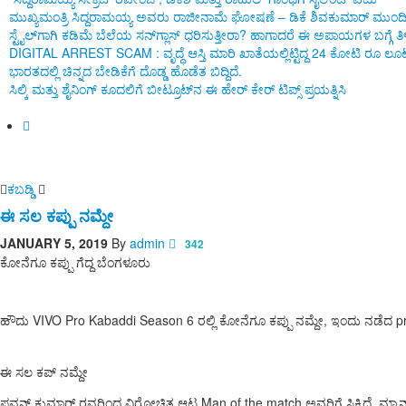
ಮುಖ್ಯಮಂತ್ರಿ ಸಿದ್ದರಾಮಯ್ಯ ಅವರು ರಾಜೀನಾಮೆ ಘೋಷಣೆ – ಡಿಕೆ ಶಿವಕುಮಾರ್ ಮುಂದ
ಸ್ಟೈಲ್‌ಗಾಗಿ ಕಡಿಮೆ ಬೆಲೆಯ ಸನ್‌ಗ್ಲಾಸ್ ಧರಿಸುತ್ತೀರಾ? ಹಾಗಾದರೆ ಈ ಅಪಾಯಗಳ ಬಗ್ಗೆ
DIGITAL ARREST SCAM : ವೃದ್ಧೆ ಆಸ್ತಿ ಮಾರಿ ಖಾತೆಯಲ್ಲಿಟ್ಟಿದ್ದ 24 ಕೋಟಿ ರೂ ಲೂಟ
ಭಾರತದಲ್ಲಿ ಚಿನ್ನದ ಬೇಡಿಕೆಗೆ ದೊಡ್ಡ ಹೊಡೆತ ಬಿದ್ದಿದೆ.
ಸಿಲ್ಕಿ ಮತ್ತು ಶೈನಿಂಗ್ ಕೂದಲಿಗೆ ಬೀಟ್ರೂಟ್‌ನ ಈ ಹೇರ್ ಕೇರ್ ಟಿಪ್ಸ್ ಪ್ರಯತ್ನಿಸಿ
ಕಬಡ್ಡಿ
ಈ ಸಲ ಕಪ್ಪು ನಮ್ದೇ
JANUARY 5, 2019
By
admin
342
ಕೋನೆಗೂ ಕಪ್ಪು ಗೆದ್ದ ಬೆಂಗಳೂರು
ಹೌದು VIVO Pro Kabaddi Season 6 ರಲ್ಲಿ ಕೋನೆಗೂ ಕಪ್ಪು ನಮ್ದೇ, ಇಂದು ನಡೆದ proka
ಈ ಸಲ ಕಪ್ ನಮ್ದೇ
ಪವನ್ ಕುಮಾರ್ ರವರಿಂದ ವಿರೋಚಿತ ಆಟ Man of the match ಅವರಿಗೆ ಸಿಕ್ಕಿದೆ. ಮ್ಯಾನ್ 