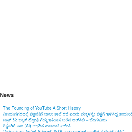
Good morning Karnataka
News
The Founding of YouTube A Short History
ವಿಜಯನಗರದಲ್ಲಿ ಭಿಕ್ಷಾಟನೆ ಜಾಲ: ಶಾಲೆ ರಜೆ ಎಂದು ಮಕ್ಕಳನ್ನೇ ಭಿಕ್ಷೆಗೆ ಇಳಿಸಿದ್ದ ತಾಯಂ
ಬ್ಯಾಕ್ ಟು ಬ್ಯಾಕ್ ಟ್ರೋಫಿ ಗೆದ್ದು ಇತಿಹಾಸ ಬರೆದ ಆರ್‌ಸಿಬಿ – ಬೆಂಗಳೂರು
ಶಿಕ್ಷಕರಿಗೆ ಎಐ (AI) ಆಧರಿತ ಹಾಜರಾತಿ ಫಜೀತಿ;
“ಸಿದ್ದರಾಮಯ್ಯ ಸೀಕ್ರೆಟ್ ರಿವೇಂಜ್‌, ಡಿಕೆಶಿ ಮತ್ತು ರಾಹುಲ್‌ ಗಾಂಧಿಗೆ ಸೈಲೆಂಟ್ ಏಟು”