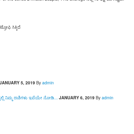
ರೋಫಿ ಸಿಕ್ಕಿದೆ
JANUARY 5, 2019
By
admin
ರಲ್ಲಿ ನಿಮ್ಮ ರಾಶಿಗಳು ಇವೆಯೇ ನೋಡಿ...
JANUARY 6, 2019
By
admin