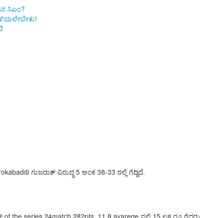
ಿನ ಸಿಎಂ?
 ತಿಳಿಯಲೇಬೇಕು!
ಿ
baddi ಗುಜರಾತ್ ವಿರುದ್ಧ 5 ಅಂಕ 38-33 ರಲ್ಲಿ ಗೆದ್ದಿದೆ.
of the series 24match 282pts, 11.8 avarege ನಲ್ಲಿ 15 ಲಕ್ಷ ರೂ ಗೆದ್ದರು.