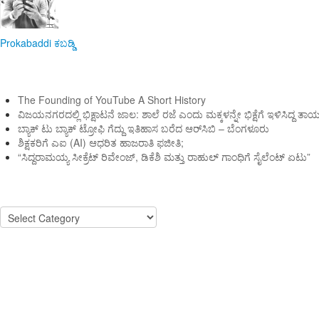
Prokabaddi
ಕಬಡ್ಡಿ
ಇತ್ತೀಚಿನ ಸುದ್ದಿಗಳು
The Founding of YouTube A Short History
ವಿಜಯನಗರದಲ್ಲಿ ಭಿಕ್ಷಾಟನೆ ಜಾಲ: ಶಾಲೆ ರಜೆ ಎಂದು ಮಕ್ಕಳನ್ನೇ ಭಿಕ್ಷೆಗೆ ಇಳಿಸಿದ್ದ ತಾ
ಬ್ಯಾಕ್ ಟು ಬ್ಯಾಕ್ ಟ್ರೋಫಿ ಗೆದ್ದು ಇತಿಹಾಸ ಬರೆದ ಆರ್‌ಸಿಬಿ – ಬೆಂಗಳೂರು
ಶಿಕ್ಷಕರಿಗೆ ಎಐ (AI) ಆಧರಿತ ಹಾಜರಾತಿ ಫಜೀತಿ;
“ಸಿದ್ದರಾಮಯ್ಯ ಸೀಕ್ರೆಟ್ ರಿವೇಂಜ್‌, ಡಿಕೆಶಿ ಮತ್ತು ರಾಹುಲ್‌ ಗಾಂಧಿಗೆ ಸೈಲೆಂಟ್ ಏಟು”
Categories
Categories