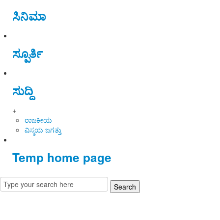
ಸಿನಿಮಾ
ಸ್ಪೂರ್ತಿ
ಸುದ್ದಿ
+
ರಾಜಕೀಯ
ವಿಸ್ಮಯ ಜಗತ್ತು
Temp home page