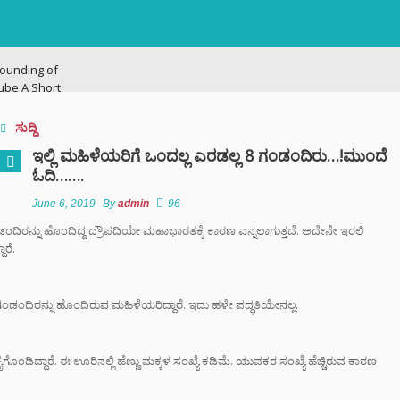
ounding of
ube A Short
ry
ಸುದ್ದಿ
ನಗರದಲ್ಲಿ
ಇಲ್ಲಿ ಮಹಿಳೆಯರಿಗೆ ಒಂದಲ್ಲ ಎರಡಲ್ಲ 8 ಗಂಡಂದಿರು…!ಮುಂದೆ
ಟನೆ ಜಾಲ: ಶಾಲೆ ರಜೆ
ಓದಿ…….
ಕ್ಕಳನ್ನೇ ಭಿಕ್ಷೆಗೆ
ದ್ದ ತಾಯಂದಿರು
June 6, 2019
By
admin
96
ಡಂದಿರನ್ನು ಹೊಂದಿದ್ದ ದ್ರೌಪದಿಯೇ ಮಹಾಭಾರತಕ್ಕೆ ಕಾರಣ ಎನ್ನಲಾಗುತ್ತದೆ. ಅದೇನೇ ಇರಲಿ
ಾರೆ.
 ಟು ಬ್ಯಾಕ್ ಟ್ರೋಫಿ
 ಇತಿಹಾಸ ಬರೆದ
ಿಬಿ – ಬೆಂಗಳೂರು
ು ಗಂಡಂದಿರನ್ನು ಹೊಂದಿರುವ ಮಹಿಳೆಯರಿದ್ದಾರೆ. ಇದು ಹಳೇ ಪದ್ಧತಿಯೇನಲ್ಲ.
ಿಗೆ ಎಐ (AI)
 ಹಾಜರಾತಿ
ೊಂಡಿದ್ದಾರೆ. ಈ ಊರಿನಲ್ಲಿ ಹೆಣ್ಣು ಮಕ್ಕಳ ಸಂಖ್ಯೆ ಕಡಿಮೆ. ಯುವಕರ ಸಂಖ್ಯೆ ಹೆಚ್ಚಿರುವ ಕಾರಣ
;