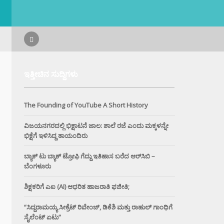
ಇತ್ತೀಚಿನ ಸುದ್ದಿಗಳು
The Founding of YouTube A Short History
ವಿಜಯನಗರದಲ್ಲಿ ಭಿಕ್ಷಾಟನೆ ಜಾಲ: ಶಾಲೆ ರಜೆ ಎಂದು ಮಕ್ಕಳನ್ನೇ
ಭಿಕ್ಷೆಗೆ ಇಳಿಸಿದ್ದ ತಾಯಂದಿರು
ಬ್ಯಾಕ್ ಟು ಬ್ಯಾಕ್ ಟ್ರೋಫಿ ಗೆದ್ದು ಇತಿಹಾಸ ಬರೆದ ಆರ್‌ಸಿಬಿ –
ಬೆಂಗಳೂರು
ಶಿಕ್ಷಕರಿಗೆ ಎಐ (AI) ಆಧರಿತ ಹಾಜರಾತಿ ಫಜೀತಿ;
“ಸಿದ್ದರಾಮಯ್ಯ ಸೀಕ್ರೆಟ್ ರಿವೇಂಜ್‌, ಡಿಕೆಶಿ ಮತ್ತು ರಾಹುಲ್‌ ಗಾಂಧಿಗೆ
ಸೈಲೆಂಟ್ ಏಟು”