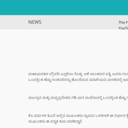
NEWS
The F
YouT
Histo
ವಿಜಯ
ಭಿಕ್ಷಾ
ಎಂದು ಮ
ಇಳಿಸಿ
ಮಹಾಭಾರತದ ದ್ರೌಪದಿ ಎಲ್ಲರಿಗೂ ಗೊತ್ತು. ಆಕೆ ಪಾಂಡವರ ಪತ್ನಿ. ಐವರು ಗಂ
ಒಂದಕ್ಕಿಂತ ಹೆಚ್ಚು ಗಂಡಂದಿರನ್ನು ಹೊಂದಿರುವ ಮಹಿಳೆಯರು ಭಾರತದಲ್ಲಿ ಇದ್ದ
ಬ್ಯಾಕ್
ಗೆದ್ದು
ಆರ್‌ಸ
ರಾಜಸ್ತಾನ ಮತ್ತು ಮಧ್ಯಪ್ರದೇಶದ ಗಡಿ ಭಾಗ ಮುರೆನಾದಲ್ಲಿ ಒಂದಕ್ಕಿಂತ ಹೆಚ್ಚ
ಶಿಕ್ಷಕರ
ಆಧರಿತ
ಕೆಲ ವರ್ಷಗಳ ಹಿಂದೆ ಅಲ್ಲಿನ ಮುಖಂಡರು ಗ್ರಾಮದ ಒಳಿತಿಗಾಗಿ ಈ ನಿರ್ಧಾರ ಕೈಗ
ಫಜೀತಿ
ಮುಖಂಡರು ಈ ಪದ್ಧತಿ ಶುರು ಮಾಡಿದ್ದಾರೆ.