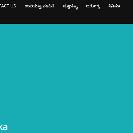
ACT US
ಉಪಯುಕ್ತ ಮಾಹಿತಿ
ಜ್ಯೋತಿಷ್ಯ
ಆರೋಗ್ಯ
ಸಿನಿಮಾ
ka