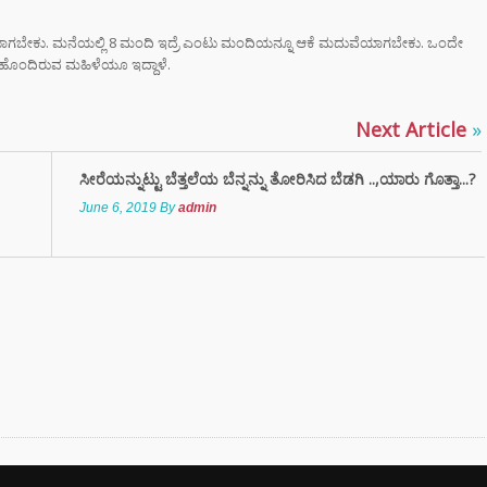
ರಾಮಯ್ಯ ಸೀಕ್ರೆಟ್
್‌, ಡಿಕೆಶಿ ಮತ್ತು
ವೆಯಾಗಬೇಕು. ಮನೆಯಲ್ಲಿ 8 ಮಂದಿ ಇದ್ರೆ ಎಂಟು ಮಂದಿಯನ್ನೂ ಆಕೆ ಮದುವೆಯಾಗಬೇಕು. ಒಂದೇ
‌ ಗಾಂಧಿಗೆ
ು ಹೊಂದಿರುವ ಮಹಿಳೆಯೂ ಇದ್ದಾಳೆ.
ಟ್ ಏಟು”
Next Article
»
ಮಂತ್ರಿ
ರಾಮಯ್ಯ ಅವರು
ನಾಮೆ ಘೋಷಣೆ –
ಸೀರೆಯನ್ನುಟ್ಟು ಬೆತ್ತಲೆಯ ಬೆನ್ನನ್ನು ತೋರಿಸಿದ ಬೆಡಗಿ ..,ಯಾರು ಗೊತ್ತಾ...?
ಶಿವಕುಮಾರ್
June 6, 2019
By
admin
ಿನ ಸಿಎಂ?
‌ಗಾಗಿ ಕಡಿಮೆ
ಸನ್‌ಗ್ಲಾಸ್
ತ್ತೀರಾ? ಹಾಗಾದರೆ
ಾಯಗಳ ಬಗ್ಗೆ
ಲೇಬೇಕು!
TAL ARREST
 ವೃದ್ಧೆ ಆಸ್ತಿ ಮಾರಿ
ಲಿಟ್ಟಿದ್ದ 24
 ರೂ ಲೂಟಿ