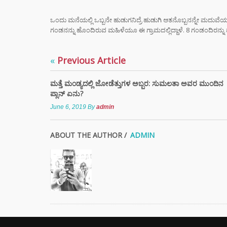
“ಸಿದ್ದ
ರಿವೇಂಜ
ಒಂದು ಮನೆಯಲ್ಲಿ ಒಬ್ಬನೇ ಹುಡುಗನಿದ್ರೆ ಹುಡುಗಿ ಆತನೊಬ್ಬನನ್ನೇ ಮದು
ರಾಹುಲ್
ಗಂಡನನ್ನು ಹೊಂದಿರುವ ಮಹಿಳೆಯೂ ಈ ಗ್ರಾಮದಲ್ಲಿದ್ದಾಳೆ. 8 ಗಂಡಂದಿರನ್ನ
ಸೈಲೆಂ
«
Previous Article
ಮುಖ್ಯ
ಸಿದ್ದ
ರಾಜೀ
ಮತ್ತೆ ಮಂಡ್ಯದಲ್ಲಿ ಜೋಡೆತ್ತುಗಳ ಅಬ್ಬರ: ಸುಮಲತಾ ಅವರ ಮುಂದಿನ
ಡಿಕೆ 
ಪ್ಲಾನ್ ಏನು?
ಮುಂದ
June 6, 2019
By
admin
ಸ್ಟೈಲ್
ABOUT THE AUTHOR /
ADMIN
ಬೆಲೆಯ 
ಧರಿಸು
ಈ ಅಪ
ತಿಳಿಯ
DIGI
SCAM :
ಖಾತೆಯಲ್
ಕೋಟಿ