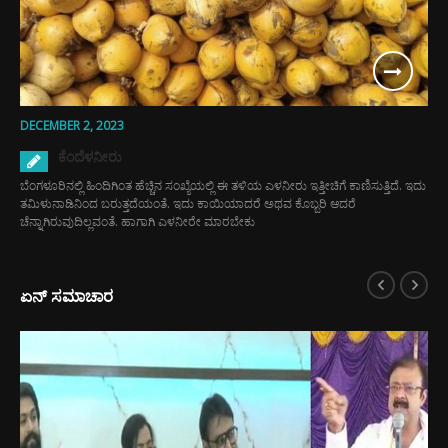
DECEMBER 2, 2023
ಕೆಂದೆಳನೀರು
ಬೆಂಗಳೂರಿನಲ್ಲಿ ಹಿಂದಿಗಿಂತ ಹೆಚ್ಚಿನ ಸಂಖ್ಯೆಯಲ್ಲಿ ಈ ತಳಿಯ ಎಳನೀರು ಇತ್ತೀಚಿಗೆ ಕಾಣಿಸುತ್ತಿದೆ. ಇದು
ತಮಿಳುನಾಡಿನಿಂದ ಬರುತ್ತದೆಯಂತೆ. ಇದು ಕಾಯಿಯಾದರೆ ಅಥವ ಕೊಬ್ಬರಿ ಆದರೆ
ಚೆನ್ನಾಗಿರುವುದಿಲ್ಲವಂತೆ. ಹಾಗಾಗಿ ಎಳನೀರೇ ಮಾರಬೇಕು
ಏನ್ ಸಮಾಚಾರ