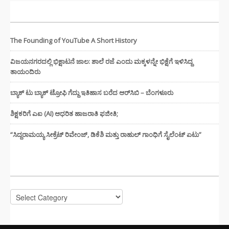
ಇತ್ತೀಚಿನ ಸುದ್ದಿಗಳು
The Founding of YouTube A Short History
ವಿಜಯನಗರದಲ್ಲಿ ಭಿಕ್ಷಾಟನೆ ಜಾಲ: ಶಾಲೆ ರಜೆ ಎಂದು ಮಕ್ಕಳನ್ನೇ ಭಿಕ್ಷೆಗೆ ಇಳಿಸಿದ್ದ
ತಾಯಂದಿರು
ಬ್ಯಾಕ್ ಟು ಬ್ಯಾಕ್ ಟ್ರೋಫಿ ಗೆದ್ದು ಇತಿಹಾಸ ಬರೆದ ಆರ್‌ಸಿಬಿ – ಬೆಂಗಳೂರು
ಶಿಕ್ಷಕರಿಗೆ ಎಐ (AI) ಆಧರಿತ ಹಾಜರಾತಿ ಫಜೀತಿ;
“ಸಿದ್ದರಾಮಯ್ಯ ಸೀಕ್ರೆಟ್ ರಿವೇಂಜ್‌, ಡಿಕೆಶಿ ಮತ್ತು ರಾಹುಲ್‌ ಗಾಂಧಿಗೆ ಸೈಲೆಂಟ್ ಏಟು”
CATEGORIES
Categories