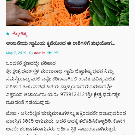
ಜ್ಯೋತಿಷ್ಯ
ಆಂಜನೇಯ ಸ್ವಾಮಿಯ ಕೃಪೆಯಿಂದ ಈ ರಾಶಿಗಳಿಗೆ ಶುಭಯೋಗ…
May 7, 2019
By
admin
159
ಒಂದೆಕರೆ ಕ್ಷಣದಲ್ಲೇ ಪರಿಹಾರ
ಶ್ರೀ ಕ್ಷೇತ್ರ ಧರ್ಮಸ್ಥಳ ಮಂಜುನಾಥ ಸ್ವಾಮಿ ಜ್ಯೋತಿಷ್ಯ ಭವನ ನಿಮ್ಮ
ಸಮಸ್ಯೆಯನ್ನು ಇರಲಿ ಎಷ್ಟೇ ಕಠಿಣವಾಗಿರಲಿ ಉಚಿತ ಭವಿಷ್ಯ ಖಚಿತ
ಪರಿಹಾರ ತುಳು ನಾಡಿನ ಹಿರಿಯ ಬ್ರಾಹ್ಮಣರಾದ ಗುರುಗಳಾದ ಶ್ರೀ
ವಿಶ್ವರೂಪ ಆಚಾರ್ಯರು ಯರು 9739124121ಶ್ರೀ ಕ್ಷೇತ್ರ ಧರ್ಮಸ್ಥಳ
ನುಡಿದಂತೆ ನಡೆಯುವುದು
ಮೇಷ:- ಅನೀರೀಕ್ಷಿತ ಚುಚ್ಚುಮಾತುಗಳನ್ನು ಹತ್ತಿರದವರೇ ಆಡುವುದರಿಂದ
ಮನಸ್ಸಿಗೆ ಕಿರಿಕಿರಿ ಆಗುವುದು. ಆದರೆ ಅದಕ್ಕೆ ತಲೆಕೆಡಿಸಿಕೊಳ್ಳದಿರಿ. ಕೊನೆಗೆ
ಅವರೇ ಶರಣಾಗತರಾಗುವರು. ಆರ್ಥಿಕ ಸ್ಥಿತಿ ಸಾಧಾರಣವಾಗಿರುತ್ತದೆ.