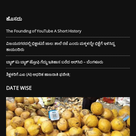
ಹೊಸದು
The Founding of YouTube A Short History
ವಿಜಯನಗರದಲ್ಲಿ ಭಿಕ್ಷಾಟನೆ ಜಾಲ: ಶಾಲೆ ರಜೆ ಎಂದು ಮಕ್ಕಳನ್ನೇ ಭಿಕ್ಷೆಗೆ ಇಳಿಸಿದ್ದ
ತಾಯಂದಿರು
ಬ್ಯಾಕ್ ಟು ಬ್ಯಾಕ್ ಟ್ರೋಫಿ ಗೆದ್ದು ಇತಿಹಾಸ ಬರೆದ ಆರ್‌ಸಿಬಿ – ಬೆಂಗಳೂರು
ಶಿಕ್ಷಕರಿಗೆ ಎಐ (AI) ಆಧರಿತ ಹಾಜರಾತಿ ಫಜೀತಿ;
DATE WISE