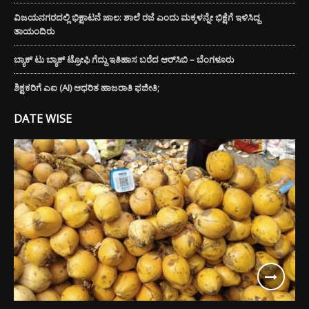
ವಿಜಯನಗರದಲ್ಲಿ ಭಿಕ್ಷಾಟನೆ ಜಾಲ: ಶಾಲೆ ರಜೆ ಎಂದು ಮಕ್ಕಳನ್ನೇ ಭಿಕ್ಷೆಗೆ ಇಳಿಸಿದ್ದ
ತಾಯಂದಿರು
ಬ್ಯಾಕ್ ಟು ಬ್ಯಾಕ್ ಟ್ರೋಫಿ ಗೆದ್ದು ಇತಿಹಾಸ ಬರೆದ ಆರ್‌ಸಿಬಿ – ಬೆಂಗಳೂರು
ಶಿಕ್ಷಕರಿಗೆ ಎಐ (AI) ಆಧರಿತ ಹಾಜರಾತಿ ಫಜೀತಿ;
DATE WISE