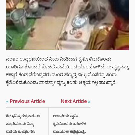
ನಂತರ ಉದ್ಧರಣೆಯಿಂದ ನೀರು ನೀಡಿದಾಗ ಕೈ ತೊಳೆದುಕೊಂಡು
ಯಾರಿಗೂ ತೊಂದರೆ ಕೊಡದೆ ಮನೆಯಿಂದ ಹೊರಹೋಗಿದೆ. ಈ ದೃಶ್ಯವನ್ನು
ಕಣ್ಣಾರೆ ಕಂಡ ನೆರೆದಿದ್ದವರು ಮಂಗ ಹಣ್ಣನ್ನ ಬಿಟ್ಟು ಮೊಸರನ್ನ ತಿಂದು
ಕೈತೊಳೆದುಕೊಂಡು ವಾಪಸ್ಸಾಗಿದ್ದನ್ನು ಕಂಡು ಆಶ್ಚರ್ಯಕ್ಕೀಡಾಗಿದ್ದಾರೆ.
«
Previous Article
Next Article
»
ದಿನ ಭವಿಷ್ಯ ಶುಕ್ರವಾರ...ಈ
ಆಂಜನೇಯ ಸ್ವಾಮಿ
ಶುಭದಿನದಂದು ನಿಮ್ಮ
ಕೃಪೆಯಿಂದ ಈ ರಾಶಿಗಳಿಗೆ
ರಾಶಿಯ ಶುಭಫಲಗಳು
ರಾಜಯೋಗ ಕಟ್ಟಿಟ್ಟಬುತ್ತಿ,.