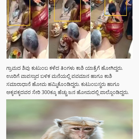
ಗ್ರಾಮದ ಶಿವು ಕುಟುಂಬ ಕಳೆದ ತಿಂಗಳು ಕಾಶಿ ಯಾತ್ರೆಗೆ ಹೋಗಿದ್ದರು.
ಊರಿಗೆ ವಾಪಸ್ಸಾದ ಬಳಿಕ ಮನೆಯಲ್ಲಿ ಪವಮಾನ ಹಾಗೂ ಕಾಶಿ
ಸಮಾರಾಧಾನೆ ಹೋಮ ಹಮ್ಮಿಕೊಂಡಿದ್ದರು. ಕುಟುಂಬಸ್ಥರು ಹಾಗೂ
ಅಕ್ಕಪಕ್ಕದವರ ಸೇರಿ 300ಕ್ಕೂ ಹೆಚ್ಚು ಜನ ಹೋಮದಲ್ಲಿ ಪಾಲ್ಗೊಂಡಿದ್ದರು.