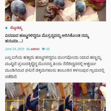
ಜ್ಯೋತಿಷ್ಯ
ವಿದವಾದ ಹಣ್ಣುಗಳಿದ್ದರೂ ಮೊಸ್ರನ್ನವನ್ನು ಆರಿಸಿಕೊಂಡ ನಮ್ಮ
ಹನುಮಾ…..!
June 14, 2019
By
admin
95
ಎಲ್ಲ ಬಗೆಯ ಹತ್ತಾರು ಹಣ್ಣುಗಳಿದ್ದರೂ ಮಂಗವೊಂದು ಯಾವ ಹಣ್ಣನ್ನು
ಮುಟ್ಟದೆ ಪ್ರಸಾದಕ್ಕಿಟ್ಟಿದ್ದ ಮೊಸರನ್ನ ತಿಂದು ನೆರೆದಿದ್ದವರಲ್ಲಿ ಆಶ್ಚರ್ಯ
ಮೂಡಿಸಿರುವ ಘಟನೆ ಚಿಕ್ಕಮಗಳೂರು ತಾಲೂಕಿನ ಕಳಸಾಪುರ ಗ್ರಾಮದಲ್ಲಿ
ನಡೆದಿದೆ.