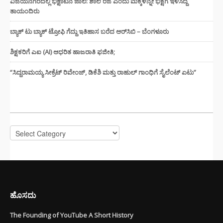
ವಿಜಯನಗರದಲ್ಲಿ ಭಿಕ್ಷಾಟನೆ ಜಾಲ: ಶಾಲೆ ರಜೆ ಎಂದು ಮಕ್ಕಳನ್ನೇ ಭಿಕ್ಷೆಗೆ ಇಳಿಸಿದ್ದ
ತಾಯಂದಿರು
ಬ್ಯಾಕ್ ಟು ಬ್ಯಾಕ್ ಟ್ರೋಫಿ ಗೆದ್ದು ಇತಿಹಾಸ ಬರೆದ ಆರ್‌ಸಿಬಿ – ಬೆಂಗಳೂರು
ಶಿಕ್ಷಕರಿಗೆ ಎಐ (AI) ಆಧರಿತ ಹಾಜರಾತಿ ಫಜೀತಿ;
“ಸಿದ್ದರಾಮಯ್ಯ ಸೀಕ್ರೆಟ್ ರಿವೇಂಜ್‌, ಡಿಕೆಶಿ ಮತ್ತು ರಾಹುಲ್‌ ಗಾಂಧಿಗೆ ಸೈಲೆಂಟ್ ಏಟು”
CATEGORIES
Categories
ಹೊಸದು
The Founding of YouTube A Short History