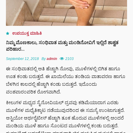
ಉಪಯುಕ್ತ ಮಾಹಿತಿ
ನಿಮ್ಮ ಮೊಣಕಾಲು, ಸಂಧಿವಾತ ಮತ್ತು ಮಂಡಿನೋವಿಗೆ ಇಲ್ಲಿದೆ ಶಾಶ್ವತ
ಪರಿಹಾರ…
September 12, 2018
By
admin
2103
ಈ ಸಂಧಿವಾತದಲ್ಲಿ ಅತಿ ಹೆಚ್ಚಾಗಿ ನೋವು, ಮೂಳೆಗಳಲ್ಲಿ ಬಿಗಿತ ಹಾಗೂ
ಊತ ಕಂಡು ಬರುತ್ತದೆ. ಈ ಖಾಯಿಲೆಯು ತಂಡಿಯ ವಾತಾವರಣ ಹಾಗೂ
ಬೆಳಗಿನ ಕಾಲದಲ್ಲಿ ಹೆಚ್ಚಾಗಿ ಕಂಡು ಬರುತ್ತದೆ. ಇದೊಂದು
ವಂಶಪಾರಂಪರಿಕ ರೋಗವಾಗಿದೆ.
ಕೀಲುಗಳ ಮಧ್ಯದ ಸೈನೋವಿಯಲ್ ದ್ರವವು ಕಡಿಮೆಯಾದಾಗ ಎರಡು
ಮೂಳೆಗಳ ಮಧ್ಯೆತಿಕ್ಕಾಟ ನಡೆಯುವುದರಿಂದ ಈ ಸಮಸ್ಯೆ ಉಂಟಾಗುತ್ತದೆ.
ಆಸ್ಟಿಯೋ ಆರ್ಥರೈಟೀಸ್ ಹೆಚ್ಚಾಗಿ ತೂಕ ಹೊರುವ ಮೂಳೆಗಳಲ್ಲಿ ಅಂದರೆ
ಮಂಡಿಯ ಮೂಳೆ ಹಾಗೂ ಸೊಂಟದ ಮೂಳೆಗಳಲ್ಲಿ ಕಂಡು ಬರುತ್ತದೆ.