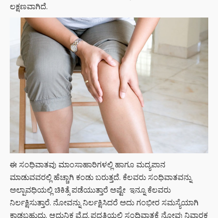
ಲಕ್ಷಣವಾಗಿದೆ.
ಈ ಸಂಧಿವಾತವು ಮಾಂಸಾಹಾರಿಗಳಲ್ಲಿ ಹಾಗೂ ಮದ್ಯಪಾನ
ಮಾಡುವವರಲ್ಲಿ ಹೆಚ್ಚಾಗಿ ಕಂಡು ಬರುತ್ತದೆ. ಕೆಲವರು ಸಂಧಿವಾತವನ್ನು
ಅಲ್ಪಾವಧಿಯಲ್ಲಿ ಚಿಕಿತ್ಸೆ ಪಡೆಯುತ್ತಾರೆ ಅಷ್ಟೇ ಇನ್ನೂ ಕೆಲವರು
ನಿರ್ಲಕ್ಷಿಸುತ್ತಾರೆ. ನೋವನ್ನು ನಿರ್ಲಕ್ಷಿಸಿದರೆ ಅದು ಗಂಭೀರ ಸಮಸ್ಯೆಯಾಗಿ
ಕಾಡಬಹುದು. ಆಧುನಿಕ ವೈದ್ಯ ಪದ್ಧತಿಯಲ್ಲಿ ಸಂಧಿವಾತಕ್ಕೆ ನೋವು ನಿವಾರಕ