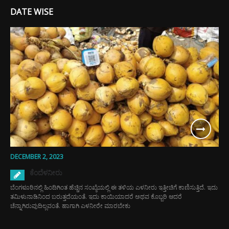
DATE WISE
DECEMBER 2, 2023
ಕೆಂದೆಳನೀರು
ಬೆಂಗಳೂರಿನಲ್ಲಿ ಹಿಂದಿಗಿಂತ ಹೆಚ್ಚಿನ ಸಂಖ್ಯೆಯಲ್ಲಿ ಈ ತಳಿಯ ಎಳನೀರು ಇತ್ತೀಚಿಗೆ ಕಾಣಿಸುತ್ತಿದೆ. ಇದು
ತಮಿಳುನಾಡಿನಿಂದ ಬರುತ್ತದೆಯಂತೆ. ಇದು ಕಾಯಿಯಾದರೆ ಅಥವ ಕೊಬ್ಬರಿ ಆದರೆ
ಚೆನ್ನಾಗಿರುವುದಿಲ್ಲವಂತೆ. ಹಾಗಾಗಿ ಎಳನೀರೇ ಮಾರಬೇಕು