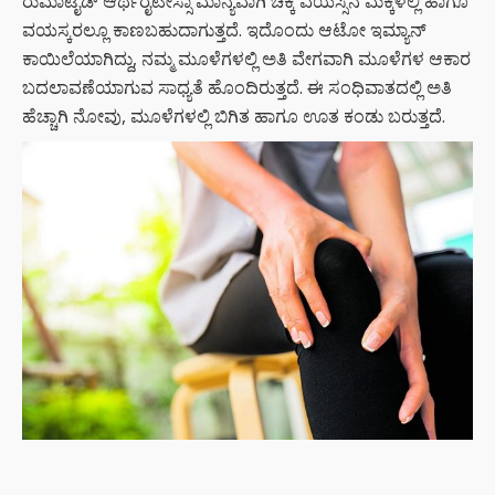
ರುಮಾಟೈಡ್ ಆರ್ಥರೈಟೀಸ್ಸಾ ಮಾನ್ಯವಾಗಿ ಚಿಕ್ಕ ವಯಸ್ಸಿನ ಮಕ್ಕಳಲ್ಲಿ ಹಾಗೂ
ವಯಸ್ಕರಲ್ಲೂ ಕಾಣಬಹುದಾಗುತ್ತದೆ. ಇದೊಂದು ಆಟೋ ಇಮ್ಯಾನ್
ಕಾಯಿಲೆಯಾಗಿದ್ದು, ನಮ್ಮ ಮೂಳೆಗಳಲ್ಲಿ ಅತಿ ವೇಗವಾಗಿ ಮೂಳೆಗಳ ಆಕಾರ
ಬದಲಾವಣೆಯಾಗುವ ಸಾಧ್ಯತೆ ಹೊಂದಿರುತ್ತದೆ. ಈ ಸಂಧಿವಾತದಲ್ಲಿ ಅತಿ
ಹೆಚ್ಚಾಗಿ ನೋವು, ಮೂಳೆಗಳಲ್ಲಿ ಬಿಗಿತ ಹಾಗೂ ಊತ ಕಂಡು ಬರುತ್ತದೆ.