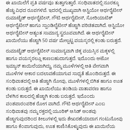
ಈ ಖಾಯಿಲೆಗೆ ಪ್ರತಿ ವರ್ಷವೂ ತುತ್ತಾಗುತ್ತಾರೆ. ಸಂಧಿವಾತದಲ್ಲಿ ನೂರಕ್ಕೂ
ಹೆಚ್ಚು ವಿಧದ ರೂಪಗಳಿವೆ. ಇದರಲ್ಲಿ ಮುಖ್ಯವಾಗಿ ಆಸ್ಟಿಯೋ ಆರ್ಥರೈಟೀಸ್
ರುಮಾಟೈಡ್ ಆರ್ಥರೈಟೀಸ್, ಗೌಟಿ ಆರ್ಥರೈಟೀಸ್, ಸೋರಿಯಾಟಿಕ್
ಆರ್ಥರೈಟೀಸ್ ಹಾಗೂ ಸ್ಪಾಂಡಿಲೈಟೀಸ್ ಹೆಚ್ಚಾಗಿ ಪರಿಚಿತವಾಗಿದೆ. ಆಸ್ಟಿಯೋ
ಆರ್ಥರೈಟೀಸ್ ಅತ್ಯಂತ ಸಾಮಾನ್ಯ ಸ್ವರೂಪವಾಗಿದೆ. ಈ ಆರ್ಥರೈಟೀಸ್
ಖಾಯಿಲೆಯು ಹೆಚ್ಚಾಗಿ 50 ವರ್ಷ ಮೇಲ್ಪಟ್ಟ ವಯಸ್ಕರಲ್ಲಿ ಕಂಡು ಬರುತ್ತದೆ.
ರುಮಾಟೈಡ್ ಆರ್ಥರೈಟೀಸ್ ಸಾಮಾನ್ಯವಾಗಿ ಚಿಕ್ಕ ವಯಸ್ಸಿನ ಮಕ್ಕಳಲ್ಲಿ
ಹಾಗೂ ವಯಸ್ಕರಲ್ಲೂ ಕಾಣಬಹುದಾಗುತ್ತದೆ. ಇದೊಂದು ಆಟೋ
ಇಮ್ಯಾನ್ ಕಾಯಿಲೆಯಾಗಿದ್ದು, ನಮ್ಮ ಮೂಳೆಗಳಲ್ಲಿ ಅತಿ ವೇಗವಾಗಿ
ಮೂಳೆಗಳ ಆಕಾರ ಬದಲಾವಣೆಯಾಗುವ ಸಾಧ್ಯತೆ ಹೊಂದಿರುತ್ತದೆ. ಈ
ಸಂಧಿವಾತದಲ್ಲಿ ಅತಿ ಹೆಚ್ಚಾಗಿ ನೋವು, ಮೂಳೆಗಳಲ್ಲಿ ಬಿಗಿತ ಹಾಗೂ ಊತ
ಕಂಡು ಬರುತ್ತದೆ. ಈ ಖಾಯಿಲೆಯು ತಂಡಿಯ ವಾತಾವರಣ ಹಾಗೂ
ಬೆಳಗಿನ ಕಾಲದಲ್ಲಿ ಹೆಚ್ಚಾಗಿ ಕಂಡು ಬರುತ್ತದೆ. ಇದೊಂದು
ವಂಶಪಾರಂಪರಿಕ ರೋಗ ವಾಗಿದೆ. ಗೌಟಿ ಆರ್ಥರೈಟೀಸ್ ಎಂಬ
ಸಂಧಿವಾತವು ನಮ್ಮ ರಕ್ತದಲ್ಲಿ ಯೂರಿಕ್ ಆಸಿಡ್ ಅಂಶವು
ಹೆಚ್ಚಾಗುವುದರಿಂದ ಕೀಲುಗಳಲ್ಲಿ ಇದು ಶೇಖರಣೆಯಾದಾಗ ಗಂಟುನೋವು
ಹಾಗೂ ಕೆಂಪಾಗುವುದು, ಊತ ಕಾಣಿಸಿಕೊಳ್ಳುವುದು ಈ ಖಾಯಿಲೆಯ