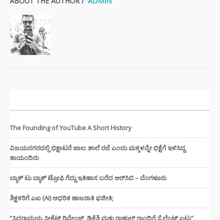
ABOUT THE AUTHOR /
ADMIN
ಇತ್ತೀಚಿನ ಸುದ್ದಿಗಳು
The Founding of YouTube A Short History
ವಿಜಯನಗರದಲ್ಲಿ ಭಿಕ್ಷಾಟನೆ ಜಾಲ: ಶಾಲೆ ರಜೆ ಎಂದು ಮಕ್ಕಳನ್ನೇ ಭಿಕ್ಷೆಗೆ ಇಳಿಸಿದ್ದ
ತಾಯಂದಿರು
ಬ್ಯಾಕ್ ಟು ಬ್ಯಾಕ್ ಟ್ರೋಫಿ ಗೆದ್ದು ಇತಿಹಾಸ ಬರೆದ ಆರ್‌ಸಿಬಿ – ಬೆಂಗಳೂರು
ಶಿಕ್ಷಕರಿಗೆ ಎಐ (AI) ಆಧರಿತ ಹಾಜರಾತಿ ಫಜೀತಿ;
“ಸಿದ್ದರಾಮಯ್ಯ ಸೀಕ್ರೆಟ್ ರಿವೇಂಜ್‌, ಡಿಕೆಶಿ ಮತ್ತು ರಾಹುಲ್‌ ಗಾಂಧಿಗೆ ಸೈಲೆಂಟ್ ಏಟು”