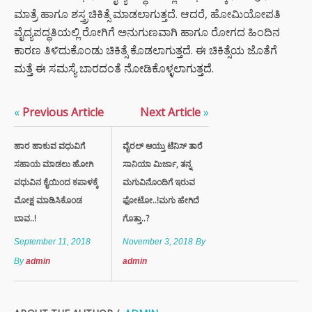
ಮಾತ್ರೆ ಹಾಗೂ ಶಸ್ತ್ರಚಿಕಿತ್ಸೆ ಮಾಡಲಾಗುತ್ತದೆ. ಆದರೆ, ಹೋಮಿಯೋಪತಿ
ವೈದ್ಯಪದ್ಧತಿಯಲ್ಲಿ ರೋಗಿಗೆ ಅನುಗುಣವಾಗಿ ಹಾಗೂ ರೋಗದ ಹಿಂದಿನ
ಕಾರಣ ತಿಳಿದುಕೊಂಡು ಚಿಕಿತ್ಸೆ ಕೊಡಲಾಗುತ್ತದೆ. ಈ ಚಿಕಿತ್ಸೆಯ ಜೊತೆಗೆ
ಮತ್ತೆ ಈ ಸಮಸ್ಯೆ ಬಾರದಂತೆ ನೋಡಿಕೊಳ್ಳಲಾಗುತ್ತದೆ.
«
Previous Article
Next Article
»
ಹಾರ ಹಾಕುವ ವಧುವಿಗೆ
ವೈರಲ್ ಆಯ್ತು ಟೆನಿಸ್ ತಾರೆ
ಸಹಾಯ ಮಾಡಲು ಹೋಗಿ
ಸಾನಿಯಾ ಮಿರ್ಜಾ, ತನ್ನ
ವಧುವಿನ ಕೈಯಿಂದ ಕಪಾಳಕ್ಕೆ
ಮಗುವಿನೊಂದಿಗೆ ಇರುವ
ಮೋಕ್ಷ ಮಾಡಿಸಿಕೊಂಡ
ಫೋಟೋ..!ಮಗು ಹೇಗಿದೆ
ಬಾವ..!
ಗೊತ್ತಾ..?
September 11, 2018
November 3, 2018
By
By
admin
admin