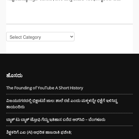
CATEGORIES
Categories
ಹೊಸದು
The Founding of YouTube A Short History
ವಿಜಯನಗರದಲ್ಲಿ ಭಿಕ್ಷಾಟನೆ ಜಾಲ: ಶಾಲೆ ರಜೆ ಎಂದು ಮಕ್ಕಳನ್ನೇ ಭಿಕ್ಷೆಗೆ ಇಳಿಸಿದ್ದ
ತಾಯಂದಿರು
ಬ್ಯಾಕ್ ಟು ಬ್ಯಾಕ್ ಟ್ರೋಫಿ ಗೆದ್ದು ಇತಿಹಾಸ ಬರೆದ ಆರ್‌ಸಿಬಿ – ಬೆಂಗಳೂರು
ಶಿಕ್ಷಕರಿಗೆ ಎಐ (AI) ಆಧರಿತ ಹಾಜರಾತಿ ಫಜೀತಿ;