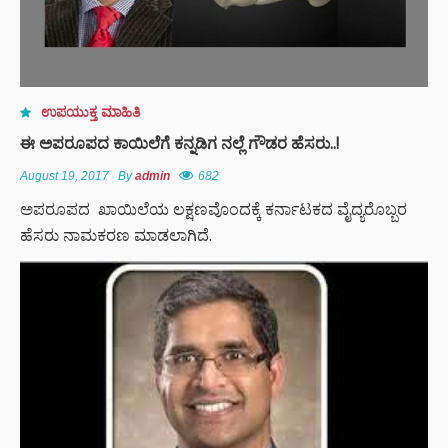
ಉಪಯುಕ್ತ ಮಾಹಿತಿ
ಈ ಅಪರೂಪದ ಕಾಯಿಲೆಗೆ ಕನ್ನಡಿಗ ನಲ್ಲೆ ಗೌಡರ ಹೆಸರು..!
August 19, 2017
By
admin
682
ಅಪರೂಪದ ಖಾಯಿಲೆಯ ಲಕ್ಷಣವೊಂದಕ್ಕೆ ಕರ್ನಾಟಕದ ವೈದ್ಯರೊಬ್ಬರ
ಹೆಸರು ನಾಮಕರಣ ಮಾಡಲಾಗಿದೆ.