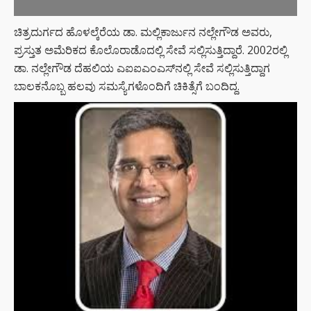
ಚಿತ್ರದುರ್ಗದ ಹೊಳಲ್ಕೆರೆಯ ಡಾ. ಮಲ್ಲಿಕಾರ್ಜುನ ನಲ್ಲೇಗೌಡ ಅವರು,
ಪ್ರಸ್ತುತ ಅಮೆರಿಕದ ಕೊಲೊರಾಡೊದಲ್ಲಿ ಸೇವೆ ಸಲ್ಲಿಸುತ್ತಿದ್ದಾರೆ. 2002ರಲ್ಲಿ
ಡಾ. ನಲ್ಲೇಗೌಡ ದೆಹಲಿಯ ಎಐಐಎಂಎಸ್‌ನಲ್ಲಿ ಸೇವೆ ಸಲ್ಲಿಸುತ್ತಿದ್ದಾಗ
ಬಾಲಕನೊಬ್ಬ ಹಲವು ಸಮಸ್ಯೆಗಳೊಂದಿಗೆ ಚಿಕಿತ್ಸೆಗೆ ಬಂದಿದ್ದ.