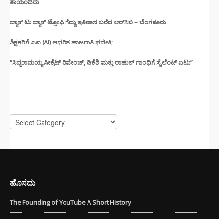
ತಾಯಂದಿರು
ಬ್ಯಾಕ್ ಟು ಬ್ಯಾಕ್ ಟ್ರೋಫಿ ಗೆದ್ದು ಇತಿಹಾಸ ಬರೆದ ಆರ್‌ಸಿಬಿ – ಬೆಂಗಳೂರು
ಶಿಕ್ಷಕರಿಗೆ ಎಐ (AI) ಆಧರಿತ ಹಾಜರಾತಿ ಫಜೀತಿ;
“ಸಿದ್ದರಾಮಯ್ಯ ಸೀಕ್ರೆಟ್ ರಿವೇಂಜ್‌, ಡಿಕೆಶಿ ಮತ್ತು ರಾಹುಲ್‌ ಗಾಂಧಿಗೆ ಸೈಲೆಂಟ್ ಏಟು”
CATEGORIES
Categories
ಹೊಸದು
The Founding of YouTube A Short History