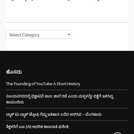
CATEGORIES
Categories
ಹೊಸದು
The Founding of YouTube A Short History
ವಿಜಯನಗರದಲ್ಲಿ ಭಿಕ್ಷಾಟನೆ ಜಾಲ: ಶಾಲೆ ರಜೆ ಎಂದು ಮಕ್ಕಳನ್ನೇ ಭಿಕ್ಷೆಗೆ ಇಳಿಸಿದ್ದ
ತಾಯಂದಿರು
ಬ್ಯಾಕ್ ಟು ಬ್ಯಾಕ್ ಟ್ರೋಫಿ ಗೆದ್ದು ಇತಿಹಾಸ ಬರೆದ ಆರ್‌ಸಿಬಿ – ಬೆಂಗಳೂರು
ಶಿಕ್ಷಕರಿಗೆ ಎಐ (AI) ಆಧರಿತ ಹಾಜರಾತಿ ಫಜೀತಿ;