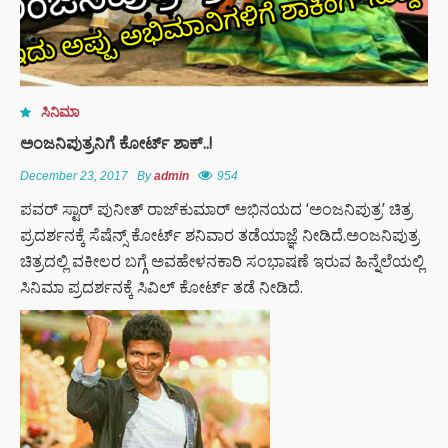
ಸಿನಿಮಾ
ಅಂಜನಿಪುತ್ರನಿಗೆ ಕೋರ್ಟ್ ಶಾಕ್..!
December 23, 2017
By
admin
954
ಪವರ್ ಸ್ಟಾರ್ ಪುನೀತ್ ರಾಜ್‍ಕುಮಾರ್ ಅಭಿನಯದ ‘ಅಂಜನಿಪುತ್ರ’ ಚಿತ್ರ
ಪ್ರದರ್ಶನಕ್ಕೆ ಸೆಷೆನ್ಸ್ ಕೋರ್ಟ್ ಶನಿವಾರ ತಡೆಯಾಜ್ಞೆ ನೀಡಿದೆ.ಅಂಜನಿಪುತ್ರ
ಚಿತ್ರದಲ್ಲಿ ವಕೀಲರ ಬಗ್ಗೆ ಅವಹೇಳನಕಾರಿ ಸಂಭಾಷಣೆ ಇರುವ ಹಿನ್ನೆಲೆಯಲ್ಲಿ
ಸಿನಿಮಾ ಪ್ರದರ್ಶನಕ್ಕೆ ಸಿವಿಲ್ ಕೋರ್ಟ್ ತಡೆ ನೀಡಿದೆ.