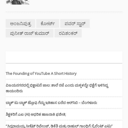
ಅಂಜನಿಪುತ್ರ
ಕೋರ್ಟ್
ಪವರ್ ಸ್ಟಾರ್
ಪುನೀತ್ ರಾಜ್'ಕುಮಾರ್
ರವಿಶಂಕರ್
ಇತ್ತೀಚಿನ ಸುದ್ದಿಗಳು
The Founding of YouTube A Short History
ವಿಜಯನಗರದಲ್ಲಿ ಭಿಕ್ಷಾಟನೆ ಜಾಲ: ಶಾಲೆ ರಜೆ ಎಂದು ಮಕ್ಕಳನ್ನೇ ಭಿಕ್ಷೆಗೆ ಇಳಿಸಿದ್ದ
ತಾಯಂದಿರು
ಬ್ಯಾಕ್ ಟು ಬ್ಯಾಕ್ ಟ್ರೋಫಿ ಗೆದ್ದು ಇತಿಹಾಸ ಬರೆದ ಆರ್‌ಸಿಬಿ – ಬೆಂಗಳೂರು
ಶಿಕ್ಷಕರಿಗೆ ಎಐ (AI) ಆಧರಿತ ಹಾಜರಾತಿ ಫಜೀತಿ;
“ಸಿದ್ದರಾಮಯ್ಯ ಸೀಕ್ರೆಟ್ ರಿವೇಂಜ್‌, ಡಿಕೆಶಿ ಮತ್ತು ರಾಹುಲ್‌ ಗಾಂಧಿಗೆ ಸೈಲೆಂಟ್ ಏಟು”