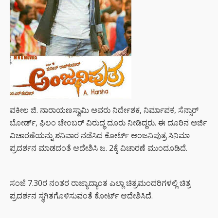
ವಕೀಲ ಜಿ. ನಾರಾಯಣಸ್ವಾಮಿ ಅವರು ನಿರ್ದೇಶಕ, ನಿರ್ಮಾಪಕ, ಸೆನ್ಸಾರ್
ಬೋರ್ಡ್, ಫಿಲಂ ಚೇಂಬರ್ ವಿರುದ್ಧ ದೂರು ನೀಡಿದ್ದರು. ಈ ದೂರಿನ ಅರ್ಜಿ
ವಿಚಾರಣೆಯನ್ನು ಶನಿವಾರ ನಡೆಸಿದ ಕೋರ್ಟ್ ಅಂಜನಿಪುತ್ರ ಸಿನಿಮಾ
ಪ್ರದರ್ಶನ ಮಾಡದಂತೆ ಆದೇಶಿಸಿ ಜ. 2ಕ್ಕೆ ವಿಚಾರಣೆ ಮುಂದೂಡಿದೆ.
ಸಂಜೆ 7.30ರ ನಂತರ ರಾಜ್ಯಾದ್ಯಾಂತ ಎಲ್ಲಾ ಚಿತ್ರಮಂದರಿಗಳಲ್ಲಿ ಚಿತ್ರ
ಪ್ರದರ್ಶನ ಸ್ಥಗಿತಗೊಳಿಸುವಂತೆ ಕೋರ್ಟ್ ಆದೇಶಿಸಿದೆ.