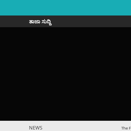
ತಾಜಾ ಸುದ್ದಿ
NEWS
The F