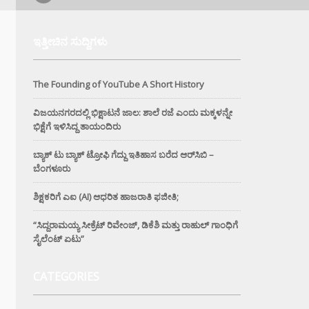
ಇತ್ತೀಚಿನ ಸುದ್ದಿಗಳು
The Founding of YouTube A Short History
ವಿಜಯನಗರದಲ್ಲಿ ಭಿಕ್ಷಾಟನೆ ಜಾಲ: ಶಾಲೆ ರಜೆ ಎಂದು ಮಕ್ಕಳನ್ನೇ
ಭಿಕ್ಷೆಗೆ ಇಳಿಸಿದ್ದ ತಾಯಂದಿರು
ಬ್ಯಾಕ್ ಟು ಬ್ಯಾಕ್ ಟ್ರೋಫಿ ಗೆದ್ದು ಇತಿಹಾಸ ಬರೆದ ಆರ್‌ಸಿಬಿ –
ಬೆಂಗಳೂರು
ಶಿಕ್ಷಕರಿಗೆ ಎಐ (AI) ಆಧರಿತ ಹಾಜರಾತಿ ಫಜೀತಿ;
“ಸಿದ್ದರಾಮಯ್ಯ ಸೀಕ್ರೆಟ್ ರಿವೇಂಜ್‌, ಡಿಕೆಶಿ ಮತ್ತು ರಾಹುಲ್‌ ಗಾಂಧಿಗೆ
ಸೈಲೆಂಟ್ ಏಟು”
CATEGORIES