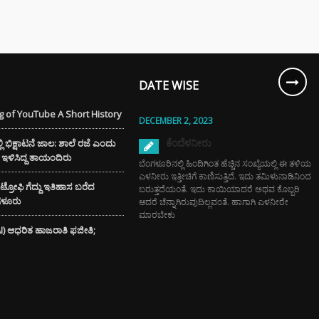
ಮಂತ್ರಿ
ರಾಮಯ್ಯ ಅವರು
ನಾಮೆ ಘೋಷಣೆ –
ಶಿವಕುಮಾರ್
ಿನ ಸಿಎಂ?
DATE WISE
 of YouTube A Short History
‌ಗಾಗಿ ಕಡಿಮೆ
DECEMBER 2, 2023
ಸನ್‌ಗ್ಲಾಸ್
ಕೆಂದೆಳನೀರು
ಭಿಕ್ಷಾಟನೆ ಜಾಲ: ಶಾಲೆ ರಜೆ ಎಂದು
ತ್ತೀರಾ? ಹಾಗಾದರೆ
ೆಗೆ ಇಳಿಸಿದ್ದ ತಾಯಂದಿರು
ಾಯಗಳ ಬಗ್ಗೆ
ಬೆಂಗಳೂರಿನಲ್ಲಿ ಹಿಂದಿಗಿಂತ ಹೆಚ್ಚಿನ ಸಂಖ್ಯೆಯಲ್ಲಿ ಈ ತಳಿಯ
ಲೇಬೇಕು!
ಎಳನೀರು ಇತ್ತೀಚಿಗೆ ಕಾಣಿಸುತ್ತಿದೆ. ಇದು ತಮಿಳುನಾಡಿನಿಂದ
್ ಟ್ರೋಫಿ ಗೆದ್ದು ಇತಿಹಾಸ ಬರೆದ
ಬರುತ್ತದೆಯಂತೆ. ಇದು ಕಾಯಿಯಾದರೆ ಅಥವ ಕೊಬ್ಬರಿ
ಂಗಳೂರು
ಆದರೆ ಚೆನ್ನಾಗಿರುವುದಿಲ್ಲವಂತೆ. ಹಾಗಾಗಿ ಎಳನೀರೇ
TAL ARREST
ಮಾರಬೇಕು
 ವೃದ್ಧೆ ಆಸ್ತಿ ಮಾರಿ
(AI) ಆಧರಿತ ಹಾಜರಾತಿ ಫಜೀತಿ;
ಲಿಟ್ಟಿದ್ದ 24
 ರೂ ಲೂಟಿ
್ಲಿ ಚಿನ್ನದ
ೆಗೆ ದೊಡ್ಡ ಹೊಡೆತ