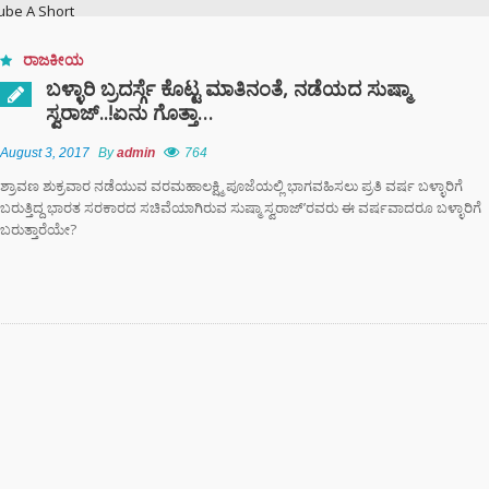
ube A Short
ry
ರಾಜಕೀಯ
ಬಳ್ಳಾರಿ ಬ್ರದರ್ಸ್ಗೆ ಕೊಟ್ಟ ಮಾತಿನಂತೆ, ನಡೆಯದ ಸುಷ್ಮಾ
ನಗರದಲ್ಲಿ
ಟನೆ ಜಾಲ: ಶಾಲೆ ರಜೆ
ಸ್ವರಾಜ್..!ಏನು ಗೊತ್ತಾ…
ಕ್ಕಳನ್ನೇ ಭಿಕ್ಷೆಗೆ
ದ್ದ ತಾಯಂದಿರು
August 3, 2017
By
admin
764
ಶ್ರಾವಣ ಶುಕ್ರವಾರ ನಡೆಯುವ ವರಮಹಾಲಕ್ಷ್ಮಿ ಪೂಜೆಯಲ್ಲಿ ಭಾಗವಹಿಸಲು ಪ್ರತಿ ವರ್ಷ ಬಳ್ಳಾರಿಗೆ
 ಟು ಬ್ಯಾಕ್ ಟ್ರೋಫಿ
ಬರುತ್ತಿದ್ದ ಭಾರತ ಸರಕಾರದ ಸಚಿವೆಯಾಗಿರುವ ಸುಷ್ಮಾ ಸ್ವರಾಜ್’ರವರು ಈ ವರ್ಷವಾದರೂ ಬಳ್ಳಾರಿಗೆ
 ಇತಿಹಾಸ ಬರೆದ
ಬರುತ್ತಾರೆಯೇ?
ಿಬಿ – ಬೆಂಗಳೂರು
ಿಗೆ ಎಐ (AI)
 ಹಾಜರಾತಿ
;
ರಾಮಯ್ಯ ಸೀಕ್ರೆಟ್
್‌, ಡಿಕೆಶಿ ಮತ್ತು
‌ ಗಾಂಧಿಗೆ
ಟ್ ಏಟು”