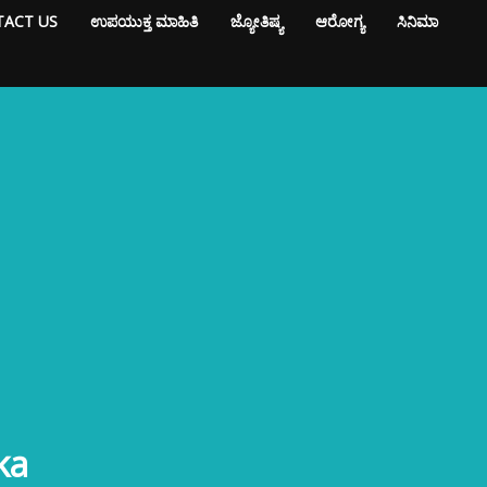
ACT US
ಉಪಯುಕ್ತ ಮಾಹಿತಿ
ಜ್ಯೋತಿಷ್ಯ
ಆರೋಗ್ಯ
ಸಿನಿಮಾ
ka