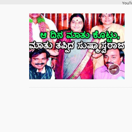
YouT
Histo
ವಿಜಯ
ಭಿಕ್ಷಾ
ಎಂದು ಮ
ಇಳಿಸಿ
ಬ್ಯಾಕ್
ಗೆದ್ದು
ಆರ್‌ಸ
ಶಿಕ್ಷಕರ
ಆಧರಿತ
ಫಜೀತಿ
“ಸಿದ್ದ
ರಿವೇಂಜ
ರಾಹುಲ್
ಸೈಲೆಂ