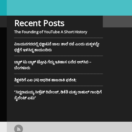
Recent Posts
The Founding of YouTube A Short History
ವಿಜಯನಗರದಲ್ಲಿ ಭಿಕ್ಷಾಟನೆ ಜಾಲ: ಶಾಲೆ ರಜೆ ಎಂದು ಮಕ್ಕಳನ್ನೇ
ಭಿಕ್ಷೆಗೆ ಇಳಿಸಿದ್ದ ತಾಯಂದಿರು
ಬ್ಯಾಕ್ ಟು ಬ್ಯಾಕ್ ಟ್ರೋಫಿ ಗೆದ್ದು ಇತಿಹಾಸ ಬರೆದ ಆರ್‌ಸಿಬಿ –
ಬೆಂಗಳೂರು
ಶಿಕ್ಷಕರಿಗೆ ಎಐ (AI) ಆಧರಿತ ಹಾಜರಾತಿ ಫಜೀತಿ;
“ಸಿದ್ದರಾಮಯ್ಯ ಸೀಕ್ರೆಟ್ ರಿವೇಂಜ್‌, ಡಿಕೆಶಿ ಮತ್ತು ರಾಹುಲ್‌ ಗಾಂಧಿಗೆ
ಸೈಲೆಂಟ್ ಏಟು”