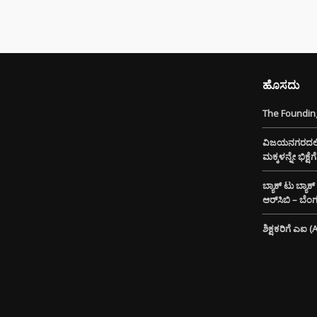
ಮುಖ್ಯ
ಸಿದ್ದ
ರಾಜೀ
ಡಿಕೆ 
ಮುಂದ
ಹೊಸದು
The Founding
ಸ್ಟೈಲ್
ಬೆಲೆಯ 
ವಿಜಯನಗರದಲ್ಲಿ 
ಧರಿಸು
ಮಕ್ಕಳನ್ನೇ ಭಿಕ್ಷ
ಈ ಅಪ
ತಿಳಿಯ
ಬ್ಯಾಕ್ ಟು ಬ್ಯಾಕ
ಆರ್‌ಸಿಬಿ – ಬೆ
DIGI
SCAM :
ಶಿಕ್ಷಕರಿಗೆ ಎಐ 
ಖಾತೆಯಲ್
ಕೋಟಿ
ಭಾರತದಲ
ಬೇಡಿಕ
ಬಿದ್ದಿದೆ.