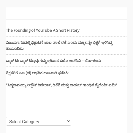
ಇತ್ತೀಚಿನ ಸುದ್ದಿಗಳು
The Founding of YouTube A Short History
ವಿಜಯನಗರದಲ್ಲಿ ಭಿಕ್ಷಾಟನೆ ಜಾಲ: ಶಾಲೆ ರಜೆ ಎಂದು ಮಕ್ಕಳನ್ನೇ ಭಿಕ್ಷೆಗೆ ಇಳಿಸಿದ್ದ
ತಾಯಂದಿರು
ಬ್ಯಾಕ್ ಟು ಬ್ಯಾಕ್ ಟ್ರೋಫಿ ಗೆದ್ದು ಇತಿಹಾಸ ಬರೆದ ಆರ್‌ಸಿಬಿ – ಬೆಂಗಳೂರು
ಶಿಕ್ಷಕರಿಗೆ ಎಐ (AI) ಆಧರಿತ ಹಾಜರಾತಿ ಫಜೀತಿ;
“ಸಿದ್ದರಾಮಯ್ಯ ಸೀಕ್ರೆಟ್ ರಿವೇಂಜ್‌, ಡಿಕೆಶಿ ಮತ್ತು ರಾಹುಲ್‌ ಗಾಂಧಿಗೆ ಸೈಲೆಂಟ್ ಏಟು”
CATEGORIES
Categories