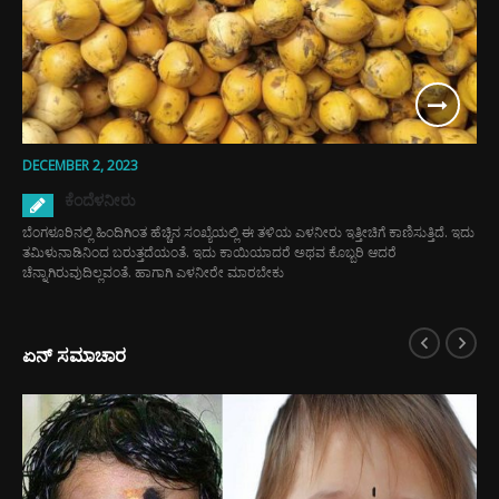
DECEMBER 2, 2023
ಕೆಂದೆಳನೀರು
ಬೆಂಗಳೂರಿನಲ್ಲಿ ಹಿಂದಿಗಿಂತ ಹೆಚ್ಚಿನ ಸಂಖ್ಯೆಯಲ್ಲಿ ಈ ತಳಿಯ ಎಳನೀರು ಇತ್ತೀಚಿಗೆ ಕಾಣಿಸುತ್ತಿದೆ. ಇದು
ತಮಿಳುನಾಡಿನಿಂದ ಬರುತ್ತದೆಯಂತೆ. ಇದು ಕಾಯಿಯಾದರೆ ಅಥವ ಕೊಬ್ಬರಿ ಆದರೆ
ಚೆನ್ನಾಗಿರುವುದಿಲ್ಲವಂತೆ. ಹಾಗಾಗಿ ಎಳನೀರೇ ಮಾರಬೇಕು
ಏನ್ ಸಮಾಚಾರ