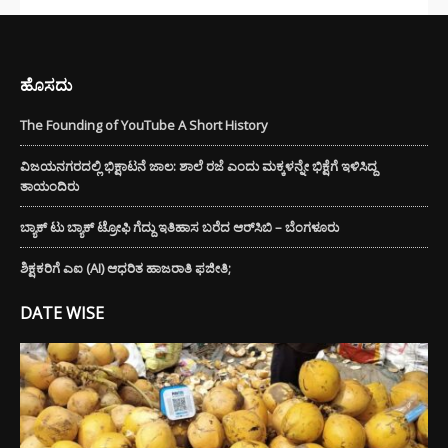
ಹೊಸದು
The Founding of YouTube A Short History
ವಿಜಯನಗರದಲ್ಲಿ ಭಿಕ್ಷಾಟನೆ ಜಾಲ: ಶಾಲೆ ರಜೆ ಎಂದು ಮಕ್ಕಳನ್ನೇ ಭಿಕ್ಷೆಗೆ ಇಳಿಸಿದ್ದ
ತಾಯಂದಿರು
ಬ್ಯಾಕ್ ಟು ಬ್ಯಾಕ್ ಟ್ರೋಫಿ ಗೆದ್ದು ಇತಿಹಾಸ ಬರೆದ ಆರ್‌ಸಿಬಿ – ಬೆಂಗಳೂರು
ಶಿಕ್ಷಕರಿಗೆ ಎಐ (AI) ಆಧರಿತ ಹಾಜರಾತಿ ಫಜೀತಿ;
DATE WISE