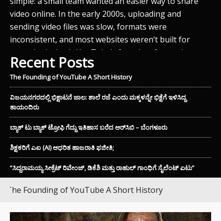
simple: a small team wanted an easier way to share
video online. In the early 2000s, uploading and
sending video files was slow, formats were
inconsistent, and most websites weren’t built for
smooth playback. YouTube’s founders focused on
Recent Posts
removing…
The Founding of YouTube A Short History
ವಿಜಯನಗರದಲ್ಲಿ ಭಿಕ್ಷಾಟನೆ ಜಾಲ: ಶಾಲೆ ರಜೆ ಎಂದು ಮಕ್ಕಳನ್ನೇ ಭಿಕ್ಷೆಗೆ ಇಳಿಸಿದ್ದ
JUN
ತಾಯಂದಿರು
ವಿಜ
ar
ಬ್ಯಾಕ್ ಟು ಬ್ಯಾಕ್ ಟ್ರೋಫಿ ಗೆದ್ದು ಇತಿಹಾಸ ಬರೆದ ಆರ್‌ಸಿಬಿ – ಬೆಂಗಳೂರು
ಇಳ
ಭಿ
ುಖ
ಶಿಕ್ಷಕರಿಗೆ ಎಐ (AI) ಆಧರಿತ ಹಾಜರಾತಿ ಫಜೀತಿ;
ಕಾ
“ಸಿದ್ದರಾಮಯ್ಯ ಸೀಕ್ರೆಟ್ ರಿವೇಂಜ್‌, ಡಿಕೆಶಿ ಮತ್ತು ರಾಹುಲ್‌ ಗಾಂಧಿಗೆ ಸೈಲೆಂಟ್ ಏಟು”
ಘಟ
ಮು
he Founding of YouTube A Short History
ವೃತ
ವ
ಬೇ