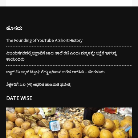
ಹೊಸದು
The Founding of YouTube A Short History
ವಿಜಯನಗರದಲ್ಲಿ ಭಿಕ್ಷಾಟನೆ ಜಾಲ: ಶಾಲೆ ರಜೆ ಎಂದು ಮಕ್ಕಳನ್ನೇ ಭಿಕ್ಷೆಗೆ ಇಳಿಸಿದ್ದ
ತಾಯಂದಿರು
ಬ್ಯಾಕ್ ಟು ಬ್ಯಾಕ್ ಟ್ರೋಫಿ ಗೆದ್ದು ಇತಿಹಾಸ ಬರೆದ ಆರ್‌ಸಿಬಿ – ಬೆಂಗಳೂರು
ಶಿಕ್ಷಕರಿಗೆ ಎಐ (AI) ಆಧರಿತ ಹಾಜರಾತಿ ಫಜೀತಿ;
DATE WISE