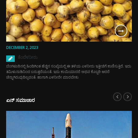
DECEMBER 2, 2023
ಕೆಂದೆಳನೀರು
ಬೆಂಗಳೂರಿನಲ್ಲಿ ಹಿಂದಿಗಿಂತ ಹೆಚ್ಚಿನ ಸಂಖ್ಯೆಯಲ್ಲಿ ಈ ತಳಿಯ ಎಳನೀರು ಇತ್ತೀಚಿಗೆ ಕಾಣಿಸುತ್ತಿದೆ. ಇದು
ತಮಿಳುನಾಡಿನಿಂದ ಬರುತ್ತದೆಯಂತೆ. ಇದು ಕಾಯಿಯಾದರೆ ಅಥವ ಕೊಬ್ಬರಿ ಆದರೆ
ಚೆನ್ನಾಗಿರುವುದಿಲ್ಲವಂತೆ. ಹಾಗಾಗಿ ಎಳನೀರೇ ಮಾರಬೇಕು
ಏನ್ ಸಮಾಚಾರ