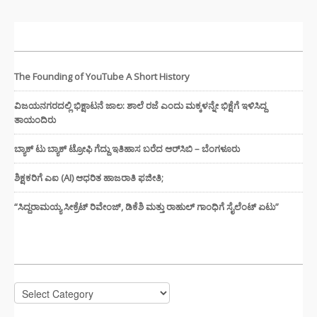
ಇತ್ತೀಚಿನ ಸುದ್ದಿಗಳು
The Founding of YouTube A Short History
ವಿಜಯನಗರದಲ್ಲಿ ಭಿಕ್ಷಾಟನೆ ಜಾಲ: ಶಾಲೆ ರಜೆ ಎಂದು ಮಕ್ಕಳನ್ನೇ ಭಿಕ್ಷೆಗೆ ಇಳಿಸಿದ್ದ
ತಾಯಂದಿರು
ಬ್ಯಾಕ್ ಟು ಬ್ಯಾಕ್ ಟ್ರೋಫಿ ಗೆದ್ದು ಇತಿಹಾಸ ಬರೆದ ಆರ್‌ಸಿಬಿ – ಬೆಂಗಳೂರು
ಶಿಕ್ಷಕರಿಗೆ ಎಐ (AI) ಆಧರಿತ ಹಾಜರಾತಿ ಫಜೀತಿ;
“ಸಿದ್ದರಾಮಯ್ಯ ಸೀಕ್ರೆಟ್ ರಿವೇಂಜ್‌, ಡಿಕೆಶಿ ಮತ್ತು ರಾಹುಲ್‌ ಗಾಂಧಿಗೆ ಸೈಲೆಂಟ್ ಏಟು”
CATEGORIES
Categories