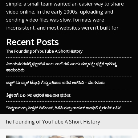
simple: a small team wanted an easier way to share
video online. In the early 2000s, uploading and
sending video files was slow, formats were
inconsistent, and most websites weren’t built for
smooth playback. YouTube’s founders focused on
Recent Posts
removing…
The Founding of YouTube A Short History
ವಿಜಯನಗರದಲ್ಲಿ ಭಿಕ್ಷಾಟನೆ ಜಾಲ: ಶಾಲೆ ರಜೆ ಎಂದು ಮಕ್ಕಳನ್ನೇ ಭಿಕ್ಷೆಗೆ ಇಳಿಸಿದ್ದ
JUN
ತಾಯಂದಿರು
ವಿಜ
ar
ಬ್ಯಾಕ್ ಟು ಬ್ಯಾಕ್ ಟ್ರೋಫಿ ಗೆದ್ದು ಇತಿಹಾಸ ಬರೆದ ಆರ್‌ಸಿಬಿ – ಬೆಂಗಳೂರು
ಇಳ
ಭಿ
ುಖ
ಶಿಕ್ಷಕರಿಗೆ ಎಐ (AI) ಆಧರಿತ ಹಾಜರಾತಿ ಫಜೀತಿ;
ಕಾ
“ಸಿದ್ದರಾಮಯ್ಯ ಸೀಕ್ರೆಟ್ ರಿವೇಂಜ್‌, ಡಿಕೆಶಿ ಮತ್ತು ರಾಹುಲ್‌ ಗಾಂಧಿಗೆ ಸೈಲೆಂಟ್ ಏಟು”
ಘಟ
ಮು
e Founding of YouTube A Short History
ವೃತ
ವ
ಬೇ