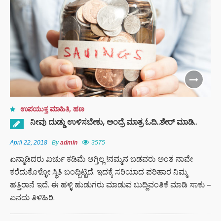
ಕಾ
ಉಪಯುಕ್ತ ಮಾಹಿತಿ
,
ಹಣ
ನೀವು ದುಡ್ಡು ಉಳಿಸಬೇಕು, ಅಂದ್ರೆ ಮಾತ್ರ ಓದಿ..ಶೇರ್ ಮಾಡಿ..
April 22, 2018
By
admin
3575
ಏನ್ಮಾಡಿದರು ಖರ್ಚು ಕಡಿಮೆ ಆಗ್ತಿಲ್ಲ !ನಮ್ಮನ ಬಡವರು ಅಂತ ನಾವೇ
ಕರೆದುಕೊಳ್ಳೋ ಸ್ಥಿತಿ ಬಂದ್ಬಿಟ್ಟಿದೆ. ಇದಕ್ಕೆ ಸರಿಯಾದ ಪರಿಹಾರ ನಿಮ್ಮ
ಹತ್ತಿರಾನೆ ಇದೆ. ಈ ಹಳ್ಳಿ ಹುಡುಗರು ಮಾಡುವ ಬುದ್ದಿವಂತಿಕೆ ಮಾಡಿ ಸಾಕು –
ಏನದು ತಿಳಿಹಿರಿ.